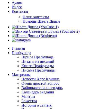
Аудио
Видео
Контакты
Наши контакты
Помощь Швета Двипе
Главная
Прабхупада
Шрила Прабхупада
Цитаты из писаний
Книги Прабхупады
Письма Прабхупады
Материалы
Новости Харе Кришна
Очень простой вопрос
Вайшнавский календарь
Календарь экадаши
Мантры
Божества
Истории о святых