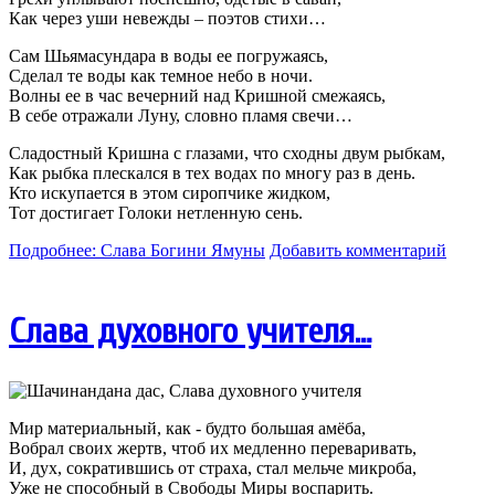
Как через уши невежды – поэтов стихи…
Сам Шьямасундара в воды ее погружаясь,
Сделал те воды как темное небо в ночи.
Волны ее в час вечерний над Кришной смежаясь,
В себе отражали Луну, словно пламя свечи…
Сладостный Кришна с глазами, что сходны двум рыбкам,
Как рыбка плескался в тех водах по многу раз в день.
Кто искупается в этом сиропчике жидком,
Тот достигает Голоки нетленную сень.
Подробнее: Слава Богини Ямуны
Добавить комментарий
Слава духовного учителя…
Мир материальный, как - будто большая амёба,
Вобрал своих жертв, чтоб их медленно переваривать,
И, дух, сократившись от страха, стал мельче микроба,
Уже не способный в Свободы Миры воспарить.