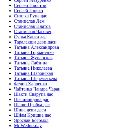
Сергей Мазуренко
Сергей Простой
Сергей Цюрко
Сингха Рупа дас
Станислав Лем
Станислав Платов
Станислав Чаговец
Сурья Канта дас
Таралакши деви даси
Татьяна Александрова
Татьяна Горбаненко
Татьяна Жупанская
Татьяна Лабзина
Татьяна Николаева
Татьяна Шаровская
Татьяна Шереметьева
Федор Харченко
Чайтанья Чандра Чаран
Шакти Сварупа дас
Шачинандана дас
Шаши Прабха дас
Шива деви даси
Шйам Кришна дас
Ярослав Богомол
Mr Wednesday