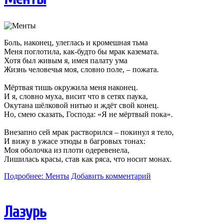
Боль, наконец, улеглась и кромешная тьма
Меня поглотила, как-будто бы мрак каземата.
Хотя был живым я, имея палату ума
Жизнь человечья моя, словно поле, – пожата.
Мёртвая тишь окружила меня наконец.
И я, словно муха, висит что в сетях паука,
Окутана шёлковой нитью и ждёт свой конец.
Но, смею сказать, Господа: «Я не мёртвый пока».
Внезапно сей мрак растворился – покинул я тело,
И вижу в ужасе этюды в багровых тонах:
Моя оболочка из плоти одеревенела,
Лишилась красы, став как ряса, что носит монах.
Подробнее: Менты
Добавить комментарий
Лазурь