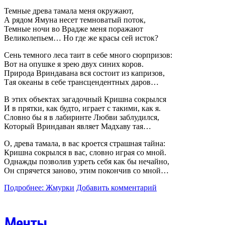
Темные древа тамала меня окружают,
А рядом Ямуна несет темноватый поток,
Темные ночи во Врадже меня поражают
Великолепьем… Но где же красы сей исток?
Сень темного леса таит в себе много сюрпризов:
Вот на опушке я зрею двух синих коров.
Природа Вриндавана вся состоит из капризов,
Тая океаны в себе трансцендентных даров…
В этих объектах загадочный Кришна сокрылся
И в прятки, как будто, играет с такими, как я.
Словно бы я в лабиринте Любви заблудился,
Который Вриндаван являет Мадхаву тая…
О, древа тамала, в вас кроется страшная тайна:
Кришна сокрылся в вас, словно играя со мной.
Однажды позволив узреть себя как бы нечайно,
Он спрячется заново, этим покончив со мной…
Подробнее: Жмурки
Добавить комментарий
Менты