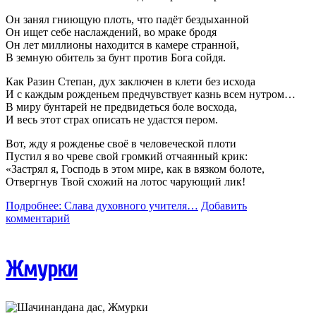
Он занял гниющую плоть, что падёт бездыханной
Он ищет себе наслаждений, во мраке бродя
Он лет миллионы находится в камере странной,
В земную обитель за бунт против Бога сойдя.
Как Разин Степан, дух заключен в клети без исхода
И с каждым рожденьем предчувствует казнь всем нутром…
В миру бунтарей не предвидеться боле восхода,
И весь этот страх описать не удастся пером.
Вот, жду я рожденье своё в человеческой плоти
Пустил я во чреве свой громкий отчаянный крик:
«Застрял я, Господь в этом мире, как в вязком болоте,
Отвергнув Твой схожий на лотос чарующий лик!
Подробнее: Слава духовного учителя…
Добавить
комментарий
Жмурки