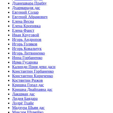
Дханешвара Прабху
Дхармарадж дас
Евгений Солар
Евгений Абрамович
Елена Весна
Елена Кропивка
Елена Фаист
Иван Круговой
Игорь Андропов
Игорь Голяков
Игорь Ковальчук
Игорь Литвиненко
Инна Горбаненко
Ирма Гусарова
Калинди Прия деви даси
Константин Горбаненко
Константин Кириченко
Костянтин Рижов
Кришна Гопал дас
Кришна Двайпаяна дас
Лакшман дас
Лидия Баядара
Лодрё Тхайе
Мадхура Шьям дас
Максим Шумейко