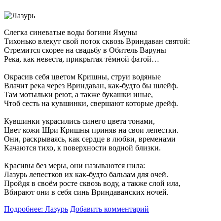
Слегка синеватые воды богини Ямуны
Тихонько влекут свой поток сквозь Вриндаван святой:
Стремится скорее на свадьбу в Обитель Варуны
Река, как невеста, прикрытая тёмной фатой…
Окрасив себя цветом Кришны, струи водяные
Влачит река через Вриндаван, как-будто бы шлейф.
Там мотыльки реют, а также букашки иные,
Чтоб сесть на кувшинки, свершают которые дрейф.
Кувшинки украсились синего цвета тонами,
Цвет кожи Шри Кришны приняв на свои лепестки.
Они, раскрываясь, как сердце в любви, временами
Качаются тихо, к поверхности водной близки.
Красивы без меры, они называются нила:
Лазурь лепестков их как-будто бальзам для очей.
Пройдя в своём росте сквозь воду, а также слой ила,
Вбирают они в себя синь Вриндаванских ночей.
Подробнее: Лазурь
Добавить комментарий