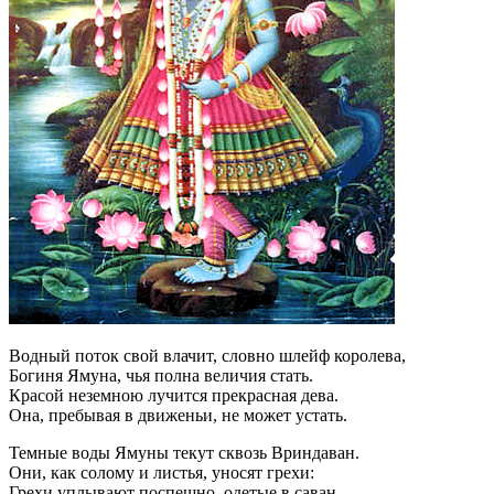
Водный поток свой влачит, словно шлейф королева,
Богиня Ямуна, чья полна величия стать.
Красой неземною лучится прекрасная дева.
Она, пребывая в движеньи, не может устать.
Темные воды Ямуны текут сквозь Вриндаван.
Они, как солому и листья, уносят грехи:
Грехи уплывают поспешно, одетые в саван,