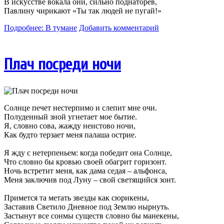
В искусстве вокала они, сильно поднаторев,
Павлину чирикают «Ты так людей не пугай!»
Подробнее: В тумане
Добавить комментарий
Плач посреди ночи
Солнце печет нестерпимо и слепит мне очи.
Полуденный зной угнетает мое бытие.
Я, словно сова, жажду неистово ночи,
Как будто терзает меня палаша острие.
Я жду с нетерпеньем: когда победит она Солнце,
Что словно бы кровью своей обагрит горизонт.
Ночь встретит меня, как дама седая – альфонса,
Меня заключив под Луну – свой светящийся зонт.
Примется та метать звезды как сюрикены,
Заставив Светило Дневное под Землю нырнуть.
Застынут все сонмы существ словно бы манекены,