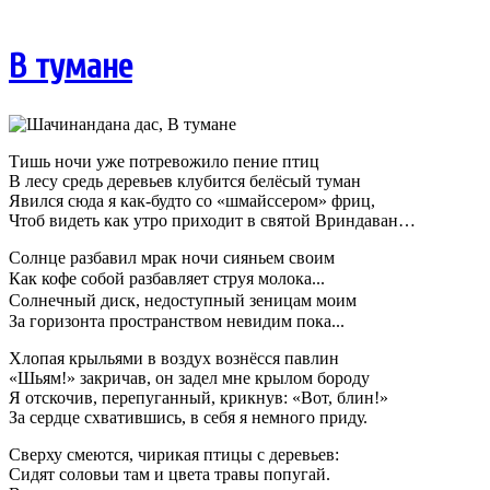
В тумане
Тишь ночи уже потревожило пение птиц
В лесу средь деревьев клубится белёсый туман
Явился сюда я как-будто со «шмайссером» фриц,
Чтоб видеть как утро приходит в святой Вриндаван…
Солнце разбавил мрак ночи сияньем своим
Как кофе собой разбавляет струя молока...
Солнечный диск, недоступный зеницам моим
За горизонта пространством невидим пока...
Хлопая крыльями в воздух вознёсся павлин
«Шьям!» закричав, он задел мне крылом бороду
Я отскочив, перепуганный, крикнув: «Вот, блин!»
За сердце схватившись, в себя я немного приду.
Сверху смеются, чирикая птицы с деревьев:
Сидят соловьи там и цвета травы попугай.