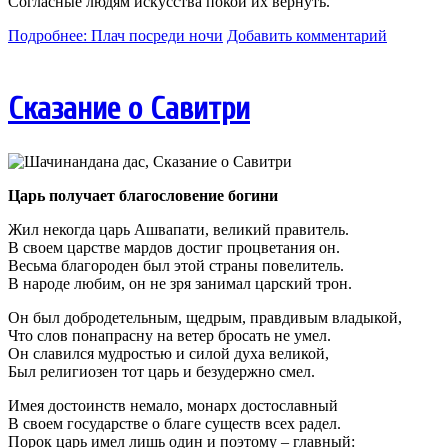
Согласные людям искусства покой их вернуть.
Подробнее: Плач посреди ночи
Добавить комментарий
Сказание о Савитри
Царь получает благословение богини
Жил некогда царь Ашвапати, великий правитель.
В своем царстве мардов достиг процветания он.
Весьма благороден был этой страны повелитель.
В народе любим, он не зря занимал царский трон.
Он был добродетельным, щедрым, правдивым владыкой,
Что слов понапрасну на ветер бросать не умел.
Он славился мудростью и силой духа великой,
Был религиозен тот царь и безудержно смел.
Имея достоинств немало, монарх достославный
В своем государстве о благе существ всех радел.
Порок царь имел лишь один и поэтому – главный: