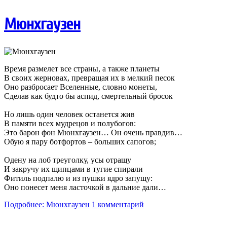
Мюнхгаузен
Время размелет все страны, а также планеты
В своих жерновах, превращая их в мелкий песок
Оно разбросает Вселенные, словно монеты,
Сделав как будто бы аспид, смертельный бросок
Но лишь один человек останется жив
В памяти всех мудрецов и полубогов:
Это барон фон Мюнхгаузен… Он очень правдив…
Обую я пару ботфортов – больших сапогов;
Одену на лоб треуголку, усы отращу
И закручу их щипцами в тугие спирали
Фитиль подпалю и из пушки ядро запущу:
Оно понесет меня ласточкой в дальние дали…
Подробнее: Мюнхгаузен
1 комментарий