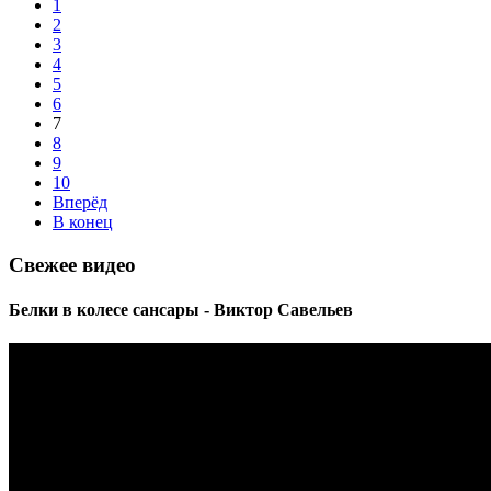
1
2
3
4
5
6
7
8
9
10
Вперёд
В конец
Свежее видео
Белки в колесе сансары - Виктор Савельев