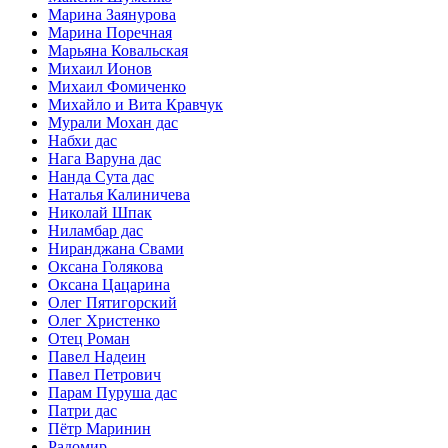
Марина Заянурова
Марина Поречная
Марьяна Ковальская
Михаил Ионов
Михаил Фомиченко
Михайло и Вита Кравчук
Мурали Мохан дас
Набхи дас
Нага Варуна дас
Нанда Сута дас
Наталья Калиничева
Николай Шпак
Ниламбар дас
Ниранджана Свами
Оксана Голякова
Оксана Цацарина
Олег Пятигорский
Олег Христенко
Отец Роман
Павел Надеин
Павел Петрович
Парам Пуруша дас
Патри дас
Пётр Маринин
Радомир