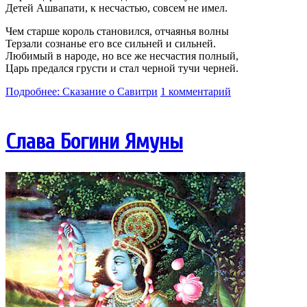
Детей Ашвапати, к несчастью, совсем не имел.
Чем старше король становился, отчаянья волны
Терзали сознанье его все сильней и сильней.
Любимый в народе, но все же несчастия полный,
Царь предался грусти и стал черной тучи черней.
Подробнее: Сказание о Савитри
1 комментарий
Слава Богини Ямуны