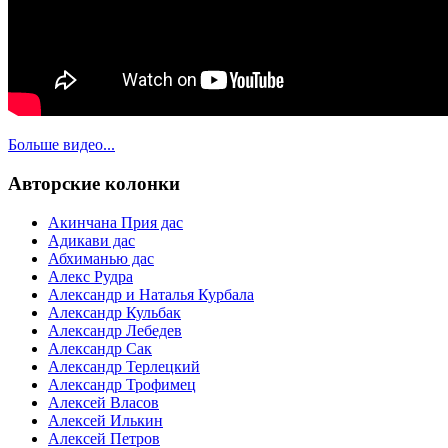
Больше видео...
Авторские колонки
Акинчана Прия дас
Адикави дас
Абхиманью дас
Алекс Рудра
Александр и Наталья Курбала
Александр Кульбак
Александр Лебедев
Александр Сак
Александр Терлецкий
Александр Трофимец
Алексей Власов
Алексей Илькин
Алексей Петров