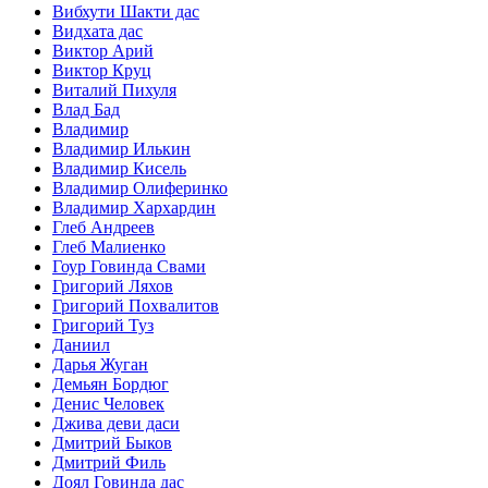
Вибхути Шакти дас
Видхата дас
Виктор Арий
Виктор Круц
Виталий Пихуля
Влад Бад
Владимир
Владимир Илькин
Владимир Кисель
Владимир Олиферинко
Владимир Хархардин
Глеб Андреев
Глеб Малиенко
Гоур Говинда Свами
Григорий Ляхов
Григорий Похвалитов
Григорий Туз
Даниил
Дарья Жуган
Демьян Бордюг
Денис Человек
Джива деви даси
Дмитрий Быков
Дмитрий Филь
Доял Говинда дас