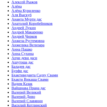
Алексей Рыжов
Алёна
Алёна Куриленко
Аля Выскуб
Ананта Мурти дас
Анатолий Коробейников
Андрей Лукин
Андрей Макаренко
Андрей Чирков
Анжела Рустемовна
Анжелика Велизара
Анна Пашко
Анна Сухина
Арчи деви даси
Ашутоша дас
Баладев дас
Бурфи дас
Бхактиведанта Садху Свами
Бхакти Викаша Свами
Вадим Казак
Вайшнава Прана дас
Валерий Великий
Валерий Диво
Валерий Славянин
Василий Котлинский