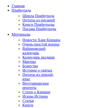
Главная
Прабхупада
Шрила Прабхупада
Цитаты из писаний
Книги Прабхупады
Письма Прабхупады
Материалы
Новости Харе Кришна
Очень простой вопрос
Вайшнавский
календарь
Календарь экадаши
Мантры
Божества
Истории о святых
Цитаты из лекций,
книг
Вегетарианские
рецепты
Стихи о Кришне
Искры Истины
Статьи
Книги