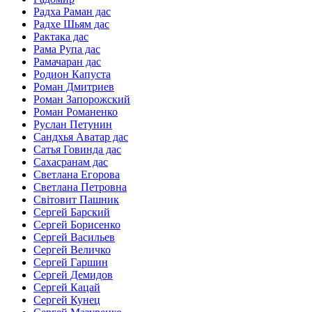
Радха Раман дас
Радхе Шьям дас
Рактака дас
Рама Рупа дас
Рамачаран дас
Родион Капуста
Роман Дмитриев
Роман Запорожский
Роман Романенко
Руслан Петунин
Сандхья Аватар дас
Сатья Говинда дас
Сахасранам дас
Светлана Егорова
Светлана Петровна
Світовит Пашник
Сергей Барский
Сергей Борисенко
Сергей Васильев
Сергей Величко
Сергей Гаршин
Сергей Демидов
Сергей Кацай
Сергей Кунец