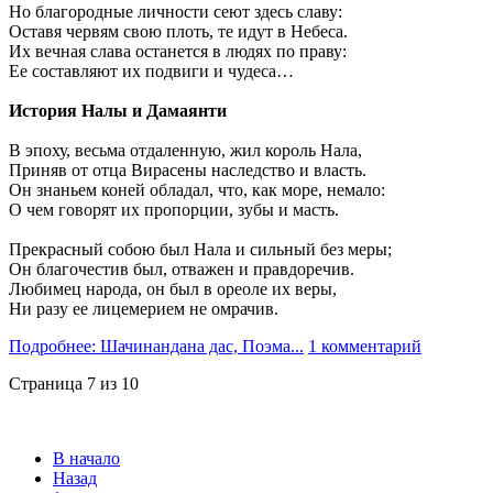
Но благородные личности сеют здесь славу:
Оставя червям свою плоть, те идут в Небеса.
Их вечная слава останется в людях по праву:
Ее составляют их подвиги и чудеса…
История Налы и Дамаянти
В эпоху, весьма отдаленную, жил король Нала,
Приняв от отца Вирасены наследство и власть.
Он знаньем коней обладал, что, как море, немало:
О чем говорят их пропорции, зубы и масть.
Прекрасный собою был Нала и сильный без меры;
Он благочестив был, отважен и правдоречив.
Любимец народа, он был в ореоле их веры,
Ни разу ее лицемерием не омрачив.
Подробнее: Шачинандана дас, Поэма...
1 комментарий
Страница 7 из 10
В начало
Назад