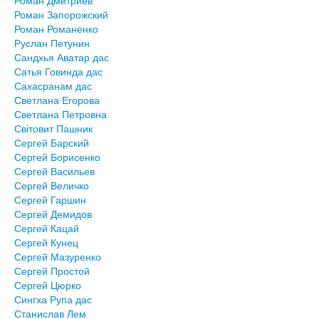
Роман Дмитриев
Роман Запорожский
Роман Романенко
Руслан Петунин
Сандхья Аватар дас
Сатья Говинда дас
Сахасранам дас
Светлана Егорова
Светлана Петровна
Світовит Пашник
Сергей Барский
Сергей Борисенко
Сергей Васильев
Сергей Величко
Сергей Гаршин
Сергей Демидов
Сергей Кацай
Сергей Кунец
Сергей Мазуренко
Сергей Простой
Сергей Цюрко
Сингха Рупа дас
Станислав Лем