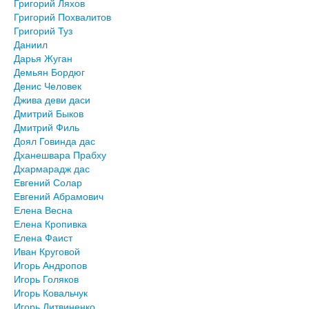
Григорий Ляхов
Григорий Похвалитов
Григорий Туз
Даниил
Дарья Жуган
Демьян Бордюг
Денис Человек
Джива деви даси
Дмитрий Быков
Дмитрий Филь
Доял Говинда дас
Дханешвара Прабху
Дхармарадж дас
Евгений Солар
Евгений Абрамович
Елена Весна
Елена Кропивка
Елена Фаист
Иван Круговой
Игорь Андропов
Игорь Голяков
Игорь Ковальчук
Игорь Литвиненко