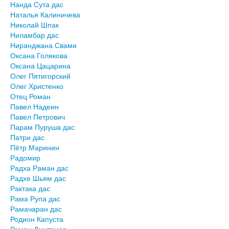
Нанда Сута дас
Наталья Калиничева
Николай Шпак
Ниламбар дас
Ниранджана Свами
Оксана Голякова
Оксана Цацарина
Олег Пятигорский
Олег Христенко
Отец Роман
Павел Надеин
Павел Петрович
Парам Пуруша дас
Патри дас
Пётр Маринин
Радомир
Радха Раман дас
Радхе Шьям дас
Рактака дас
Рама Рупа дас
Рамачаран дас
Родион Капуста