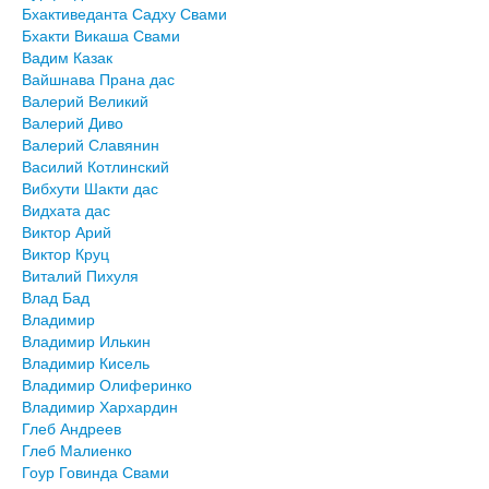
Бхактиведанта Садху Свами
Бхакти Викаша Свами
Вадим Казак
Вайшнава Прана дас
Валерий Великий
Валерий Диво
Валерий Славянин
Василий Котлинский
Вибхути Шакти дас
Видхата дас
Виктор Арий
Виктор Круц
Виталий Пихуля
Влад Бад
Владимир
Владимир Илькин
Владимир Кисель
Владимир Олиферинко
Владимир Хархардин
Глеб Андреев
Глеб Малиенко
Гоур Говинда Свами