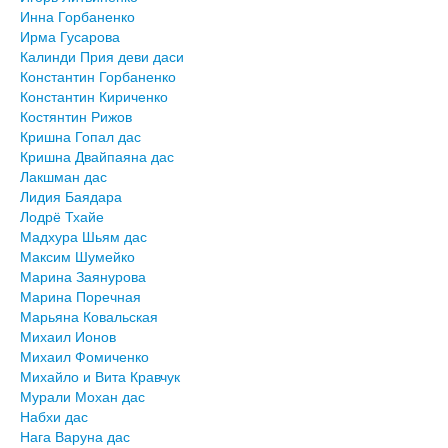
Инна Горбаненко
Ирма Гусарова
Калинди Прия деви даси
Константин Горбаненко
Константин Кириченко
Костянтин Рижов
Кришна Гопал дас
Кришна Двайпаяна дас
Лакшман дас
Лидия Баядара
Лодрё Тхайе
Мадхура Шьям дас
Максим Шумейко
Марина Заянурова
Марина Поречная
Марьяна Ковальская
Михаил Ионов
Михаил Фомиченко
Михайло и Вита Кравчук
Мурали Мохан дас
Набхи дас
Нага Варуна дас