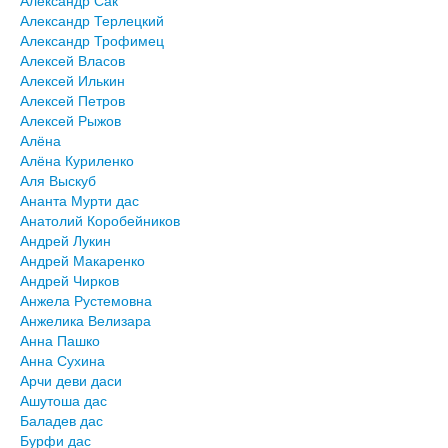
Александр Сак
Александр Терлецкий
Александр Трофимец
Алексей Власов
Алексей Илькин
Алексей Петров
Алексей Рыжов
Алёна
Алёна Куриленко
Аля Выскуб
Ананта Мурти дас
Анатолий Коробейников
Андрей Лукин
Андрей Макаренко
Андрей Чирков
Анжела Рустемовна
Анжелика Велизара
Анна Пашко
Анна Сухина
Арчи деви даси
Ашутоша дас
Баладев дас
Бурфи дас