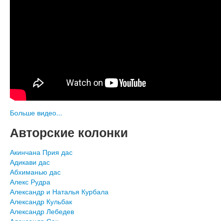
Больше видео...
Авторские колонки
Акинчана Прия дас
Адикави дас
Абхиманью дас
Алекс Рудра
Александр и Наталья Курбала
Александр Кульбак
Александр Лебедев