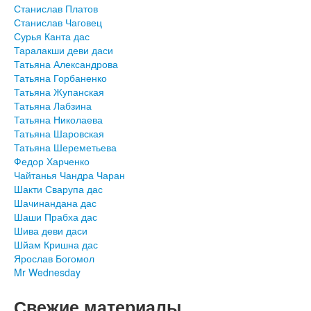
Станислав Платов
Станислав Чаговец
Сурья Канта дас
Таралакши деви даси
Татьяна Александрова
Татьяна Горбаненко
Татьяна Жупанская
Татьяна Лабзина
Татьяна Николаева
Татьяна Шаровская
Татьяна Шереметьева
Федор Харченко
Чайтанья Чандра Чаран
Шакти Сварупа дас
Шачинандана дас
Шаши Прабха дас
Шива деви даси
Шйам Кришна дас
Ярослав Богомол
Mr Wednesday
Свежие материалы