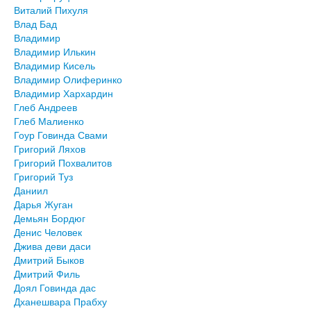
Виталий Пихуля
Влад Бад
Владимир
Владимир Илькин
Владимир Кисель
Владимир Олиферинко
Владимир Хархардин
Глеб Андреев
Глеб Малиенко
Гоур Говинда Свами
Григорий Ляхов
Григорий Похвалитов
Григорий Туз
Даниил
Дарья Жуган
Демьян Бордюг
Денис Человек
Джива деви даси
Дмитрий Быков
Дмитрий Филь
Доял Говинда дас
Дханешвара Прабху