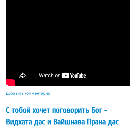
Книги
Аудио
Видео
Контакты
Наши контакты
Помощь Швета Двипе
Добавить комментарий
С тобой хочет поговорить Бог -
Видхата дас и Вайшнава Прана дас