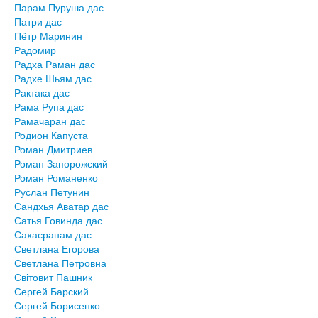
Парам Пуруша дас
Патри дас
Пётр Маринин
Радомир
Радха Раман дас
Радхе Шьям дас
Рактака дас
Рама Рупа дас
Рамачаран дас
Родион Капуста
Роман Дмитриев
Роман Запорожский
Роман Романенко
Руслан Петунин
Сандхья Аватар дас
Сатья Говинда дас
Сахасранам дас
Светлана Егорова
Светлана Петровна
Світовит Пашник
Сергей Барский
Сергей Борисенко