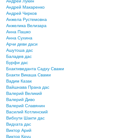
Андрей Лукин
Андрей Макаренко
Андрей Чирков
Анжела Рустемовна
Анжелика Велизара
Анна Пашко
Анна Сухина
Арчи деви даси
Ашутоша дас
Баладев дас
Бурфи дас
Бхактиведанта Садху Свами
Бхакти Викаша Свами
Вадим Казак
Вайшнава Прана дас
Валерий Великий
Валерий Диво
Валерий Славянин
Василий Котлинский
Вибхути Шакти дас
Видхата дас
Виктор Арий
Виктор Круц