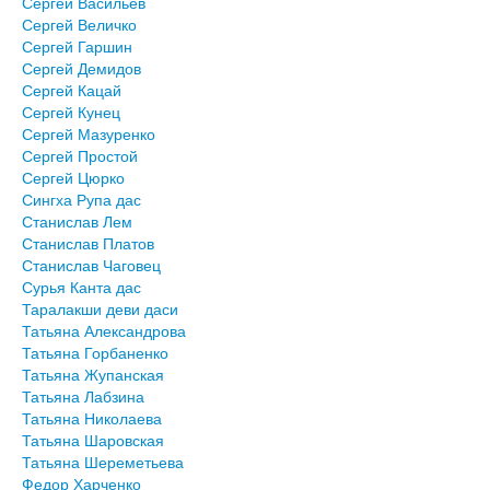
Сергей Васильев
Сергей Величко
Сергей Гаршин
Сергей Демидов
Сергей Кацай
Сергей Кунец
Сергей Мазуренко
Сергей Простой
Сергей Цюрко
Сингха Рупа дас
Станислав Лем
Станислав Платов
Станислав Чаговец
Сурья Канта дас
Таралакши деви даси
Татьяна Александрова
Татьяна Горбаненко
Татьяна Жупанская
Татьяна Лабзина
Татьяна Николаева
Татьяна Шаровская
Татьяна Шереметьева
Федор Харченко