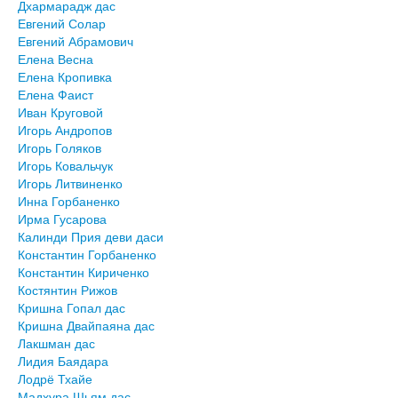
Дхармарадж дас
Евгений Солар
Евгений Абрамович
Елена Весна
Елена Кропивка
Елена Фаист
Иван Круговой
Игорь Андропов
Игорь Голяков
Игорь Ковальчук
Игорь Литвиненко
Инна Горбаненко
Ирма Гусарова
Калинди Прия деви даси
Константин Горбаненко
Константин Кириченко
Костянтин Рижов
Кришна Гопал дас
Кришна Двайпаяна дас
Лакшман дас
Лидия Баядара
Лодрё Тхайе
Мадхура Шьям дас