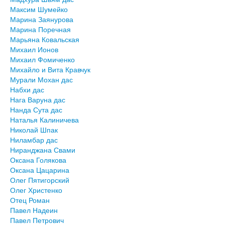
Максим Шумейко
Марина Заянурова
Марина Поречная
Марьяна Ковальская
Михаил Ионов
Михаил Фомиченко
Михайло и Вита Кравчук
Мурали Мохан дас
Набхи дас
Нага Варуна дас
Нанда Сута дас
Наталья Калиничева
Николай Шпак
Ниламбар дас
Ниранджана Свами
Оксана Голякова
Оксана Цацарина
Олег Пятигорский
Олег Христенко
Отец Роман
Павел Надеин
Павел Петрович