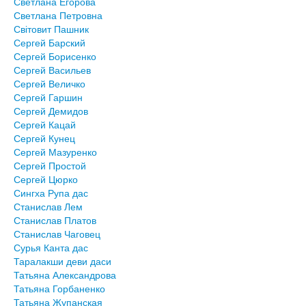
Светлана Егорова
Светлана Петровна
Світовит Пашник
Сергей Барский
Сергей Борисенко
Сергей Васильев
Сергей Величко
Сергей Гаршин
Сергей Демидов
Сергей Кацай
Сергей Кунец
Сергей Мазуренко
Сергей Простой
Сергей Цюрко
Сингха Рупа дас
Станислав Лем
Станислав Платов
Станислав Чаговец
Сурья Канта дас
Таралакши деви даси
Татьяна Александрова
Татьяна Горбаненко
Татьяна Жупанская