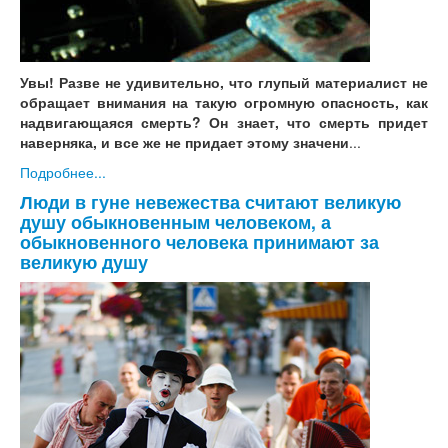
Увы! Разве не удивительно, что глупый материалист не
обращает внимания на такую огромную опасность, как
надвигающаяся смерть? Он знает, что смерть придет
наверняка, и все же не придает этому значени
...
Подробнее...
Люди в гуне невежества считают великую
душу обыкновенным человеком, а
обыкновенного человека принимают за
великую душу