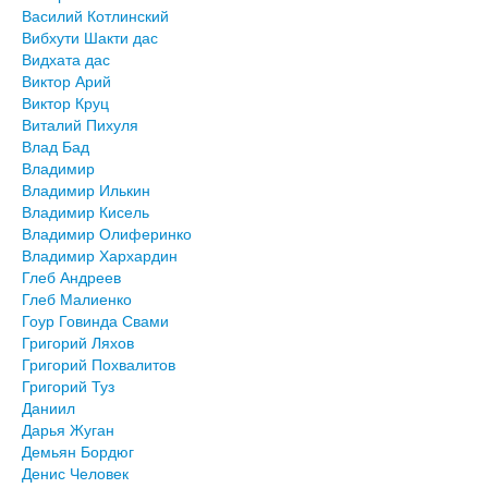
Василий Котлинский
Вибхути Шакти дас
Видхата дас
Виктор Арий
Виктор Круц
Виталий Пихуля
Влад Бад
Владимир
Владимир Илькин
Владимир Кисель
Владимир Олиферинко
Владимир Хархардин
Глеб Андреев
Глеб Малиенко
Гоур Говинда Свами
Григорий Ляхов
Григорий Похвалитов
Григорий Туз
Даниил
Дарья Жуган
Демьян Бордюг
Денис Человек