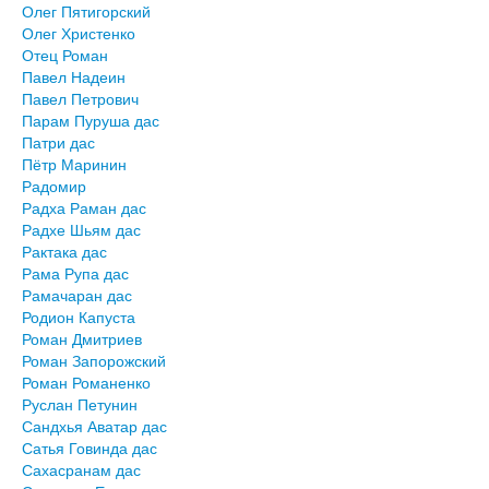
Олег Пятигорский
Олег Христенко
Отец Роман
Павел Надеин
Павел Петрович
Парам Пуруша дас
Патри дас
Пётр Маринин
Радомир
Радха Раман дас
Радхе Шьям дас
Рактака дас
Рама Рупа дас
Рамачаран дас
Родион Капуста
Роман Дмитриев
Роман Запорожский
Роман Романенко
Руслан Петунин
Сандхья Аватар дас
Сатья Говинда дас
Сахасранам дас