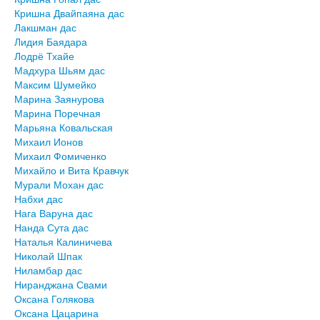
Кришна Двайпаяна дас
Лакшман дас
Лидия Баядара
Лодрё Тхайе
Мадхура Шьям дас
Максим Шумейко
Марина Заянурова
Марина Поречная
Марьяна Ковальская
Михаил Ионов
Михаил Фомиченко
Михайло и Вита Кравчук
Мурали Мохан дас
Набхи дас
Нага Варуна дас
Нанда Сута дас
Наталья Калиничева
Николай Шпак
Ниламбар дас
Ниранджана Свами
Оксана Голякова
Оксана Цацарина