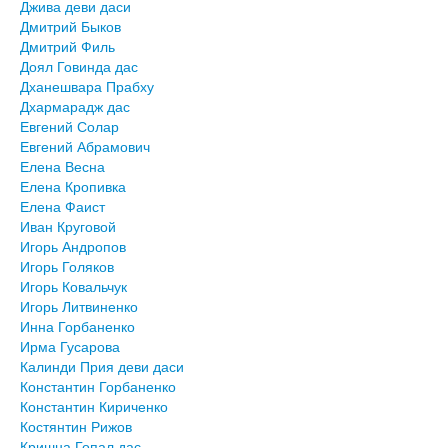
Джива деви даси
Дмитрий Быков
Дмитрий Филь
Доял Говинда дас
Дханешвара Прабху
Дхармарадж дас
Евгений Солар
Евгений Абрамович
Елена Весна
Елена Кропивка
Елена Фаист
Иван Круговой
Игорь Андропов
Игорь Голяков
Игорь Ковальчук
Игорь Литвиненко
Инна Горбаненко
Ирма Гусарова
Калинди Прия деви даси
Константин Горбаненко
Константин Кириченко
Костянтин Рижов
Кришна Гопал дас