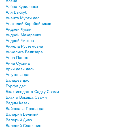
Алёна
Алёна Куриленко
Аля Выскуб
Ананта Мурти дас
Анатолий Коробейников
Андрей Лукин
Андрей Макаренко
Андрей Чирков
Анжела Рустемовна
Анжелика Велизара
Анна Пашко
Анна Сухина
Арчи деви даси
Ашутоша дас
Баладев дас
Бурфи дас
Бхактиведанта Садху Свами
Бхакти Викаша Свами
Вадим Казак
Вайшнава Прана дас
Валерий Великий
Валерий Диво
Валерий Славянин