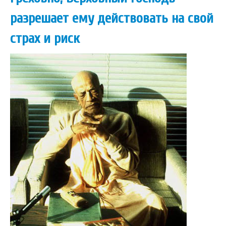
Книги
разрешает ему действовать на свой
Аудио
Видео
страх и риск
Контакты
Наши контакты
Помощь Швета Двипе