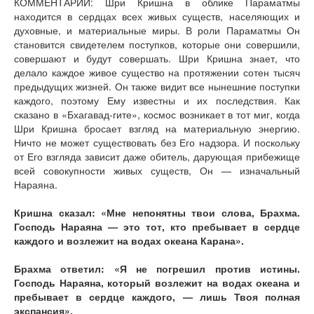
КОММЕНТАРИЙ: Шри Кришна в облике Параматмы
находится в сердцах всех живых существ, населяющих и
духовные, и материальные миры. В роли Параматмы Он
становится свидетелем поступков, которые они совершили,
совершают и будут совершать. Шри Кришна знает, что
делало каждое живое существо на протяжении сотен тысяч
предыдущих жизней. Он также видит все нынешние поступки
каждого, поэтому Ему известны и их последствия. Как
сказано в «Бхагавад-гите», космос возникает в тот миг, когда
Шри Кришна бросает взгляд на материальную энергию.
Ничто не может существовать без Его надзора. И поскольку
от Его взгляда зависит даже обитель, дарующая прибежище
всей совокупности живых существ, Он — изначальный
Нараяна.
Кришна сказал: «Мне непонятны твои слова, Брахма.
Господь Нараяна — это тот, кто пребывает в сердце
каждого и возлежит на водах океана Карана».
Брахма ответил: «Я не погрешил против истины.
Господь Нараяна, который возлежит на водах океана и
пребывает в сердце каждого, — лишь Твоя полная
экспансия».