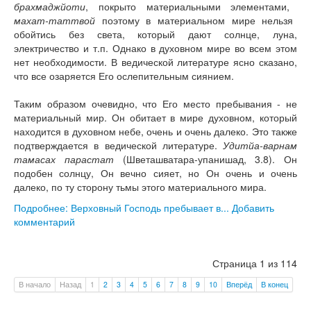
брахмаджйоти
, покрыто материальными элементами,
махат-таттвой
поэтому в материальном мире нельзя
обойтись без света, который дают солнце, луна,
электричество и т.п. Однако в духовном мире во всем этом
нет необходимости. В ведической литературе ясно сказано,
что все озаряется Его ослепительным сиянием.
Таким образом очевидно, что Его место пребывания - не
материальный мир. Он обитает в мире духовном, который
находится в духовном небе, очень и очень далеко. Это также
подтверждается в ведической литературе.
Удитйа-варнам
тамасах парастат
(Шветашватара-упанишад, 3.8). Он
подобен солнцу, Он вечно сияет, но Он очень и очень
далеко, по ту сторону тьмы этого материального мира.
Подробнее: Верховный Господь пребывает в...
Добавить
комментарий
Страница 1 из 114
В начало
Назад
1
2
3
4
5
6
7
8
9
10
Вперёд
В конец