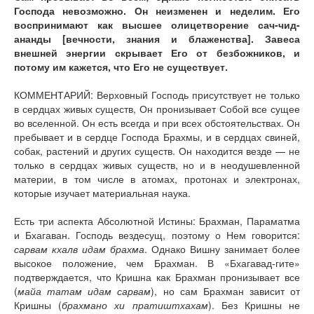
Господа невозможно. Он неизменен и неделим. Его
воспринимают как высшее олицетворение сач-чид-
ананды [вечности, знания и блаженства]. Завеса
внешней энергии скрывает Его от безбожников, и
потому им кажется, что Его не существует.
КОММЕНТАРИЙ: Верховный Господь присутствует не только
в сердцах живых существ, Он пронизывает Собой все сущее
во вселенной. Он есть всегда и при всех обстоятельствах. Он
пребывает и в сердце Господа Брахмы, и в сердцах свиней,
собак, растений и других существ. Он находится везде — не
только в сердцах живых существ, но и в неодушевленной
материи, в том числе в атомах, протонах и электронах,
которые изучает материальная наука.
Есть три аспекта Абсолютной Истины: Брахман, Параматма
и Бхагаван. Господь вездесущ, поэтому о Нем говорится:
сарвам кхалв идам брахма
. Однако Вишну занимает более
высокое положение, чем Брахман. В «Бхагавад-гите»
подтверждается, что Кришна как Брахман пронизывает все
(
майа татам идам сарвам
), но сам Брахман зависит от
Кришны (
брахмано хи пратиштхахам
). Без Кришны не