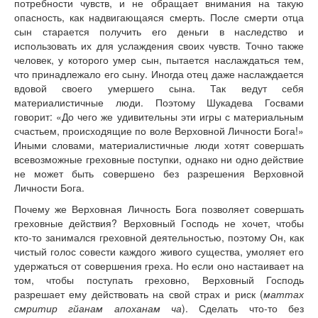
потребности чувств, и не обращает внимания на такую
опасность, как надвигающаяся смерть. После смерти отца
сын старается получить его деньги в наследство и
использовать их для услаждения своих чувств. Точно также
человек, у которого умер сын, пытается наслаждаться тем,
что принадлежало его сыну. Иногда отец даже наслаждается
вдовой своего умершего сына. Так ведут себя
материалистичные люди. Поэтому Шукадева Госвами
говорит: «До чего же удивительны эти игры с материальным
счастьем, происходящие по воле Верховной Личности Бога!»
Иными словами, материалистичные люди хотят совершать
всевозможные греховные поступки, однако ни одно действие
не может быть совершено без разрешения Верховной
Личности Бога.
Почему же Верховная Личность Бога позволяет совершать
греховные действия? Верховный Господь не хочет, чтобы
кто-то занимался греховной деятельностью, поэтому Он, как
чистый голос совести каждого живого существа, умоляет его
удержаться от совершения греха. Но если оно настаивает на
том, чтобы поступать греховно, Верховный Господь
разрешает ему действовать на свой страх и риск (
маттах
смритир гйанам апоханам ча
). Сделать что-то без