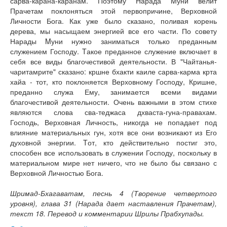
сарва-карана-каранам. Поэтому Нарада Mуни велит
Прачетам поклоняться этой первопричине, Верховной
Личности Бога. Как уже было сказано, поливая корень
дерева, мы насыщаем энергией все его части. По совету
Нарады Mуни нужно заниматься только преданным
служением Господу. Tакое преданное служение включает в
себя все виды благочестивой деятельности. В "Чайтанья-
чаритамрите" сказано: кршне бхакти каиле сарва-карма крта
хайа - тот, кто поклоняется Верховному Господу, Кришне,
преданно служа Ему, занимается всеми видами
благочестивой деятельности. Очень важными в этом стихе
являются слова сва-теджаса дхваста-гуна-правахам.
Господь, Верховная Личность, никогда не попадает под
влияние материальных гун, хотя все они возникают из Его
духовной энергии. Tот, кто действительно постиг это,
способен все использовать в служении Господу, поскольку в
материальном мире нет ничего, что не было бы связано с
Верховной Личностью Бога.
Шримад-Бхагаватам, песнь 4 (Творение четвертого
уровня), глава 31 (Нарада дает наставления Прачетам),
текст 18. Перевод и комментарии Шрилы Прабхупады.