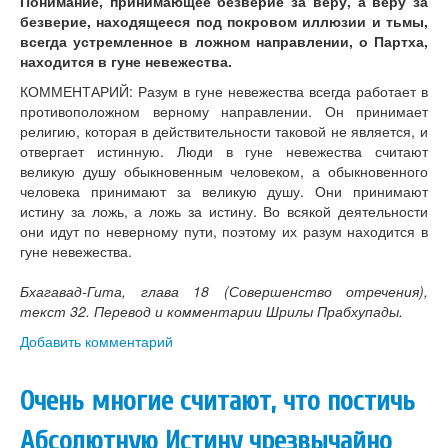
Понимание, принимающее безверие за веру, а веру за
безверие, находящееся под покровом иллюзии и тьмы,
всегда устремленное в ложном направлении, о Партха,
находится в гуне невежества.
КОММЕНТАРИЙ: Разум в гуне невежества всегда работает в
противоположном верному направлении. Он принимает
религию, которая в действительности таковой не является, и
отвергает истинную. Люди в гуне невежества считают
великую душу обыкновенным человеком, а обыкновенного
человека принимают за великую душу. Они принимают
истину за ложь, а ложь за истину. Во всякой деятельности
они идут по неверному пути, поэтому их разум находится в
гуне невежества.
Бхагавад-Гита, глава 18 (Совершенство отречения),
текст 32. Перевод и комментарии Шрилы Прабхупады.
Добавить комментарий
Очень многие считают, что постичь
Абсолютную Истину чрезвычайно