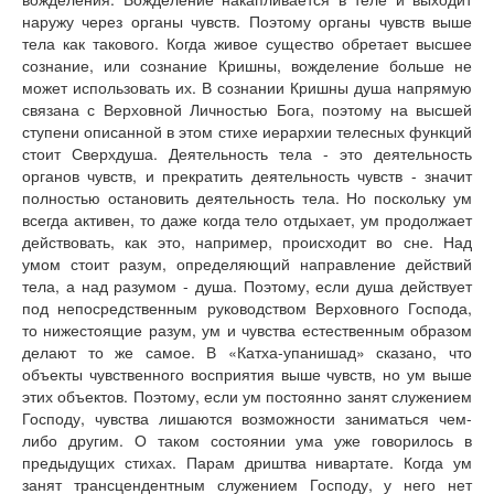
наружу через органы чувств. Поэтому органы чувств выше
тела как такового. Когда живое существо обретает высшее
сознание, или сознание Кришны, вожделение больше не
может использовать их. В сознании Кришны душа напрямую
связана с Верховной Личностью Бога, поэтому на высшей
ступени описанной в этом стихе иерархии телесных функций
стоит Сверхдуша. Деятельность тела - это деятельность
органов чувств, и прекратить деятельность чувств - значит
полностью остановить деятельность тела. Но поскольку ум
всегда активен, то даже когда тело отдыхает, ум продолжает
действовать, как это, например, происходит во сне. Над
умом стоит разум, определяющий направление действий
тела, а над разумом - душа. Поэтому, если душа действует
под непосредственным руководством Верховного Господа,
то нижестоящие разум, ум и чувства естественным образом
делают то же самое. В «Катха-упанишад» сказано, что
объекты чувственного восприятия выше чувств, но ум выше
этих объектов. Поэтому, если ум постоянно занят служением
Господу, чувства лишаются возможности заниматься чем-
либо другим. О таком состоянии ума уже говорилось в
предыдущих стихах. Парам дриштва нивартате. Когда ум
занят трансцендентным служением Господу, у него нет