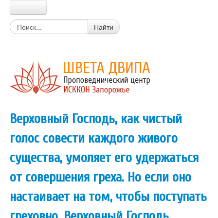
Главная
Найти
Прабхупада
Шрила Прабхупада
Цитаты из писаний
Книги Прабхупады
Письма Прабхупады
Материалы
Новости Харе Кришна
Верховный Господь, как чистый
Очень простой вопрос
Вайшнавский календарь
голос совести каждого живого
Календарь экадаши
Мантры
существа, умоляет его удержаться
Божества
Истории о святых
от совершения греха. Но если оно
Цитаты из лекций, книг
Вегетарианские рецепты
настаивает на том, чтобы поступать
Стихи о Кришне
Искры Истины
греховно, Верховный Господь
Статьи