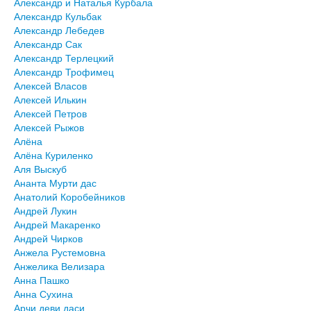
Александр и Наталья Курбала
Александр Кульбак
Александр Лебедев
Александр Сак
Александр Терлецкий
Александр Трофимец
Алексей Власов
Алексей Илькин
Алексей Петров
Алексей Рыжов
Алёна
Алёна Куриленко
Аля Выскуб
Ананта Мурти дас
Анатолий Коробейников
Андрей Лукин
Андрей Макаренко
Андрей Чирков
Анжела Рустемовна
Анжелика Велизара
Анна Пашко
Анна Сухина
Арчи деви даси