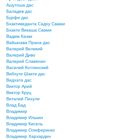
Ашутоша дас
Баладев дас
Бурфи дас
Бхактиведанта Садху Свами
Бхакти Викаша Свами
Вадим Казак
Вайшнава Прана дас
Валерий Великий
Валерий Диво
Валерий Славянин
Василий Котлинский
Вибхути Шакти дас
Видхата дас
Виктор Арий
Виктор Круц
Виталий Пихуля
Влад Бад
Владимир
Владимир Илькин
Владимир Кисель
Владимир Олиферинко
Владимир Хархардин