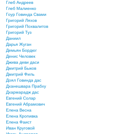
Глеб Андреев
Глеб Малиенко
Гоур Говинда Свами
Григорий Ляхов
Григорий Похвалитов
Григорий Туз
Даниил
Дарья Жуган
Демьян Бордюг
Денис Человек
Джива деви даси
Дмитрий Быков
Дмитрий Филь
Доял Говинда дас
Дханешвара Прабху
Дхармарадж дас
Евгений Солар
Евгений Абрамович
Елена Весна
Елена Кропивка
Елена Фаист
Иван Круговой
Игорь Андропов