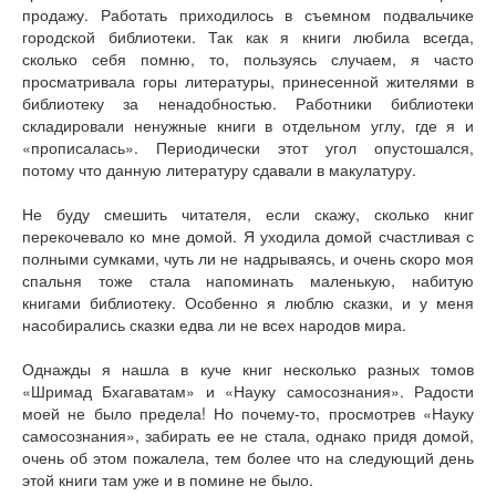
продажу. Работать приходилось в съемном подвальчике
городской библиотеки. Так как я книги любила всегда,
сколько себя помню, то, пользуясь случаем, я часто
просматривала горы литературы, принесенной жителями в
библиотеку за ненадобностью. Работники библиотеки
складировали ненужные книги в отдельном углу, где я и
«прописалась». Периодически этот угол опустошался,
потому что данную литературу сдавали в макулатуру.
Не буду смешить читателя, если скажу, сколько книг
перекочевало ко мне домой. Я уходила домой счастливая с
полными сумками, чуть ли не надрываясь, и очень скоро моя
спальня тоже стала напоминать маленькую, набитую
книгами библиотеку. Особенно я люблю сказки, и у меня
насобирались сказки едва ли не всех народов мира.
Однажды я нашла в куче книг несколько разных томов
«Шримад Бхагаватам» и «Науку самосознания». Радости
моей не было предела! Но почему-то, просмотрев «Науку
самосознания», забирать ее не стала, однако придя домой,
очень об этом пожалела, тем более что на следующий день
этой книги там уже и в помине не было.