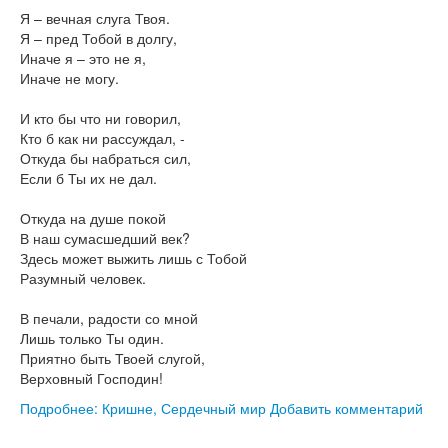
Книги
Я – вечная слуга Твоя.
Аудио
Я – пред Тобой в долгу,
Видео
Иначе я – это не я,
Иначе не могу.
Контакты
Наши контакты
И кто бы что ни говорил,
Помощь Швета Двипе
Кто б как ни рассуждал, -
Откуда бы набраться сил,
Если б Ты их не дал.
Откуда на душе покой
В наш сумасшедший век?
Здесь может выжить лишь с Тобой
Разумный человек.
В печали, радости со мной
Лишь только Ты один.
Приятно быть Твоей слугой,
Верховный Господин!
Подробнее: Кришне, Сердечный мир
Добавить комментарий