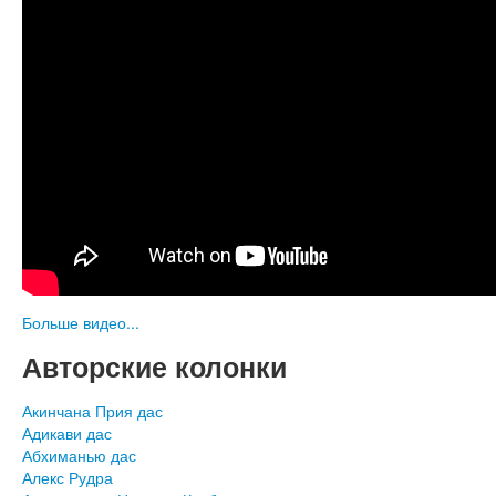
Больше видео...
Авторские колонки
Акинчана Прия дас
Адикави дас
Абхиманью дас
Алекс Рудра