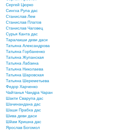
Сергей Цюрко
Сингха Рупа дас
Станислав Лем
Станислав Платов
Станислав Чаговец
Сурья Канта дас
Таралакши деви даси
Татьяна Александрова
Татьяна Горбаненко
Татьяна Жупанская
Татьяна Лабзина
Татьяна Николаева
Татьяна Шаровская
Татьяна Шереметьева
Федор Харченко
Чайтанья Чандра Чаран
Шакти Сварупа дас
Шачинандана дас
Шаши Прабха дас
Шива деви даси
Шйам Кришна дас
Ярослав Богомол