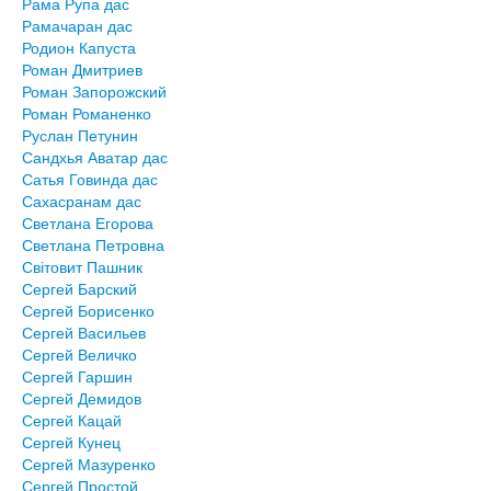
Рама Рупа дас
Рамачаран дас
Родион Капуста
Роман Дмитриев
Роман Запорожский
Роман Романенко
Руслан Петунин
Сандхья Аватар дас
Сатья Говинда дас
Сахасранам дас
Светлана Егорова
Светлана Петровна
Світовит Пашник
Сергей Барский
Сергей Борисенко
Сергей Васильев
Сергей Величко
Сергей Гаршин
Сергей Демидов
Сергей Кацай
Сергей Кунец
Сергей Мазуренко
Сергей Простой