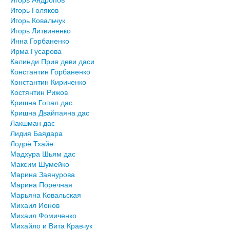
Игорь Голяков
Игорь Ковальчук
Игорь Литвиненко
Инна Горбаненко
Ирма Гусарова
Калинди Прия деви даси
Константин Горбаненко
Константин Кириченко
Костянтин Рижов
Кришна Гопал дас
Кришна Двайпаяна дас
Лакшман дас
Лидия Баядара
Лодрё Тхайе
Мадхура Шьям дас
Максим Шумейко
Марина Заянурова
Марина Поречная
Марьяна Ковальская
Михаил Ионов
Михаил Фомиченко
Михайло и Вита Кравчук