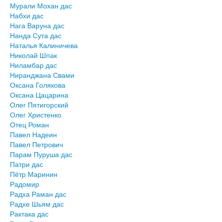
Мурали Мохан дас
Набхи дас
Нага Варуна дас
Нанда Сута дас
Наталья Калиничева
Николай Шпак
Ниламбар дас
Ниранджана Свами
Оксана Голякова
Оксана Цацарина
Олег Пятигорский
Олег Христенко
Отец Роман
Павел Надеин
Павел Петрович
Парам Пуруша дас
Патри дас
Пётр Маринин
Радомир
Радха Раман дас
Радхе Шьям дас
Рактака дас