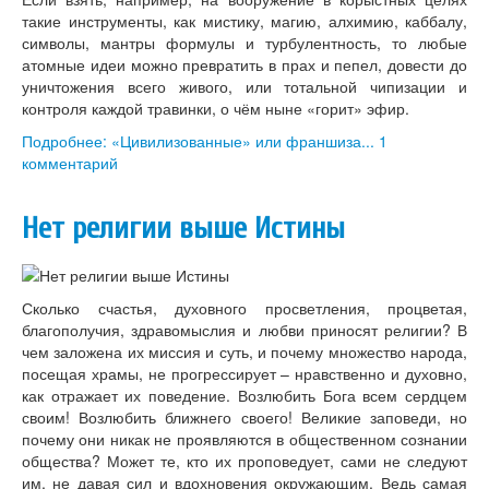
такие инструменты, как мистику, магию, алхимию, каббалу,
символы, мантры формулы и турбулентность, то любые
атомные идеи можно превратить в прах и пепел, довести до
уничтожения всего живого, или тотальной чипизации и
контроля каждой травинки, о чём ныне «горит» эфир.
Подробнее: «Цивилизованные» или франшиза...
1
комментарий
Нет религии выше Истины
Сколько счастья, духовного просветления, процветая,
благополучия, здравомыслия и любви приносят религии? В
чем заложена их миссия и суть, и почему множество народа,
посещая храмы, не прогрессирует – нравственно и духовно,
как отражает их поведение. Возлюбить Бога всем сердцем
своим! Возлюбить ближнего своего! Великие заповеди, но
почему они никак не проявляются в общественном сознании
общества? Может те, кто их проповедует, сами не следуют
им, не давая сил и вдохновения окружающим. Ведь самая