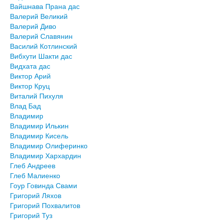
Вайшнава Прана дас
Валерий Великий
Валерий Диво
Валерий Славянин
Василий Котлинский
Вибхути Шакти дас
Видхата дас
Виктор Арий
Виктор Круц
Виталий Пихуля
Влад Бад
Владимир
Владимир Илькин
Владимир Кисель
Владимир Олиферинко
Владимир Хархардин
Глеб Андреев
Глеб Малиенко
Гоур Говинда Свами
Григорий Ляхов
Григорий Похвалитов
Григорий Туз