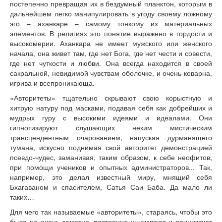
постепенно превращая их в бездумный планктон, которым в
дальнейшем легко манипулировать в угоду своему ложному
эго – аханкаре – самому тонкому из материальных
элементов. В религиях это понятие выражено в гордости и
высокомерии. Аханкара не имеет мужского или женского
начала, она живет там, где нет Бога, где нет чести и совести,
где нет чуткости и любви. Она всегда находится в своей
сакральной, невидимой чувствам оболочке, и очень коварна,
игрива и всепроникающа.
«Авторитеты» тщательно скрывают свою корыстную и
хитрую натуру под масками, подавая себя как добрейших и
мудрых гуру с высокими идеями и идеалами. Они
гипнотизируют слушающих неким мистическим
трансцендентным очарованием, напуская дурманящего
тумана, искусно поднимая свой авторитет демонстрацией
псевдо-чудес, заманивая, таким образом, к себе неофитов,
при помощи учеников и опытных администраторов... Так,
например, это делал известный миру, мнящий себя
Бхагаваном и спасителем, Сатья Саи Баба. Да мало ли
таких…
Для чего так называемые «авторитеты», стараясь, чтобы это
было не очень заметно, постоянно ущемляют и принижают