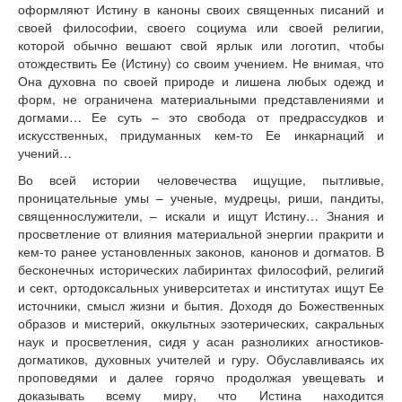
оформляют Истину в каноны своих священных писаний и
своей философии, своего социума или своей религии,
которой обычно вешают свой ярлык или логотип, чтобы
отождествить Ее (Истину) со своим учением. Не внимая, что
Она духовна по своей природе и лишена любых одежд и
форм, не ограничена материальными представлениями и
догмами… Ее суть – это свобода от предрассудков и
искусственных, придуманных кем-то Ее инкарнаций и
учений…
Во всей истории человечества ищущие, пытливые,
проницательные умы – ученые, мудрецы, риши, пандиты,
священнослужители, – искали и ищут Истину… Знания и
просветление от влияния материальной энергии пракрити и
кем-то ранее установленных законов, канонов и догматов. В
бесконечных исторических лабиринтах философий, религий
и сект, ортодоксальных университетах и институтах ищут Ее
источники, смысл жизни и бытия. Доходя до Божественных
образов и мистерий, оккультных эзотерических, сакральных
наук и просветления, сидя у асан разноликих агностиков-
догматиков, духовных учителей и гуру. Обуславливаясь их
проповедями и далее горячо продолжая увещевать и
доказывать всему миру, что Истина находится