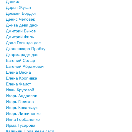
Даниил
Дарья Жуган
Демьян Бордюг
Денис Человек
Джива деви даси
Дмитрий Быков
Дмитрий Филь
Доял Говинда дас
Дханешвара Прабху
Дхармарадж дас
Евгений Солар
Евгений Абрамович
Елена Весна
Елена Кропивка
Елена Фаист
Иван Круговой
Игорь Андропов
Игорь Голяков
Игорь Ковальчук
Игорь Литвиненко
Инна Горбаненко
Ирма Гусарова
Калинди Прия деви даси