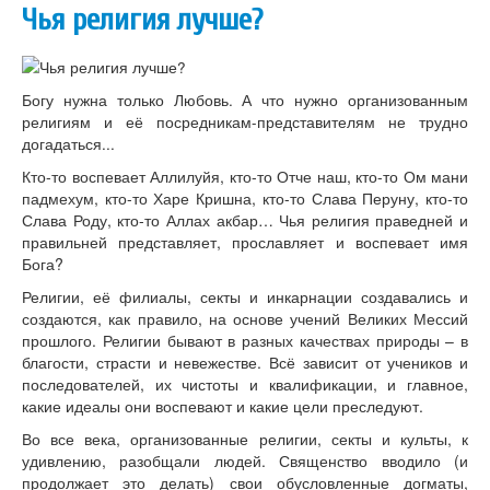
Чья религия лучше?
Богу нужна только Любовь. А что нужно организованным
религиям и её посредникам-представителям не трудно
догадаться...
Кто-то воспевает Аллилуйя, кто-то Отче наш, кто-то Ом мани
падмехум, кто-то Харе Кришна, кто-то Слава Перуну, кто-то
Слава Роду, кто-то Аллах акбар… Чья религия праведней и
правильней представляет, прославляет и воспевает имя
Бога?
Религии, её филиалы, секты и инкарнации создавались и
создаются, как правило, на основе учений Великих Мессий
прошлого. Религии бывают в разных качествах природы – в
благости, страсти и невежестве. Всё зависит от учеников и
последователей, их чистоты и квалификации, и главное,
какие идеалы они воспевают и какие цели преследуют.
Во все века, организованные религии, секты и культы, к
удивлению, разобщали людей. Священство вводило (и
продолжает это делать) свои обусловленные догматы,