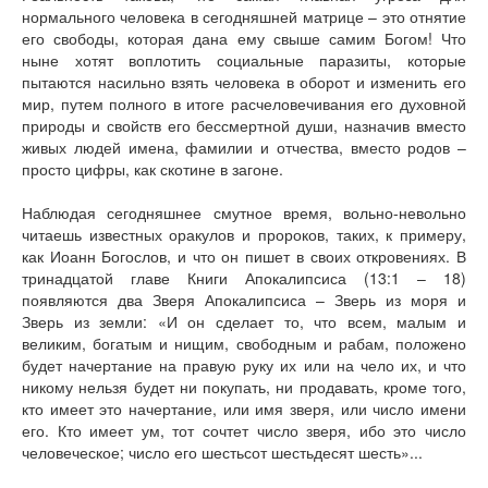
нормального человека в сегодняшней матрице – это отнятие
его свободы, которая дана ему свыше самим Богом! Что
ныне хотят воплотить социальные паразиты, которые
пытаются насильно взять человека в оборот и изменить его
мир, путем полного в итоге расчеловечивания его духовной
природы и свойств его бессмертной души, назначив вместо
живых людей имена, фамилии и отчества, вместо родов –
просто цифры, как скотине в загоне.
Наблюдая сегодняшнее смутное время, вольно-невольно
читаешь известных оракулов и пророков, таких, к примеру,
как Иоанн Богослов, и что он пишет в своих откровениях. В
тринадцатой главе Книги Апокалипсиса (13:1 – 18)
появляются два Зверя Апокалипсиса – Зверь из моря и
Зверь из земли: «И он сделает то, что всем, малым и
великим, богатым и нищим, свободным и рабам, положено
будет начертание на правую руку их или на чело их, и что
никому нельзя будет ни покупать, ни продавать, кроме того,
кто имеет это начертание, или имя зверя, или число имени
его. Кто имеет ум, тот сочтет число зверя, ибо это число
человеческое; число его шестьсот шестьдесят шесть»...