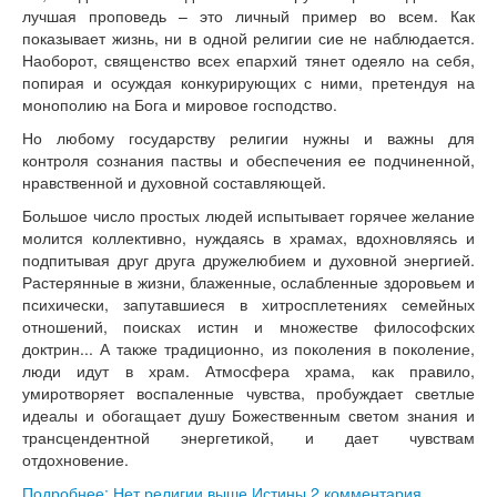
лучшая проповедь – это личный пример во всем. Как
показывает жизнь, ни в одной религии сие не наблюдается.
Наоборот, священство всех епархий тянет одеяло на себя,
попирая и осуждая конкурирующих с ними, претендуя на
монополию на Бога и мировое господство.
Но любому государству религии нужны и важны для
контроля сознания паствы и обеспечения ее подчиненной,
нравственной и духовной составляющей.
Большое число простых людей испытывает горячее желание
молится коллективно, нуждаясь в храмах, вдохновляясь и
подпитывая друг друга дружелюбием и духовной энергией.
Растерянные в жизни, блаженные, ослабленные здоровьем и
психически, запутавшиеся в хитросплетениях семейных
отношений, поисках истин и множестве философских
доктрин... А также традиционно, из поколения в поколение,
люди идут в храм. Атмосфера храма, как правило,
умиротворяет воспаленные чувства, пробуждает светлые
идеалы и обогащает душу Божественным светом знания и
трансцендентной энергетикой, и дает чувствам
отдохновение.
Подробнее: Нет религии выше Истины
2 комментария