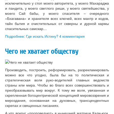
исключительно у стоп моего авторитета, у моего Махараджа
и пандита, у моего светлого риши, у моего святейшества, у
моего Сай бабы, у моего спасителя – очередного
«Бхагавана» и хранителя всех ключей, всех мантр и кодов,
тайн бытия и очистительных от скверны и дурной кармы
спасительных самскар…
Подробнее: Где искать Истину?
4 комментария
Чего не хватает обществу
Производить, построить, реформировать, разрекламировать
можно все что угодно, была бы на то политическая и
стратегическая воля руко-водителей главных ведомств
страны или мира. Чтобы во благо всех совершенствовать и
преобразовывать мир вокруг. К тому же воля, увязанная и
скрепленная богоцентрической концепцией мировоззрения и
мироздания, основанная на духовных, трансцендентных
скрепах и священных писаниях.
А что вокруг «проповедуют» в нынешней матрице Кали-юги,