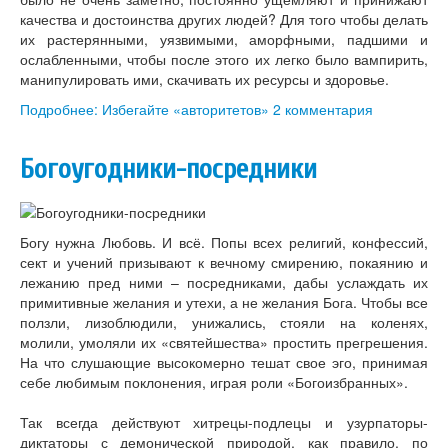
качества и достоинства других людей? Для того чтобы делать
их растерянными, уязвимыми, аморфными, падшими и
ослабленными, чтобы после этого их легко было вампирить,
манипулировать ими, скачивать их ресурсы и здоровье.
Подробнее: Избегайте «авторитетов»
2 комментария
Богоугодники-посредники
Богу нужна Любовь. И всё. Попы всех религий, конфессий,
сект и учений призывают к вечному смирению, покаянию и
лежанию пред ними – посредниками, дабы услаждать их
примитивные желания и утехи, а не желания Бога. Чтобы все
ползли, лизоблюдили, унижались, стояли на коленях,
молили, умоляли их «святейшества» простить прегрешения.
На что слушающие высокомерно тешат свое эго, принимая
себе любимым поклонения, играя роли «Богоизбранных».
Так всегда действуют хитрецы-подлецы и узурпаторы-
диктаторы с демонической природой, как правило, по