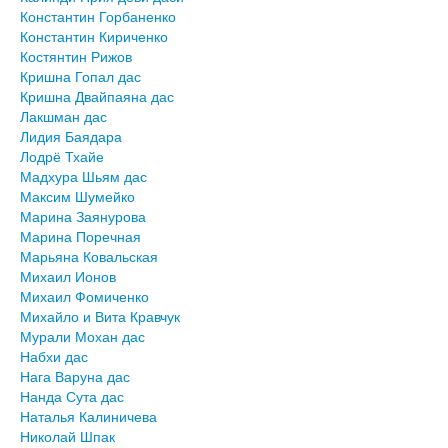
Константин Горбаненко
Константин Кириченко
Костянтин Рижов
Кришна Гопал дас
Кришна Двайпаяна дас
Лакшман дас
Лидия Баядара
Лодрё Тхайе
Мадхура Шьям дас
Максим Шумейко
Марина Заянурова
Марина Поречная
Марьяна Ковальская
Михаил Ионов
Михаил Фомиченко
Михайло и Вита Кравчук
Мурали Мохан дас
Набхи дас
Нага Варуна дас
Нанда Сута дас
Наталья Калиничева
Николай Шпак