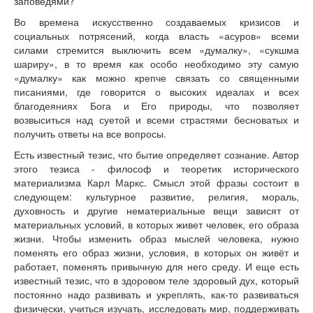
заповедями?
Во времена искусственно создаваемых кризисов и
социальных потрясений, когда власть «асуров» всеми
силами стремится выключить всем «думалку», «сукшма
шариру», в то время как особо необходимо эту самую
«думалку» как можно крепче связать со священными
писаниями, где говорится о высоких идеалах и всех
благодеяниях Бога и Его природы, что позволяет
возвыситься над суетой и всеми страстями бесноватых и
получить ответы на все вопросы.
Есть известный тезис, что бытие определяет сознание. Автор
этого тезиса - философ и теоретик исторического
материализма Карл Маркс. Смысл этой фразы состоит в
следующем: культурное развитие, религия, мораль,
духовность и другие нематериальные вещи зависят от
материальных условий, в которых живет человек, его образа
жизни. Чтобы изменить образ мыслей человека, нужно
поменять его образ жизни, условия, в которых он живёт и
работает, поменять привычную для него среду. И еще есть
известный тезис, что в здоровом теле здоровый дух, который
постоянно надо развивать и укреплять, как-то развиваться
физически, учиться изучать, исследовать мир, поддерживать