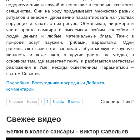
недоразумению и случайно попавшие в сословие «святого»
священства. Они на ходу придумывают множество разных
ритуалов и анафем, дабы вечно паразитировать на чувствах
верующих и качать с них ресурс. Обманывая, лицемеря и
часто просто вампиря и высасывая любым способом с
людей деньги и любые материальные блага. Таких в
природе зовут пауками, грибами, паразитами. Одни
раскидывают свои сети, вовлекая любую мелкую и крупную
живность, и даже пчел, а другие растут где угодно, в
основном там, где зацветает гниль, и разбегаются метастазы
разложения в Уме, некогда осветленном Парам-атмой –
светом Совести.
Подробнее: Богоугодники-посредники
Добавить
комментарий
Страница 1 из 2
В начало
Назад
1
2
Вперёд
В конец
Свежее видео
Белки в колесе сансары - Виктор Савельев