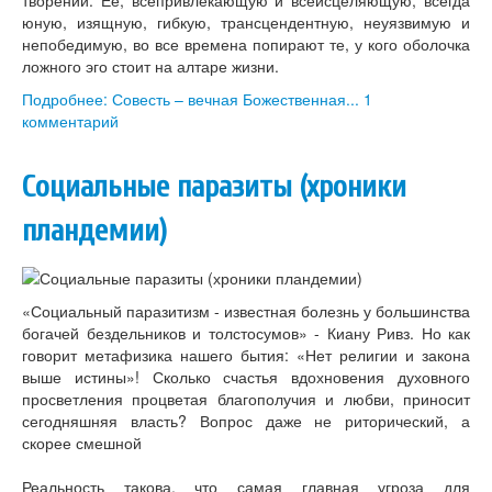
творении. Её, всепривлекающую и всеисцеляющую, всегда
юную, изящную, гибкую, трансцендентную, неуязвимую и
непобедимую, во все времена попирают те, у кого оболочка
ложного эго стоит на алтаре жизни.
Подробнее: Совесть – вечная Божественная...
1
комментарий
Социальные паразиты (хроники
пландемии)
«Социальный паразитизм - известная болезнь у большинства
богачей бездельников и толстосумов» - Киану Ривз. Но как
говорит метафизика нашего бытия: «Нет религии и закона
выше истины»! Сколько счастья вдохновения духовного
просветления процветая благополучия и любви, приносит
сегодняшняя власть? Вопрос даже не риторический, а
скорее смешной
Реальность такова, что самая главная угроза для