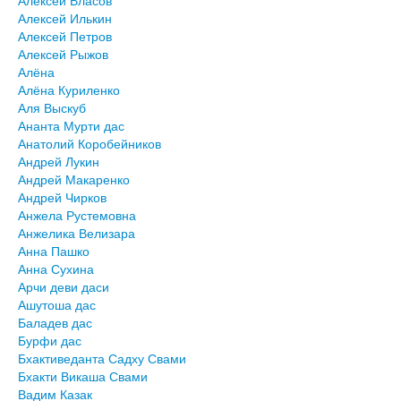
Алексей Илькин
Алексей Петров
Алексей Рыжов
Алёна
Алёна Куриленко
Аля Выскуб
Ананта Мурти дас
Анатолий Коробейников
Андрей Лукин
Андрей Макаренко
Андрей Чирков
Анжела Рустемовна
Анжелика Велизара
Анна Пашко
Анна Сухина
Арчи деви даси
Ашутоша дас
Баладев дас
Бурфи дас
Бхактиведанта Садху Свами
Бхакти Викаша Свами
Вадим Казак