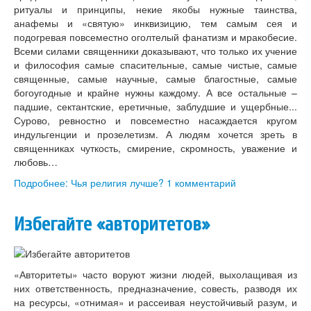
ритуалы и принципы, некие якобы нужные таинства,
анафемы и «святую» инквизицию, тем самым сея и
подогревая повсеместно оголтелый фанатизм и мракобесие.
Всеми силами священники доказывают, что только их учение
и философия самые спасительные, самые чистые, самые
священные, самые научные, самые благостные, самые
богоугодные и крайне нужны каждому. А все остальные –
падшие, сектантские, еретичные, заблудшие и ущербные...
Сурово, ревностно и повсеместно насаждается кругом
индульгенции и прозелетизм. А людям хочется зреть в
священниках чуткость, смирение, скромность, уважение и
любовь…
Подробнее: Чья религия лучше?
1 комментарий
Избегайте «авторитетов»
«Авторитеты» часто воруют жизни людей, выхолащивая из
них ответственность, предназначение, совесть, разводя их
на ресурсы, «отнимая» и рассеивая неустойчивый разум, и