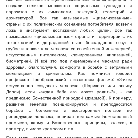
создали великое множество социальных тунеядцев и
паразитов с их символами, текстурой, геометрий и
архитектурой. Все так называемые «цивилизованные»
страны с их политическим сознанием потребителя возвели
ложь в инструмент достижения любых целей. Все так
называемые «цивилизованные» страны и территории с их
технократией и деградацией ныне беспардонно лезут в
грубое и тонкое тело человека со своей генной инженерией,
искусственным интеллектом, клонированием, чипизацией,
биометрией. И всё это под лицемерными масками ради
здоровья, благополучия, комфорта в борьбе с ветряными
мельницами и криминалом. Как помнится говорил
профессор Преображенский в известном фильме: «Зачем
искусственно создавать человека (Шарикова или овечку
Долли), если каждая баба его может родить?», - как
предписано Божественной природой (дхармой). К примеру,
развитие генетики позиционируется и преподносится
борьбой с болезнями и всесторонней пользой по
репродукции человека, попирая тем самым Божественный
промысел, карму и Божественные принципы, залезая, к
примеру, в число хромосом и т.п.
Если взять, например, на вооружение в корыстных целях