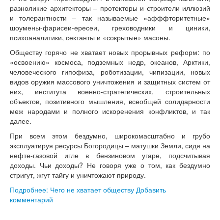
разноликие архитекторы – протекторы и строители иллюзий
и толерантности – так называемые «афффторитетные»
шоумены-фарисеи-ересеи, греховодники и циники,
психоаналитики, сектанты и «сокрытые» масоны.
Обществу горячо не хватает новых прорывных реформ: по
«освоению» космоса, подземных недр, океанов, Арктики,
человеческого гипофиза, роботизации, чипизации, новых
видов оружия массового уничтожения и защитных систем от
них, института военно-стратегических, строительных
объектов, позитивного мышления, всеобщей солидарности
меж народами и полного искоренения конфликтов, и так
далее.
При всем этом бездумно, широкомасштабно и грубо
эксплуатируя ресурсы Богородицы – матушки Земли, сидя на
нефте-газовой игле в бензиновом угаре, подсчитывая
доходы. Чьи доходы? Не говоря уже о том, как бездумно
стригут, жгут тайгу и уничтожают природу.
Подробнее: Чего не хватает обществу
Добавить
комментарий