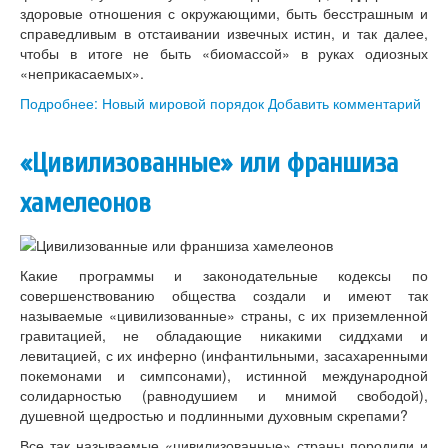
здоровые отношения с окружающими, быть бесстрашным и
справедливым в отстаивании извечных истин, и так далее,
чтобы в итоге не быть «биомассой» в руках одиозных
«неприкасаемых».
Подробнее: Новый мировой порядок
Добавить комментарий
«Цивилизованные» или франшиза
хамелеонов
Какие программы и законодательные кодексы по
совершенствованию общества создали и имеют так
называемые «цивилизованные» страны, с их приземленной
гравитацией, не обладающие никакими сиддхами и
левитацией, с их инферно (инфантильными, засахаренными
покемонами и симпсонами), истинной международной
солидарностью (равнодушием и мнимой свободой),
душевной щедростью и подлинными духовным скрепами?
Все так называемые «цивилизованные» страны породили и