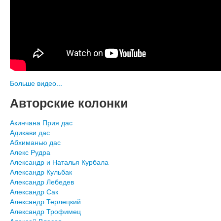
Больше видео...
Авторские колонки
Акинчана Прия дас
Адикави дас
Абхиманью дас
Алекс Рудра
Александр и Наталья Курбала
Александр Кульбак
Александр Лебедев
Александр Сак
Александр Терлецкий
Александр Трофимец
Алексей Власов