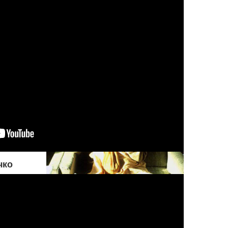
совершения греха. Но если
оно настаивает на том, чтобы
поступать греховно,
Верховный Господь
разрешает ему действовать
на свой страх и риск
чко