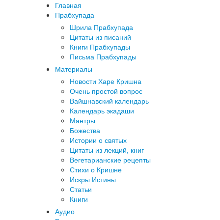
Главная
Прабхупада
Шрила Прабхупада
Цитаты из писаний
Книги Прабхупады
Письма Прабхупады
Материалы
Новости Харе Кришна
Очень простой вопрос
Вайшнавский календарь
Календарь экадаши
Мантры
Божества
Истории о святых
Цитаты из лекций, книг
Вегетарианские рецепты
Стихи о Кришне
Искры Истины
Статьи
Книги
Аудио