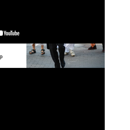
р
Понимание, принимающее безверие
за веру, а веру за безверие,
находящееся под покровом иллюзии
и тьмы, всегда устремленное в
ложном направлении, о Партха,
находится в гуне невежества.
КОММЕНТАРИЙ: Р...