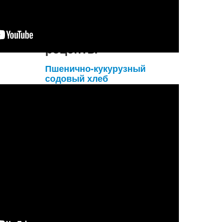
Подробнее...
Вегетарианские
рецепты
Пшенично-кукурузный
содовый хлеб
Для приготовления пшенично-
кукурузного содового хлеба нам
понадобятся:
- 1,5 cтакана пшеничной муки;
- 0,5 стакана кукурузной муки;
- 100 грамм замороженной кукурузы;