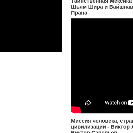
Таинственная Мексика 
Шьям Шира и Вайшнав
Прана
Миссия человека, стра
цивилизации - Виктор 
Виктор Савельев