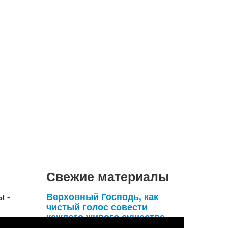
Свежие материалы
ы -
Верховный Господь, как
чистый голос совести
каждого живого существа,
умоляет его удержаться от