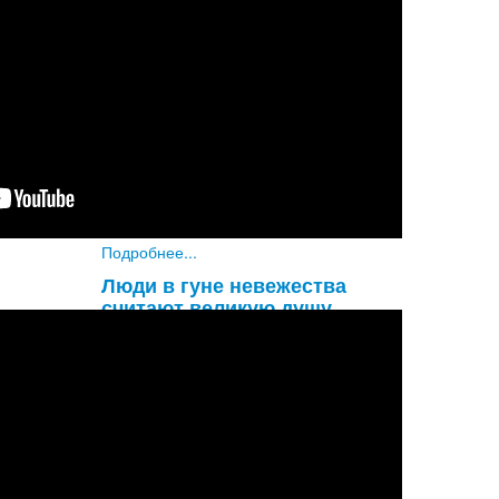
Увы! Разве не удивительно, что
глупый материалист не обращает
внимания на такую огромную
опасность, как надвигающаяся
смерть? Он знает, что смерть придет
наверняка, и все же не придает этому
значени
...
Подробнее...
Люди в гуне невежества
считают великую душу
обыкновенным человеком, а
обыкновенного человека
принимают за великую душу