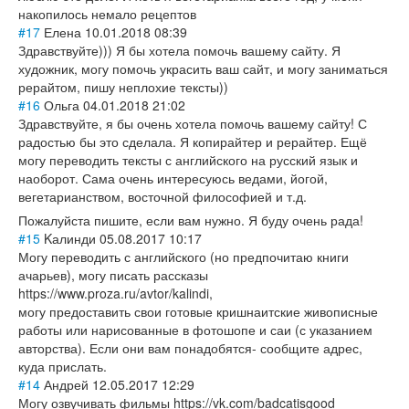
накопилось немало рецептов
#17
Елена
10.01.2018 08:39
Здравствуйте))) Я бы хотела помочь вашему сайту. Я
художник, могу помочь украсить ваш сайт, и могу заниматься
рерайтом, пишу неплохие тексты))
#16
Ольга
04.01.2018 21:02
Здравствуйте, я бы очень хотела помочь вашему сайту! С
радостью бы это сделала. Я копирайтер и рерайтер. Ещё
могу переводить тексты с английского на русский язык и
наоборот. Сама очень интересуюсь ведами, йогой,
вегетарианством
, восточной философией и т.д.
Пожалуйста пишите, если вам нужно. Я буду очень рада!
#15
Kалинди
05.08.2017 10:17
Могу переводить с английского (но предпочитаю книги
ачарьев), могу писать рассказы
https://www.proza.ru/avtor/kalindi,
могу предоставить свои готовые кришнаитские живописные
работы или нарисованные в фотошопе и саи (с указанием
авторства). Если они вам понадобятся- сообщите адрес,
куда прислать.
#14
Андрей
12.05.2017 12:29
Могу озвучивать фильмы https://vk.com/badcatisgood