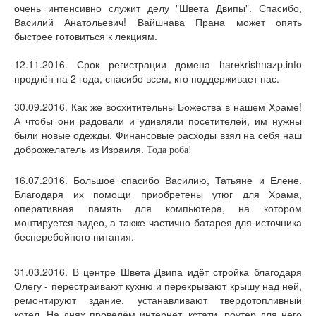
очень интенсивно служит делу "Швета Двипы". Спасибо,
Василий Анатольевич! Вайшнава Прана может опять
быстрее готовиться к лекциям.
12.11.2016. Срок регистрации домена harekrishnazp.info
продлён на 2 года, спасибо всем, кто поддерживает нас.
30.09.2016. Как же восхитительны Божества в нашем Храме!
А чтобы они радовали и удивляли посетителей, им нужны
были новые одежды. Финансовые расходы взял на себя наш
доброжелатель из Израиля.
Тода роба!
16.07.2016. Большое спасибо Василию, Татьяне и Елене.
Благодаря их помощи приобретены утюг для Храма,
оперативная память для компьютера, на котором
монтируется видео, а также частично батарея для источника
бесперебойного питания.
31.03.2016. В центре Швета Двипа идёт стройка благодаря
Олегу - перестраивают кухню и перекрывают крышу над ней,
ремонтируют здание, устанавливают твердотопливный
котел. На днях проведём интернет, кстати, роутер для него