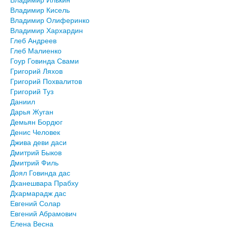
Владимир Кисель
Владимир Олиферинко
Владимир Хархардин
Глеб Андреев
Глеб Малиенко
Гоур Говинда Свами
Григорий Ляхов
Григорий Похвалитов
Григорий Туз
Даниил
Дарья Жуган
Демьян Бордюг
Денис Человек
Джива деви даси
Дмитрий Быков
Дмитрий Филь
Доял Говинда дас
Дханешвара Прабху
Дхармарадж дас
Евгений Солар
Евгений Абрамович
Елена Весна