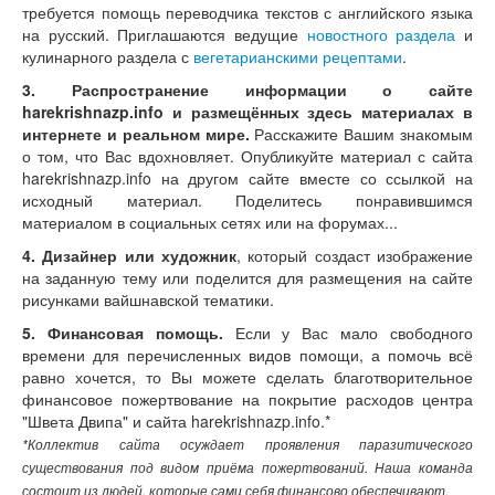
требуется помощь переводчика текстов с английского языка
на русский. Приглашаются ведущие
новостного раздела
и
кулинарного раздела с
вегетарианскими рецептами
.
3. Распространение информации о сайте
harekrishnazp.info и размещённых здесь материалах в
интернете и реальном мире.
Расскажите Вашим знакомым
о том, что Вас вдохновляет. Опубликуйте материал с сайта
harekrishnazp.info на другом сайте вместе со ссылкой на
исходный материал. Поделитесь понравившимся
материалом в социальных сетях или на форумах...
4. Дизайнер или художник
, который создаст изображение
на заданную тему или поделится для размещения на сайте
рисунками вайшнавской тематики.
5. Финансовая помощь.
Если у Вас мало свободного
времени для перечисленных видов помощи, а помочь всё
равно хочется, то Вы можете сделать благотворительное
финансовое пожертвование на покрытие расходов центра
"Швета Двипа" и сайта harekrishnazp.info.*
*Коллектив сайта осуждает проявления паразитического
существования под видом приёма пожертвований. Наша команда
состоит из людей, которые сами себя финансово обеспечивают.