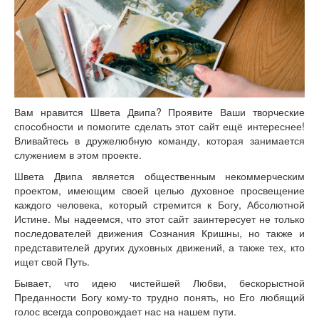
Книги
Аудио
Видео
Контакты
Наши контакты
Помощь Швета Двипе
Вам нравится Швета Двипа? Проявите Ваши творческие
способности и помогите сделать этот сайт ещё интереснее!
Вливайтесь в дружелюбную команду, которая занимается
служением в этом проекте.
Швета Двипа является общественным некоммерческим
проектом, имеющим своей целью духовное просвещение
каждого человека, который стремится к Богу, Абсолютной
Истине. Мы надеемся, что этот сайт заинтересует не только
последователей движения Сознания Кришны, но также и
представителей других духовных движений, а также тех, кто
ищет свой Путь.
Бывает, что идею чистейшей Любви, бескорыстной
Преданности Богу кому-то трудно понять, но Его любящий
голос всегда сопровождает нас на нашем пути.