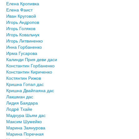
Елена Кропивка
Елена Фаист
Иван Круговой
Игорь Андропов
Игорь Голяков
Игорь Ковальчук
Игорь Литвиненко
Инна Горбаненко
Ирма Гусарова
Калинди Прия деви даси
Константин Горбаненко
Константин Кириченко
Костянтин Рижов
Кришна Гопал дас
Кришна Двайпаяна дас
Лакшман дас
Лидия Баядара
Лодрё Тхайе
Мадхура Шьям дас
Максим Шумейко
Марина Заянурова
Марина Поречная