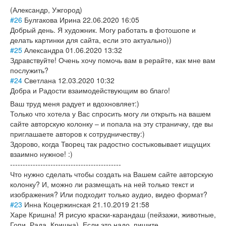
(Александр, Ужгород)
#26
Булгакова Ирина
22.06.2020 16:05
Добрый день. Я художник. Могу работать в фотошопе и
делать картинки для сайта, если это актуально))
#25
Александра
01.06.2020 13:32
Здравствуйте! Очень хочу помочь вам в рерайте, как мне вам
послужить?
#24
Светлана
12.03.2020 10:32
Добра и Радости взаимодействующ
им во благо!
Ваш труд меня радует и вдохновляет:)
Только что хотела у Вас спросить могу ли открыть на вашем
сайте авторскую колонку – и попала на эту страничку, где вы
приглашаете авторов к сотрудничеству:)
Здорово, когда Творец так радостно состыковывает ищущих
взаимно нужное! :)
--------------------------------------------
Что нужно сделать чтобы создать на Вашем сайте авторскую
колонку? И, можно ли размещать на ней только текст и
изображения? Или подходит только аудио, видео формат?
#23
Инна Коцержинская
21.10.2019 21:58
Харе Кришна! Я рисую краски-карандаш (пейзажи, животные,
Гопи, Рада, Кришна). Если это надо, пишите.