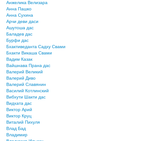
Анжелика Велизара
Анна Пашко
Анна Сухина
Арчи деви даси
Ашутоша дас
Баладев дас
Бурфи дас
Бхактиведанта Садху Свами
Бхакти Викаша Свами
Вадим Казак
Вайшнава Прана дас
Валерий Великий
Валерий Диво
Валерий Славянин
Василий Котлинский
Вибхути Шакти дас
Видхата дас
Виктор Арий
Виктор Круц
Виталий Пихуля
Влад Бад
Владимир
Владимир Илькин