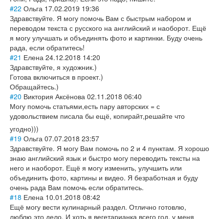
#22
Ольга
17.02.2019 19:36
Здравствуйте. Я могу помочь Вам с быстрым набором и
переводом текста с русского на английский и наоборот. Ещё
я могу улучшать и объединять фото и картинки. Буду очень
рада, если обратитесь!
#21
Елена
24.12.2018 14:20
Здравствуйте, я художник.)
Готова включиться в проект.)
Обращайтесь.)
#20
Виктория Аксёнова
02.11.2018 06:40
Могу помочь статьями,есть пару авторских = с
удовольствием писала бы ещё, копирайт,решайт
е что
угодно)))
#19
Ольга
07.07.2018 23:57
Здравствуйте. Я могу Вам помочь по 2 и 4 пунктам. Я хорошо
знаю английский язык и быстро могу переводить тексты на
него и наоборот. Ещё я могу изменить, улучшить или
объединить фото, картины и видео. Я безработная и буду
очень рада Вам помочь если обратитесь.
#18
Елена
10.01.2018 08:42
Ещё могу вести кулинарный раздел. Отлично готовлю,
люблю это дело. И хоть я вегетарианка всего год, у меня