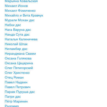
Марьяна Ковальская
Михаил Ионов
Михаил Фомиченко
Михайло и Вита Кравчук
Мурали Мохан дас
Набхи дас
Нага Варуна дас
Нанда Сута дас
Наталья Калиничева
Николай Шпак
Ниламбар дас
Ниранджана Свами
Оксана Голякова
Оксана Цацарина
Олег Пятигорский
Олег Христенко
Отец Роман
Павел Надеин
Павел Петрович
Парам Пуруша дас
Патри дас
Пётр Маринин
Радомир