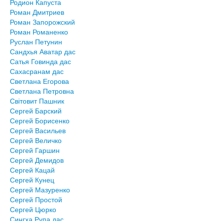
Родион Капуста
Роман Дмитриев
Роман Запорожский
Роман Романенко
Руслан Петунин
Сандхья Аватар дас
Сатья Говинда дас
Сахасранам дас
Светлана Егорова
Светлана Петровна
Світовит Пашник
Сергей Барский
Сергей Борисенко
Сергей Васильев
Сергей Величко
Сергей Гаршин
Сергей Демидов
Сергей Кацай
Сергей Кунец
Сергей Мазуренко
Сергей Простой
Сергей Цюрко
Сингха Рупа дас