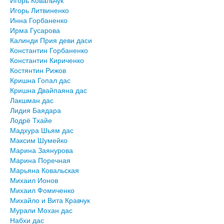
Игорь Ковальчук
Игорь Литвиненко
Инна Горбаненко
Ирма Гусарова
Калинди Прия деви даси
Константин Горбаненко
Константин Кириченко
Костянтин Рижов
Кришна Гопал дас
Кришна Двайпаяна дас
Лакшман дас
Лидия Баядара
Лодрё Тхайе
Мадхура Шьям дас
Максим Шумейко
Марина Заянурова
Марина Поречная
Марьяна Ковальская
Михаил Ионов
Михаил Фомиченко
Михайло и Вита Кравчук
Мурали Мохан дас
Набхи дас