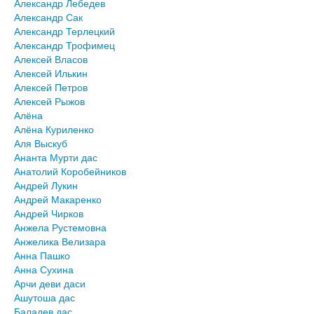
Александр Лебедев
Александр Сак
Александр Терлецкий
Александр Трофимец
Алексей Власов
Алексей Илькин
Алексей Петров
Алексей Рыжов
Алёна
Алёна Куриленко
Аля Выскуб
Ананта Мурти дас
Анатолий Коробейников
Андрей Лукин
Андрей Макаренко
Андрей Чирков
Анжела Рустемовна
Анжелика Велизара
Анна Пашко
Анна Сухина
Арчи деви даси
Ашутоша дас
Баладев дас