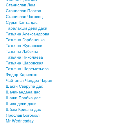
Станислав Лем
Станислав Платов
Станислав Чаговец
Сурья Канта дас
Таралакши деви даси
Татьяна Александрова
Татьяна Горбаненко
Татьяна Жупанская
Татьяна Лабзина
Татьяна Николаева
Татьяна Шаровская
Татьяна Шереметьева
Федор Харченко
Чайтанья Чандра Чаран
Шакти Сварупа дас
Шачинандана дас
Шаши Прабха дас
Шива деви даси
Шйам Кришна дас
Ярослав Богомол
Mr Wednesday