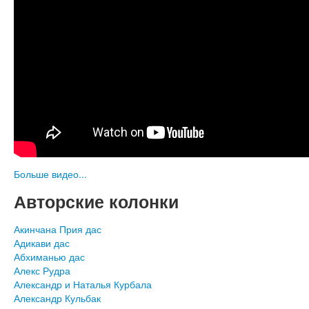
Больше видео...
Авторские колонки
Акинчана Прия дас
Адикави дас
Абхиманью дас
Алекс Рудра
Александр и Наталья Курбала
Александр Кульбак