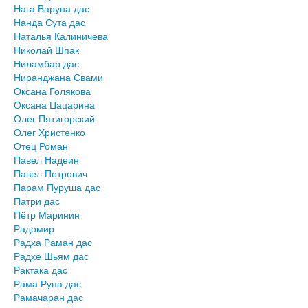
Нага Варуна дас
Нанда Сута дас
Наталья Калиничева
Николай Шпак
Ниламбар дас
Ниранджана Свами
Оксана Голякова
Оксана Цацарина
Олег Пятигорский
Олег Христенко
Отец Роман
Павел Надеин
Павел Петрович
Парам Пуруша дас
Патри дас
Пётр Маринин
Радомир
Радха Раман дас
Радхе Шьям дас
Рактака дас
Рама Рупа дас
Рамачаран дас