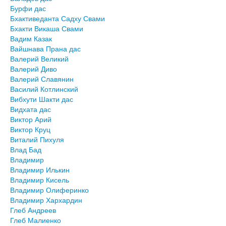
Бурфи дас
Бхактиведанта Садху Свами
Бхакти Викаша Свами
Вадим Казак
Вайшнава Прана дас
Валерий Великий
Валерий Диво
Валерий Славянин
Василий Котлинский
Вибхути Шакти дас
Видхата дас
Виктор Арий
Виктор Круц
Виталий Пихуля
Влад Бад
Владимир
Владимир Илькин
Владимир Кисель
Владимир Олиферинко
Владимир Хархардин
Глеб Андреев
Глеб Малиенко