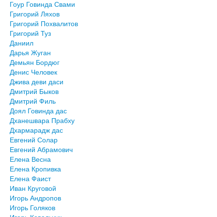
Гоур Говинда Свами
Григорий Ляхов
Григорий Похвалитов
Григорий Туз
Даниил
Дарья Жуган
Демьян Бордюг
Денис Человек
Джива деви даси
Дмитрий Быков
Дмитрий Филь
Доял Говинда дас
Дханешвара Прабху
Дхармарадж дас
Евгений Солар
Евгений Абрамович
Елена Весна
Елена Кропивка
Елена Фаист
Иван Круговой
Игорь Андропов
Игорь Голяков