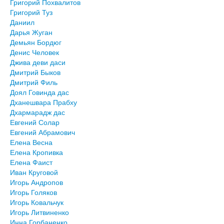
Григорий Похвалитов
Григорий Туз
Даниил
Дарья Жуган
Демьян Бордюг
Денис Человек
Джива деви даси
Дмитрий Быков
Дмитрий Филь
Доял Говинда дас
Дханешвара Прабху
Дхармарадж дас
Евгений Солар
Евгений Абрамович
Елена Весна
Елена Кропивка
Елена Фаист
Иван Круговой
Игорь Андропов
Игорь Голяков
Игорь Ковальчук
Игорь Литвиненко
Инна Горбаненко