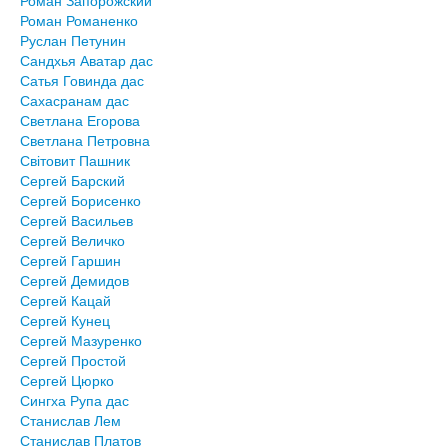
Роман Запорожский
Роман Романенко
Руслан Петунин
Сандхья Аватар дас
Сатья Говинда дас
Сахасранам дас
Светлана Егорова
Светлана Петровна
Світовит Пашник
Сергей Барский
Сергей Борисенко
Сергей Васильев
Сергей Величко
Сергей Гаршин
Сергей Демидов
Сергей Кацай
Сергей Кунец
Сергей Мазуренко
Сергей Простой
Сергей Цюрко
Сингха Рупа дас
Станислав Лем
Станислав Платов