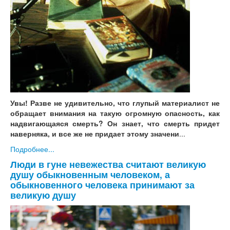
Увы! Разве не удивительно, что глупый материалист не
обращает внимания на такую огромную опасность, как
надвигающаяся смерть? Он знает, что смерть придет
наверняка, и все же не придает этому значени
...
Подробнее...
Люди в гуне невежества считают великую
душу обыкновенным человеком, а
обыкновенного человека принимают за
великую душу