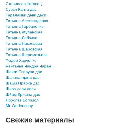
Станислав Чаговец
Сурья Канта дас
Таралакши деви даси
Татьяна Александрова
Татьяна Горбаненко
Татьяна Жупанская
Татьяна Лабзина
Татьяна Николаева
Татьяна Шаровская
Татьяна Шереметьева
Федор Харченко
Чайтанья Чандра Чаран
Шакти Сварупа дас
Шачинандана дас
Шаши Прабха дас
Шива деви даси
Шйам Кришна дас
Ярослав Богомол
Mr Wednesday
Свежие материалы