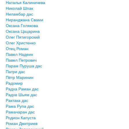
Наталья Калиничева
Николай Шпак
Ниламбар дас
Ниранджана Свами
Оксана Голякова
Оксана Цацарина
Олег Пятигорский
Олег Христенко
Отец Роман
Павел Надеин
Павел Петрович
Парам Пуруша дас
Патри дас
Пётр Маринин
Радомир
Радха Раман дас
Радхе Шьям дас
Рактака дас
Рама Рупа дас
Рамачаран дас
Родион Капуста
Роман Дмитриев