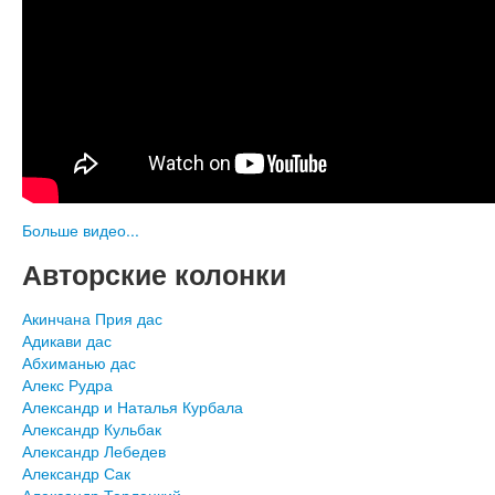
Больше видео...
Авторские колонки
Акинчана Прия дас
Адикави дас
Абхиманью дас
Алекс Рудра
Александр и Наталья Курбала
Александр Кульбак
Александр Лебедев
Александр Сак