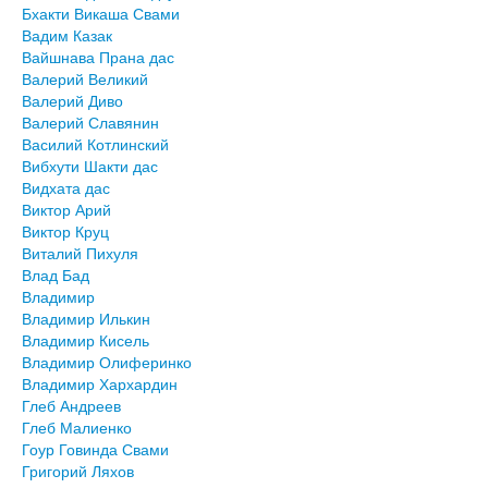
Бхакти Викаша Свами
Вадим Казак
Вайшнава Прана дас
Валерий Великий
Валерий Диво
Валерий Славянин
Василий Котлинский
Вибхути Шакти дас
Видхата дас
Виктор Арий
Виктор Круц
Виталий Пихуля
Влад Бад
Владимир
Владимир Илькин
Владимир Кисель
Владимир Олиферинко
Владимир Хархардин
Глеб Андреев
Глеб Малиенко
Гоур Говинда Свами
Григорий Ляхов