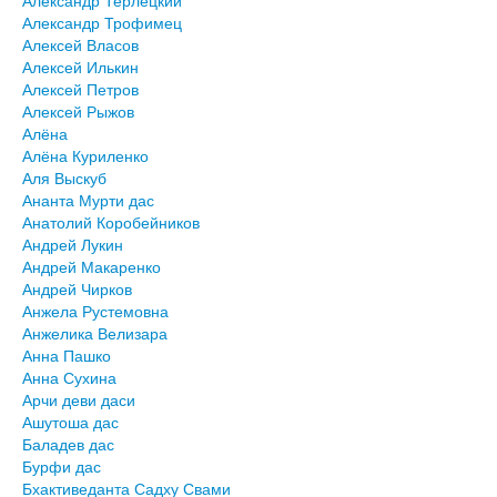
Александр Терлецкий
Александр Трофимец
Алексей Власов
Алексей Илькин
Алексей Петров
Алексей Рыжов
Алёна
Алёна Куриленко
Аля Выскуб
Ананта Мурти дас
Анатолий Коробейников
Андрей Лукин
Андрей Макаренко
Андрей Чирков
Анжела Рустемовна
Анжелика Велизара
Анна Пашко
Анна Сухина
Арчи деви даси
Ашутоша дас
Баладев дас
Бурфи дас
Бхактиведанта Садху Свами