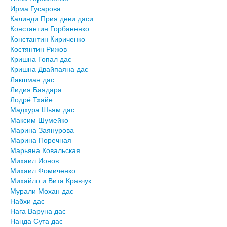
Ирма Гусарова
Калинди Прия деви даси
Константин Горбаненко
Константин Кириченко
Костянтин Рижов
Кришна Гопал дас
Кришна Двайпаяна дас
Лакшман дас
Лидия Баядара
Лодрё Тхайе
Мадхура Шьям дас
Максим Шумейко
Марина Заянурова
Марина Поречная
Марьяна Ковальская
Михаил Ионов
Михаил Фомиченко
Михайло и Вита Кравчук
Мурали Мохан дас
Набхи дас
Нага Варуна дас
Нанда Сута дас