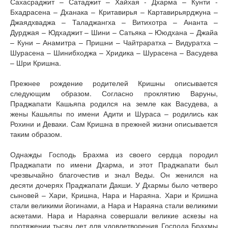
Сахасраджит – Сатаджит – Хайхая - Дхарма – Кунти -
Бхадрасена – Дханака – Критавирья – Картавирьярджуна –
Джаядхваджа – Таладжангха – Витихотра – Ананта –
Дурджая – Юдхаджит – Шини – Сатьяка – Ююдхана – Джайа
– Куни – Анамитра – Пришни – Чайтраратха – Видуратха –
Шурасена – Шинибходжа – Хридика – Шурасена – Васудева
– Шри Кришна.
Прежнее рождение родителей Кришны описывается
следующим образом. Согласно проклятию Варуны,
Праджапати Кашьяпа родился на земле как Васудева, а
жены Кашьяпы по имени Адити и Шураса – родились как
Рохини и Деваки. Сам Кришна в прежней жизни описывается
таким образом.
Однажды Господь Брахма из своего сердца породил
Праджапати по имени Дхарма, и этот Праджапати был
чрезвычайно благочестив и знал Веды. Он женился на
десяти дочерях Праджапати Дакши. У Дхармы было четверо
сыновей – Хари, Кришна, Нара и Нараяна. Хари и Кришна
стали великими йогинами, а Нара и Нараяна стали великими
аскетами. Нара и Нараяна совершали великие аскезы на
протяжении тысяч лет для удовлетворения Господа Брахмы