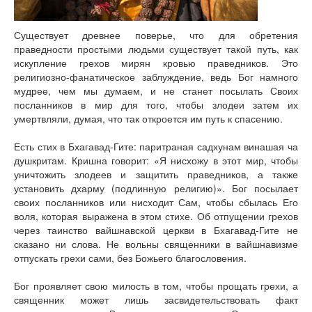
Существует древнее поверье, что для обретения
праведности простыми людьми существует такой путь, как
искупление грехов мирян кровью праведников. Это
религиозно-фанатическое заблуждение, ведь Бог намного
мудрее, чем мы думаем, и не станет посылать Своих
посланников в мир для того, чтобы злодеи затем их
умертвляли, думая, что так откроется им путь к спасению.
Есть стих в Бхагавад-Гите: паритраная садхунам винашая ча
душкритам. Кришна говорит: «Я нисхожу в этот мир, чтобы
уничтожить злодеев и защитить праведников, а также
установить дхарму (подлинную религию)». Бог посылает
своих посланников или нисходит Сам, чтобы сбылась Его
воля, которая выражена в этом стихе. Об отпущении грехов
через таинство вайшнавской церкви в Бхагавад-Гите не
сказано ни слова. Не вольны священники в вайшнавизме
отпускать грехи сами, без Божьего благословения.
Бог проявляет свою милость в том, чтобы прощать грехи, а
священник может лишь засвидетельствовать факт