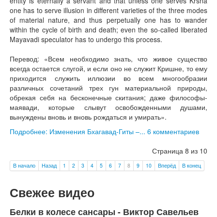
entity is eternally a servant and that unless one serves Krsna
one has to serve illusion in different varieties of the three modes
of material nature, and thus perpetually one has to wander
within the cycle of birth and death; even the so-called liberated
Mayavadi speculator has to undergo this process.
Перевод: «Всем необходимо знать, что живое существо
всегда остается слугой, и если оно не служит Кришне, то ему
приходится служить иллюзии во всем многообразии
различных сочетаний трех гун материальной природы,
обрекая себя на бесконечные скитания; даже философы-
маявади, которые слывут освобожденными душами,
вынуждены вновь и вновь рождаться и умирать».
Подробнее: Изменения Бхагавад-Гиты –...
6 комментариев
Страница 8 из 10
В начало
Назад
1
2
3
4
5
6
7
8
9
10
Вперёд
В конец
Свежее видео
Белки в колесе сансары - Виктор Савельев