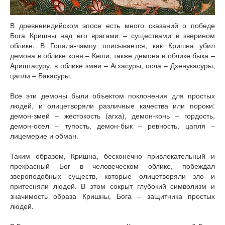
В древнеиндийском эпосе есть много сказаний о победе
Бога Кришны над его врагами – существами в зверином
облике. В Гопала-чампу описывается, как Кришна убил
демона в облике коня – Кеши, также демона в облике быка –
Ариштасуру, в облике змеи – Агхасуры, осла – Дхенукасуры,
цапли – Бакасуры.
Все эти демоны были объектом поклонения для простых
людей, и олицетворяли различные качества или пороки:
демон-змей – жестокость (агха), демон-конь – гордость,
демон-осел – тупость, демон-бык – ревность, цапля –
лицемерие и обман.
Таким образом, Кришна, бесконечно привлекательный и
прекрасный Бог в человеческом облике, побеждал
звероподобных существ, которые олицетворяли зло и
притесняли людей. В этом сокрыт глубокий символизм и
значимость образа Кришны, Бога – защитника простых
людей.