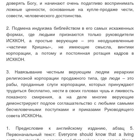
доверять Богу, и начинают очень податливо воспринимать
ложные ценности, основанные на купле-продаже чести,
совести, человеческого достоинства.
2. Подмена индуизма библейством в его самых искаженных
формах, где людьми признаются только руководители
ИСККОН, а простые верующие – это неодушевленные
«частички Кришны», не имеющие смысла, винтики
корпорации, а потому и постоянная ротация кадров в
ИСККОН.
3. Навязывание честным верующим людям иерархии
религиозной корпорации продажного типа, где люди – это
рабы, проданные слуги корпорации, которых принуждают
трудиться бесплатно, нести в своих головах чушь и лживость
показного смирения, а на деле многие верующие
демонстрируют подлое соглашательство с любыми самыми
бесчеловечными поступками и приказами Руководящего
совета ИСККОНа.
1. Предисловие к английскому изданию, абзац 5.
Первоначальный текст: Everyone should know that a living