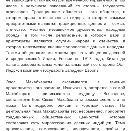
числе в результате завоеваний со стороны государств-
агрессоров. Традиционное общество – это общество, в
котором правят отечественные лидеры, в котором самыми
приоритетными являются традиционные ценности – семья,
отечество, местное независимое духовенство, народные
обряды, в том числе религиозные, в котором цари и
аристократы являются слугами народа и отечества, в
котором невозможно внешнее управление данным народом.
Такими обществами мы можем признать общества древней
и средневековой Индии, России до 1917 года, Китая до
начала завоевательных колониальных войн со стороны Ост-
Индской компании государств Западной Европы.
Эпос Махабхараты складывался в течение
продолжительного времени. Изначально, авторство в самой
Махабхарате приписывается мудрецу Вьясадеве,
составителю Вед. Сюжет Махабхараты весьма сложен, и не
может быть подробно описан в короткой статье. Но
центральная тема Махабхараты это, несомненно, приоритет
традиционных общественных ценностей, которые
составляют суть мировоззрения древних индийцев. Тема
просветления, самосознания, человечности, любви и