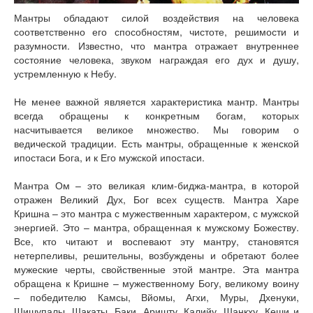
Мантры обладают силой воздействия на человека
соответственно его способностям, чистоте, решимости и
разумности. Известно, что мантра отражает внутреннее
состояние человека, звуком награждая его дух и душу,
устремленную к Небу.
Не менее важной является характеристика мантр. Мантры
всегда обращены к конкретным богам, которых
насчитывается великое множество. Мы говорим о
ведической традиции. Есть мантры, обращенные к женской
ипостаси Бога, и к Его мужской ипостаси.
Мантра Ом – это великая клим-биджа-мантра, в которой
отражен Великий Дух, Бог всех существ. Мантра Харе
Кришна – это мантра с мужественным характером, с мужской
энергией. Это – мантра, обращенная к мужскому Божеству.
Все, кто читают и воспевают эту мантру, становятся
нетерпеливы, решительны, возбуждены и обретают более
мужеские черты, свойственные этой мантре. Эта мантра
обращена к Кришне – мужественному Богу, великому воину
– победителю Камсы, Вйомы, Агхи, Муры, Дхенуки,
Шишупалы, Шакаты, Баки, Аришту, Калийу, Шанкху, Кеши и