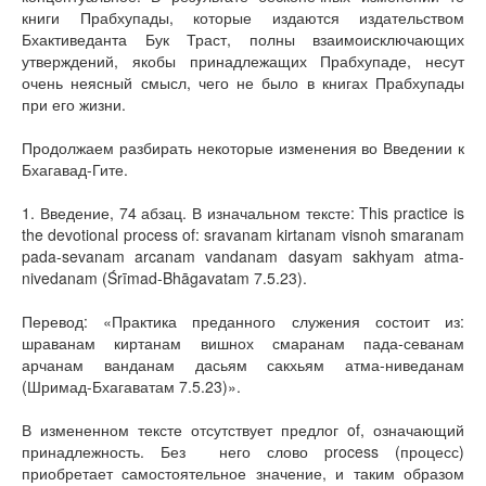
книги Прабхупады, которые издаются издательством
Бхактиведанта Бук Траст, полны взаимоисключающих
утверждений, якобы принадлежащих Прабхупаде, несут
очень неясный смысл, чего не было в книгах Прабхупады
при его жизни.
Продолжаем разбирать некоторые изменения во Введении к
Бхагавад-Гите.
1. Введение, 74 абзац. В изначальном тексте: This practice is
the devotional process of: sravanam kirtanam visnoh smaranam
pada-sevanam arcanam vandanam dasyam sakhyam atma-
nivedanam (Śrīmad-Bhāgavatam 7.5.23).
Перевод: «Практика преданного служения состоит из:
шраванам киртанам вишнох смаранам пада-севанам
арчанам ванданам дасьям сакхьям атма-ниведанам
(Шримад-Бхагаватам 7.5.23)».
В измененном тексте отсутствует предлог of, означающий
принадлежность. Без него слово process (процесс)
приобретает самостоятельное значение, и таким образом