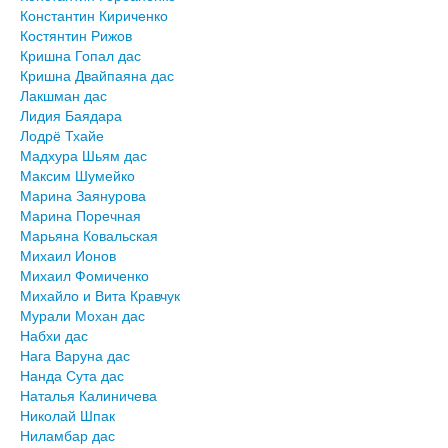
Константин Кириченко
Костянтин Рижов
Кришна Гопал дас
Кришна Двайпаяна дас
Лакшман дас
Лидия Баядара
Лодрё Тхайе
Мадхура Шьям дас
Максим Шумейко
Марина Заянурова
Марина Поречная
Марьяна Ковальская
Михаил Ионов
Михаил Фомиченко
Михайло и Вита Кравчук
Мурали Мохан дас
Набхи дас
Нага Варуна дас
Нанда Сута дас
Наталья Калиничева
Николай Шпак
Ниламбар дас