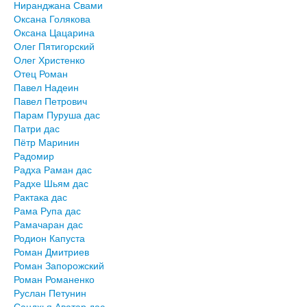
Ниранджана Свами
Оксана Голякова
Оксана Цацарина
Олег Пятигорский
Олег Христенко
Отец Роман
Павел Надеин
Павел Петрович
Парам Пуруша дас
Патри дас
Пётр Маринин
Радомир
Радха Раман дас
Радхе Шьям дас
Рактака дас
Рама Рупа дас
Рамачаран дас
Родион Капуста
Роман Дмитриев
Роман Запорожский
Роман Романенко
Руслан Петунин
Сандхья Аватар дас