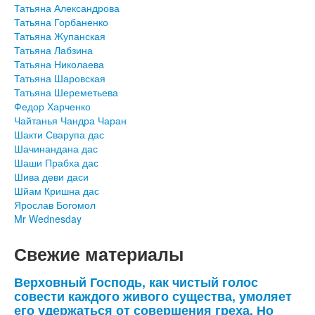
Татьяна Александрова
Татьяна Горбаненко
Татьяна Жупанская
Татьяна Лабзина
Татьяна Николаева
Татьяна Шаровская
Татьяна Шереметьева
Федор Харченко
Чайтанья Чандра Чаран
Шакти Сварупа дас
Шачинандана дас
Шаши Прабха дас
Шива деви даси
Шйам Кришна дас
Ярослав Богомол
Mr Wednesday
Свежие материалы
Верховный Господь, как чистый голос
совести каждого живого существа, умоляет
его удержаться от совершения греха. Но