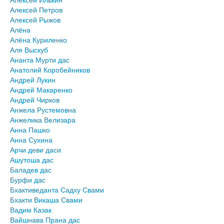
Алексей Петров
Алексей Рыжов
Алёна
Алёна Куриленко
Аля Выскуб
Ананта Мурти дас
Анатолий Коробейников
Андрей Лукин
Андрей Макаренко
Андрей Чирков
Анжела Рустемовна
Анжелика Велизара
Анна Пашко
Анна Сухина
Арчи деви даси
Ашутоша дас
Баладев дас
Бурфи дас
Бхактиведанта Садху Свами
Бхакти Викаша Свами
Вадим Казак
Вайшнава Прана дас