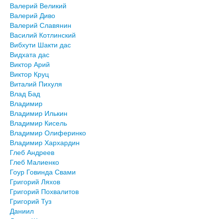
Валерий Великий
Валерий Диво
Валерий Славянин
Василий Котлинский
Вибхути Шакти дас
Видхата дас
Виктор Арий
Виктор Круц
Виталий Пихуля
Влад Бад
Владимир
Владимир Илькин
Владимир Кисель
Владимир Олиферинко
Владимир Хархардин
Глеб Андреев
Глеб Малиенко
Гоур Говинда Свами
Григорий Ляхов
Григорий Похвалитов
Григорий Туз
Даниил