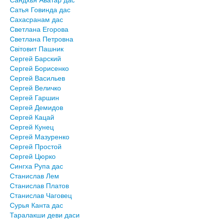
Сатья Говинда дас
Сахасранам дас
Светлана Егорова
Светлана Петровна
Світовит Пашник
Сергей Барский
Сергей Борисенко
Сергей Васильев
Сергей Величко
Сергей Гаршин
Сергей Демидов
Сергей Кацай
Сергей Кунец
Сергей Мазуренко
Сергей Простой
Сергей Цюрко
Сингха Рупа дас
Станислав Лем
Станислав Платов
Станислав Чаговец
Сурья Канта дас
Таралакши деви даси