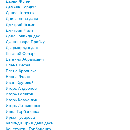
Дарья Жуган
Демьян Бордюг
Денис Человек
Джива деви даси
Дмитрий Быков
Дмитрий Филь
Доял Говинда дас
Дханешвара Прабху
Дхармарадж дас
Евгений Солар
Евгений Абрамович
Елена Весна
Елена Кропивка
Елена Фаист
Иван Круговой
Игорь Андропов
Игорь Голяков
Игорь Ковальчук
Игорь Литвиненко
Инна Горбаненко
Ирма Гусарова
Калинди Прия деви даси
Константин Горбаненко