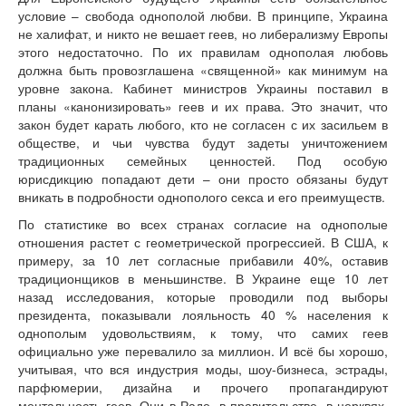
Книги
условие – свобода однополой любви. В принципе, Украина
Аудио
не халифат, и никто не вешает геев, но либерализму Европы
Видео
этого недостаточно. По их правилам однополая любовь
должна быть провозглашена «священной» как минимум на
Контакты
уровне закона. Кабинет министров Украины поставил в
Наши контакты
планы «канонизировать» геев и их права. Это значит, что
Помощь Швета Двипе
закон будет карать любого, кто не согласен с их засильем в
обществе, и чьи чувства будут задеты уничтожением
традиционных семейных ценностей. Под особую
юрисдикцию попадают дети – они просто обязаны будут
вникать в подробности однополого секса и его преимуществ.
По статистике во всех странах согласие на однополые
отношения растет с геометрической прогрессией. В США, к
примеру, за 10 лет согласные прибавили 40%, оставив
традиционщиков в меньшинстве. В Украине еще 10 лет
назад исследования, которые проводили под выборы
президента, показывали лояльность 40 % населения к
однополым удовольствиям, к тому, что самих геев
официально уже перевалило за миллион. И всё бы хорошо,
учитывая, что вся индустрия моды, шоу-бизнеса, эстрады,
парфюмерии, дизайна и прочего пропагандируют
ментальность геев. Они в Раде, в правительстве, в церквях,