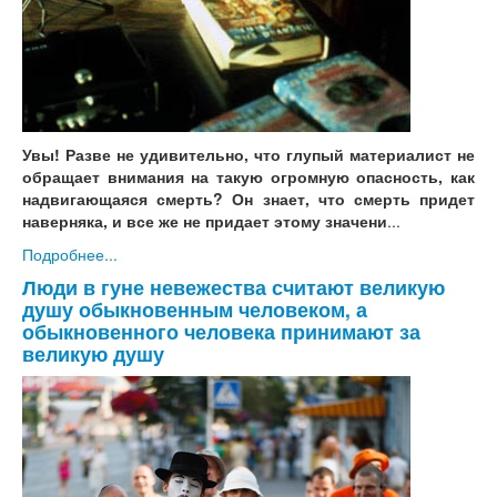
Увы! Разве не удивительно, что глупый материалист не
обращает внимания на такую огромную опасность, как
надвигающаяся смерть? Он знает, что смерть придет
наверняка, и все же не придает этому значени
...
Подробнее...
Люди в гуне невежества считают великую
душу обыкновенным человеком, а
обыкновенного человека принимают за
великую душу