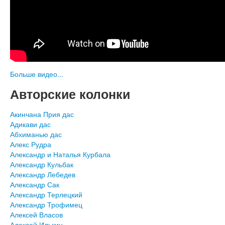
Больше видео...
Авторские колонки
Акинчана Прия дас
Адикави дас
Абхиманью дас
Алекс Рудра
Александр и Наталья Курбала
Александр Кульбак
Александр Лебедев
Александр Сак
Александр Терлецкий
Александр Трофимец
Алексей Власов
Алексей Илькин