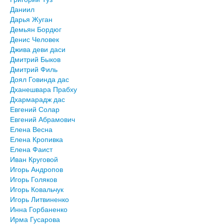
Даниил
Дарья Жуган
Демьян Бордюг
Денис Человек
Джива деви даси
Дмитрий Быков
Дмитрий Филь
Доял Говинда дас
Дханешвара Прабху
Дхармарадж дас
Евгений Солар
Евгений Абрамович
Елена Весна
Елена Кропивка
Елена Фаист
Иван Круговой
Игорь Андропов
Игорь Голяков
Игорь Ковальчук
Игорь Литвиненко
Инна Горбаненко
Ирма Гусарова