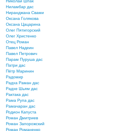
Николай Шпак
Ниламбар дас
Ниранджана Свами
Оксана Голякова
Оксана Цацарина
Олег Пятигорский
Олег Христенко
Отец Роман
Павел Надеин
Павел Петрович
Парам Пуруша дас
Патри дас
Пётр Маринин
Радомир
Радха Раман дас
Радхе Шьям дас
Рактака дас
Рама Рупа дас
Рамачаран дас
Родион Капуста
Роман Дмитриев
Роман Запорожский
Роман Романенко