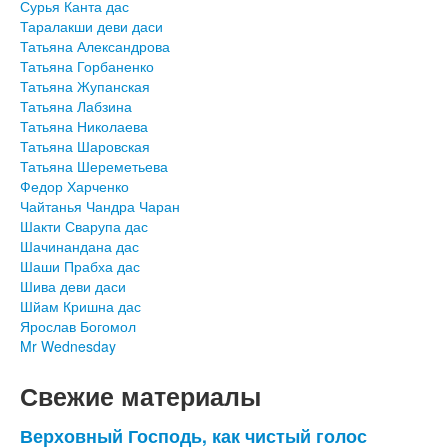
Сурья Канта дас
Таралакши деви даси
Татьяна Александрова
Татьяна Горбаненко
Татьяна Жупанская
Татьяна Лабзина
Татьяна Николаева
Татьяна Шаровская
Татьяна Шереметьева
Федор Харченко
Чайтанья Чандра Чаран
Шакти Сварупа дас
Шачинандана дас
Шаши Прабха дас
Шива деви даси
Шйам Кришна дас
Ярослав Богомол
Mr Wednesday
Свежие материалы
Верховный Господь, как чистый голос