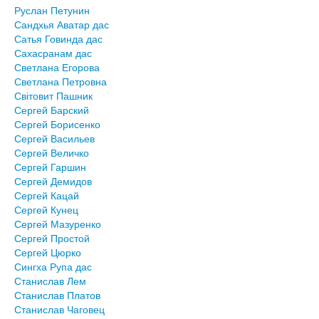
Руслан Петунин
Сандхья Аватар дас
Сатья Говинда дас
Сахасранам дас
Светлана Егорова
Светлана Петровна
Світовит Пашник
Сергей Барский
Сергей Борисенко
Сергей Васильев
Сергей Величко
Сергей Гаршин
Сергей Демидов
Сергей Кацай
Сергей Кунец
Сергей Мазуренко
Сергей Простой
Сергей Цюрко
Сингха Рупа дас
Станислав Лем
Станислав Платов
Станислав Чаговец