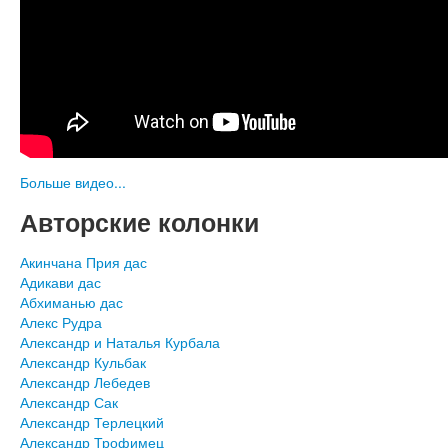
Больше видео...
Авторские колонки
Акинчана Прия дас
Адикави дас
Абхиманью дас
Алекс Рудра
Александр и Наталья Курбала
Александр Кульбак
Александр Лебедев
Александр Сак
Александр Терлецкий
Александр Трофимец