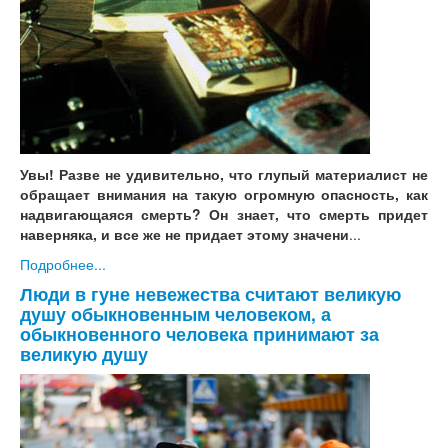
Увы! Разве не удивительно, что глупый материалист не
обращает внимания на такую огромную опасность, как
надвигающаяся смерть? Он знает, что смерть придет
наверняка, и все же не придает этому значени
...
Подробнее...
Люди в гуне невежества считают великую
душу обыкновенным человеком, а
обыкновенного человека принимают за
великую душу