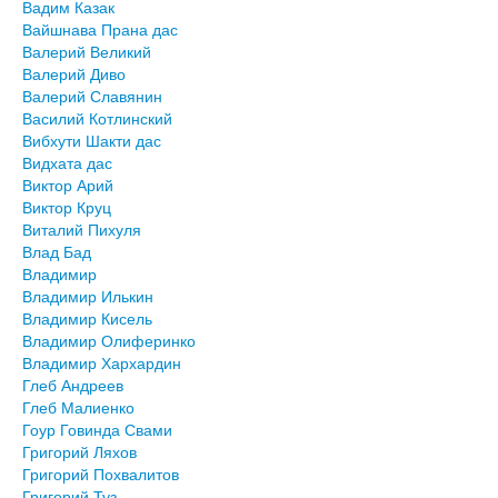
Вадим Казак
Вайшнава Прана дас
Валерий Великий
Валерий Диво
Валерий Славянин
Василий Котлинский
Вибхути Шакти дас
Видхата дас
Виктор Арий
Виктор Круц
Виталий Пихуля
Влад Бад
Владимир
Владимир Илькин
Владимир Кисель
Владимир Олиферинко
Владимир Хархардин
Глеб Андреев
Глеб Малиенко
Гоур Говинда Свами
Григорий Ляхов
Григорий Похвалитов
Григорий Туз