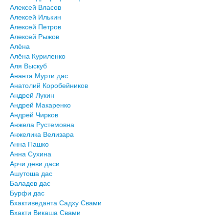
Алексей Власов
Алексей Илькин
Алексей Петров
Алексей Рыжов
Алёна
Алёна Куриленко
Аля Выскуб
Ананта Мурти дас
Анатолий Коробейников
Андрей Лукин
Андрей Макаренко
Андрей Чирков
Анжела Рустемовна
Анжелика Велизара
Анна Пашко
Анна Сухина
Арчи деви даси
Ашутоша дас
Баладев дас
Бурфи дас
Бхактиведанта Садху Свами
Бхакти Викаша Свами