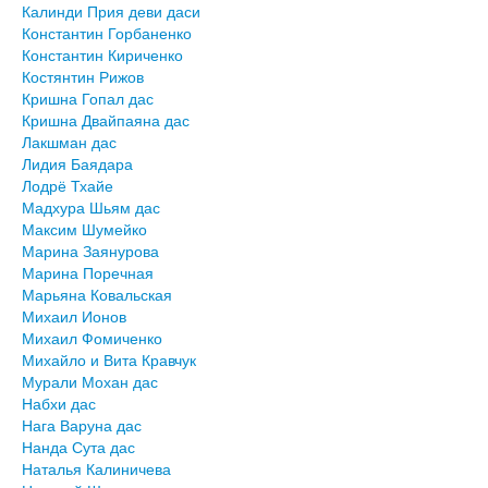
Калинди Прия деви даси
Константин Горбаненко
Константин Кириченко
Костянтин Рижов
Кришна Гопал дас
Кришна Двайпаяна дас
Лакшман дас
Лидия Баядара
Лодрё Тхайе
Мадхура Шьям дас
Максим Шумейко
Марина Заянурова
Марина Поречная
Марьяна Ковальская
Михаил Ионов
Михаил Фомиченко
Михайло и Вита Кравчук
Мурали Мохан дас
Набхи дас
Нага Варуна дас
Нанда Сута дас
Наталья Калиничева