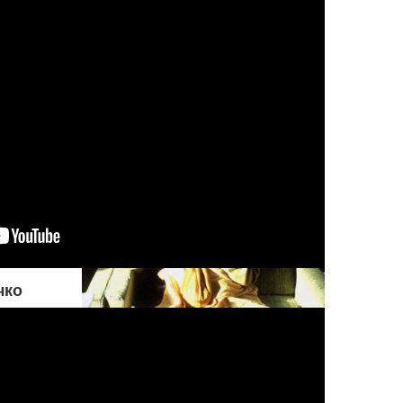
совершения греха. Но если
оно настаивает на том, чтобы
поступать греховно,
Верховный Господь
разрешает ему действовать
на свой страх и риск
чко