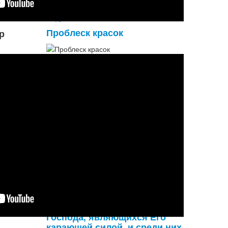
удивительные. И Радха, и Кришна
—
с б
Подробнее...
Проблеск красок
р
Сердце мое уподобленно горной
пещере
Холодно там, как в могиле и мрачно
весьма
Полость его, словно зубы большие
ощерив
Богата весьма сталактитами. Словно
басма,
Мрак этот по сторонам напирает и
давит,
Ст...
Подробнее...
Есть множество слуг
Господа, являющихся Его
карающей силой, и среди них