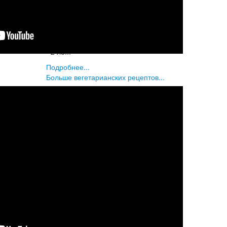
- 2 отварные картофелины;
- 1 чайная ложка горчицы;
- 100 грамм сметаны;
- 20 грамм укропа;
- 2 ло...
Подробнее...
Больше вегетарианских рецептов...
Неслучайные
материалы
Радха и Кришна пришли на
Швета Двипу!
В этот праздничный день, Гаура
Пурниму, когда на небе взошла первая
звезда, в храм Швета Двипа пришли
Божества Радхи и Кришны. И не
простые Божества, а очень