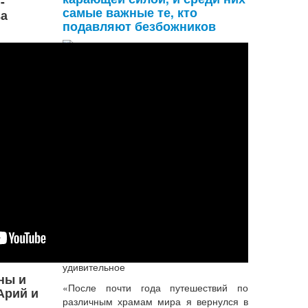
-
самые важные те, кто
а
подавляют безбожников
Я - правильное наказание в тех, кто
осуществляет наказание. В тех, кто
желает победы, Я - правильное
поведение. Среди техник достижения
духовного знания, Я - медитация. Я -
знание в тех, кто имеет з
...
Подробнее...
ЕС Индрадьюмна Свами,
Нечто удивительное
ны и
«После почти года путешествий по
Арий и
различным храмам мира я вернулся в