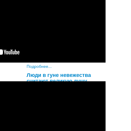
Увы! Разве не удивительно, что
глупый материалист не обращает
внимания на такую огромную
опасность, как надвигающаяся
смерть? Он знает, что смерть придет
наверняка, и все же не придает этому
значени
...
Подробнее...
Люди в гуне невежества
считают великую душу
обыкновенным человеком, а
обыкновенного человека
принимают за великую душу