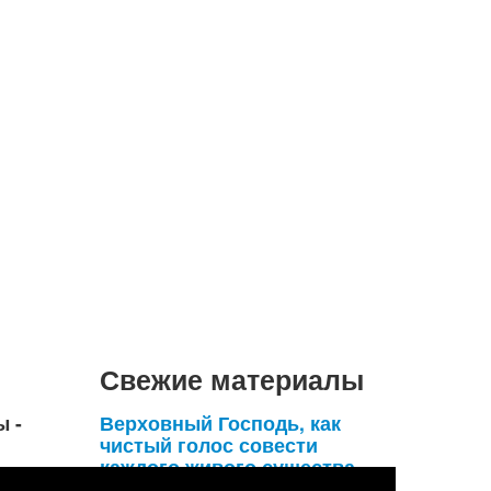
Свежие материалы
ы -
Верховный Господь, как
чистый голос совести
каждого живого существа,
умоляет его удержаться от