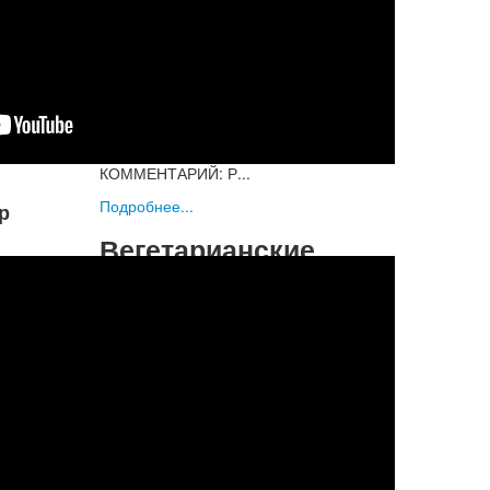
Понимание, принимающее безверие
за веру, а веру за безверие,
находящееся под покровом иллюзии
и тьмы, всегда устремленное в
ложном направлении, о Партха,
находится в гуне невежества.
КОММЕНТАРИЙ: Р...
Подробнее...
р
Вегетарианские
рецепты
Соус «Баларам»
Харе Кришна, спешу представить
простой и доступный соус за несколько
минут.
Для соуса нам понадобится