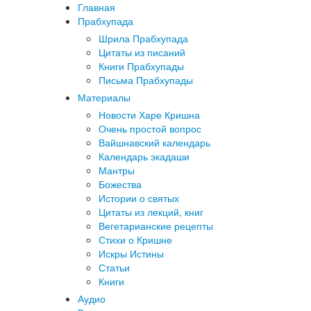
Главная
Прабхупада
Шрила Прабхупада
Цитаты из писаний
Книги Прабхупады
Письма Прабхупады
Материалы
Новости Харе Кришна
Очень простой вопрос
Вайшнавский календарь
Календарь экадаши
Мантры
Божества
Истории о святых
Цитаты из лекций, книг
Вегетарианские рецепты
Стихи о Кришне
Искры Истины
Статьи
Книги
Аудио