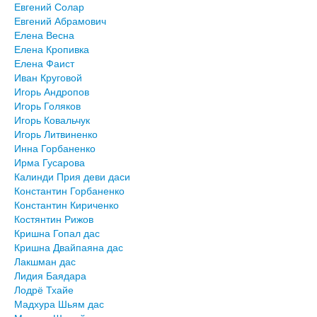
Евгений Солар
Евгений Абрамович
Елена Весна
Елена Кропивка
Елена Фаист
Иван Круговой
Игорь Андропов
Игорь Голяков
Игорь Ковальчук
Игорь Литвиненко
Инна Горбаненко
Ирма Гусарова
Калинди Прия деви даси
Константин Горбаненко
Константин Кириченко
Костянтин Рижов
Кришна Гопал дас
Кришна Двайпаяна дас
Лакшман дас
Лидия Баядара
Лодрё Тхайе
Мадхура Шьям дас