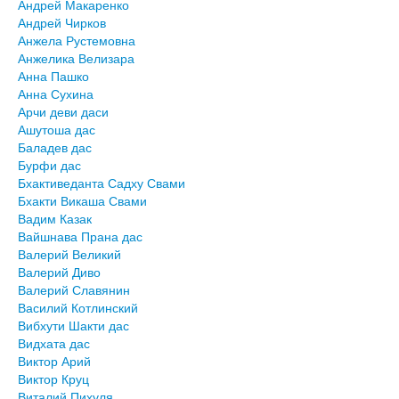
Андрей Макаренко
Андрей Чирков
Анжела Рустемовна
Анжелика Велизара
Анна Пашко
Анна Сухина
Арчи деви даси
Ашутоша дас
Баладев дас
Бурфи дас
Бхактиведанта Садху Свами
Бхакти Викаша Свами
Вадим Казак
Вайшнава Прана дас
Валерий Великий
Валерий Диво
Валерий Славянин
Василий Котлинский
Вибхути Шакти дас
Видхата дас
Виктор Арий
Виктор Круц
Виталий Пихуля