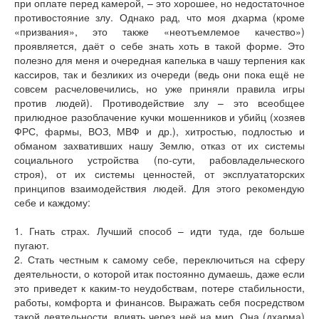
при оплате перед камерой, – это хорошее, но недостаточное
противостояние злу. Однако рад, что моя дхарма (кроме
«призвания», это также «неотъемлемое качество»)
проявляется, даёт о себе знать хоть в такой форме. Это
полезно для меня и очередная капелька в чашу терпения как
кассиров, так и безликих из очереди (ведь они пока ещё не
совсем расчеловечились, но уже приняли правила игры
против людей). Противодействие злу – это всеобщее
прилюдное разоблачение кучки мошенников и убийц (хозяев
ФРС, фармы, ВОЗ, МВФ и др.), хитростью, подлостью и
обманом захвативших нашу Землю, отказ от их системы
социального устройства (по-сути, рабовладельческого
строя), от их системы ценностей, от эксплуататорских
принципов взаимодействия людей. Для этого рекомендую
себе и каждому:
1. Гнать страх. Лучший способ – идти туда, где больше
пугают.
2. Стать честным к самому себе, переключиться на сферу
деятельности, о которой итак постоянно думаешь, даже если
это приведет к каким-то неудобствам, потере стабильности,
работы, комфорта и финансов. Выражать себя посредством
такой деятельности, влиять через неё на мир. Она (дхарма)