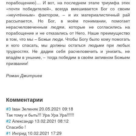
порабощению)… И вот, на последнем этапе триумфа этих
«почти победителей», всегда вмешивается Бог со своим
«неучтённым» фактором, – и их материалистичный рай
рассыпается. Но Бог, в моём понимании, помогает
нерасчеловеченным людям, которые не согласились на
порабощение и не отказались от Него. Наше преимущество
в том, что мы – Божьи люди. Чтобы Богу было кому помогать
и кого спасать, мы должны остаться людьми при любых
трудностях. Не дадим себя расчеловечить и унизить, не
впадём в уныние, – тогда победим в своём активном Божьем
призвании!
Роман Дмитриев
Комментарии
#3
Іван Зеленяк
20.05.2021 09:18
Так тому и быть!!! Ура Ура Ура!!!!!!
#2
Александр
13.02.2021 08:12
Спасибо !
#1
Ингрид
10.02.2021 17:29