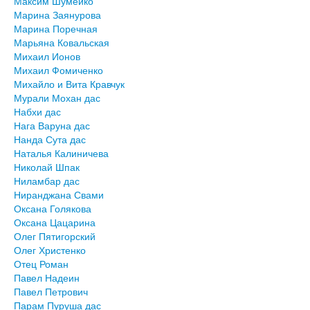
Максим Шумейко
Марина Заянурова
Марина Поречная
Марьяна Ковальская
Михаил Ионов
Михаил Фомиченко
Михайло и Вита Кравчук
Мурали Мохан дас
Набхи дас
Нага Варуна дас
Нанда Сута дас
Наталья Калиничева
Николай Шпак
Ниламбар дас
Ниранджана Свами
Оксана Голякова
Оксана Цацарина
Олег Пятигорский
Олег Христенко
Отец Роман
Павел Надеин
Павел Петрович
Парам Пуруша дас