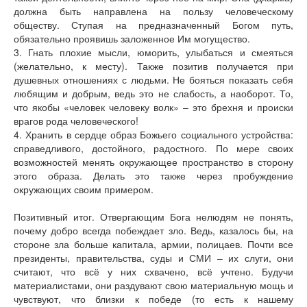
должна быть направлена на пользу человеческому
обществу. Ступая на предназначенный Богом путь,
обязательно проявишь заложенное Им могущество.
3. Гнать плохие мысли, юморить, улыбаться и смеяться
(желательно, к месту). Также позитив получается при
душевных отношениях с людьми. Не бояться показать себя
любящим и добрым, ведь это не слабость, а наоборот. То,
что якобы «человек человеку волк» – это брехня и происки
врагов рода человеческого!
4. Хранить в сердце образ Божьего социального устройства:
справедливого, достойного, радостного. По мере своих
возможностей менять окружающее пространство в сторону
этого образа. Делать это также через пробуждение
окружающих своим примером.
Позитивный итог. Отвергающим Бога нелюдям не понять,
почему добро всегда побеждает зло. Ведь, казалось бы, на
стороне зла больше капитала, армии, полицаев. Почти все
президенты, правительства, суды и СМИ – их слуги, они
считают, что всё у них схвачено, всё учтено. Будучи
материалистами, они раздувают свою материальную мощь и
чувствуют, что близки к победе (то есть к нашему