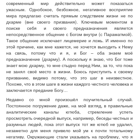
современный мир действительно может показаться
ужасным. Однобокое, безбожное, негативное восприятие
мира предлагаю считать прямым следствием жизни не по
дхарме (вне своего призвания). Ключевым моментом в
поиске себя и своего предназначения является
непосредственное общение с Богом внутри (с Параматмой).
Такое общение исключает лицемерие и ложь. И именно по
этой причине, как мне кажется, не хочется выходить к Нему
на связь, потому что и я, и Бог – оба знаем моё
предназначение (дхарму). А поскольку я знаю, что Бог тоже
знает мою дхарму, то мне стыдно перед Ним, за то, что пока
не занял своё место в жизни. Боюсь приступить к своему
призванию, видимо потому, что это шаг в неизвестное.
Похоже, что в этом шаге в жизни каждого честного человека и
заключается предание Богу…
Недавно со мной произошёл поучительный случай.
Постоянное погружение даже, на мой взгляд, в правильные
аналитические каналы ютюба, стремление успеть
просмотреть очередной выпуск, например, беседы честных и
разумных людей, пока этот выпуск тот же ютюб не удалил,
незаметно для меня привело мой ум к почти тотальному
негативу. Окружающие стали указывать на проблему, что я