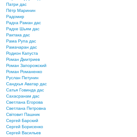
Патри дас
Пётр Маринин
Радомир
Радха Раман дас
Радхе Шьям дас
Рактака дас
Рама Рупа дас
Рамачаран дас
Родион Капуста
Роман Дмитриев
Роман Запорожский
Роман Романенко
Руслан Петунин
Сандхья Аватар дас
Сатья Говинда дас
Сахасранам дас
Светлана Егорова
Светлана Петровна
Світовит Пашник
Сергей Барский
Сергей Борисенко
Сергей Васильев