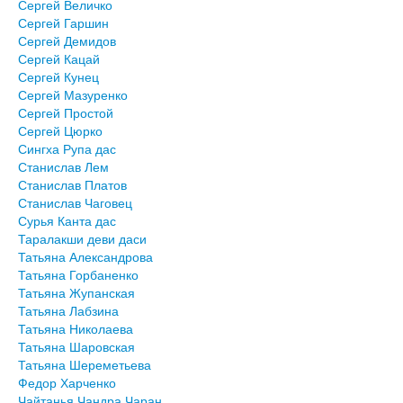
Сергей Величко
Сергей Гаршин
Сергей Демидов
Сергей Кацай
Сергей Кунец
Сергей Мазуренко
Сергей Простой
Сергей Цюрко
Сингха Рупа дас
Станислав Лем
Станислав Платов
Станислав Чаговец
Сурья Канта дас
Таралакши деви даси
Татьяна Александрова
Татьяна Горбаненко
Татьяна Жупанская
Татьяна Лабзина
Татьяна Николаева
Татьяна Шаровская
Татьяна Шереметьева
Федор Харченко
Чайтанья Чандра Чаран