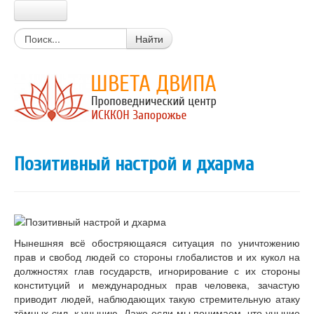
Главная
Найти
Прабхупада
Шрила Прабхупада
Цитаты из писаний
Книги Прабхупады
Письма Прабхупады
Материалы
Новости Харе Кришна
Позитивный настрой и дхарма
Очень простой вопрос
Вайшнавский календарь
Календарь экадаши
Мантры
Божества
Истории о святых
Нынешняя всё обостряющаяся ситуация по уничтожению
Цитаты из лекций, книг
прав и свобод людей со стороны глобалистов и их кукол на
Вегетарианские рецепты
должностях глав государств, игнорирование с их стороны
Стихи о Кришне
конституций и международных прав человека, зачастую
Искры Истины
приводит людей, наблюдающих такую стремительную атаку
Статьи
тёмных сил, к унынию. Даже если мы понимаем, что уныние