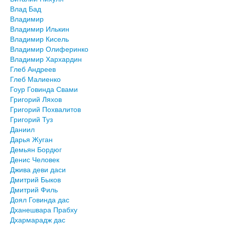
Влад Бад
Владимир
Владимир Илькин
Владимир Кисель
Владимир Олиферинко
Владимир Хархардин
Глеб Андреев
Глеб Малиенко
Гоур Говинда Свами
Григорий Ляхов
Григорий Похвалитов
Григорий Туз
Даниил
Дарья Жуган
Демьян Бордюг
Денис Человек
Джива деви даси
Дмитрий Быков
Дмитрий Филь
Доял Говинда дас
Дханешвара Прабху
Дхармарадж дас