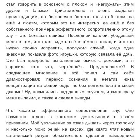
стал говорить в основном о плохом и «нагружать» этим
друзей и близких. Действительно я очень озадачен
происходящим, но бесконечно болтать только об этом, да
ещё и людям, которым это не интересно, да ещё и без
собственного примера эффективного сопротивлению этому
злу – это большая ошибка. Последней каплей, убедившей
меня в том, что стал видеть всё в тёмных тонах, и что это
нужно срочно исправить, послужил случай, когда одна
знакомая показала фото игрушки, которую связала её дочь.
Это был прекрасно исполненный бычок с рожками, а я
спросил: «это что, чертёнок?». Представляете?! В
следующее мгновение я всё понял и сам себя
диагностировал: перекос сознания в негатив из-за
концентрации на общей беде, но без деятельности в своей
дхарме! Ну, посмеялись над данным случаем, и смех сразу
меня вылечил, а также я сделал выводы.
Что касается эффективного сопротивления злу. Оно
возможно только в контексте деятельности в своём
призвании. Моё увольнение за отказ дышать через тряпочку
и несколько моих речей на кассах, где свято чтят новый
сатанинский ритуал обязательного одевания намордника