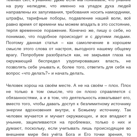
Книги
на руку нелюдям, что именно на упадок духа людей
Аудио
направлены их запугивания, требования носить намордники,
Видео
штрафы, тарифные поборы, подавление нашей воли, всё
равно время от времени мы можем впадать в это состояние,
Контакты
терпя временное поражение. Конечно же, пишу о себе, но
Наши контакты
понимаю, что подобное происходит и с другими людьми.
Помощь Швета Двипе
Поэтому данная статья – как самолечение в хорошем
смысле этого слова от настроя, выгодного нашему общему
врагу. Попробуем разобраться как, не закрывая глаза на
окружающий беспредел узурпировавших власть, не
позволять себе унывать и, более того, ответить для себя на
вопрос «что делать?» и начать делать.
Человек хорош на своём месте. А не на своём – плох. Плох
не только в том смысле, что он плохо справляется с
обязанностями, а и в том, что деятельность изматывает его,
вместо того, чтобы давать доступ к безлимитному источнику
энергии вдохновения внутри, к Божьему источнику. Так
человек мучается и мучает окружающих, и все впадают в
уныние, зацикливаются на проблемах, только о них и
думают, поскольку, если учитывать лишь происходящее во
внешнем мире без учёта Бога и Его точки зрения, то