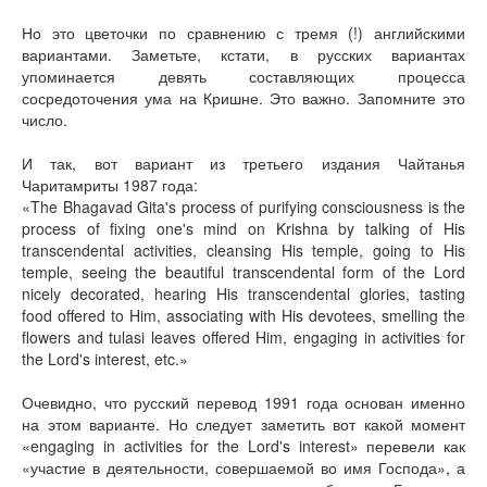
Но это цветочки по сравнению с тремя (!) английскими
вариантами. Заметьте, кстати, в русских вариантах
упоминается девять составляющих процесса
сосредоточения ума на Кришне. Это важно. Запомните это
число.
И так, вот вариант из третьего издания Чайтанья
Чаритамриты 1987 года:
«The Bhagavad Gita's process of purifying consciousness is the
process of fixing one's mind on Krishna by talking of His
transcendental activities, cleansing His temple, going to His
temple, seeing the beautiful transcendental form of the Lord
nicely decorated, hearing His transcendental glories, tasting
food offered to Him, associating with His devotees, smelling the
flowers and tulasi leaves offered Him, engaging in activities for
the Lord's interest, etc.»
Очевидно, что русский перевод 1991 года основан именно
на этом варианте. Но следует заметить вот какой момент
«engaging in activities for the Lord's interest» перевели как
«участие в деятельности, совершаемой во имя Господа», а