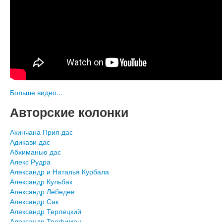
Больше видео...
Авторские колонки
Акинчана Прия дас
Адикави дас
Абхиманью дас
Алекс Рудра
Александр и Наталья Курбала
Александр Кульбак
Александр Лебедев
Александр Сак
Александр Терлецкий
Александр Трофимец