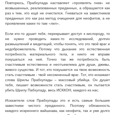
Повторюсь, Прабхупада наставляет «проявлять гнев» не
возвышенных, реализованных преданных, а обращается как
раз к тем, кто ещё не очистился. Гневаться на завистников
преданных это как раз метод очищения для неофитов, а не
проявление каких-то там «лил».
Если кто-то душит тебя, перекрывает доступ к кислороду, то
не нужно проводить каких-то исследований, долгих
размышлений и медитаций, чтобы понять, что это твой враг и
недоброжелатель. Потому что дыхание это естественная
потребность материального тела, и никто не вправе
покушаться на неё. Точно так же потребность быть
счастливым естественна и неотъемлема для души, дживы,
живого существа. И тот, кто покушается на твою возможность
стать счастливым - твой несомненный враг. Тот, кто искажает
слова Шрилы Прабхупады – массовый убийца. Он душит
тебя, лишает возможности стать счастливым, он пытается
убить Шрилу Пабхупаду, весь ИСККОН, каждого из нас.
Исказители слов Прабхупады это и есть самые большие
завистники чистого преданного. Поэтому обязанность
каждого искреннего вайшнава, как неофита, так и уже долго