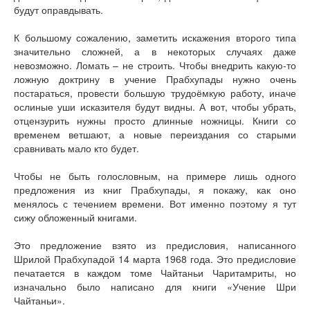
будут оправдывать.
К большому сожалению, заметить искажения второго типа
значительно сложней, а в некоторых случаях даже
невозможно. Ломать – не строить. Чтобы внедрить какую-то
ложную доктрину в учение Прабхупады нужно очень
постараться, провести большую трудоёмкую работу, иначе
ослиные уши исказителя будут видны. А вот, чтобы убрать,
отцензурить нужны просто длинные ножницы. Книги со
временем ветшают, а новые переиздания со старыми
сравнивать мало кто будет.
Чтобы не быть голословным, на примере лишь одного
предложения из книг Прабхупады, я покажу, как оно
менялось с течением времени. Вот именно поэтому я тут
сижу обложенный книгами.
Это предложение взято из предисловия, написанного
Шрилой Прабхупадой 14 марта 1968 года. Это предисловие
печатается в каждом томе Чайтаньи Чаритамриты, но
изначально было написано для книги «Учение Шри
Чайтаньи».