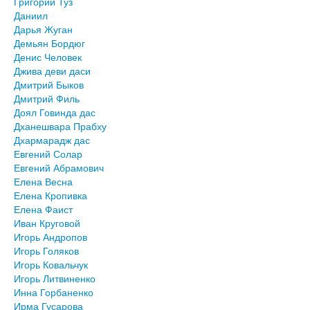
Григорий Туз
Даниил
Дарья Жуган
Демьян Бордюг
Денис Человек
Джива деви даси
Дмитрий Быков
Дмитрий Филь
Доял Говинда дас
Дханешвара Прабху
Дхармарадж дас
Евгений Солар
Евгений Абрамович
Елена Весна
Елена Кропивка
Елена Фаист
Иван Круговой
Игорь Андропов
Игорь Голяков
Игорь Ковальчук
Игорь Литвиненко
Инна Горбаненко
Ирма Гусарова