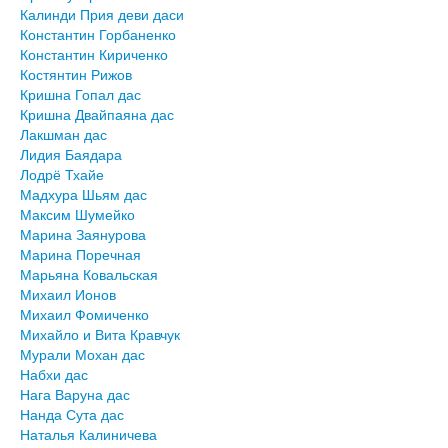
Калинди Прия деви даси
Константин Горбаненко
Константин Кириченко
Костянтин Рижов
Кришна Гопал дас
Кришна Двайпаяна дас
Лакшман дас
Лидия Баядара
Лодрё Тхайе
Мадхура Шьям дас
Максим Шумейко
Марина Заянурова
Марина Поречная
Марьяна Ковальская
Михаил Ионов
Михаил Фомиченко
Михайло и Вита Кравчук
Мурали Мохан дас
Набхи дас
Нага Варуна дас
Нанда Сута дас
Наталья Калиничева