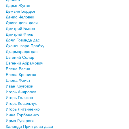
Дарья Жуган
Демьян Бордюг
Денис Человек
Джива деви даси
Дмитрий Быков
Дмитрий Филь
Доял Говинда дас
Дханешвара Прабху
Дхармарадж дас
Евгений Солар
Евгений Абрамович
Елена Весна
Елена Кропивка
Елена Фаист
Иван Круговой
Игорь Андропов
Игорь Голяков
Игорь Ковальчук
Игорь Литвиненко
Инна Горбаненко
Ирма Гусарова
Калинди Прия деви даси