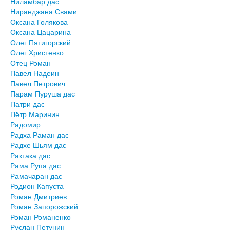
Ниламбар дас
Ниранджана Свами
Оксана Голякова
Оксана Цацарина
Олег Пятигорский
Олег Христенко
Отец Роман
Павел Надеин
Павел Петрович
Парам Пуруша дас
Патри дас
Пётр Маринин
Радомир
Радха Раман дас
Радхе Шьям дас
Рактака дас
Рама Рупа дас
Рамачаран дас
Родион Капуста
Роман Дмитриев
Роман Запорожский
Роман Романенко
Руслан Петунин