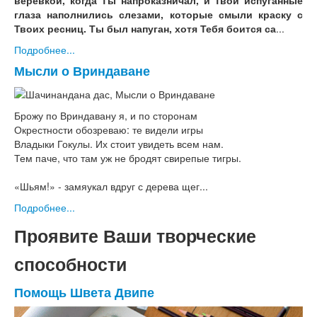
веревкой, когда Ты напроказничал, и Твои испуганные
глаза наполнились слезами, которые смыли краску с
Твоих ресниц. Ты был напуган, хотя Тебя боится са
...
Подробнее...
Мысли о Вриндаване
Брожу по Вриндавану я, и по сторонам
Окрестности обозреваю: те видели игры
Владыки Гокулы. Их стоит увидеть всем нам.
Тем паче, что там уж не бродят свирепые тигры.
«Шьям!» - замяукал вдруг с дерева щег...
Подробнее...
Проявите Ваши творческие
способности
Помощь Швета Двипе