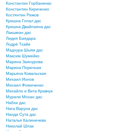
Константин Горбаненко
Константин Кириченко
Костянтин Рижов
Кришна Гопал дас
Кришна Двайпаяна дас
Лакшман дас
Лидия Баядара
Лодрё Тхайе
Мадхура Шьям дас
Максим Шумейко
Марина Заянурова
Марина Поречная
Марьяна Ковальская
Михаил Ионов
Михаил Фомиченко
Михайло и Вита Кравчук
Мурали Мохан дас
Набхи дас
Нага Варуна дас
Нанда Сута дас
Наталья Калиничева
Николай Шпак