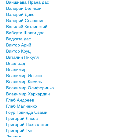
Вайшнава Прана дас
Валерий Великий
Валерий Диво
Валерий Славянин
Василий Котлинский
Вибхути Шакти дас
Видхата дас
Виктор Арий
Виктор Круц
Виталий Пихуля
Влад Бад
Владимир
Владимир Илькин
Владимир Кисель
Владимир Олиферинко
Владимир Хархардин
Глеб Андреев
Глеб Малиенко
Гоур Говинда Свами
Григорий Ляхов
Григорий Похвалитов
Григорий Туз
Даниил