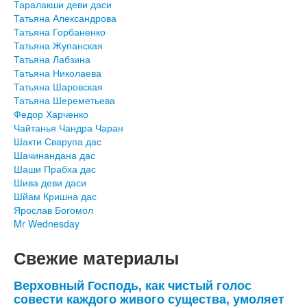
Таралакши деви даси
Татьяна Александрова
Татьяна Горбаненко
Татьяна Жупанская
Татьяна Лабзина
Татьяна Николаева
Татьяна Шаровская
Татьяна Шереметьева
Федор Харченко
Чайтанья Чандра Чаран
Шакти Сварупа дас
Шачинандана дас
Шаши Прабха дас
Шива деви даси
Шйам Кришна дас
Ярослав Богомол
Mr Wednesday
Свежие материалы
Верховный Господь, как чистый голос
совести каждого живого существа, умоляет