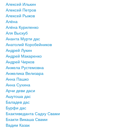
Алексей Илькин
Алексей Петров
Алексей Рыжов
Алёна
Алёна Куриленко
Аля Выскуб
Ананта Мурти дас
Анатолий Коробейников
Андрей Лукин
Андрей Макаренко
Андрей Чирков
Анжела Рустемовна
Анжелика Велизара
Анна Пашко
Анна Сухина
Арчи деви даси
Ашутоша дас
Баладев дас
Бурфи дас
Бхактиведанта Садху Свами
Бхакти Викаша Свами
Вадим Казак