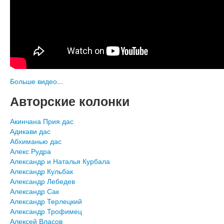
Больше видео...
Авторские колонки
Акинчана Прия дас
Адикави дас
Абхиманью дас
Алекс Рудра
Александр и Наталья Курбала
Александр Кульбак
Александр Лебедев
Александр Сак
Александр Терлецкий
Александр Трофимец
Алексей Власов