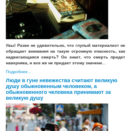
Увы! Разве не удивительно, что глупый материалист не
обращает внимания на такую огромную опасность, как
надвигающаяся смерть? Он знает, что смерть придет
наверняка, и все же не придает этому значени
...
Подробнее...
Люди в гуне невежества считают великую
душу обыкновенным человеком, а
обыкновенного человека принимают за
великую душу