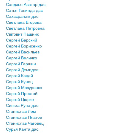
Сандхья Аватар дас
Сатья Говинда дас
Сахасранам дас
Светлана Егорова
Светлана Петровна
Світовит Пашник
Сергей Барский
Сергей Борисенко
Сергей Васильев
Сергей Величко
Сергей Гаршин
Сергей Демидов
Сергей Кацай
Сергей Кунец
Сергей Мазуренко
Сергей Простой
Сергей Цюрко
Сингха Рупа дас
Станислав Лем
Станислав Платов
Станислав Чаговец
Сурья Канта дас