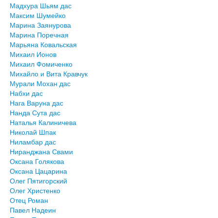
Мадхура Шьям дас
Максим Шумейко
Марина Заянурова
Марина Поречная
Марьяна Ковальская
Михаил Ионов
Михаил Фомиченко
Михайло и Вита Кравчук
Мурали Мохан дас
Набхи дас
Нага Варуна дас
Нанда Сута дас
Наталья Калиничева
Николай Шпак
Ниламбар дас
Ниранджана Свами
Оксана Голякова
Оксана Цацарина
Олег Пятигорский
Олег Христенко
Отец Роман
Павел Надеин