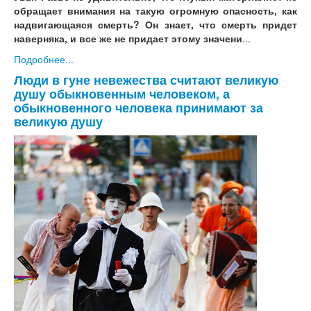
обращает внимания на такую огромную опасность, как
надвигающаяся смерть? Он знает, что смерть придет
наверняка, и все же не придает этому значени
...
Подробнее...
Люди в гуне невежества считают великую
душу обыкновенным человеком, а
обыкновенного человека принимают за
великую душу