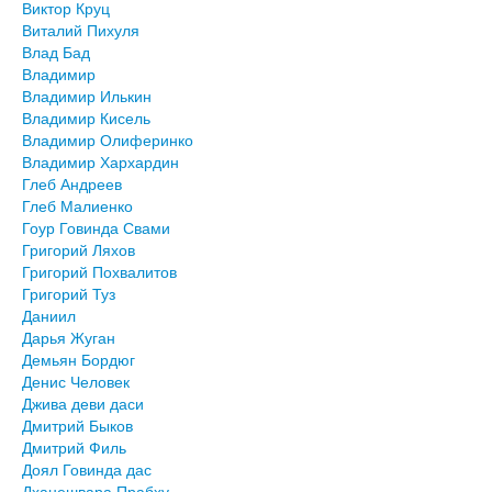
Виктор Круц
Виталий Пихуля
Влад Бад
Владимир
Владимир Илькин
Владимир Кисель
Владимир Олиферинко
Владимир Хархардин
Глеб Андреев
Глеб Малиенко
Гоур Говинда Свами
Григорий Ляхов
Григорий Похвалитов
Григорий Туз
Даниил
Дарья Жуган
Демьян Бордюг
Денис Человек
Джива деви даси
Дмитрий Быков
Дмитрий Филь
Доял Говинда дас
Дханешвара Прабху