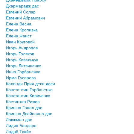
Дхармарадж дас
Евгений Солар
Евгений Абрамович
Елена Весна
Елена Кропивка
Елена Фаист
Иван Круговой
Игорь Андропов
Игорь Голяков
Игорь Ковальчук
Игорь Литвиненко
Инна Горбаненко
Ирма Гусарова
Калинди Прия деви даси
Константин Горбаненко
Константин Кириченко
Костянтин Рижов
Кришна Гопал дас
Кришна Двайпаяна дас
Лакшман дас
Лидия Баядара
Лодрё Тхайе