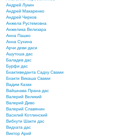
Андрей Лукин
Андрей Макаренко
Андрей Чирков
Анжела Рустемовна
Анжелика Велизара
Анна Пашко
Анна Сухина
Арчи деви даси
Ашутоша дас
Баладев дас
Бурфи дас
Бхактиведанта Садху Свами
Бхакти Викаша Свами
Вадим Казак
Вайшнава Прана дас
Валерий Великий
Валерий Диво
Валерий Славянин
Василий Котлинский
Вибхути Шакти дас
Видхата дас
Виктор Арий