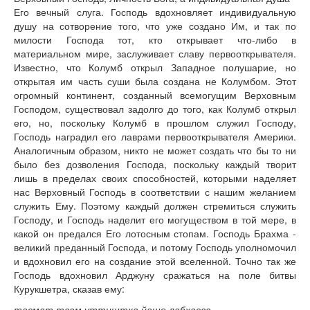
Его вечный слуга. Господь вдохновляет индивидуальную
душу на сотворение того, что уже создано Им, и так по
милости Господа тот, кто открывает что-либо в
материальном мире, заслуживает славу первооткрывателя.
Известно, что Колумб открыл Западное полушарие, но
открытая им часть суши была создана не Колумбом. Этот
огромный континент, созданный всемогущим Верховным
Господом, существовал задолго до того, как Колумб открыл
его, но, поскольку Колумб в прошлом служил Господу,
Господь наградил его лаврами первооткрывателя Америки.
Аналогичным образом, никто не может создать что бы то ни
было без дозволения Господа, поскольку каждый творит
лишь в пределах своих способностей, которыми наделяет
нас Верховный Господь в соответствии с нашим желанием
служить Ему. Поэтому каждый должен стремиться служить
Господу, и Господь наделит его могуществом в той мере, в
какой он предался Его лотосным стопам. Господь Брахма -
великий преданный Господа, и потому Господь уполномочил
и вдохновил его на создание этой вселенной. Точно так же
Господь вдохновил Арджуну сражаться на поле битвы
Курукшетра, сказав ему:
тасмат твам уттиштха йашо лабхасва