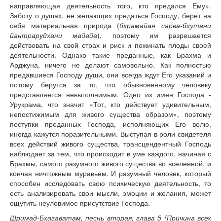
направляющая деятельность того, кто предался Ему».
Заботу о душах, не желающих предаться Господу, берет на
себя материальная природа (
бхрамайан сарва-бхутани
йантрарудхани майайа
), поэтому им разрешается
действовать на свой страх и риск и пожинать плоды своей
деятельности. Однако такие преданные, как Брахма и
Арджуна, ничего не делают самовольно. Как полностью
предавшиеся Господу души, они всегда ждут Его указаний и
потому берутся за то, что обыкновенному человеку
представляется невыполнимым. Одно из имен Господа -
Урукрама, что значит «Тот, кто действует удивительным,
непостижимым для живого существа образом», поэтому
поступки преданных Господа, исполняющих Его волю,
иногда кажутся поразительными. Выступая в роли свидетеля
всех действий живого существа, трансцендентный Господь
наблюдает за тем, что происходит в уме каждого, начиная с
Брахмы, самого разумного живого существа во вселенной, и
кончая ничтожным муравьем. И разумный человек, который
способен исследовать свою психическую деятельность, то
есть анализировать свои мысли, эмоции и желания, может
ощутить неуловимое присутствие Господа.
Шримад-Бхагаватам, песнь вторая, глава 5 (Причина всех