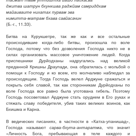
джитва шатрун бхункшва раджйам самриддхам
майаиваите нихатах пурвам эва
нимитта-матрам бхава савйасачин
(Б.-г., 11.33).
Битва на Курукшетре, так же как и все остальные
происходившие когда-либо битвы, произошла по воле
Господа, потому что без дозволения Господа никто не в
силах организовать массовое уничтожение людей. Когда
приспешники Дурйодханы надругались над великой
преданной Кришны Драупади, она обратилась с мольбой о
помощи к Господу и ко всем, кто молчаливо наблюдал за
происходящим. Тогда Господь велел Арджуне сражаться и
покрыть себя славой, так как сторонникам Дурйодханы по
воле Господа все равно была уготована гибель. Поэтому
Господь посоветовал Арджуне стать орудием в Его руках и
стяжать славу победителя, убив таких великих воинов, как
Бхишма и Карна.
В ведических писаниях, в частности в «Катха-упанишад»,
Господа называют
сарва-бхута-антаратма
, что значит
«Личность Бога, пребывающая в теле каждого и