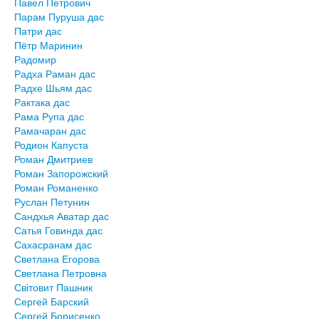
Павел Петрович
Парам Пуруша дас
Патри дас
Пётр Маринин
Радомир
Радха Раман дас
Радхе Шьям дас
Рактака дас
Рама Рупа дас
Рамачаран дас
Родион Капуста
Роман Дмитриев
Роман Запорожский
Роман Романенко
Руслан Петунин
Сандхья Аватар дас
Сатья Говинда дас
Сахасранам дас
Светлана Егорова
Светлана Петровна
Світовит Пашник
Сергей Барский
Сергей Борисенко