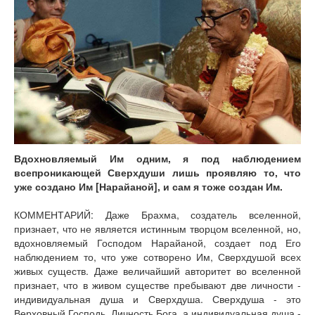
Книги
Аудио
Видео
Контакты
Наши контакты
Помощь Швета Двипе
Вдохновляемый Им одним, я под наблюдением
всепроникающей Сверхдуши лишь проявляю то, что
уже создано Им [Нарайаной], и сам я тоже создан Им.
КОММЕНТАРИЙ: Даже Брахма, создатель вселенной,
признает, что не является истинным творцом вселенной, но,
вдохновляемый Господом Нарайаной, создает под Его
наблюдением то, что уже сотворено Им, Сверхдушой всех
живых существ. Даже величайший авторитет во вселенной
признает, что в живом существе пребывают две личности -
индивидуальная душа и Сверхдуша. Сверхдуша - это
Верховный Господь, Личность Бога, а индивидуальная душа -