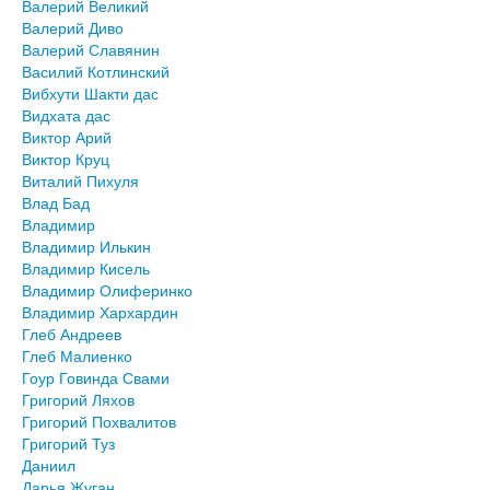
Валерий Великий
Валерий Диво
Валерий Славянин
Василий Котлинский
Вибхути Шакти дас
Видхата дас
Виктор Арий
Виктор Круц
Виталий Пихуля
Влад Бад
Владимир
Владимир Илькин
Владимир Кисель
Владимир Олиферинко
Владимир Хархардин
Глеб Андреев
Глеб Малиенко
Гоур Говинда Свами
Григорий Ляхов
Григорий Похвалитов
Григорий Туз
Даниил
Дарья Жуган