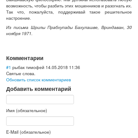
Книги
возможность, чтобы разбить этих мошенников и разогнать их.
Аудио
Так что, пожалуйста, поддерживай такое решительное
Видео
настроение.
Из письма Шрилы Прабхупады Бахулашве, Вриндаван, 30
Контакты
ноября 1971.
Наши контакты
Помощь Швета Двипе
Комментарии
#1
рыбак тимофей
14.05.2018 11:36
Cвятые слова.
Обновить список комментариев
Добавить комментарий
Имя (обязательное)
E-Mail (обязательное)