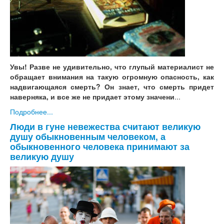
Увы! Разве не удивительно, что глупый материалист не
обращает внимания на такую огромную опасность, как
надвигающаяся смерть? Он знает, что смерть придет
наверняка, и все же не придает этому значени
...
Подробнее...
Люди в гуне невежества считают великую
душу обыкновенным человеком, а
обыкновенного человека принимают за
великую душу