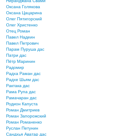
Ниранджана Свами
Оксана Голякова
Оксана Цацарина
Олег Пятигорский
Олег Христенко
Отец Роман
Павел Надеин
Павел Петрович
Парам Пуруша дас
Патри дас
Пётр Маринин
Радомир
Радха Раман дас
Радхе Шьям дас
Рактака дас
Рама Рупа дас
Рамачаран дас
Родион Капуста
Роман Дмитриев
Роман Запорожский
Роман Романенко
Руслан Петунин
Сандхья Аватар дас