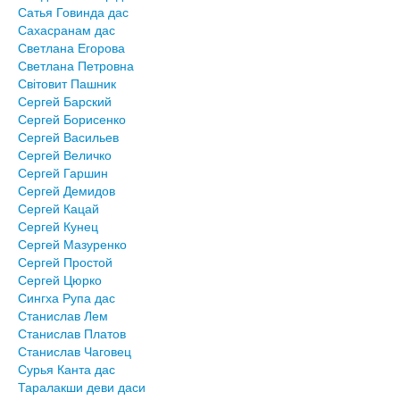
Сатья Говинда дас
Сахасранам дас
Светлана Егорова
Светлана Петровна
Світовит Пашник
Сергей Барский
Сергей Борисенко
Сергей Васильев
Сергей Величко
Сергей Гаршин
Сергей Демидов
Сергей Кацай
Сергей Кунец
Сергей Мазуренко
Сергей Простой
Сергей Цюрко
Сингха Рупа дас
Станислав Лем
Станислав Платов
Станислав Чаговец
Сурья Канта дас
Таралакши деви даси