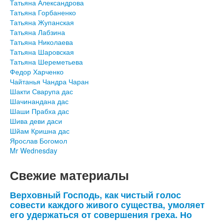
Татьяна Александрова
Татьяна Горбаненко
Татьяна Жупанская
Татьяна Лабзина
Татьяна Николаева
Татьяна Шаровская
Татьяна Шереметьева
Федор Харченко
Чайтанья Чандра Чаран
Шакти Сварупа дас
Шачинандана дас
Шаши Прабха дас
Шива деви даси
Шйам Кришна дас
Ярослав Богомол
Mr Wednesday
Свежие материалы
Верховный Господь, как чистый голос
совести каждого живого существа, умоляет
его удержаться от совершения греха. Но