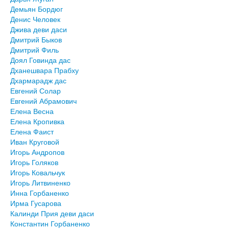
Демьян Бордюг
Денис Человек
Джива деви даси
Дмитрий Быков
Дмитрий Филь
Доял Говинда дас
Дханешвара Прабху
Дхармарадж дас
Евгений Солар
Евгений Абрамович
Елена Весна
Елена Кропивка
Елена Фаист
Иван Круговой
Игорь Андропов
Игорь Голяков
Игорь Ковальчук
Игорь Литвиненко
Инна Горбаненко
Ирма Гусарова
Калинди Прия деви даси
Константин Горбаненко