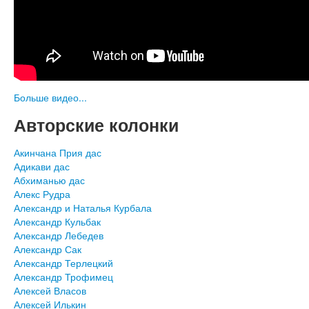
Больше видео...
Авторские колонки
Акинчана Прия дас
Адикави дас
Абхиманью дас
Алекс Рудра
Александр и Наталья Курбала
Александр Кульбак
Александр Лебедев
Александр Сак
Александр Терлецкий
Александр Трофимец
Алексей Власов
Алексей Илькин