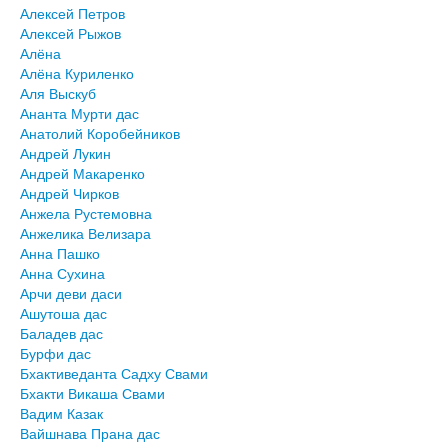
Алексей Петров
Алексей Рыжов
Алёна
Алёна Куриленко
Аля Выскуб
Ананта Мурти дас
Анатолий Коробейников
Андрей Лукин
Андрей Макаренко
Андрей Чирков
Анжела Рустемовна
Анжелика Велизара
Анна Пашко
Анна Сухина
Арчи деви даси
Ашутоша дас
Баладев дас
Бурфи дас
Бхактиведанта Садху Свами
Бхакти Викаша Свами
Вадим Казак
Вайшнава Прана дас