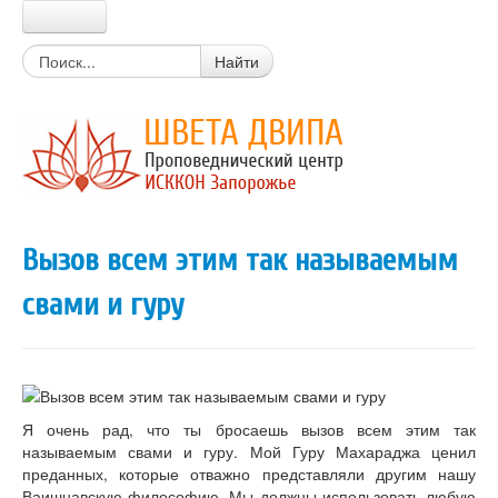
Главная
Найти
Прабхупада
Шрила Прабхупада
Цитаты из писаний
Книги Прабхупады
Письма Прабхупады
Материалы
Новости Харе Кришна
Вызов всем этим так называемым
Очень простой вопрос
Вайшнавский календарь
свами и гуру
Календарь экадаши
Мантры
Божества
Истории о святых
Цитаты из лекций, книг
Вегетарианские рецепты
Я очень рад, что ты бросаешь вызов всем этим так
Стихи о Кришне
называемым свами и гуру. Мой Гуру Махараджа ценил
Искры Истины
преданных, которые отважно представляли другим нашу
Статьи
Ваишнавскую философию. Мы должны использовать любую