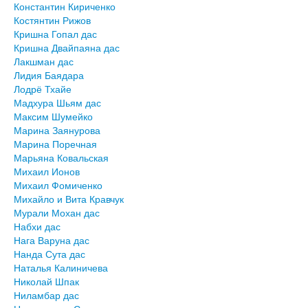
Константин Кириченко
Костянтин Рижов
Кришна Гопал дас
Кришна Двайпаяна дас
Лакшман дас
Лидия Баядара
Лодрё Тхайе
Мадхура Шьям дас
Максим Шумейко
Марина Заянурова
Марина Поречная
Марьяна Ковальская
Михаил Ионов
Михаил Фомиченко
Михайло и Вита Кравчук
Мурали Мохан дас
Набхи дас
Нага Варуна дас
Нанда Сута дас
Наталья Калиничева
Николай Шпак
Ниламбар дас