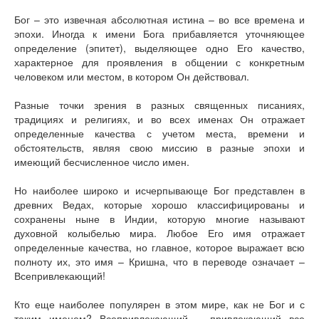
Бог – это извечная абсолютная истина – во все времена и
эпохи. Иногда к имени Бога прибавляется уточняющее
определение (эпитет), выделяющее одно Его качество,
характерное для проявления в общении с конкретным
человеком или местом, в котором Он действовал.
Разные точки зрения в разных священных писаниях,
традициях и религиях, и во всех именах Он отражает
определенные качества с учетом места, времени и
обстоятельств, являя свою миссию в разные эпохи и
имеющий бесчисленное число имен.
Но наиболее широко и исчерпывающе Бог представлен в
древних Ведах, которые хорошо классифицированы и
сохранены ныне в Индии, которую многие называют
духовной колыбелью мира. Любое Его имя отражает
определенные качества, но главное, которое выражает всю
полноту их, это имя – Кришна, что в переводе означает –
Всепривлекающий!
Кто еще наиболее популярен в этом мире, как не Бог и с
таким именем? Всепривлекающий – привлекающий все