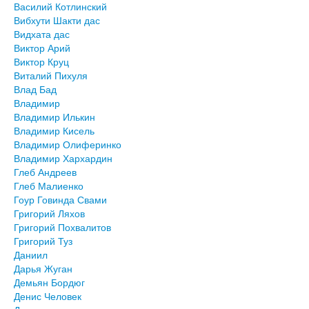
Василий Котлинский
Вибхути Шакти дас
Видхата дас
Виктор Арий
Виктор Круц
Виталий Пихуля
Влад Бад
Владимир
Владимир Илькин
Владимир Кисель
Владимир Олиферинко
Владимир Хархардин
Глеб Андреев
Глеб Малиенко
Гоур Говинда Свами
Григорий Ляхов
Григорий Похвалитов
Григорий Туз
Даниил
Дарья Жуган
Демьян Бордюг
Денис Человек