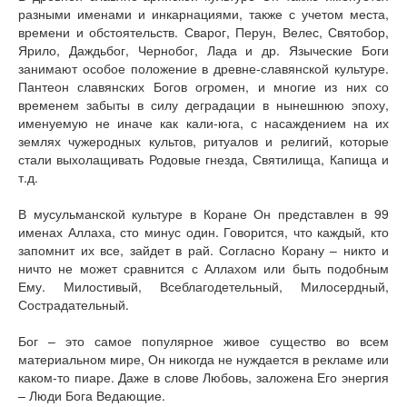
разными именами и инкарнациями, также с учетом места,
времени и обстоятельств. Сварог, Перун, Велес, Святобор,
Ярило, Даждьбог, Чернобог, Лада и др. Языческие Боги
занимают особое положение в древне-славянской культуре.
Пантеон славянских Богов огромен, и многие из них со
временем забыты в силу деградации в нынешнюю эпоху,
именуемую не иначе как кали-юга, с насаждением на их
землях чужеродных культов, ритуалов и религий, которые
стали выхолащивать Родовые гнезда, Святилища, Капища и
т.д.
В мусульманской культуре в Коране Он представлен в 99
именах Аллаха, сто минус один. Говорится, что каждый, кто
запомнит их все, зайдет в рай. Согласно Корану – никто и
ничто не может сравнится с Аллахом или быть подобным
Ему. Милостивый, Всеблагодетельный, Милосердный,
Сострадательный.
Бог – это самое популярное живое существо во всем
материальном мире, Он никогда не нуждается в рекламе или
каком-то пиаре. Даже в слове Любовь, заложена Его энергия
– Люди Бога Ведающие.