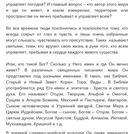
управляет погодой? И главный вопрос – кто автор этого мира
и где он живет, в каком измерении, территории или
пространстве он вечно пребывает и управляет всем?
Во все времена люди поклонялись и поклоняются тому, кто
всегда сокрыт от глаз и чувств, и лишь очень избранные
могут слышать, чувствовать его присутствие. Таких называют
святыми, теми, кто вручил свою жизнь в руки того, кто всем
управляет, пребывая в сердце каждого живого существа.
Итак, кто такой Бог? Сколько у Него имен и где Он вечно
живет? В различных священных писаниях мира Он
представлен под разными именами. В таких, как Библия,
Старый и Новый Завет, Коран, Тора, Веды… В Библии
употребляется ряд Его имен и эпитетов - Христа и святого
духа. Его называют Отцом, Творцом, Альфой и Омегой,
Сущим и Агнцом Божиим, Мессией и Пастырем, Аватаром,
Сыном человеческим и Утренней звездой, Светом Мира и
Царем Иудейским, Богом – сыном, Богом – Отцом, Богом –
святым духом, Иисусом Христом, Буддой, Аллахом, Иеговой,
Муххамадом, Кришной и т.д.
В древней славяно-арийской культуре Он также именуется