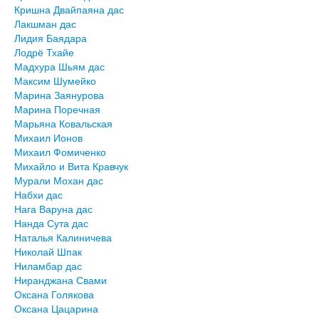
Кришна Двайпаяна дас
Лакшман дас
Лидия Баядара
Лодрё Тхайе
Мадхура Шьям дас
Максим Шумейко
Марина Заянурова
Марина Поречная
Марьяна Ковальская
Михаил Ионов
Михаил Фомиченко
Михайло и Вита Кравчук
Мурали Мохан дас
Набхи дас
Нага Варуна дас
Нанда Сута дас
Наталья Калиничева
Николай Шпак
Ниламбар дас
Ниранджана Свами
Оксана Голякова
Оксана Цацарина