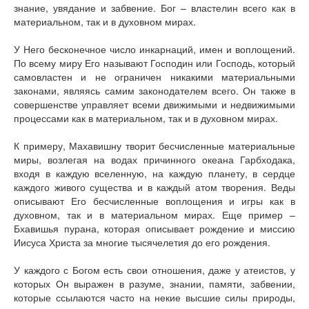
знание, увядание и забвение. Бог – властелин всего как в
материальном, так и в духовном мирах.
У Него бесконечное число инкарнаций, имен и воплощений.
По всему миру Его называют Господин или Господь, который
самовластен и не ограничен никакими материальными
законами, являясь самим законодателем всего. Он также в
совершенстве управляет всеми движимыми и недвижимыми
процессами как в материальном, так и в духовном мирах.
К примеру, Махавишну творит бесчисленные материальные
миры, возлегая на водах причинного океана Гарбходака,
входя в каждую вселенную, на каждую планету, в сердце
каждого живого существа и в каждый атом творения. Веды
описывают Его бесчисленные воплощения и игры как в
духовном, так и в материальном мирах. Еще пример –
Бхавишья пурана, которая описывает рождение и миссию
Иисуса Христа за многие тысячелетия до его рождения.
У каждого с Богом есть свои отношения, даже у атеистов, у
которых Он выражен в разуме, знании, памяти, забвении,
которые ссылаются часто на некие высшие силы природы,