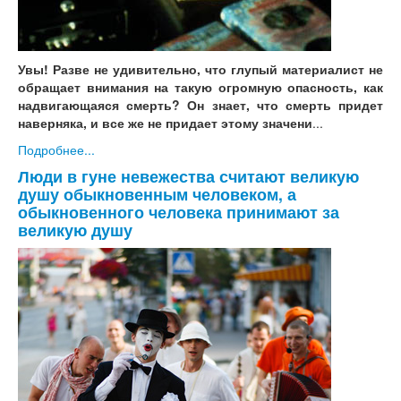
Увы! Разве не удивительно, что глупый материалист не
обращает внимания на такую огромную опасность, как
надвигающаяся смерть? Он знает, что смерть придет
наверняка, и все же не придает этому значени
...
Подробнее...
Люди в гуне невежества считают великую
душу обыкновенным человеком, а
обыкновенного человека принимают за
великую душу