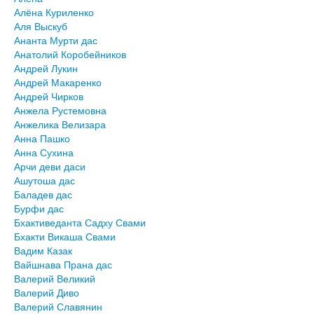
Алёна Куриленко
Аля Выскуб
Ананта Мурти дас
Анатолий Коробейников
Андрей Лукин
Андрей Макаренко
Андрей Чирков
Анжела Рустемовна
Анжелика Велизара
Анна Пашко
Анна Сухина
Арчи деви даси
Ашутоша дас
Баладев дас
Бурфи дас
Бхактиведанта Садху Свами
Бхакти Викаша Свами
Вадим Казак
Вайшнава Прана дас
Валерий Великий
Валерий Диво
Валерий Славянин