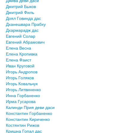
Джива деви даси
Дмитрий Быков
Дмитрий Филь
Доял Говинда дас
Дханешвара Прабху
Дхармарадж дас
Евгений Солар
Евгений Абрамович
Елена Весна
Елена Кропивка
Елена Фаист
Иван Круговой
Игорь Андропов
Игорь Голяков
Игорь Ковальчук
Игорь Литвиненко
Инна Горбаненко
Ирма Гусарова
Калинди Прия деви даси
Константин Горбаненко
Константин Кириченко
Костянтин Рижов
Кришна Гопал дас