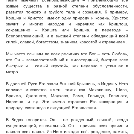
живые существа в разной степени обусловленности,
развития тонкого и грубого тела и сознания. К примеру,
Кришна и Христос, имеют одну природу и корень. Христос
звучит у многих народов и наречиях как Криштош,
сокращенно – Кришта или Кришна, в переводе –
Всепривлекающий, и в высшей степени обладающий всей
силой, славой, богатством, знанием, красотой и отречением.
Мы часто слышим во всех религиях что Бог – есть Любовь,
что Он – всемилостивейший и милосердный, быстрее всех
быстрых и… самый «крутой», как недавно я услышал в
метро.
В древней Руси Его звали Вышний Крышень, в Индии у Него
великое множество имен, таких как Махавишну, Шива,
Брахма, Джаганатх, Мадхава, Рама, Говинда, Гопинатх,
Нараяна, и т.д. Эти имена отражают Его инкарнации и
природу, связанную с ситуацией Его явления.
В Ведах говорится: Он – не рожденный, вечный, всегда
существующий, изначальный. Он – причина всех причин и
начало всех начал. Из Него исходит всё: рождение, память,