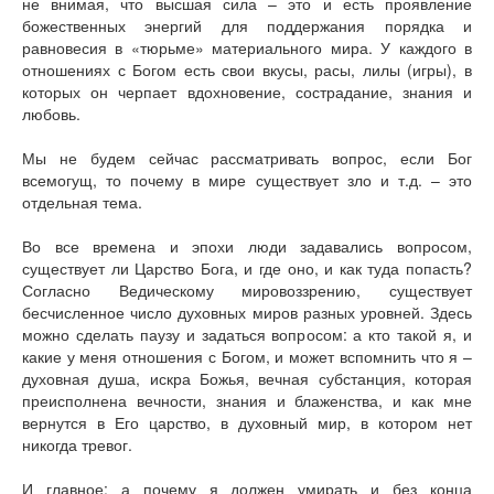
не внимая, что высшая сила – это и есть проявление
божественных энергий для поддержания порядка и
равновесия в «тюрьме» материального мира. У каждого в
отношениях с Богом есть свои вкусы, расы, лилы (игры), в
которых он черпает вдохновение, сострадание, знания и
любовь.
Мы не будем сейчас рассматривать вопрос, если Бог
всемогущ, то почему в мире существует зло и т.д. – это
отдельная тема.
Во все времена и эпохи люди задавались вопросом,
существует ли Царство Бога, и где оно, и как туда попасть?
Согласно Ведическому мировоззрению, существует
бесчисленное число духовных миров разных уровней. Здесь
можно сделать паузу и задаться вопросом: а кто такой я, и
какие у меня отношения с Богом, и может вспомнить что я –
духовная душа, искра Божья, вечная субстанция, которая
преисполнена вечности, знания и блаженства, и как мне
вернутся в Его царство, в духовный мир, в котором нет
никогда тревог.
И главное: а почему я должен умирать и без конца