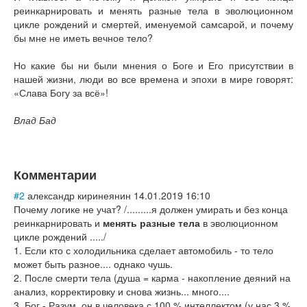
реинкарнировать и менять разные тела в эволюционном
цикле рождений и смертей, именуемой самсарой, и почему
бы мне не иметь вечное тело?
Но какие бы ни были мнения о Боге и Его присутствии в
нашей жизни, люди во все времена и эпохи в мире говорят:
«Слава Богу за всё»!
Влад Бад
Комментарии
#2
александр киринеянин
14.01.2019 16:10
Почему логике не учат? /.........я должен умирать и без конца
реинкарнировать и
менять разные тела
в эволюционном
цикле рождений ...../
1. Если кто с холодильника сделает автомобиль - то тело
может быть разное.... однако чушь.
2. После смерти тела (душа = карма - накопление деяний на
анализ, корректировку и снова жизнь... много....
3. Бог - Разум, он в человека с 100 % интеллектом (у нас 3 %