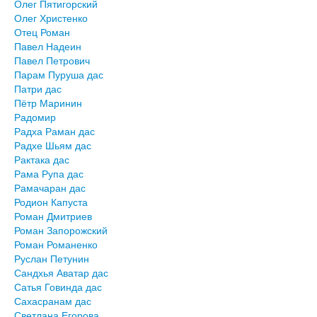
Олег Пятигорский
Олег Христенко
Отец Роман
Павел Надеин
Павел Петрович
Парам Пуруша дас
Патри дас
Пётр Маринин
Радомир
Радха Раман дас
Радхе Шьям дас
Рактака дас
Рама Рупа дас
Рамачаран дас
Родион Капуста
Роман Дмитриев
Роман Запорожский
Роман Романенко
Руслан Петунин
Сандхья Аватар дас
Сатья Говинда дас
Сахасранам дас
Светлана Егорова