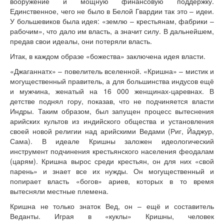
вооружение и мощную финансовую поддержку.
Единственное, чего не было в Белой Гвардии так это – идеи.
У большевиков была идея: «землю – крестьянам, фабрики –
рабочим», что дало им власть, а значит силу. В дальнейшем,
предав свои идеалы, они потеряли власть.
Итак, в каждом образе «божества» заключена идея власти.
«Джаганнатх» – повелитель вселенной. «Кришна» – мистик и
могущественный правитель, а для большинства индусов ещё
и мужчина, женатый на 16 000 женщинах-царевнах. В
детстве поднял гору, показав, что не подчиняется власти
Индры. Таким образом, был запущен процесс вытеснения
арийских культов из индийского общества и установления
своей новой религии над арийскими Ведами (Риг, Йаджур,
Сама). В идеале Кришны заложен идеологический
инструмент подчинения крестьянского населения феодалам
(царям). Кришна вырос среди крестьян, он для них «свой
парень» и знает все их нужды. Он могущественный и
попирает власть «богов» ариев, которых в то время
вытесняли местные племена.
Кришна не только знаток Вед, он – ещё и составитель
Веданты. Играя в «куклы» Кришны, человек