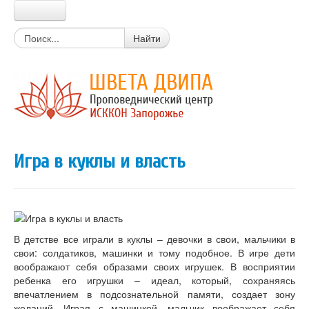
Главная
Найти
Прабхупада
Шрила Прабхупада
Цитаты из писаний
Книги Прабхупады
Письма Прабхупады
Материалы
Новости Харе Кришна
Игра в куклы и власть
Очень простой вопрос
Вайшнавский календарь
Календарь экадаши
Мантры
Божества
Истории о святых
В детстве все играли в куклы – девочки в свои, мальчики в
Цитаты из лекций, книг
свои: солдатиков, машинки и тому подобное. В игре дети
Вегетарианские рецепты
воображают себя образами своих игрушек. В восприятии
Стихи о Кришне
ребенка его игрушки – идеал, который, сохраняясь
Искры Истины
впечатлением в подсознательной памяти, создает зону
Статьи
желаний. Играя с машинкой, мальчик воображает себя