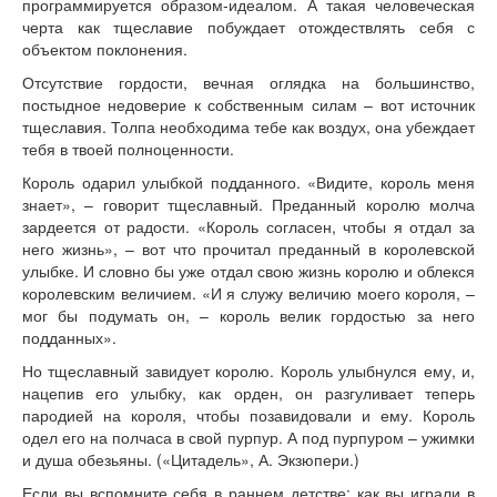
программируется образом-идеалом. А такая человеческая
черта как тщеславие побуждает отождествлять себя с
объектом поклонения.
Отсутствие гордости, вечная оглядка на большинство,
постыдное недоверие к собственным силам – вот источник
тщеславия. Толпа необходима тебе как воздух, она убеждает
тебя в твоей полноценности.
Король одарил улыбкой подданного. «Видите, король меня
знает», – говорит тщеславный. Преданный королю молча
зардеется от радости. «Король согласен, чтобы я отдал за
него жизнь», – вот что прочитал преданный в королевской
улыбке. И словно бы уже отдал свою жизнь королю и облекся
королевским величием. «И я служу величию моего короля, –
мог бы подумать он, – король велик гордостью за него
подданных».
Но тщеславный завидует королю. Король улыбнулся ему, и,
нацепив его улыбку, как орден, он разгуливает теперь
пародией на короля, чтобы позавидовали и ему. Король
одел его на полчаса в свой пурпур. А под пурпуром – ужимки
и душа обезьяны. («Цитадель», А. Экзюпери.)
Если вы вспомните себя в раннем детстве: как вы играли в