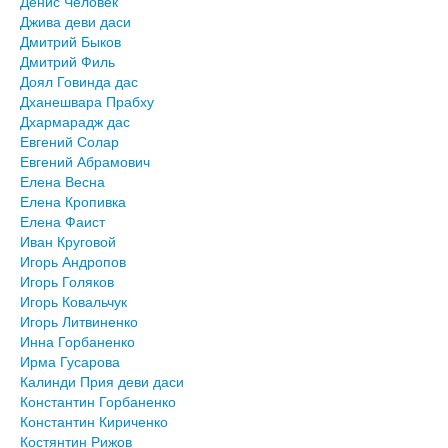
Денис Человек
Джива деви даси
Дмитрий Быков
Дмитрий Филь
Доял Говинда дас
Дханешвара Прабху
Дхармарадж дас
Евгений Солар
Евгений Абрамович
Елена Весна
Елена Кропивка
Елена Фаист
Иван Круговой
Игорь Андропов
Игорь Голяков
Игорь Ковальчук
Игорь Литвиненко
Инна Горбаненко
Ирма Гусарова
Калинди Прия деви даси
Константин Горбаненко
Константин Кириченко
Костянтин Рижов