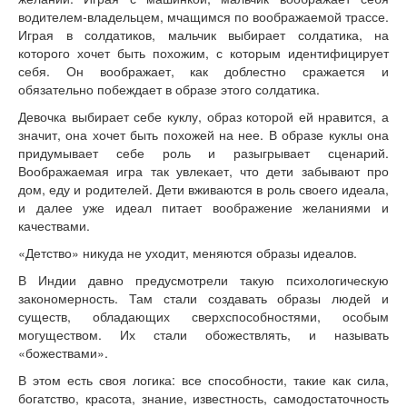
Книги
водителем-владельцем, мчащимся по воображаемой трассе.
Аудио
Играя в солдатиков, мальчик выбирает солдатика, на
Видео
которого хочет быть похожим, с которым идентифицирует
себя. Он воображает, как доблестно сражается и
Контакты
обязательно побеждает в образе этого солдатика.
Наши контакты
Девочка выбирает себе куклу, образ которой ей нравится, а
Помощь Швета Двипе
значит, она хочет быть похожей на нее. В образе куклы она
придумывает себе роль и разыгрывает сценарий.
Воображаемая игра так увлекает, что дети забывают про
дом, еду и родителей. Дети вживаются в роль своего идеала,
и далее уже идеал питает воображение желаниями и
качествами.
«Детство» никуда не уходит, меняются образы идеалов.
В Индии давно предусмотрели такую психологическую
закономерность. Там стали создавать образы людей и
существ, обладающих сверхспособностями, особым
могуществом. Их стали обожествлять, и называть
«божествами».
В этом есть своя логика: все способности, такие как сила,
богатство, красота, знание, известность, самодостаточность