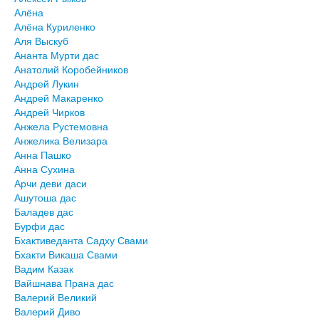
Алёна
Алёна Куриленко
Аля Выскуб
Ананта Мурти дас
Анатолий Коробейников
Андрей Лукин
Андрей Макаренко
Андрей Чирков
Анжела Рустемовна
Анжелика Велизара
Анна Пашко
Анна Сухина
Арчи деви даси
Ашутоша дас
Баладев дас
Бурфи дас
Бхактиведанта Садху Свами
Бхакти Викаша Свами
Вадим Казак
Вайшнава Прана дас
Валерий Великий
Валерий Диво