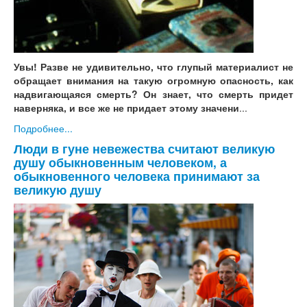
Увы! Разве не удивительно, что глупый материалист не
обращает внимания на такую огромную опасность, как
надвигающаяся смерть? Он знает, что смерть придет
наверняка, и все же не придает этому значени
...
Подробнее...
Люди в гуне невежества считают великую
душу обыкновенным человеком, а
обыкновенного человека принимают за
великую душу