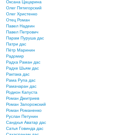
Оксана Цацарина
Олег Пятигорский
Олег Христенко
Отец Роман
Павел Надеин
Павел Петрович
Парам Пуруша дас
Патри дас
Пётр Маринин
Радомир
Радха Раман дас
Радхе Шьям дас
Рактака дас
Рама Рупа дас
Рамачаран дас
Родион Капуста
Роман Дмитриев
Роман Запорожский
Роман Романенко
Руслан Петунин
Сандхья Аватар дас
Сатья Говинда дас
Сахасранам дас