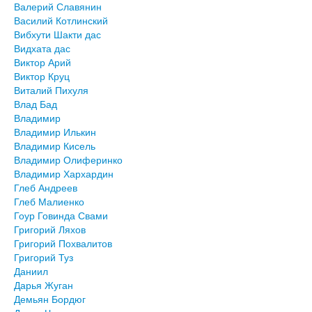
Валерий Славянин
Василий Котлинский
Вибхути Шакти дас
Видхата дас
Виктор Арий
Виктор Круц
Виталий Пихуля
Влад Бад
Владимир
Владимир Илькин
Владимир Кисель
Владимир Олиферинко
Владимир Хархардин
Глеб Андреев
Глеб Малиенко
Гоур Говинда Свами
Григорий Ляхов
Григорий Похвалитов
Григорий Туз
Даниил
Дарья Жуган
Демьян Бордюг