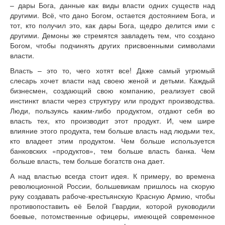
– дары Бога, данные как виды власти одних существ над
другими. Всё, что дано Богом, остается достоянием Бога, и
тот, кто получил это, как дары Бога, щедро делится ими с
другими. Демоны же стремятся завладеть тем, что создано
Богом, чтобы подчинять других присвоенными символами
власти.
Власть – это то, чего хотят все! Даже самый угрюмый
слесарь хочет власти над своею женой и детьми. Каждый
бизнесмен, создающий свою компанию, реализует свой
инстинкт власти через структуру или продукт производства.
Люди, пользуясь каким-либо продуктом, отдают себя во
власть тех, кто производит этот продукт. И, чем шире
влияние этого продукта, тем больше власть над людьми тех,
кто владеет этим продуктом. Чем больше используется
банковских «продуктов», тем больше власть банка. Чем
больше власть, тем больше богатств она дает.
А над властью всегда стоит идея. К примеру, во времена
революционной России, большевикам пришлось на скорую
руку создавать рабоче-крестьянскую Красную Армию, чтобы
противопоставить её Белой Гвардии, которой руководили
боевые, потомственные офицеры, имеющей современное