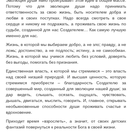
Эволюция души явно проигрывает этой идее в общей массе.
Потому что для эволюции души надо принимать
ответственность за свою жизнь, быть носителем добра и
любви в своих поступках. Надо всегда смотреть в свое
сердце и никому не подражать, а проживать свою жизнь по
судьбе, созданной для нас Создателем… Как самую лучшую
именно для нас.
Жизнь, в которой мы выбираем добро, а не зло; правду, а не
ложь; достоинство, а не подлость; истину, а не самообман.
Жизнь, в которой мы учимся любить без условий, доверять
без выгоды, помогать без признания.
Единственная власть, к которой мы стремимся – это власть
над своей низшей природой. И высшая ценность, которую
стремимся приобрести – благодарность Создателю за
совершенный мир, созданный для эволюции нашей души; за
дар видеть, слышать, осязать, ощущать, чувствовать,
дышать, двигаться, мыслить, говорить. И, главное, открывать
необыкновенные способности души проживать счастье и
вдохновение.
Приходит время «взрослеть», а значит, от своих детских
фантазий повернуться к реальности Бога в своей жизни.