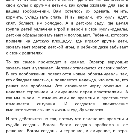
свои куклы с другими детьми, как куклы оживали для вас в
вашем воображении. Вам хотелось их одевать, лечить,
кормить, укладывать спать. И вы верили, что куклы едят,
спят, болеют, им холодно. А в детском саду, где целая
группа детей увлечена игрой и верой в свои куклы-идеалы,
детские образы захватывают и поглощают. Ребенка, которого
привели на детскую площадку, где играют другие дети,
захватывает эгрегор детской игры, и ребенок даже забывает
о своих родителях.
То же самое происходит в храмах. Эгрегор верующих
захватывает и увлекает. Человек отвлекается от своих забот.
В его воображении появляются новые образы-идеалы тех,
кто обладает властью, и появляется надежда, что есть те, кто
решат все проблемы. Это отодвигает черту отчаянья, и
наделяет терпением и смирением перед властителями. А
как мы знаем, с изменениями во времени и пространстве
изменяется ситуация. И создается впечатление
вмешательства свыше в жизнь и судьбу человека.
И это действительно так, потому что изменения времени и
судьба созданы Богом. Богом создана проблема и ее
решение. Богом созданы и терпение, и смирение, и вера.