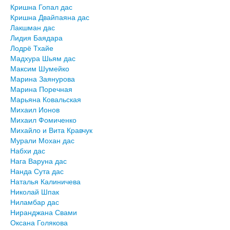
Кришна Гопал дас
Кришна Двайпаяна дас
Лакшман дас
Лидия Баядара
Лодрё Тхайе
Мадхура Шьям дас
Максим Шумейко
Марина Заянурова
Марина Поречная
Марьяна Ковальская
Михаил Ионов
Михаил Фомиченко
Михайло и Вита Кравчук
Мурали Мохан дас
Набхи дас
Нага Варуна дас
Нанда Сута дас
Наталья Калиничева
Николай Шпак
Ниламбар дас
Ниранджана Свами
Оксана Голякова