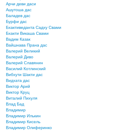
Арчи деви даси
Ашутоша дас
Баладев дас
Бурфи дас
Бхактиведанта Садху Свами
Бхакти Викаша Свами
Вадим Казак
Вайшнава Прана дас
Валерий Великий
Валерий Диво
Валерий Славянин
Василий Котлинский
Вибхути Шакти дас
Видхата дас
Виктор Арий
Виктор Круц
Виталий Пихуля
Влад Бад
Владимир
Владимир Илькин
Владимир Кисель
Владимир Олиферинко