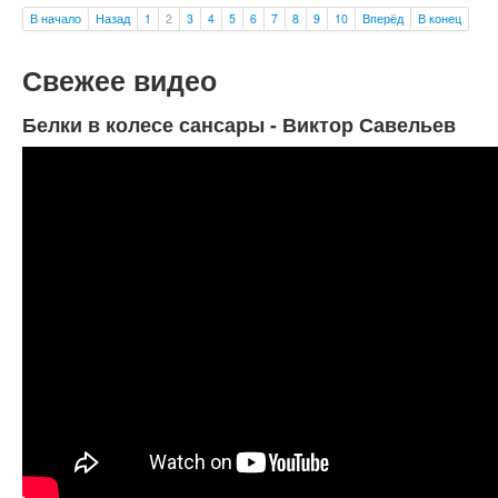
В начало
Назад
1
2
3
4
5
6
7
8
9
10
Вперёд
В конец
Свежее видео
Белки в колесе сансары - Виктор Савельев