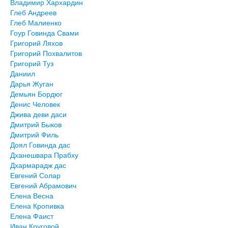
Владимир Хархардин
Глеб Андреев
Глеб Малиенко
Гоур Говинда Свами
Григорий Ляхов
Григорий Похвалитов
Григорий Туз
Даниил
Дарья Жуган
Демьян Бордюг
Денис Человек
Джива деви даси
Дмитрий Быков
Дмитрий Филь
Доял Говинда дас
Дханешвара Прабху
Дхармарадж дас
Евгений Солар
Евгений Абрамович
Елена Весна
Елена Кропивка
Елена Фаист
Иван Круговой