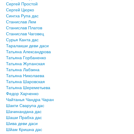
Сергей Простой
Сергей Цюрко
Сингха Рупа дас
Станислав Лем
Станислав Платов
Станислав Чаговец
Сурья Канта дас
Таралакши деви даси
Татьяна Александрова
Татьяна Горбаненко
Татьяна Жупанская
Татьяна Лабзина
Татьяна Николаева
Татьяна Шаровская
Татьяна Шереметьева
Федор Харченко
Чайтанья Чандра Чаран
Шакти Сварупа дас
Шачинандана дас
Шаши Прабха дас
Шива деви даси
Шйам Кришна дас