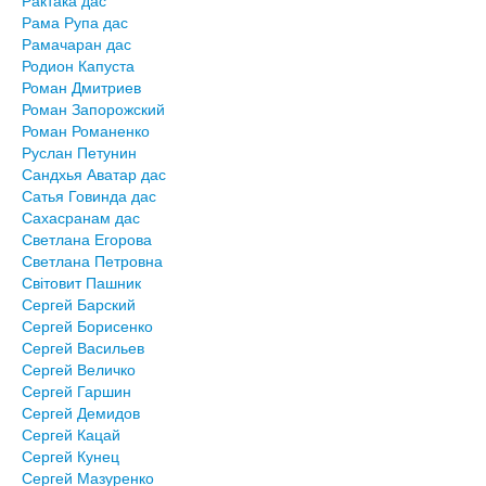
Рактака дас
Рама Рупа дас
Рамачаран дас
Родион Капуста
Роман Дмитриев
Роман Запорожский
Роман Романенко
Руслан Петунин
Сандхья Аватар дас
Сатья Говинда дас
Сахасранам дас
Светлана Егорова
Светлана Петровна
Світовит Пашник
Сергей Барский
Сергей Борисенко
Сергей Васильев
Сергей Величко
Сергей Гаршин
Сергей Демидов
Сергей Кацай
Сергей Кунец
Сергей Мазуренко