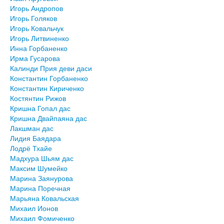
Игорь Андропов
Игорь Голяков
Игорь Ковальчук
Игорь Литвиненко
Инна Горбаненко
Ирма Гусарова
Калинди Прия деви даси
Константин Горбаненко
Константин Кириченко
Костянтин Рижов
Кришна Гопал дас
Кришна Двайпаяна дас
Лакшман дас
Лидия Баядара
Лодрё Тхайе
Мадхура Шьям дас
Максим Шумейко
Марина Заянурова
Марина Поречная
Марьяна Ковальская
Михаил Ионов
Михаил Фомиченко