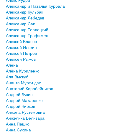
Алекс Рудра
Александр и Наталья Курбала
Александр Кульбак
Александр Лебедев
Александр Сак
Александр Терлецкий
Александр Трофимец
Алексей Власов
Алексей Илькин
Алексей Петров
Алексей Рыжов
Алёна
Алёна Куриленко
Аля Выскуб
Ананта Мурти дас
Анатолий Коробейников
Андрей Лукин
Андрей Макаренко
Андрей Чирков
Анжела Рустемовна
Анжелика Велизара
Анна Пашко
Анна Сухина