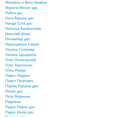
Михайло и Вита Кравчук
Мурали Мохан дас
Набхи дас
Нага Варуна дас
Нанда Сута дас
Наталья Калиничева
Николай Шпак
Ниламбар дас
Ниранджана Свами
Оксана Голякова
Оксана Цацарина
Олег Пятигорский
Олег Христенко
Отец Роман
Павел Надеин
Павел Петрович
Парам Пуруша дас
Патри дас
Пётр Маринин
Радомир
Радха Раман дас
Радхе Шьям дас