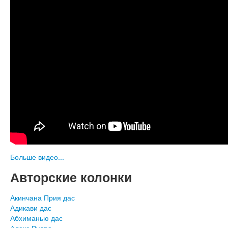
Больше видео...
Авторские колонки
Акинчана Прия дас
Адикави дас
Абхиманью дас