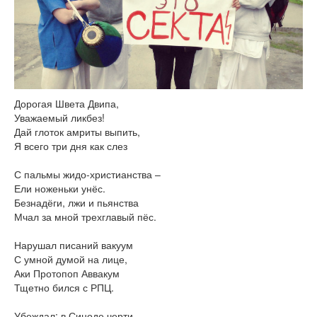
Книги
Аудио
Видео
Контакты
Наши контакты
Помощь Швета Двипе
Дорогая Швета Двипа,
Уважаемый ликбез!
Дай глоток амриты выпить,
Я всего три дня как слез
С пальмы жидо-христианства –
Ели ноженьки унёс.
Безнадёги, лжи и пьянства
Мчал за мной трехглавый пёс.
Нарушал писаний вакуум
С умной думой на лице,
Аки Протопоп Аввакум
Тщетно бился с РПЦ.
Убеждал: в Синоде черти,