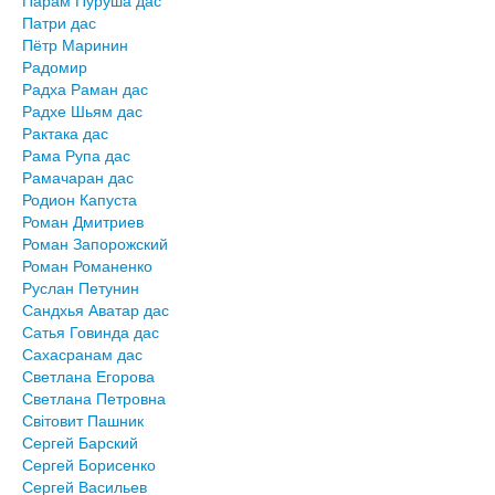
Патри дас
Пётр Маринин
Радомир
Радха Раман дас
Радхе Шьям дас
Рактака дас
Рама Рупа дас
Рамачаран дас
Родион Капуста
Роман Дмитриев
Роман Запорожский
Роман Романенко
Руслан Петунин
Сандхья Аватар дас
Сатья Говинда дас
Сахасранам дас
Светлана Егорова
Светлана Петровна
Світовит Пашник
Сергей Барский
Сергей Борисенко
Сергей Васильев