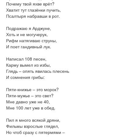
Почему твой яхве врёт?
Хватит тут глазёнки пучить,
Псалтыря набравши в рот.
Подражаю я Арджуне,
Хоть и не могучерук,
Рифм натягиваю струны,
И поет гандивный лук.
Написал 108 песен,
Карму вымел из избы,
Глядь – опять явилась плесень
И сомнения грибы:
Пяти-книжье – это морок?
Пяти-мужье – это свет?
Мне давно уже не 40,
Мне 100 лет уже в обед.
Пил я много всякой дряни,
Фильмы взрослые глядел,
Но чтоб сразу с пятермями –