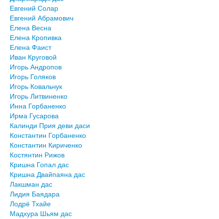
Евгений Солар
Евгений Абрамович
Елена Весна
Елена Кропивка
Елена Фаист
Иван Круговой
Игорь Андропов
Игорь Голяков
Игорь Ковальчук
Игорь Литвиненко
Инна Горбаненко
Ирма Гусарова
Калинди Прия деви даси
Константин Горбаненко
Константин Кириченко
Костянтин Рижов
Кришна Гопал дас
Кришна Двайпаяна дас
Лакшман дас
Лидия Баядара
Лодрё Тхайе
Мадхура Шьям дас