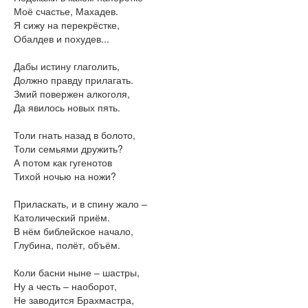
Моё счастье, Махадев.
Я сижу на перекрёстке,
Обалдев и похудев...
Дабы истину глаголить,
Должно правду прилагать.
Змий повержен алкоголя,
Да явилось новых пять.
Толи гнать назад в болото,
Толи семьями дружить?
А потом как гугенотов
Тихой ночью на ножи?
Приласкать, и в спину жало –
Католический приём.
В нём библейское начало,
Глубина, полёт, объём.
Коли басни ныне – шастры,
Ну а честь – наоборот,
Не заводится Брахмастра,