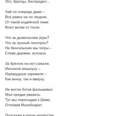
Это, братцы, беспредел…
Хай по очереди даже –
Всё равно не по людски.
От такой индийской лажи
Воют волки от тоски.
Что за дьявольские игры?
Что за лунный лохотрон?
Не бенгальские мы тигры –
Слово держим, испокон
За брехню на кол сажали,
Изгоняли мишпуху –
Изумрудные скрижали –
Как внизу, так и вверху.
Не могли богов фальшивых
Мои предки уважать.
Тут мы переходим к Шиве,
Отложив Махабхарат.
Подскажи в каком напёрстке