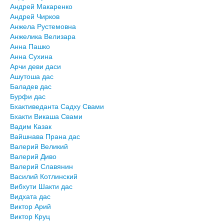
Андрей Макаренко
Андрей Чирков
Анжела Рустемовна
Анжелика Велизара
Анна Пашко
Анна Сухина
Арчи деви даси
Ашутоша дас
Баладев дас
Бурфи дас
Бхактиведанта Садху Свами
Бхакти Викаша Свами
Вадим Казак
Вайшнава Прана дас
Валерий Великий
Валерий Диво
Валерий Славянин
Василий Котлинский
Вибхути Шакти дас
Видхата дас
Виктор Арий
Виктор Круц