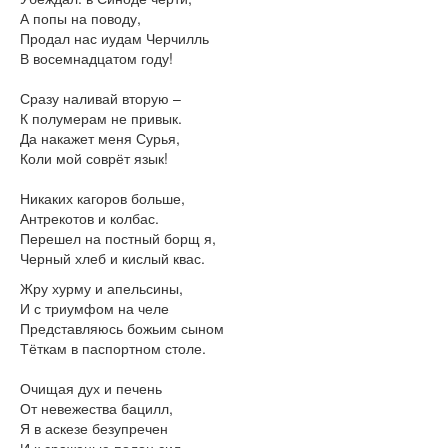
А попы на поводу,
Продал нас иудам Черчилль
В восемнадцатом году!
Сразу наливай вторую –
К полумерам не привык.
Да накажет меня Сурья,
Коли мой соврёт язык!
Никаких кагоров больше,
Антрекотов и колбас.
Перешел на постный борщ я,
Черный хлеб и кислый квас.
Жру хурму и апельсины,
И с триумфом на челе
Представляюсь божьим сыном
Тёткам в паспортном столе.
Очищая дух и печень
От невежества бацилл,
Я в аскезе безупречен
И к сраженью полон сил.