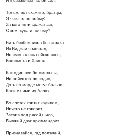
Только вот скажите, братцы,
Я чего-то не пойму:
За кого идти сражаться,
С кем, куда и почему?
Бить безбожников без страха
Из Виджаи я мечтал,
Но смешалось войско яхве,
Бафомета и Христа.
Как один все богомольны,
На пейсатых лошадях,
Дать по морде могут больно,
Коли с ними их Аллах.
Во слезах коптит кадилом,
Ничего не говорит,
Затаив под рясой шило,
Бывший друг архимандрит.
Признавайся, гад ползучий,