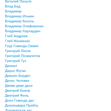
Виталий Пихуля
Влад Бад
Владимир
Владимир Илькин
Владимир Кисель
Владимир Олиферинко
Владимир Хархардин
Глеб Андреев
Глеб Малиенко
Гоур Говинда Свами
Григорий Ляхов
Григорий Похвалитов
Григорий Туз
Даниил
Дарья Жуган
Демьян Бордюг
Денис Человек
Джива деви даси
Дмитрий Быков
Дмитрий Филь
Доял Говинда дас
Дханешвара Прабху
Дхармарадж дас