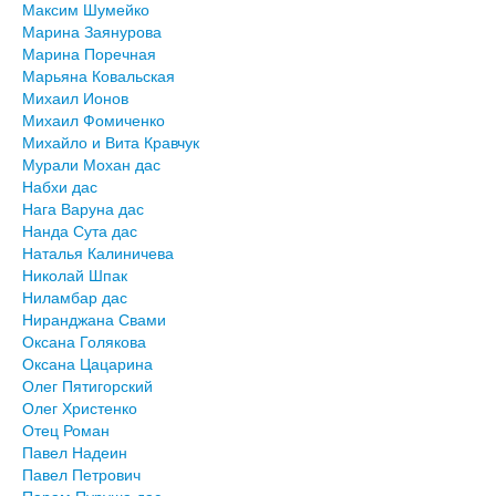
Максим Шумейко
Марина Заянурова
Марина Поречная
Марьяна Ковальская
Михаил Ионов
Михаил Фомиченко
Михайло и Вита Кравчук
Мурали Мохан дас
Набхи дас
Нага Варуна дас
Нанда Сута дас
Наталья Калиничева
Николай Шпак
Ниламбар дас
Ниранджана Свами
Оксана Голякова
Оксана Цацарина
Олег Пятигорский
Олег Христенко
Отец Роман
Павел Надеин
Павел Петрович
Парам Пуруша дас