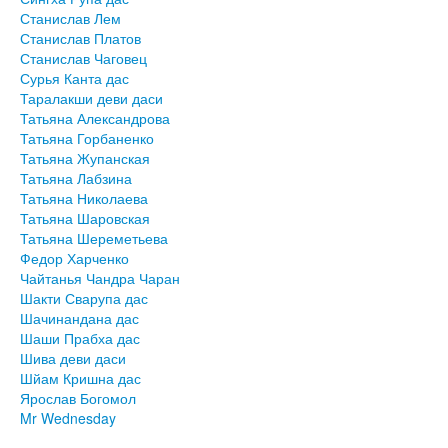
Станислав Лем
Станислав Платов
Станислав Чаговец
Сурья Канта дас
Таралакши деви даси
Татьяна Александрова
Татьяна Горбаненко
Татьяна Жупанская
Татьяна Лабзина
Татьяна Николаева
Татьяна Шаровская
Татьяна Шереметьева
Федор Харченко
Чайтанья Чандра Чаран
Шакти Сварупа дас
Шачинандана дас
Шаши Прабха дас
Шива деви даси
Шйам Кришна дас
Ярослав Богомол
Mr Wednesday