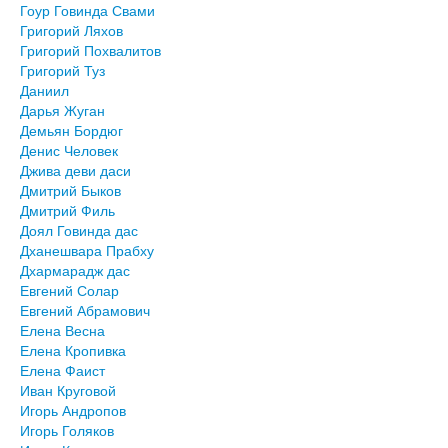
Гоур Говинда Свами
Григорий Ляхов
Григорий Похвалитов
Григорий Туз
Даниил
Дарья Жуган
Демьян Бордюг
Денис Человек
Джива деви даси
Дмитрий Быков
Дмитрий Филь
Доял Говинда дас
Дханешвара Прабху
Дхармарадж дас
Евгений Солар
Евгений Абрамович
Елена Весна
Елена Кропивка
Елена Фаист
Иван Круговой
Игорь Андропов
Игорь Голяков