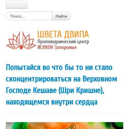
Главная
Найти
Прабхупада
Шрила Прабхупада
Цитаты из писаний
Книги Прабхупады
Письма Прабхупады
Материалы
Новости Харе Кришна
Попытайся во что бы то ни стало
Очень простой вопрос
Вайшнавский календарь
сконцентрироваться на Верховном
Календарь экадаши
Мантры
Господе Кешаве (Шри Кришне),
Божества
Истории о святых
находящемся внутри сердца
Цитаты из лекций, книг
Вегетарианские рецепты
Стихи о Кришне
Искры Истины
Статьи