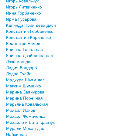
Игорь Ковальчук
Игорь Литвиненко
Инна Горбаненко
Ирма Гусарова
Калинди Прия деви даси
Константин Горбаненко
Константин Кириченко
Костянтин Рижов
Кришна Гопал дас
Кришна Двайпаяна дас
Лакшман дас
Лидия Баядара
Лодрё Тхайе
Мадхура Шьям дас
Максим Шумейко
Марина Заянурова
Марина Поречная
Марьяна Ковальская
Михаил Ионов
Михаил Фомиченко
Михайло и Вита Кравчук
Мурали Мохан дас
Набхи дас