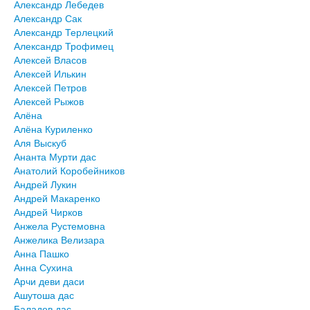
Александр Лебедев
Александр Сак
Александр Терлецкий
Александр Трофимец
Алексей Власов
Алексей Илькин
Алексей Петров
Алексей Рыжов
Алёна
Алёна Куриленко
Аля Выскуб
Ананта Мурти дас
Анатолий Коробейников
Андрей Лукин
Андрей Макаренко
Андрей Чирков
Анжела Рустемовна
Анжелика Велизара
Анна Пашко
Анна Сухина
Арчи деви даси
Ашутоша дас
Баладев дас