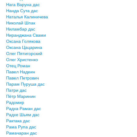
Нага Варуна дас
Нанда Сута дас
Наталья Калиничева
Николай Шпак
Ниламбар дас
Ниранджана Свами
Оксана Голякова
Оксана Цацарина
Олег Пятигорский
Олег Христенко
Отец Роман
Павел Надеин
Павел Петрович
Парам Пуруша дас
Патри дас
Пётр Маринин
Радомир
Радха Раман дас
Радхе Шьям дас
Рактака дас
Рама Рупа дас
Рамачаран дас