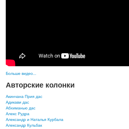
Больше видео...
Авторские колонки
Акинчана Прия дас
Адикави дас
Абхиманью дас
Алекс Рудра
Александр и Наталья Курбала
Александр Кульбак