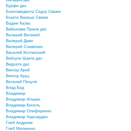
Бурфи дас
Бхактиведанта Садху Свами
Бхакти Викаша Свами
Вадим Казак
Вайшнава Прана дас
Валерий Великий
Валерий Диво
Валерий Славянин
Василий Котлинский
Вибхути Шакти дас
Видхата дас
Виктор Арий
Виктор Круц
Виталий Пихуля
Влад Бад
Владимир
Владимир Илькин
Владимир Кисель
Владимир Олиферинко
Владимир Хархардин
Глеб Андреев
Глеб Малиенко