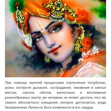
Книги
Аудио
Видео
Контакты
Наши контакты
Помощь Швета Двипе
При помощи занятий процессами поклонения полубогам,
аскез, контроля дыхания, сострадания, омовения в святых
местах, строгих обетов, милостыни и воспевания
разнообразных мантр ум человека не может достичь того же
самого абсолютного очищения, которое достигается, когда
безграничная Личность Бога появляется в его сердце.