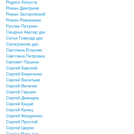
Родион Капуста
Роман Дмитриев
Роман Запорожский
Роман Романенко
Руслан Петунин
Сандхья Аватар дас
Сатья Говинда дас
Сахасранам дас
Светлана Егорова
Светлана Петровна
Світовит Пашник
Сергей Барский
Сергей Борисенко
Сергей Васильев
Сергей Величко
Сергей Гаршин
Сергей Демидов
Сергей Кацай
Сергей Кунец
Сергей Мазуренко
Сергей Простой
Сергей Цюрко
Сингха Рупа дас