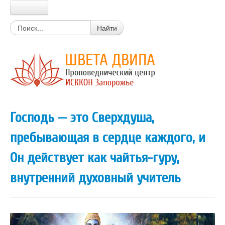
Главная
Найти
Прабхупада
Шрила Прабхупада
Цитаты из писаний
Книги Прабхупады
Письма Прабхупады
Материалы
Новости Харе Кришна
Господь — это Сверхдуша,
Очень простой вопрос
Вайшнавский календарь
пребывающая в сердце каждого, и
Календарь экадаши
Мантры
Он действует как чайтья-гуру,
Божества
Истории о святых
внутренний духовный учитель
Цитаты из лекций, книг
Вегетарианские рецепты
Стихи о Кришне
Искры Истины
Статьи