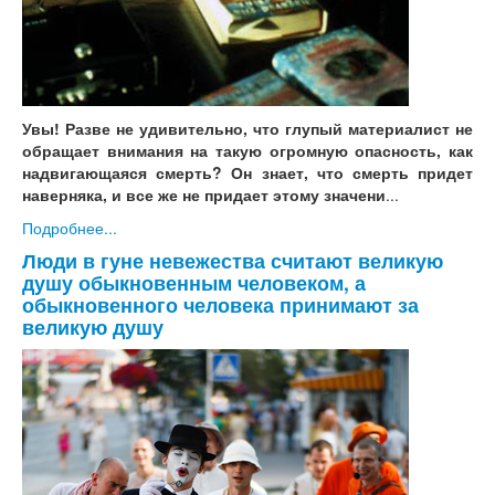
Увы! Разве не удивительно, что глупый материалист не
обращает внимания на такую огромную опасность, как
надвигающаяся смерть? Он знает, что смерть придет
наверняка, и все же не придает этому значени
...
Подробнее...
Люди в гуне невежества считают великую
душу обыкновенным человеком, а
обыкновенного человека принимают за
великую душу