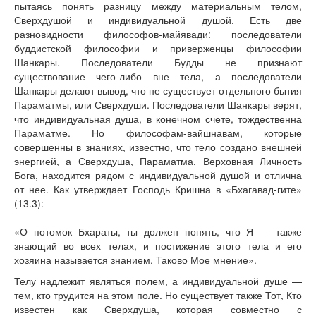
пытаясь понять разницу между материальным телом,
Сверхдушой и индивидуальной душой. Есть две
разновидности философов-майявади: последователи
буддистской философии и приверженцы философии
Шанкары. Последователи Будды не признают
существование чего-либо вне тела, а последователи
Шанкары делают вывод, что не существует отдельного бытия
Параматмы, или Сверхдуши. Последователи Шанкары верят,
что индивидуальная душа, в конечном счете, тождественна
Параматме. Но философам-вайшнавам, которые
совершенны в знаниях, известно, что тело создано внешней
энергией, а Сверхдуша, Параматма, Верховная Личность
Бога, находится рядом с индивидуальной душой и отлична
от нее. Как утверждает Господь Кришна в «Бхагавад-гите»
(13.3):
«О потомок Бхараты, ты должен понять, что Я — также
знающий во всех телах, и постижение этого тела и его
хозяина называется знанием. Таково Мое мнение».
Телу надлежит являться полем, а индивидуальной душе —
тем, кто трудится на этом поле. Но существует также Тот, Кто
известен как Сверхдуша, которая совместно с