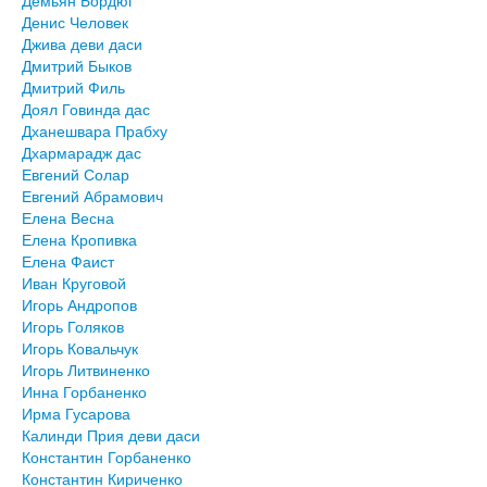
Денис Человек
Джива деви даси
Дмитрий Быков
Дмитрий Филь
Доял Говинда дас
Дханешвара Прабху
Дхармарадж дас
Евгений Солар
Евгений Абрамович
Елена Весна
Елена Кропивка
Елена Фаист
Иван Круговой
Игорь Андропов
Игорь Голяков
Игорь Ковальчук
Игорь Литвиненко
Инна Горбаненко
Ирма Гусарова
Калинди Прия деви даси
Константин Горбаненко
Константин Кириченко