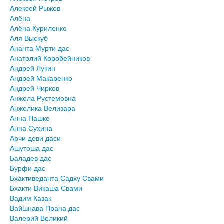
Алексей Рыжов
Алёна
Алёна Куриленко
Аля Выскуб
Ананта Мурти дас
Анатолий Коробейников
Андрей Лукин
Андрей Макаренко
Андрей Чирков
Анжела Рустемовна
Анжелика Велизара
Анна Пашко
Анна Сухина
Арчи деви даси
Ашутоша дас
Баладев дас
Бурфи дас
Бхактиведанта Садху Свами
Бхакти Викаша Свами
Вадим Казак
Вайшнава Прана дас
Валерий Великий