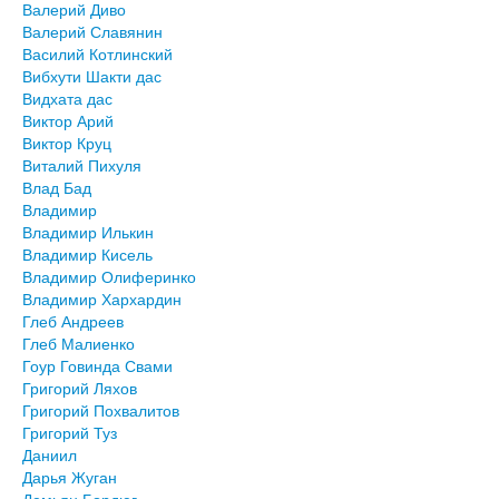
Валерий Диво
Валерий Славянин
Василий Котлинский
Вибхути Шакти дас
Видхата дас
Виктор Арий
Виктор Круц
Виталий Пихуля
Влад Бад
Владимир
Владимир Илькин
Владимир Кисель
Владимир Олиферинко
Владимир Хархардин
Глеб Андреев
Глеб Малиенко
Гоур Говинда Свами
Григорий Ляхов
Григорий Похвалитов
Григорий Туз
Даниил
Дарья Жуган
Демьян Бордюг