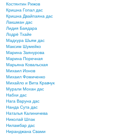
Костянтин Рижов
Кришна Гопал дас
Кришна Двайпаяна дас
Лакшман дас
Лидия Баядара
Лодрё Тхайе
Мадхура Шьям дас
Максим Шумейко
Марина Заянурова
Марина Поречная
Марьяна Ковальская
Михаил Ионов
Михаил Фомиченко
Михайло и Вита Кравчук
Мурали Мохан дас
Набхи дас
Нага Варуна дас
Нанда Сута дас
Наталья Калиничева
Николай Шпак
Ниламбар дас
Ниранджана Свами