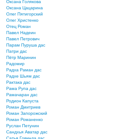
Оксана Голякова
Оксана Цацарина
Олег Пятигорский
Олег Христенко
Отец Роман
Павел Надеин
Павел Петрович
Парам Пуруша дас
Патри дас
Пётр Маринин
Радомир
Радха Раман дас
Радхе Шьям дас
Рактака дас
Рама Рупа дас
Рамачаран дас
Родион Капуста
Роман Дмитриев
Роман Запорожский
Роман Романенко
Руслан Петунин
Сандхья Аватар дас
Сатья Говинда дас