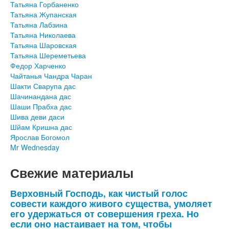
Татьяна Горбаненко
Татьяна Жупанская
Татьяна Лабзина
Татьяна Николаева
Татьяна Шаровская
Татьяна Шереметьева
Федор Харченко
Чайтанья Чандра Чаран
Шакти Сварупа дас
Шачинандана дас
Шаши Прабха дас
Шива деви даси
Шйам Кришна дас
Ярослав Богомол
Mr Wednesday
Свежие материалы
Верховный Господь, как чистый голос
совести каждого живого существа, умоляет
его удержаться от совершения греха. Но
если оно настаивает на том, чтобы