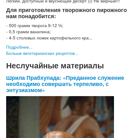
Лёгкий, доступный и вкуснющий десерт ))) Не жирный!!!
Для приготовления творожного пирожного
нам понадобится:
- 500 грамм творога 9-12 ℅;
- 0,5 грамм ванилина;
- 4-5 столовых ложек картофельного кра...
Подробнее...
Больше вегетарианских рецептов...
Неслучайные материалы
Шрила Прабхупада: «Преданное служение
необходимо совершать терпеливо, с
энтузиазмом»