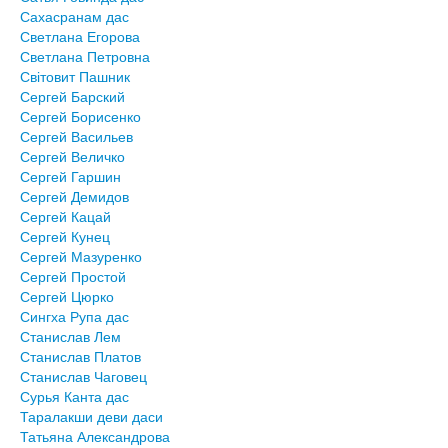
Сахасранам дас
Светлана Егорова
Светлана Петровна
Світовит Пашник
Сергей Барский
Сергей Борисенко
Сергей Васильев
Сергей Величко
Сергей Гаршин
Сергей Демидов
Сергей Кацай
Сергей Кунец
Сергей Мазуренко
Сергей Простой
Сергей Цюрко
Сингха Рупа дас
Станислав Лем
Станислав Платов
Станислав Чаговец
Сурья Канта дас
Таралакши деви даси
Татьяна Александрова