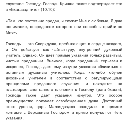
служение Господу. Господь Кришна также подтверждает это
в «Бхагавад-гите» (10.10):
«Тем, кто постоянно предан, и служит Мне с любовью, Я даю
понимание, посредством которого они способны прийти ко
Мне».
Господь — это Сверхдуша, пребывающая в сердце каждого,
и Он действует как чайтья-гуру, внутренний духовный
учитель. Однако, Он дает прямые указания только развитым,
чистым преданным. Вначале, когда преданный серьезен и
искренен, Господь дает ему изнутри указания сблизиться с
истинным духовным учителем. Когда кто-либо обучен
духовным учителем в соответствии с регулирующими
принципами преданного служения, и находится на
платформе спонтанного влечения к Господу (рага-бхакти),
Господь также дает указания изнутри. Это особое
преимущество получает освобожденная душа. Достигший
этого уровня, царь Малаядваджа находился в прямом
контакте с Верховным Господом и прямо получал от Него
указания.