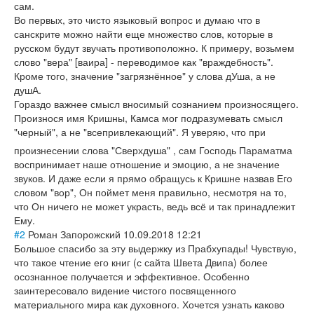
сам.
Во первых, это чисто языковый вопрос и думаю что в
санскрите можно найти еще множество слов, которые в
русском будут звучать противоположно. К примеру, возьмем
слово "вера" [ваира] - переводимое как "враждебность".
Кроме того, значение "загрязнённое" у слова дУша, а не
душА.
Гораздо важнее смысл вносимый сознанием произносящего.
Произнося имя Кришны, Камса мог подразумевать смысл
"черный", а не "всепривлекающи
й". Я уверяю, что при
произнесении слова "Сверхдуша" , сам Господь Параматма
воспринимает наше отношение и эмоцию, а не значение
звуков. И даже если я прямо обращусь к Кришне назвав Его
словом "вор", Он поймет меня правильно, несмотря на то,
что Он ничего не может украсть, ведь всё и так принадлежит
Ему.
#2
Роман Запорожский
10.09.2018 12:21
Большое спасибо за эту выдержку из Прабхупады! Чувствую,
что такое чтение его книг (с сайта Швета Двипа) более
осознанное получается и эффективное. Особенно
заинтересовало видение чистого посвященного
материального мира как духовного. Хочется узнать каково