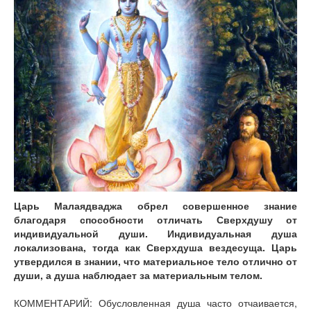
Книги
Аудио
Видео
Контакты
Наши контакты
Помощь Швета Двипе
Царь Малаядваджа обрел совершенное знание
благодаря способности отличать Сверхдушу от
индивидуальной души. Индивидуальная душа
локализована, тогда как Сверхдуша вездесуща. Царь
утвердился в знании, что материальное тело отлично от
души, а душа наблюдает за материальным телом.
КОММЕНТАРИЙ: Обусловленная душа часто отчаивается,