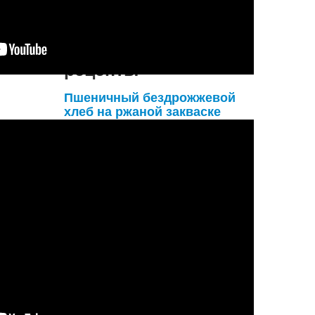
Подробнее...
Вегетарианские
рецепты
Пшеничный бездрожжевой
хлеб на ржаной закваске
Готовим ржаную закваску
для пшеничного
бездрожжевого хлеба
1 день: берём банку 0,5 л, кладем в неё
2 столовые ложки ржаной муки и 5
столовых ложек воды. Перемешиваем,
закрываем крышкой и оставляем ...
Подробнее...
Больше вегетарианских рецептов...
Неслучайные