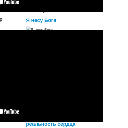
материалы
р
Я несу Бога
Люди спросят у порога:
- Что за пазухой твоей?
- Прячу внутреннего Бога
От соборов и церквей.
Он не любит позолоту
На крестах и образах.
И в душе моей свободу
Поселяет, а не страх.
- Где ж ты взял его?
- Не ...
Подробнее...
Духовный мир - это
реальность сердца