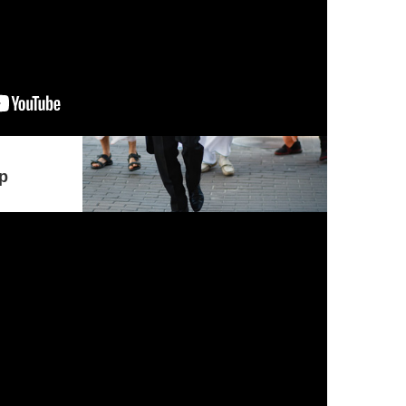
р
Понимание, принимающее безверие
за веру, а веру за безверие,
находящееся под покровом иллюзии
и тьмы, всегда устремленное в
ложном направлении, о Партха,
находится в гуне невежества.
КОММЕНТАРИЙ: Р...