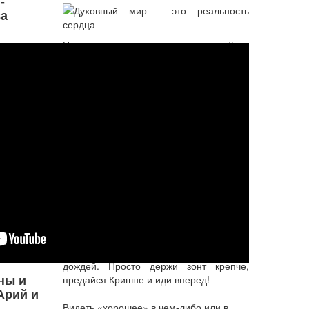
-
а
Настоящие преданные уже сейчас
счастливы, они уже сейчас с Кришной
общаются, они уже сейчас в духовном
мире находятся. Потому что духовный
мир – это реальность сердца, это
реальность любви в сердце....
Подробнее...
Кришна просто хочет
отношений с нами»
Вряд ли можно надеяться ослабить
влияние Кали, ибо это сродни попытке
остановить бурю в разгар сезона
дождей. Просто держи зонт крепче,
ны и
предайся Кришне и иди вперед!
Арий и
Видеть «хорошее» в чем-либо или в...