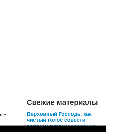
Свежие материалы
ы -
Верховный Господь, как
чистый голос совести
каждого живого существа,
умоляет его удержаться от