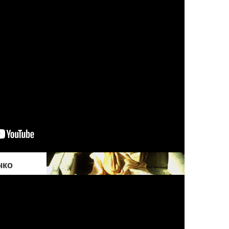
совершения греха. Но если
оно настаивает на том, чтобы
поступать греховно,
Верховный Господь
разрешает ему действовать
на свой страх и риск
чко