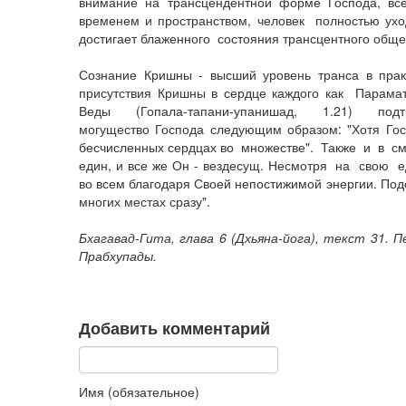
внимание на трансцендентной форме Господа, в
временем и пространством, человек полностью ухо
достигает блаженного состояния трансцентного обще
Сознание Кришны - высший уровень транса в пр
присутствия Кришны в сердце каждого как Парама
Веды (Гопала-тапани-упанишад, 1.21) подтв
могущество Господа следующим образом: "Хотя Гос
бесчисленных сердцах во множестве". Также и в см
един, и все же Он - вездесущ. Несмотря на свою е
во всем благодаря Своей непостижимой энергии. Под
многих местах сразу".
Бхагавад-Гита, глава 6 (Дхьяна-йога), текст 31.
Прабхупады.
Добавить комментарий
Имя (обязательное)