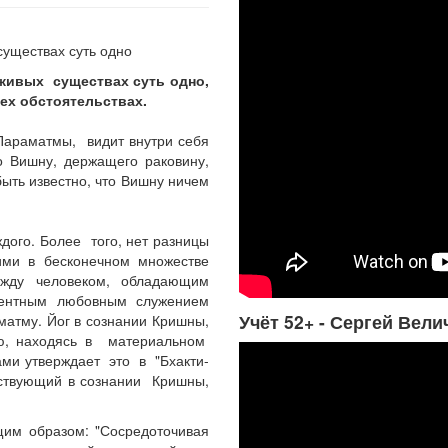
 живых существах суть одно,
сех обстоятельствах.
раматмы, видит внутри себя
 Вишну, держащего раковину,
ыть известно, что Вишну ничем
ого. Более того, нет разницы
ми в бесконечном множестве
жду человеком, обладающим
ентным любовным служением
Учёт 52+ - Сергей Вели
атму. Йог в сознании Кришны,
ью, находясь в материальном
ами утверждает это в "Бхакти-
йствующий в сознании Кришны,
щим образом: "Сосредоточивая