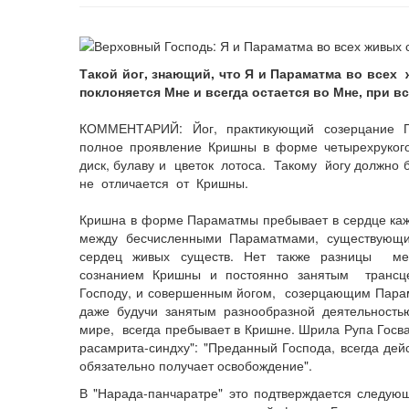
Такой йог, знающий, что Я и Параматма во всех
поклоняется Мне и всегда остается во Мне, при в
КОММЕНТАРИЙ: Йог, практикующий созерцание Па
полное проявление Кришны в форме четырехрукого
диск, булаву и цветок лотоса. Такому йогу должно б
не отличается от Кришны.
Кришна в форме Параматмы пребывает в сердце кажд
между бесчисленными Параматмами, существующи
сердец живых существ. Нет также разницы ме
сознанием Кришны и постоянно занятым трансц
Господу, и совершенным йогом, созерцающим Парам
даже будучи занятым разнообразной деятельност
мире, всегда пребывает в Кришне. Шрила Рупа Госв
расамрита-синдху": "Преданный Господа, всегда де
обязательно получает освобождение".
В "Нарада-панчаратре" это подтверждается следую