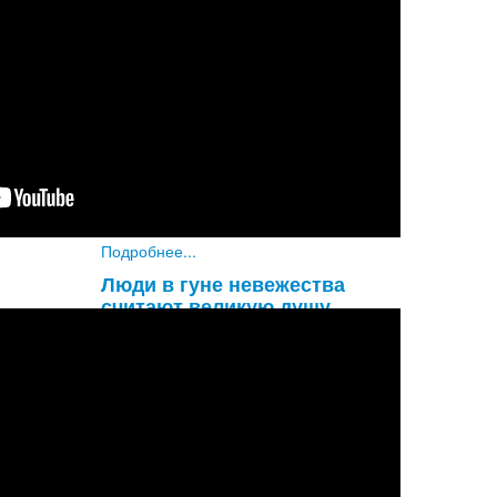
Увы! Разве не удивительно, что
глупый материалист не обращает
внимания на такую огромную
опасность, как надвигающаяся
смерть? Он знает, что смерть придет
наверняка, и все же не придает этому
значени
...
Подробнее...
Люди в гуне невежества
считают великую душу
обыкновенным человеком, а
обыкновенного человека
принимают за великую душу