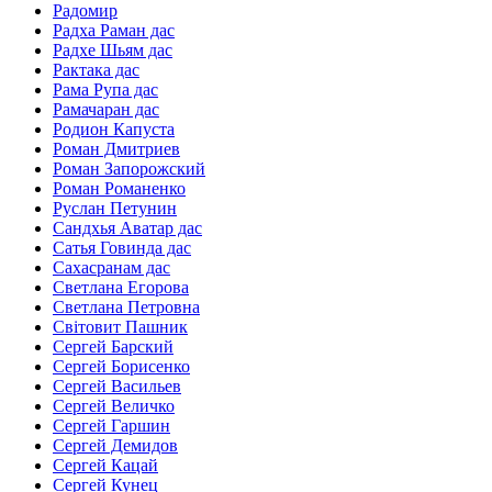
Радомир
Радха Раман дас
Радхе Шьям дас
Рактака дас
Рама Рупа дас
Рамачаран дас
Родион Капуста
Роман Дмитриев
Роман Запорожский
Роман Романенко
Руслан Петунин
Сандхья Аватар дас
Сатья Говинда дас
Сахасранам дас
Светлана Егорова
Светлана Петровна
Світовит Пашник
Сергей Барский
Сергей Борисенко
Сергей Васильев
Сергей Величко
Сергей Гаршин
Сергей Демидов
Сергей Кацай
Сергей Кунец