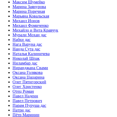
Максим Шумейко
Марина Заянурова
Марина Поречная
Марьяна Ковальская
Михаил Ионов
Михаил Фомиченко
Михайло и Вита Кравчук
Мурали Мохан дас
Набхи дас
Нага Варуна дас
Нанда Сута дас
Наталья Калиничева
Николай Шпак
Ниламбар дас
Ниранджана Свами
Оксана Голякова
Оксана Цацарина
Олег Пятигорский
Олег Христенко
Отец Роман
Павел Надеин
Павел Петрович
Парам Пуруша дас
Патри дас
Пётр Маринин