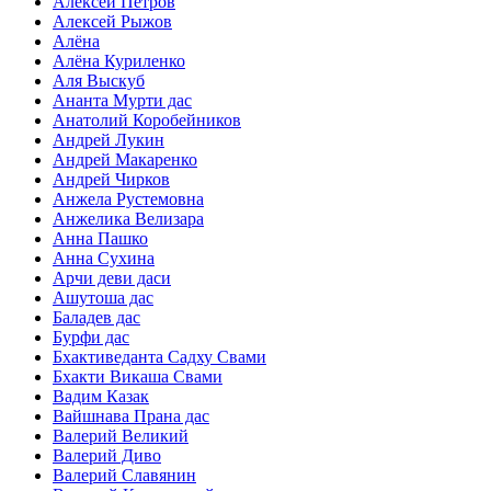
Алексей Петров
Алексей Рыжов
Алёна
Алёна Куриленко
Аля Выскуб
Ананта Мурти дас
Анатолий Коробейников
Андрей Лукин
Андрей Макаренко
Андрей Чирков
Анжела Рустемовна
Анжелика Велизара
Анна Пашко
Анна Сухина
Арчи деви даси
Ашутоша дас
Баладев дас
Бурфи дас
Бхактиведанта Садху Свами
Бхакти Викаша Свами
Вадим Казак
Вайшнава Прана дас
Валерий Великий
Валерий Диво
Валерий Славянин