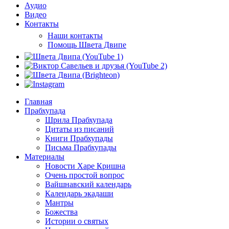
Аудио
Видео
Контакты
Наши контакты
Помощь Швета Двипе
Главная
Прабхупада
Шрила Прабхупада
Цитаты из писаний
Книги Прабхупады
Письма Прабхупады
Материалы
Новости Харе Кришна
Очень простой вопрос
Вайшнавский календарь
Календарь экадаши
Мантры
Божества
Истории о святых