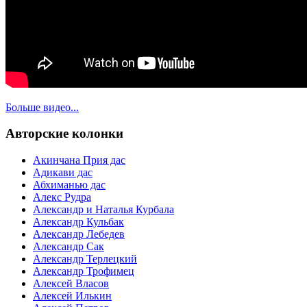
Больше видео...
Авторские колонки
Акинчана Прия дас
Адикави дас
Абхиманью дас
Алекс Рудра
Александр и Наталья Курбала
Александр Кульбак
Александр Лебедев
Александр Сак
Александр Терлецкий
Александр Трофимец
Алексей Власов
Алексей Илькин