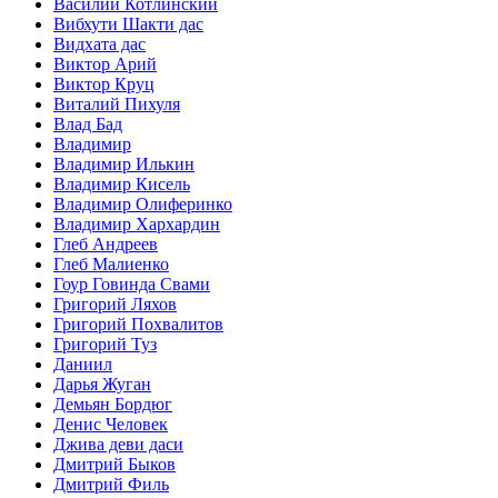
Василий Котлинский
Вибхути Шакти дас
Видхата дас
Виктор Арий
Виктор Круц
Виталий Пихуля
Влад Бад
Владимир
Владимир Илькин
Владимир Кисель
Владимир Олиферинко
Владимир Хархардин
Глеб Андреев
Глеб Малиенко
Гоур Говинда Свами
Григорий Ляхов
Григорий Похвалитов
Григорий Туз
Даниил
Дарья Жуган
Демьян Бордюг
Денис Человек
Джива деви даси
Дмитрий Быков
Дмитрий Филь