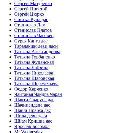
Сергей Мазуренко
Сергей Простой
Сергей Цюрко
Сингха Рупа дас
Станислав Лем
Станислав Платов
Станислав Чаговец
Сурья Канта дас
Таралакши деви даси
Татьяна Александрова
Татьяна Горбаненко
Татьяна Жупанская
Татьяна Лабзина
Татьяна Николаева
Татьяна Шаровская
Татьяна Шереметьева
Федор Харченко
Чайтанья Чандра Чаран
Шакти Сварупа дас
Шачинандана дас
Шаши Прабха дас
Шива деви даси
Шйам Кришна дас
Ярослав Богомол
Mr Wednesday