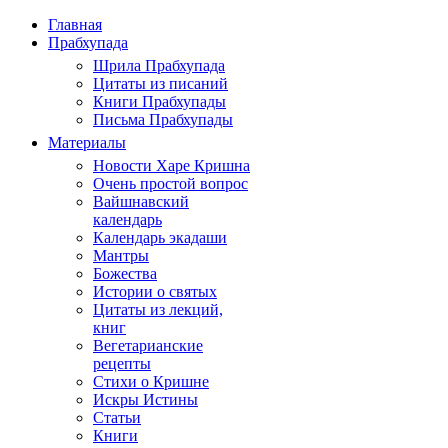
Главная
Прабхупада
Шрила Прабхупада
Цитаты из писаний
Книги Прабхупады
Письма Прабхупады
Материалы
Новости Харе Кришна
Очень простой вопрос
Вайшнавский
календарь
Календарь экадаши
Мантры
Божества
Истории о святых
Цитаты из лекций,
книг
Вегетарианские
рецепты
Стихи о Кришне
Искры Истины
Статьи
Книги