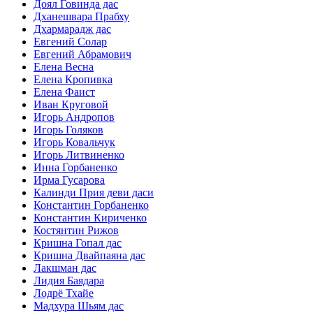
Доял Говинда дас
Дханешвара Прабху
Дхармарадж дас
Евгений Солар
Евгений Абрамович
Елена Весна
Елена Кропивка
Елена Фаист
Иван Круговой
Игорь Андропов
Игорь Голяков
Игорь Ковальчук
Игорь Литвиненко
Инна Горбаненко
Ирма Гусарова
Калинди Прия деви даси
Константин Горбаненко
Константин Кириченко
Костянтин Рижов
Кришна Гопал дас
Кришна Двайпаяна дас
Лакшман дас
Лидия Баядара
Лодрё Тхайе
Мадхура Шьям дас