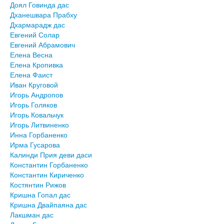
Доял Говинда дас
Дханешвара Прабху
Дхармарадж дас
Евгений Солар
Евгений Абрамович
Елена Весна
Елена Кропивка
Елена Фаист
Иван Круговой
Игорь Андропов
Игорь Голяков
Игорь Ковальчук
Игорь Литвиненко
Инна Горбаненко
Ирма Гусарова
Калинди Прия деви даси
Константин Горбаненко
Константин Кириченко
Костянтин Рижов
Кришна Гопал дас
Кришна Двайпаяна дас
Лакшман дас