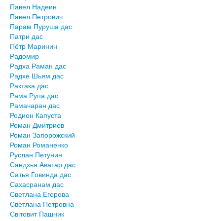
Павел Надеин
Павел Петрович
Парам Пуруша дас
Патри дас
Пётр Маринин
Радомир
Радха Раман дас
Радхе Шьям дас
Рактака дас
Рама Рупа дас
Рамачаран дас
Родион Капуста
Роман Дмитриев
Роман Запорожский
Роман Романенко
Руслан Петунин
Сандхья Аватар дас
Сатья Говинда дас
Сахасранам дас
Светлана Егорова
Светлана Петровна
Світовит Пашник