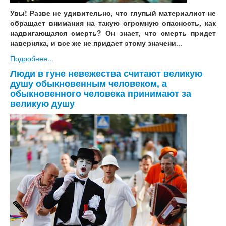
Увы! Разве не удивительно, что глупый материалист не
обращает внимания на такую огромную опасность, как
надвигающаяся смерть? Он знает, что смерть придет
наверняка, и все же не придает этому значени
...
Подробнее...
Люди в гуне невежества считают великую
душу обыкновенным человеком, а
обыкновенного человека принимают за
великую душу