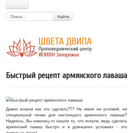
Главная
Найти
Прабхупада
Шрила Прабхупада
Цитаты из писаний
Книги Прабхупады
Письма Прабхупады
Материалы
Новости Харе Кришна
Очень простой вопрос
Быстрый рецепт армянского лаваша
Вайшнавский календарь
Календарь экадаши
Мантры
Божества
Истории о святых
Цитаты из лекций, книг
Давно искали как это сделать??? Не имея ни условий, ни
Вегетарианские рецепты
специальной печки для настоящего армянского лаваша?
Стихи о Кришне
Надеюсь, Вы наконец-то нашли то, что искали, ведь сделать
Искры Истины
армянский лаваш быстро и в домашних условиях - это
Статьи
довольно легко!