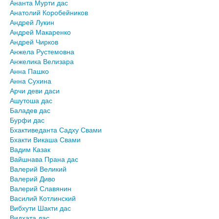
Ананта Мурти дас
Анатолий Коробейников
Андрей Лукин
Андрей Макаренко
Андрей Чирков
Анжела Рустемовна
Анжелика Велизара
Анна Пашко
Анна Сухина
Арчи деви даси
Ашутоша дас
Баладев дас
Бурфи дас
Бхактиведанта Садху Свами
Бхакти Викаша Свами
Вадим Казак
Вайшнава Прана дас
Валерий Великий
Валерий Диво
Валерий Славянин
Василий Котлинский
Вибхути Шакти дас
Видхата дас