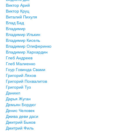
Виктор Арий
Виктор Круц
Виталий Пихуля
Влад Бад
Владимир
Владимир Илькин
Владимир Кисель
Владимир Олиферинко
Владимир Хархардин
Глеб Андреев
Глеб Малиенко
Гоур Говинда Свами
Григорий Ляхов
Григорий Похвалитов
Григорий Туз
Даниил
Дарья Жуган
Демьян Бордюг
Денис Человек
Джива деви даси
Дмитрий Быков
Дмитрий Филь