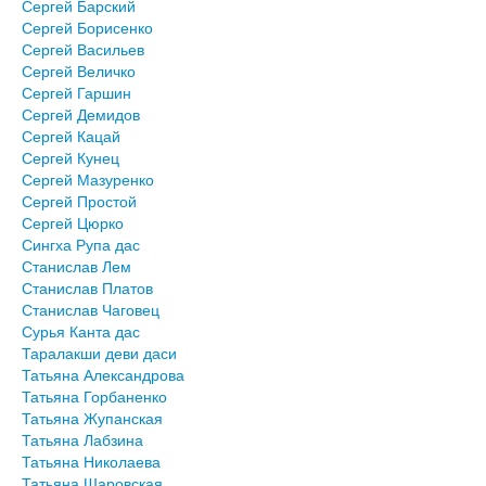
Сергей Барский
Сергей Борисенко
Сергей Васильев
Сергей Величко
Сергей Гаршин
Сергей Демидов
Сергей Кацай
Сергей Кунец
Сергей Мазуренко
Сергей Простой
Сергей Цюрко
Сингха Рупа дас
Станислав Лем
Станислав Платов
Станислав Чаговец
Сурья Канта дас
Таралакши деви даси
Татьяна Александрова
Татьяна Горбаненко
Татьяна Жупанская
Татьяна Лабзина
Татьяна Николаева
Татьяна Шаровская