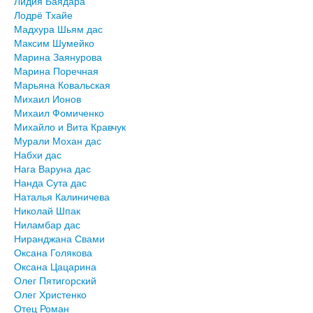
Лидия Баядара
Лодрё Тхайе
Мадхура Шьям дас
Максим Шумейко
Марина Заянурова
Марина Поречная
Марьяна Ковальская
Михаил Ионов
Михаил Фомиченко
Михайло и Вита Кравчук
Мурали Мохан дас
Набхи дас
Нага Варуна дас
Нанда Сута дас
Наталья Калиничева
Николай Шпак
Ниламбар дас
Ниранджана Свами
Оксана Голякова
Оксана Цацарина
Олег Пятигорский
Олег Христенко
Отец Роман