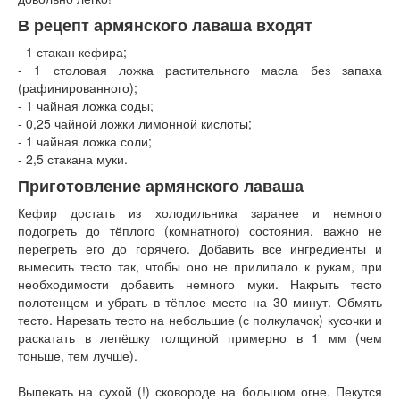
Книги
В рецепт армянского лаваша входят
Аудио
Видео
- 1 стакан кефира;
- 1 столовая ложка растительного масла без запаха
Контакты
(рафинированного);
Наши контакты
- 1 чайная ложка соды;
Помощь Швета Двипе
- 0,25 чайной ложки лимонной кислоты;
- 1 чайная ложка соли;
- 2,5 стакана муки.
Приготовление армянского лаваша
Кефир достать из холодильника заранее и немного
подогреть до тёплого (комнатного) состояния, важно не
перегреть его до горячего. Добавить все ингредиенты и
вымесить тесто так, чтобы оно не прилипало к рукам, при
необходимости добавить немного муки. Накрыть тесто
полотенцем и убрать в тёплое место на 30 минут. Обмять
тесто. Нарезать тесто на небольшие (с полкулачок) кусочки и
раскатать в лепёшку толщиной примерно в 1 мм (чем
тоньше, тем лучше).
Выпекать на сухой (!) сковороде на большом огне. Пекутся