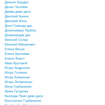
Демьян Бордюг
Денис Человек
Джива деви даси
Дмитрий Быков
Дмитрий Филь
Доял Говинда дас
Дханешвара Прабху
Дхармарадж дас
Евгений Солар
Евгений Абрамович
Елена Весна
Елена Кропивка
Елена Фаист
Иван Круговой
Игорь Андропов
Игорь Голяков
Игорь Ковальчук
Игорь Литвиненко
Инна Горбаненко
Ирма Гусарова
Калинди Прия деви даси
Константин Горбаненко