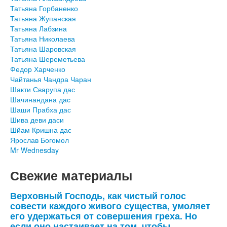
Татьяна Горбаненко
Татьяна Жупанская
Татьяна Лабзина
Татьяна Николаева
Татьяна Шаровская
Татьяна Шереметьева
Федор Харченко
Чайтанья Чандра Чаран
Шакти Сварупа дас
Шачинандана дас
Шаши Прабха дас
Шива деви даси
Шйам Кришна дас
Ярослав Богомол
Mr Wednesday
Свежие материалы
Верховный Господь, как чистый голос
совести каждого живого существа, умоляет
его удержаться от совершения греха. Но
если оно настаивает на том, чтобы