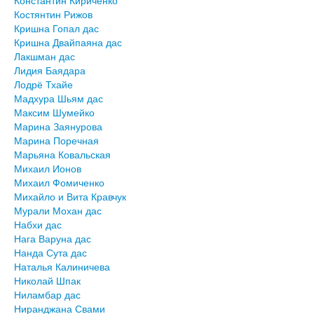
Константин Кириченко
Костянтин Рижов
Кришна Гопал дас
Кришна Двайпаяна дас
Лакшман дас
Лидия Баядара
Лодрё Тхайе
Мадхура Шьям дас
Максим Шумейко
Марина Заянурова
Марина Поречная
Марьяна Ковальская
Михаил Ионов
Михаил Фомиченко
Михайло и Вита Кравчук
Мурали Мохан дас
Набхи дас
Нага Варуна дас
Нанда Сута дас
Наталья Калиничева
Николай Шпак
Ниламбар дас
Ниранджана Свами