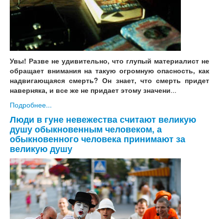
Увы! Разве не удивительно, что глупый материалист не
обращает внимания на такую огромную опасность, как
надвигающаяся смерть? Он знает, что смерть придет
наверняка, и все же не придает этому значени
...
Подробнее...
Люди в гуне невежества считают великую
душу обыкновенным человеком, а
обыкновенного человека принимают за
великую душу