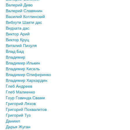
Валерий Диво
Валерий Славянин
Василий Котлинский
Вибхути Шакти дас
Видхата дас
Виктор Арий
Виктор Круц
Виталий Пихуля
Влад Бад
Владимир
Владимир Илькин
Владимир Кисель
Владимир Олиферинко
Владимир Хархардин
Глеб Андреев
Глеб Малиенко
Гоур Говинда Свами
Григорий Ляхов
Григорий Похвалитов
Григорий Туз
Даниил
Дарья Жуган