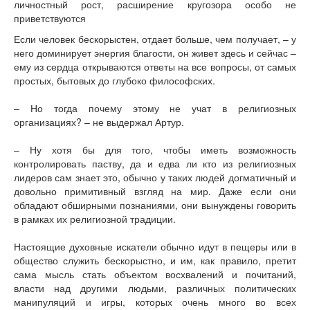
Книги
Аудио
Видео
Если человек бескорыстен, отдает больше, чем получает, – у
него доминирует энергия благости, он живет здесь и сейчас –
Контакты
ему из сердца открываются ответы на все вопросы, от самых
Наши контакты
простых, бытовых до глубоко философских.
Помощь Швета Двипе
– Но тогда почему этому не учат в религиозных
организациях? – не выдержал Артур.
– Ну хотя бы для того, чтобы иметь возможность
контролировать паству, да и едва ли кто из религиозных
лидеров сам знает это, обычно у таких людей догматичный и
довольно примитивный взгляд на мир. Даже если они
обладают обширными познаниями, они вынуждены говорить
в рамках их религиозной традиции.
Настоящие духовные искатели обычно идут в пещеры или в
общество служить бескорыстно, и им, как правило, претит
сама мысль стать объектом восхвалений и почитаний,
власти над другими людьми, различных политических
манипуляций и игры, которых очень много во всех