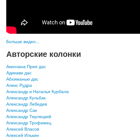
Больше видео...
Авторские колонки
Акинчана Прия дас
Адикави дас
Абхиманью дас
Алекс Рудра
Александр и Наталья Курбала
Александр Кульбак
Александр Лебедев
Александр Сак
Александр Терлецкий
Александр Трофимец
Алексей Власов
Алексей Илькин