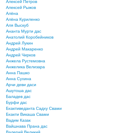
Алексей Петров
Алексей Рыжов
Алёна
Алёна Куриленко
Аля Выскуб
Ананта Мурти дас
Анатолий Коробейников
Андрей Лукин
Андрей Макаренко
Андрей Чирков
Анжела Рустемовна
Анжелика Велизара
Анна Пашко
Анна Сухина
Арчи деви даси
Ашутоша дас
Баладев дас
Бурфи дас
Бхактиведанта Садху Свами
Бхакти Викаша Свами
Вадим Казак
Вайшнава Прана дас
Валерий Великий