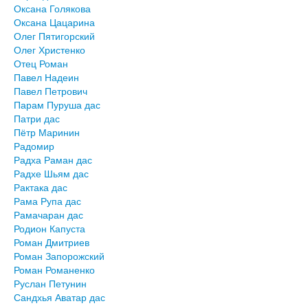
Оксана Голякова
Оксана Цацарина
Олег Пятигорский
Олег Христенко
Отец Роман
Павел Надеин
Павел Петрович
Парам Пуруша дас
Патри дас
Пётр Маринин
Радомир
Радха Раман дас
Радхе Шьям дас
Рактака дас
Рама Рупа дас
Рамачаран дас
Родион Капуста
Роман Дмитриев
Роман Запорожский
Роман Романенко
Руслан Петунин
Сандхья Аватар дас