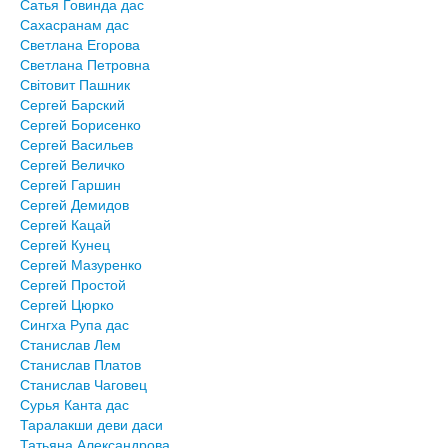
Сатья Говинда дас
Сахасранам дас
Светлана Егорова
Светлана Петровна
Світовит Пашник
Сергей Барский
Сергей Борисенко
Сергей Васильев
Сергей Величко
Сергей Гаршин
Сергей Демидов
Сергей Кацай
Сергей Кунец
Сергей Мазуренко
Сергей Простой
Сергей Цюрко
Сингха Рупа дас
Станислав Лем
Станислав Платов
Станислав Чаговец
Сурья Канта дас
Таралакши деви даси
Татьяна Александрова