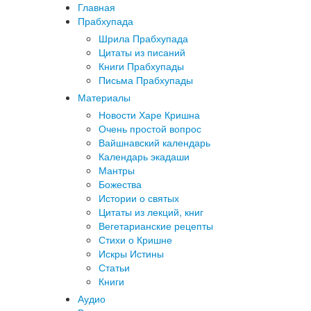
Главная
Прабхупада
Шрила Прабхупада
Цитаты из писаний
Книги Прабхупады
Письма Прабхупады
Материалы
Новости Харе Кришна
Очень простой вопрос
Вайшнавский календарь
Календарь экадаши
Мантры
Божества
Истории о святых
Цитаты из лекций, книг
Вегетарианские рецепты
Стихи о Кришне
Искры Истины
Статьи
Книги
Аудио