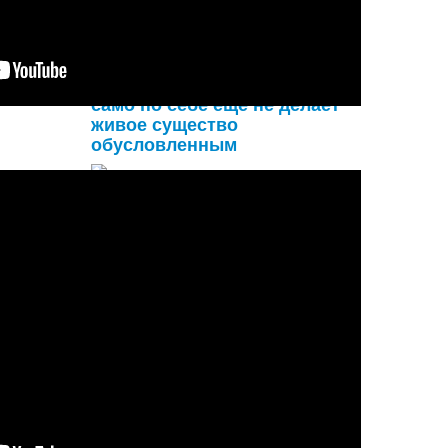
материалы
Соприкосновение с
материальной природой
само по себе ещё не делает
живое существо
обусловленным
Верховная Личность Бога сказал:
«Человек способен получить
освобождение посредством
серьезного выполнения преданного
служения Мне, и посредством
слушания в течение долгого времени
обо Мне или от Мен
...
Подробнее...
"Нет" - твоё первое слово к
свободе!