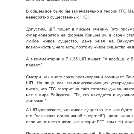
В общем всё было бы замечательно в теории ГГС Ма
невероятно существенных "НО".
Допустим, ШП пишет в письме ученику (это письм
супермодератор на форуме Кришна.ру, в своей стат
любое живое существо, даже живя на Вайкунтх
возможность у него есть, поэтому живое существо на
А в комментарии к 7.1.35 ШП пишет: "А вообще, с Ва
падает."
Смотри, как много сразу противоречий возникает. Во
ШП. На лицо два взаимоисключающих утверждени
писал, что ГГС говорит на счёт татастха-джива-шакти
нет в мире Вайкунтхи. "Те, кто находятся в духовно
дживами."
А ШП утверждает, что живое существо (т.е. как будто
его "называют пограничной энергией"), даже живя 
если их, татастха-джив, как говорит ГГС, там нет) може
Прямо памятник из противоречий. В общем лила так