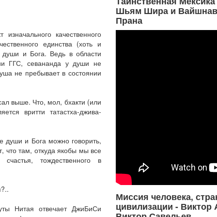
Таинственная Мексика 
Шьям Шира и Вайшнав
Прана
т изначального качественного
чественного единства (хоть и
 души и Бога. Ведь в области
ии ГГС, севананда у души не
душа не пребывает в состоянии
ал выше. Что, мол, бхакти (или
яется вритти татастха-джива-
е души и Бога можно говорить,
, что там, откуда якобы мы все
 счастья, тождественного в
?..
Миссия человека, стра
цивилизации - Виктор 
хуты Нитая отвечает ДжиБиСи
Виктор Савельев