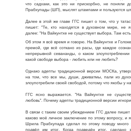
что садхаки, как это ни прискорбно, не поняли
Прабхупады (ШП), мыслят штампами и пользуются шт
Далее в этой же главе ГГС пишет о том, что у татас
пишет: "Те, кто находятся в духовном мире, не я
далее: "На Вайкунтхе не существует выбора. Там есть
Об этом я всё время и говорю. На Вайкунтхе и Голоке
премой, где всё соткано из расы, где каждое созн
непрерывной севананды, о каком злоупотреблении
какой свободе выбора - любить или не любить?
Однако адепты традиционной версии МОСКа, утвер
на том, что все мы, души, дживатмы, пали из духо
злоупотребили своей свободой, потому что якобы у на
ГГС ясно выражается. "На Вайкунтхе не существ
любовь". Почему адепты традиционной версии игно
В связи с таким своим убеждением ГГС далее пишет
каково моё личное заключение по этому вопросу, и я
Шрила Прабхупада сделал по этому поводу много 
подвёл им итог. Когда подведён итог, сделано з