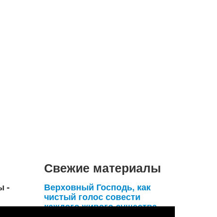
Свежие материалы
ы -
Верховный Господь, как
чистый голос совести
каждого живого существа,
умоляет его удержаться от