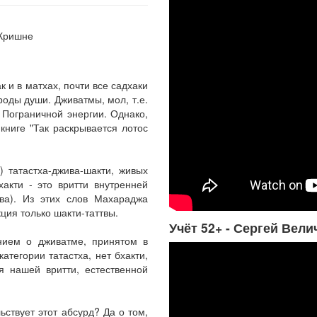
к и в матхах, почти все садхаки
оды души. Дживатмы, мол, т.е.
. Пограничной энергии. Однако,
книге "Так раскрывается лотос
) татастха-джива-шакти, живых
хакти - это вритти внутренней
ттва). Из этих слов Махараджа
кция только шакти-таттвы.
Учёт 52+ - Сергей Вели
нием о дживатме, принятом в
атегории татастха, нет бхакти,
я нашей вритти, естественной
ьствует этот абсурд? Да о том,