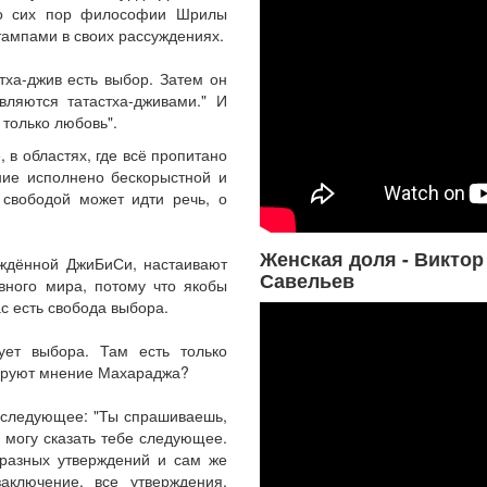
 до сих пор философии Шрилы
ампами в своих рассуждениях.
тха-джив есть выбор. Затем он
вляются татастха-дживами." И
 только любовь".
, в областях, где всё пропитано
ание исполнено бескорыстной и
 свободой может идти речь, о
Женская доля - Виктор
ждённой ДжиБиСи, настаивают
Савельев
вного мира, потому что якобы
с есть свобода выбора.
ует выбора. Там есть только
рируют мнение Махараджа?
 следующее: "Ты спрашиваешь,
 могу сказать тебе следующее.
разных утверждений и сам же
аключение, все утверждения,