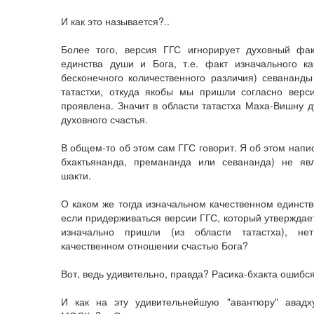
И как это называется?..
Более того, версия ГГС игнорирует духовный фак
единства души и Бога, т.е. факт изначального ка
бесконечного количественного различия) севананды
татастхи, откуда якобы мы пришли согласно верс
проявлена. Значит в области татастха Маха-Вишну 
духовного счастья.
В общем-то об этом сам ГГС говорит. Я об этом напис
бхактьянанда, премананда или севананда) не явл
шакти.
О каком же тогда изначальном качественном единств
если придерживаться версии ГГС, который утверждает
изначально пришли (из области татастха), нет
качественном отношении счастью Бога?
Вот, ведь удивительно, правда? Расика-бхакта ошибся
И как на эту удивительнейшую "авантюру" авад