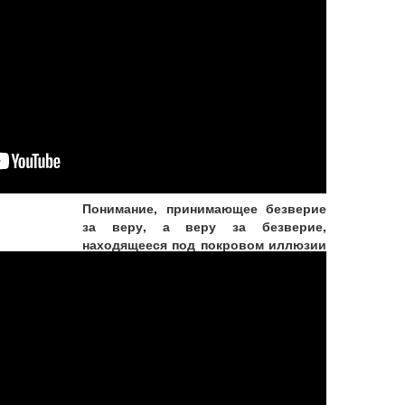
Люди в гуне невежества
считают великую душу
обыкновенным человеком, а
обыкновенного человека
принимают за великую душу
Понимание, принимающее безверие
за веру, а веру за безверие,
находящееся под покровом иллюзии
и тьмы, всегда устремленное в
ложном направлении, о Партха,
находится в гуне невежества.
КОММЕНТАРИЙ: Р...
Подробнее...
Вегетарианские