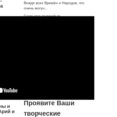
-
Вождя всех Времён и Народов, что
а
очень могуч...
Сокрылся великий ти...
Подробнее...
Бог нашёл личность, которая
будет бескорыстно строить
Царство Бога
Проблема многих детей Бога, тех, кто
пытаются войти в предназначение, в
том, что они пытаются нанять Бога,
чтобы Он совершил их желания и был
спонсором их мечты. Отсюда и все
расстройства, разочаров...
Подробнее...
Проявите Ваши
ны и
Арий и
творческие