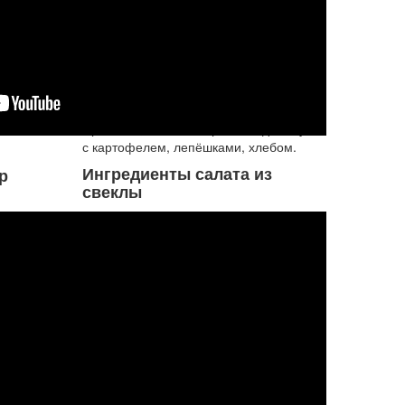
рецепты
Салат из свеклы и других
овощей
Приятное, слегка острое блюдо. Вкусно
с картофелем, лепёшками, хлебом.
Ингредиенты салата из
р
свеклы
- 2 свеклы;
- 2 моркови;
- 1 сладкий перец;
- 170 грамм домашней сметаны или
густых сливок;
- масло ...
Подробнее...
Больше вегетарианских рецептов...
Неслучайные