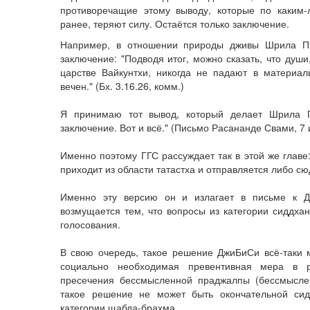
противоречащие этому выводу, которые по каким
ранее, теряют силу. Остаётся только заключение.
Например, в отношении природы дживы Шрила П
заключение: "Подводя итог, можно сказать, что душ
царстве Вайкунтхи, никогда не падают в материа
вечен." (Бх. 3.16.26, комм.)
Я принимаю тот вывод, который делает Шрила 
заключение. Вот и всё." (Письмо Расананде Свами, 7 
Именно поэтому ГГС рассуждает так в этой же главе
приходит из области татастха и отправляется либо сю
Именно эту версию он и излагает в письме к Д
возмущается тем, что вопросы из категории сиддха
голосования.
В свою очередь, такое решение ДжиБиСи всё-таки 
социально необходимая превентивная мера в р
пресечения бессмысленной праджалпы (бессмысле
такое решение не может быть окончательной сид
категории щабда-брахма.