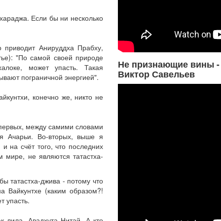
хараджа. Если бы ни несколько
о приводит Анируддха Прабху,
ье): "По самой своей природе
Не признающие вины -
алоке, может упасть. Такая
Виктор Савельев
зывают пограничной энергией".
йкунтхи, конечно же, никто не
-первых, между самими словами
я Ачарьи. Во-вторых, выше я
 и на счёт того, что последних
м мире, не являются татастха-
 бы татастха-джива - потому что
на Вайкунтхе (каким образом?!
т упасть.
 лила. Авадхута Нитай. А кто