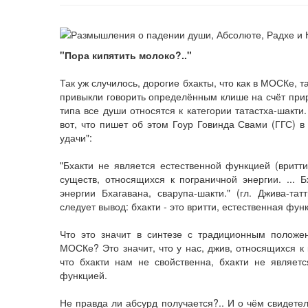
"Пора кипятить молоко?.."
Так уж случилось, дорогие бхакты, что как в МОСКе, та
привыкли говорить определённым клише на счёт прир
типа все души относятся к категории татастха-шакти
вот, что пишет об этом Гоур Говинда Свами (ГГС) в 
удачи":
"Бхакти не является естественной функцией (вритти
существ, относящихся к пограничной энергии. ... Б
энергии Бхагавана, сварупа-шакти." (гл. Джива-та
следует вывод: бхакти - это вритти, естественная фун
Что это значит в синтезе с традиционным положе
МОСКе? Это значит, что у нас, джив, относящихся к к
что бхакти нам не свойственна, бхакти не являетс
функцией.
Не правда ли абсурд получается?.. И о чём свидетел