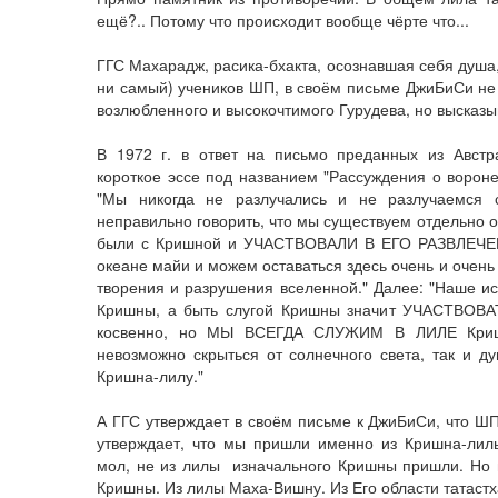
ещё?.. Потому что происходит вообще чёрте что...
ГГС Махарадж, расика-бхакта, осознавшая себя душа
ни самый) учеников ШП, в своём письме ДжиБиСи не
возлюбленного и высокочтимого Гурудева, но высказы
В 1972 г. в ответ на письмо преданных из Австр
короткое эссе под названием "Рассуждения о вороне
"Мы никогда не разлучались и не разлучаемся 
неправильно говорить, что мы существуем отдельно о
были с Кришной и УЧАСТВОВАЛИ В ЕГО РАЗВЛЕЧЕН
океане майи и можем оставаться здесь очень и очень 
творения и разрушения вселенной." Далее: "Наше и
Кришны, а быть слугой Кришны значит УЧАСТВОВА
косвенно, но МЫ ВСЕГДА СЛУЖИМ В ЛИЛЕ Криш
невозможно скрыться от солнечного света, так и д
Кришна-лилу."
А ГГС утверждает в своём письме к ДжиБиСи, что ШП,
утверждает, что мы пришли именно из Кришна-лил
мол, не из лилы изначального Кришны пришли. Но
Кришны. Из лилы Маха-Вишну. Из Его области татастх