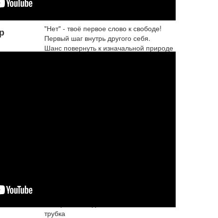
"Нет" - твоё первое слово к свободе!
р
Первый шаг внутрь другого себя.
Шанс повернуть к изначальной природе
То, что всегда ты считал своим "я".
"Нет" - ты представь, и не так уж и
сложно:
Нет никаких пира...
Подробнее...
Под струями дождя
Пропитанный чистой водою как-будто
будто бы губка,
Из-за горизонта плывёт караван седых
туч...
Наверное, это дымит неизменная
трубка