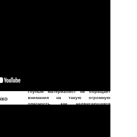
совершения греха. Но если
оно настаивает на том, чтобы
поступать греховно,
Верховный Господь
разрешает ему действовать
на свой страх и риск
Увы! Разве не удивительно, что
глупый материалист не обращает
внимания на такую огромную
чко
опасность, как надвигающаяся
смерть? Он знает, что смерть придет
наверняка, и все же не придает этому
значени
...
Подробнее...