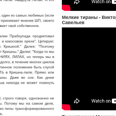
, один из самых любимых (если
Мелкие тираны - Викто
 принимает мнение ШП, своего
Савельев
вает своё собственное.
алии Прабхупада продиктовал
 и кокосовом орехе". Цитирую:
с Кришной." Далее: "Поэтому
т Кришны." Далее: "Когда-то мы
ИЯХ, ЛИЛАХ, но теперь мы в
долго, в течение многих циклов
стинное положение быть слугой
ТЬ в Кришна-лиле. Прямо или
ны. Даже во сне. Как днем
уша никогда не может покинуть
 строго говоря, однозначно не
ы. Потому мы на самом деле,
 из лилы трансформированного
а.