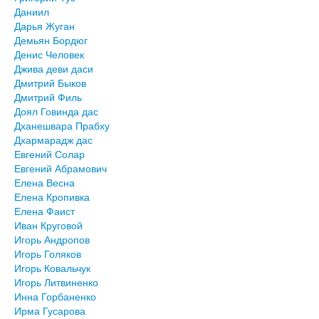
Даниил
Дарья Жуган
Демьян Бордюг
Денис Человек
Джива деви даси
Дмитрий Быков
Дмитрий Филь
Доял Говинда дас
Дханешвара Прабху
Дхармарадж дас
Евгений Солар
Евгений Абрамович
Елена Весна
Елена Кропивка
Елена Фаист
Иван Круговой
Игорь Андропов
Игорь Голяков
Игорь Ковальчук
Игорь Литвиненко
Инна Горбаненко
Ирма Гусарова