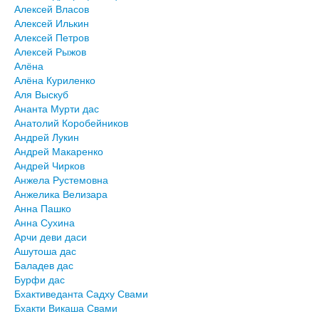
Алексей Власов
Алексей Илькин
Алексей Петров
Алексей Рыжов
Алёна
Алёна Куриленко
Аля Выскуб
Ананта Мурти дас
Анатолий Коробейников
Андрей Лукин
Андрей Макаренко
Андрей Чирков
Анжела Рустемовна
Анжелика Велизара
Анна Пашко
Анна Сухина
Арчи деви даси
Ашутоша дас
Баладев дас
Бурфи дас
Бхактиведанта Садху Свами
Бхакти Викаша Свами