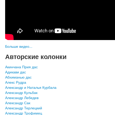
Больше видео...
Авторские колонки
Акинчана Прия дас
Адикави дас
Абхиманью дас
Алекс Рудра
Александр и Наталья Курбала
Александр Кульбак
Александр Лебедев
Александр Сак
Александр Терлецкий
Александр Трофимец