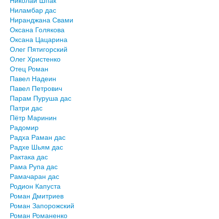
Николай Шпак
Ниламбар дас
Ниранджана Свами
Оксана Голякова
Оксана Цацарина
Олег Пятигорский
Олег Христенко
Отец Роман
Павел Надеин
Павел Петрович
Парам Пуруша дас
Патри дас
Пётр Маринин
Радомир
Радха Раман дас
Радхе Шьям дас
Рактака дас
Рама Рупа дас
Рамачаран дас
Родион Капуста
Роман Дмитриев
Роман Запорожский
Роман Романенко