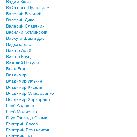
Вадим Казак
Вайшнава Прана дас
Валерий Великий
Валерий Диво
Валерий Славянин
Василий Котлинский
Вибхути Шакти дас
Видхата дас
Виктор Арий
Виктор Круц
Виталий Пихуля
Влад Бад
Владимир
Владимир Илькин
Владимир Кисель
Владимир Олиферинко
Владимир Хархардин
Глеб Андреев
Глеб Малиенко
Гоур Говинда Свами
Григорий Ляхов
Григорий Похвалитов
Григорий Туз