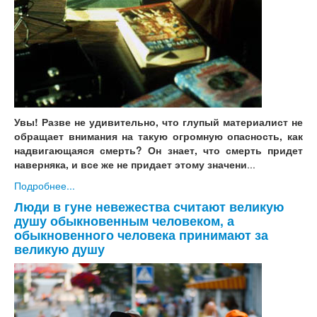
Увы! Разве не удивительно, что глупый материалист не
обращает внимания на такую огромную опасность, как
надвигающаяся смерть? Он знает, что смерть придет
наверняка, и все же не придает этому значени
...
Подробнее...
Люди в гуне невежества считают великую
душу обыкновенным человеком, а
обыкновенного человека принимают за
великую душу