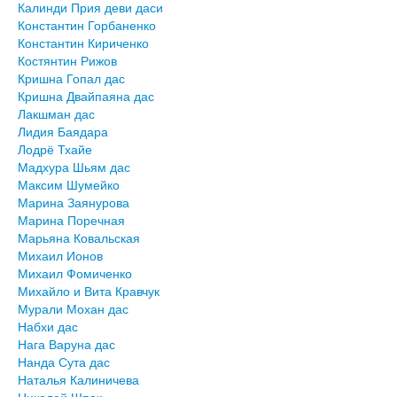
Калинди Прия деви даси
Константин Горбаненко
Константин Кириченко
Костянтин Рижов
Кришна Гопал дас
Кришна Двайпаяна дас
Лакшман дас
Лидия Баядара
Лодрё Тхайе
Мадхура Шьям дас
Максим Шумейко
Марина Заянурова
Марина Поречная
Марьяна Ковальская
Михаил Ионов
Михаил Фомиченко
Михайло и Вита Кравчук
Мурали Мохан дас
Набхи дас
Нага Варуна дас
Нанда Сута дас
Наталья Калиничева