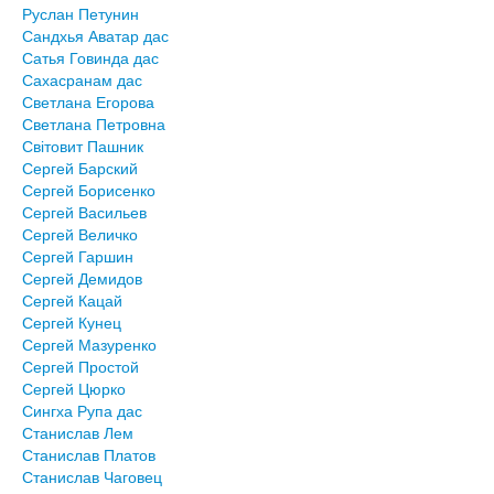
Руслан Петунин
Сандхья Аватар дас
Сатья Говинда дас
Сахасранам дас
Светлана Егорова
Светлана Петровна
Світовит Пашник
Сергей Барский
Сергей Борисенко
Сергей Васильев
Сергей Величко
Сергей Гаршин
Сергей Демидов
Сергей Кацай
Сергей Кунец
Сергей Мазуренко
Сергей Простой
Сергей Цюрко
Сингха Рупа дас
Станислав Лем
Станислав Платов
Станислав Чаговец