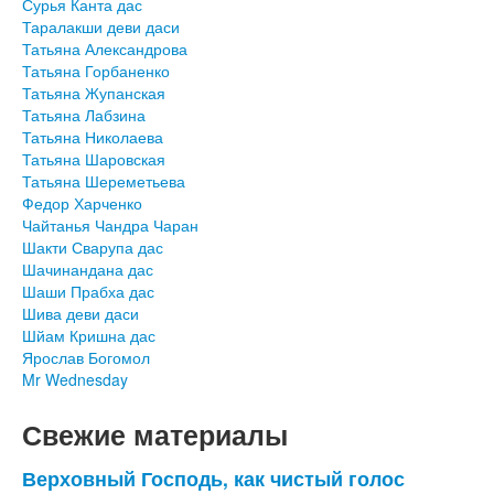
Сурья Канта дас
Таралакши деви даси
Татьяна Александрова
Татьяна Горбаненко
Татьяна Жупанская
Татьяна Лабзина
Татьяна Николаева
Татьяна Шаровская
Татьяна Шереметьева
Федор Харченко
Чайтанья Чандра Чаран
Шакти Сварупа дас
Шачинандана дас
Шаши Прабха дас
Шива деви даси
Шйам Кришна дас
Ярослав Богомол
Mr Wednesday
Свежие материалы
Верховный Господь, как чистый голос