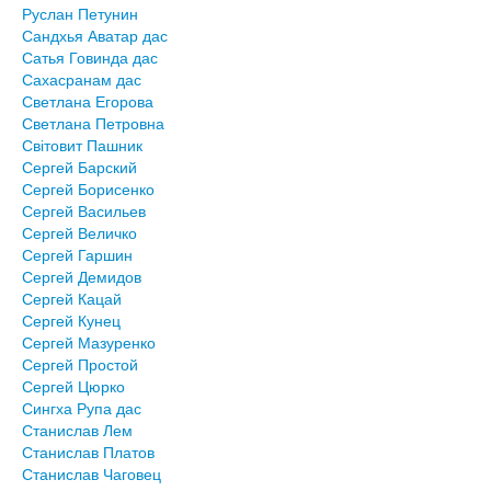
Руслан Петунин
Сандхья Аватар дас
Сатья Говинда дас
Сахасранам дас
Светлана Егорова
Светлана Петровна
Світовит Пашник
Сергей Барский
Сергей Борисенко
Сергей Васильев
Сергей Величко
Сергей Гаршин
Сергей Демидов
Сергей Кацай
Сергей Кунец
Сергей Мазуренко
Сергей Простой
Сергей Цюрко
Сингха Рупа дас
Станислав Лем
Станислав Платов
Станислав Чаговец