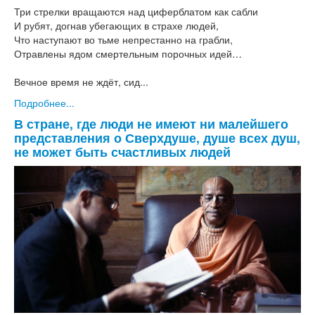
Три стрелки вращаются над циферблатом как сабли
И рубят, догнав убегающих в страхе людей,
Что наступают во тьме непрестанно на грабли,
Отравлены ядом смертельным порочных идей…
Вечное время не ждёт, сид...
Подробнее...
В стране, где люди не имеют ни малейшего
представления о Сверхдуше, душе всех душ,
не может быть счастливых людей