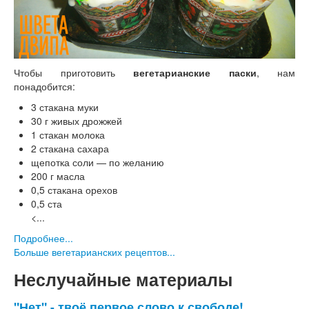
Чтобы приготовить
вегетарианские паски
, нам
понадобится:
3 стакана муки
30 г живых дрожжей
1 стакан молока
2 стакана сахара
щепотка соли — по желанию
200 г масла
0,5 стакана орехов
0,5 ста
<...
Подробнее...
Больше вегетарианских рецептов...
Неслучайные материалы
"Нет" - твоё первое слово к свободе!