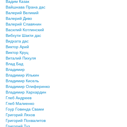
Вадим Казак
Вайшнава Прана дас
Валерий Великий
Валерий Диво
Валерий Славянин
Василий Котлинский
Вибхути Шакти дас
Видхата дас
Виктор Арий
Виктор Круц
Виталий Пихуля
Влад Бад
Владимир
Владимир Илькин
Владимир Кисель
Владимир Олиферинко
Владимир Хархардин
Глеб Андреев
Глеб Малиенко
Гоур Говинда Свами
Григорий Ляхов
Григорий Похвалитов
Григорий Туз