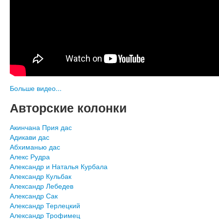
Больше видео...
Авторские колонки
Акинчана Прия дас
Адикави дас
Абхиманью дас
Алекс Рудра
Александр и Наталья Курбала
Александр Кульбак
Александр Лебедев
Александр Сак
Александр Терлецкий
Александр Трофимец