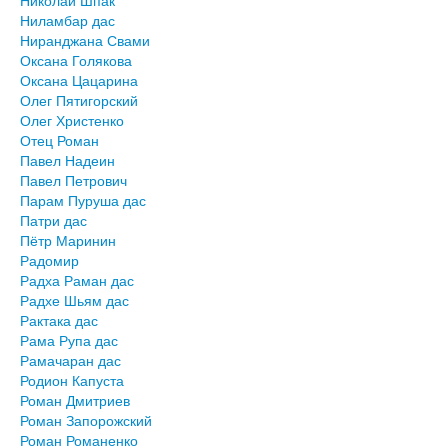
Николай Шпак
Ниламбар дас
Ниранджана Свами
Оксана Голякова
Оксана Цацарина
Олег Пятигорский
Олег Христенко
Отец Роман
Павел Надеин
Павел Петрович
Парам Пуруша дас
Патри дас
Пётр Маринин
Радомир
Радха Раман дас
Радхе Шьям дас
Рактака дас
Рама Рупа дас
Рамачаран дас
Родион Капуста
Роман Дмитриев
Роман Запорожский
Роман Романенко