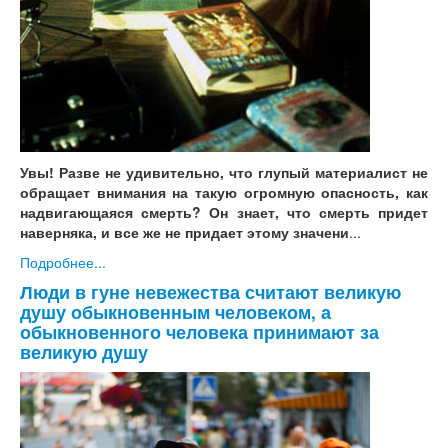
Увы! Разве не удивительно, что глупый материалист не
обращает внимания на такую огромную опасность, как
надвигающаяся смерть? Он знает, что смерть придет
наверняка, и все же не придает этому значени
...
Подробнее...
Люди в гуне невежества считают великую
душу обыкновенным человеком, а
обыкновенного человека принимают за
великую душу