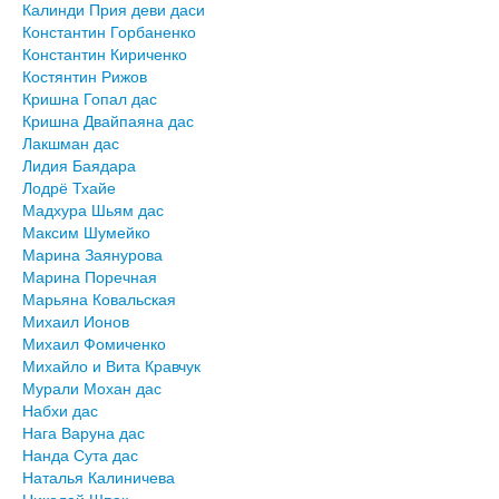
Калинди Прия деви даси
Константин Горбаненко
Константин Кириченко
Костянтин Рижов
Кришна Гопал дас
Кришна Двайпаяна дас
Лакшман дас
Лидия Баядара
Лодрё Тхайе
Мадхура Шьям дас
Максим Шумейко
Марина Заянурова
Марина Поречная
Марьяна Ковальская
Михаил Ионов
Михаил Фомиченко
Михайло и Вита Кравчук
Мурали Мохан дас
Набхи дас
Нага Варуна дас
Нанда Сута дас
Наталья Калиничева