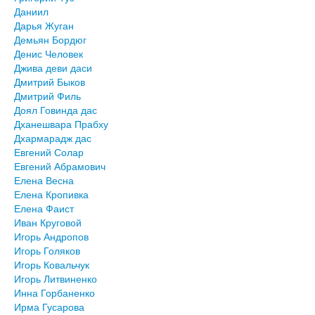
Даниил
Дарья Жуган
Демьян Бордюг
Денис Человек
Джива деви даси
Дмитрий Быков
Дмитрий Филь
Доял Говинда дас
Дханешвара Прабху
Дхармарадж дас
Евгений Солар
Евгений Абрамович
Елена Весна
Елена Кропивка
Елена Фаист
Иван Круговой
Игорь Андропов
Игорь Голяков
Игорь Ковальчук
Игорь Литвиненко
Инна Горбаненко
Ирма Гусарова