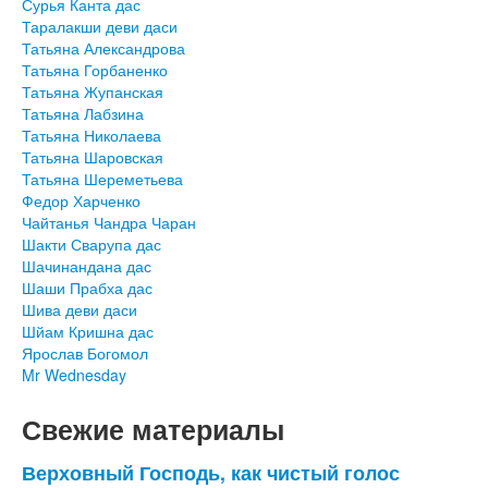
Сурья Канта дас
Таралакши деви даси
Татьяна Александрова
Татьяна Горбаненко
Татьяна Жупанская
Татьяна Лабзина
Татьяна Николаева
Татьяна Шаровская
Татьяна Шереметьева
Федор Харченко
Чайтанья Чандра Чаран
Шакти Сварупа дас
Шачинандана дас
Шаши Прабха дас
Шива деви даси
Шйам Кришна дас
Ярослав Богомол
Mr Wednesday
Свежие материалы
Верховный Господь, как чистый голос