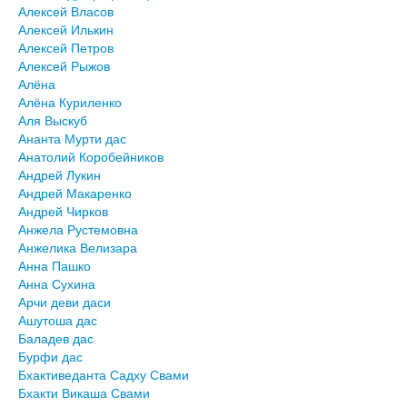
Алексей Власов
Алексей Илькин
Алексей Петров
Алексей Рыжов
Алёна
Алёна Куриленко
Аля Выскуб
Ананта Мурти дас
Анатолий Коробейников
Андрей Лукин
Андрей Макаренко
Андрей Чирков
Анжела Рустемовна
Анжелика Велизара
Анна Пашко
Анна Сухина
Арчи деви даси
Ашутоша дас
Баладев дас
Бурфи дас
Бхактиведанта Садху Свами
Бхакти Викаша Свами