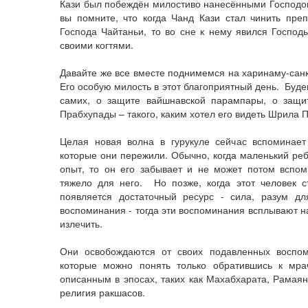
Кази был побеждён милостиво нанесёнными Господ
вы помните, что когда Чанд Кази стал чинить пре
Господа Чайтаньи, то во сне к нему явился Господ
своими когтями.
Давайте же все вместе поднимемся на харинаму-санк
Его особую милость в этот благоприятный день. Буде
самих, о защите вайшнавской парампары, о за
Прабхупады – такого, каким хотел его видеть Шрила 
Целая новая волна в гурукуле сейчас вспоминает
которые они пережили. Обычно, когда маленький ре
опыт, то он его забывает и не может потом вспом
тяжело для него. Но позже, когда этот человек с
появляется достаточный ресурс - сила, разум дл
воспоминания - тогда эти воспоминания всплывают на
излечить.
Они освобождаются от своих подавленных воспо
которые можно понять только обратившись к мра
описанным в эпосах, таких как Махабхарата, Рамая
религия ракшасов.