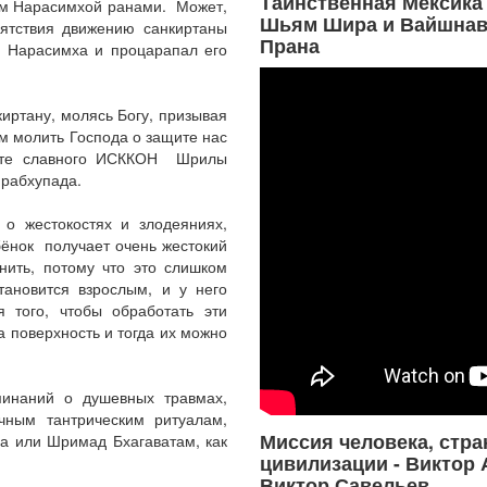
Таинственная Мексика 
ом Нарасимхой ранами. Может,
Шьям Шира и Вайшнав
пятствия движению санкиртаны
Прана
ь Нарасимха и процарапал его
иртану, молясь Богу, призывая
м молить Господа о защите нас
щите славного ИСККОН Шрилы
Прабхупада.
 о жестокостях и злодеяниях,
бёнок получает очень жестокий
нить, потому что это слишком
тановится взрослым, и у него
я того, чтобы обработать эти
 поверхность и тогда их можно
минаний о душевных травмах,
чным тантрическим ритуалам,
Миссия человека, стра
на или Шримад Бхагаватам, как
цивилизации - Виктор 
Виктор Савельев