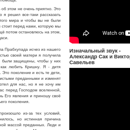
 об этом не очень приятно. Это
о я решил все-таки рассказать
того мира и чтобы вы не были
я стоит перед нами, которую мы
щё потом остановлюсь на этом,
даси.
ила Прабхупада исчез из нашего
Изначальный звук -
остью своей матери я получила
Александр Сак и Викто
Н были защищены, чтобы у них
Савельев
как любить Кришну. Я - дитя
 Это поколение и есть те дети,
 чистыми преданными и изменят
отел для нас, но я не хочу им
час перед Господом вселенной,
ь Его явления и приношу своё
ьего поколения.
роизошло из-за тех условий,
нилось, но истинная причина
ной массой преданных. Леди и