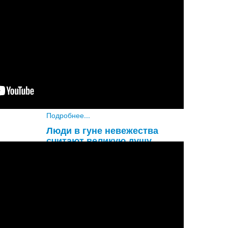
Увы! Разве не удивительно, что
глупый материалист не обращает
внимания на такую огромную
опасность, как надвигающаяся
смерть? Он знает, что смерть придет
наверняка, и все же не придает этому
значени
...
Подробнее...
Люди в гуне невежества
считают великую душу
обыкновенным человеком, а
обыкновенного человека
принимают за великую душу