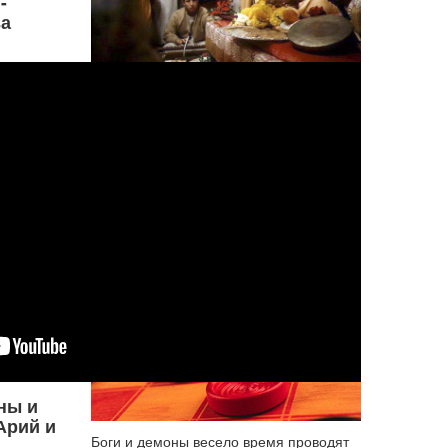
-
а
Каждый день тысячи новых людей
начинают интересоваться практикой
йоги и медитации. К сожалению, те,
кто ищет подходящего наставника,
как правило сталкиваются со
множеством магов, лжегуру и
самозванн
...
Подробнее...
Чапаев
ны и
Арий и
Боги и демоны весело время проводят