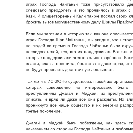
играх Господа Чайтаньи тоже присутствовало де
следовало преодолеть и это проявилось в играх 
Кази. И олицетворённый Кали так же послал своих к
бросить вызов могущественному делу Шрилы Прабху
Если мы заглянем в историю так, как она описываетс
играх Господа Шри Чайтаньи, мы увидим, что негод
на людей во времена Господа Чайтаньи были окру
последователей, тех, кто их поддерживал. Вот эти 
которые поддерживали агентов олицетворённого Кал
власти, славы, престижа, богатства и даже страх, чт
не будут проявлять достаточную лояльность.
Так же и в ИСККОНе существовал такой же организов
которых совершенно не интересовало благо 
преступлениям Джагая и Мадхая, их преступлен
описать, и вряд ли даже все они раскрыты. Их вл
проникнуто всё наше общество и их энергии распр
третье поколение.
Джагай и Мадхай были побеждены, как здесь ск
наказанием со стороны Господа Чайтаньи и любовью