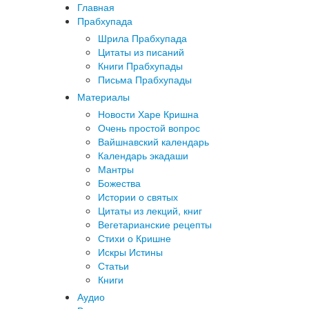
Главная
Прабхупада
Шрила Прабхупада
Цитаты из писаний
Книги Прабхупады
Письма Прабхупады
Материалы
Новости Харе Кришна
Очень простой вопрос
Вайшнавский календарь
Календарь экадаши
Мантры
Божества
Истории о святых
Цитаты из лекций, книг
Вегетарианские рецепты
Стихи о Кришне
Искры Истины
Статьи
Книги
Аудио