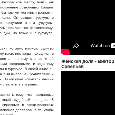
 безопасное место, почти как
 поколение сознающих Кришну
и бы такими могучими воинами,
 Кали. Он создал гурукулы в
е поступили в эти гурукулы,
ись насилию как физическому,
ндии, но также и в гурукуле,
рех», которую написал один из
му насилию, когда находился в
онять: «почему это со мной
Женская доля - Виктор
ными преданными, и когда ему
Савельев
ли в гурукуле. В своей книге он
 он был выброшен родителями и
ен. Такой опыт испытали многие
то залечить эти раны.
ривели к тому, что преданные
громный судебный процесс. В
н виновным в предъявленных
ллионов долларов на то, чтобы
ю помощь.