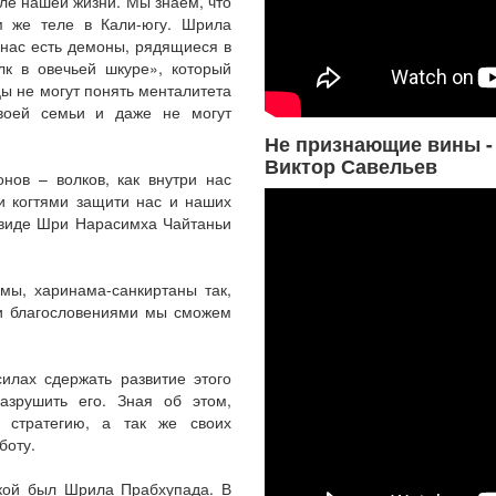
ле нашей жизни. Мы знаем, что
м же теле в Кали-югу. Шрила
 нас есть демоны, рядящиеся в
лк в овечьей шкуре», который
ы не могут понять менталитета
своей семьи и даже не могут
Не признающие вины -
Виктор Савельев
нов – волков, как внутри нас
и когтями защити нас и наших
 виде Шри Нарасимха Чайтаньи
мы, харинама-санкиртаны так,
ми благословениями мы сможем
илах сдержать развитие этого
азрушить его. Зная об этом,
 стратегию, а так же своих
боту.
укой был Шрила Прабхупада. В