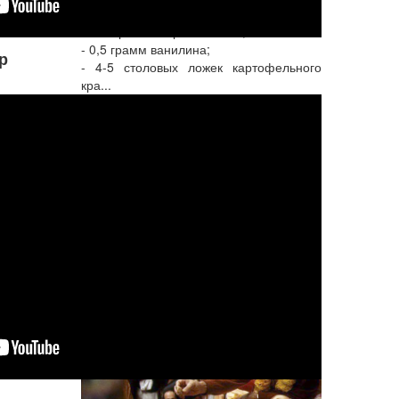
понадобится:
- 500 грамм творога 9-12 ℅;
- 0,5 грамм ванилина;
р
- 4-5 столовых ложек картофельного
кра...
Подробнее...
Больше вегетарианских рецептов...
Неслучайные
материалы
За секунду. Каждый может за
секунду достичь
совершенства при условии,
что хочет этого