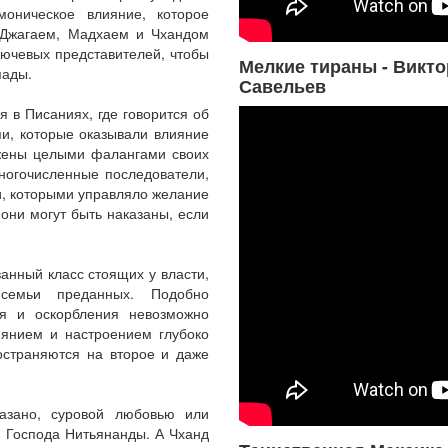
моническое влияние, которое
с Джагаем, Мадхаем и Чхандом
лючевых представителей, чтобы
Мелкие тираны - Викто
пады.
Савельев
я в Писаниях, где говорится об
яи, которые оказывали влияние
жены целыми фалангами своих
многочисленные последователи,
и, которыми управляло желание
о они могут быть наказаны, если
анный класс стоящих у власти,
семьи преданных. Подобно
ия и оскорбления невозможно
иянием и настроением глубоко
остраняются на второе и даже
азано, суровой любовью или
 Господа Нитьянанды. А Чханд