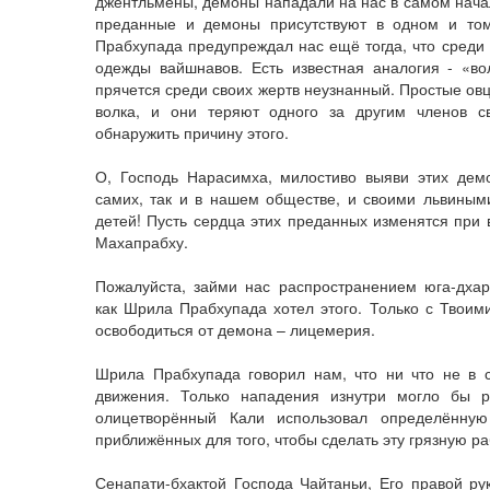
джентльмены, демоны нападали на нас в самом нача
преданные и демоны присутствуют в одном и то
Прабхупада предупреждал нас ещё тогда, что среди
одежды вайшнавов. Есть известная аналогия - «во
прячется среди своих жертв неузнанный. Простые овц
волка, и они теряют одного за другим членов 
обнаружить причину этого.
О, Господь Нарасимха, милостиво выяви этих демо
самих, так и в нашем обществе, и своими львиным
детей! Пусть сердца этих преданных изменятся при
Махапрабху.
Пожалуйста, займи нас распространением юга-дхар
как Шрила Прабхупада хотел этого. Только с Твои
освободиться от демона – лицемерия.
Шрила Прабхупада говорил нам, что ни что не в с
движения. Только нападения изнутри могло бы р
олицетворённый Кали использовал определённую
приближённых для того, чтобы сделать эту грязную ра
Сенапати-бхактой Господа Чайтаньи, Его правой р