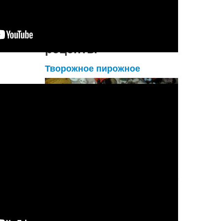
Подробнее...
Вегетарианские
рецепты
Творожное пирожное
Лёгкий, доступный и вкуснющий десерт
))) Не жирный!!!
Для приготовления
творожного пирожного нам