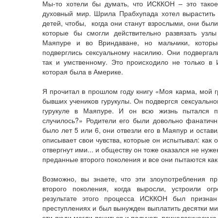
Мы-то хотели бы думать, что ИСККОН – это такое
духовный мир. Шрила Прабхупада хотел вырастить
детей, чтобы, когда они станут взрослыми, они был
которые бы смогли действительно развязать узлы
Маяпуре и во Вриндаване, но мальчики, которы
подверглись сексуальному насилию. Они подвергал
так и умственному. Это происходило не только в И
которая была в Америке.
Я прочитал в прошлом году книгу «Моя карма, мой г
бывших учеников гурукулы. Он подвергся сексуально
гурукуле в Маяпуре. И он всю жизнь пытался п
случилось?» Родители его были довольно фанатич
было лет 5 или 6, они отвезли его в Маяпур и остави
описывает свои чувства, которые он испытывал: как
отвергнут ими... и обществу он тоже оказался не нуж
преданные второго поколения и все они пытаются как-
Возможно, вы знаете, что эти злоупотребления п
второго поколения, когда выросли, устроили о
результате этого процесса ИСККОН был призна
преступлениях и был вынужден выплатить десятки ми
эти люди могли лечиться и получать психологическу