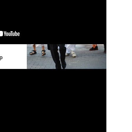
р
Понимание, принимающее безверие
за веру, а веру за безверие,
находящееся под покровом иллюзии
и тьмы, всегда устремленное в
ложном направлении, о Партха,
находится в гуне невежества.
КОММЕНТАРИЙ: Р...