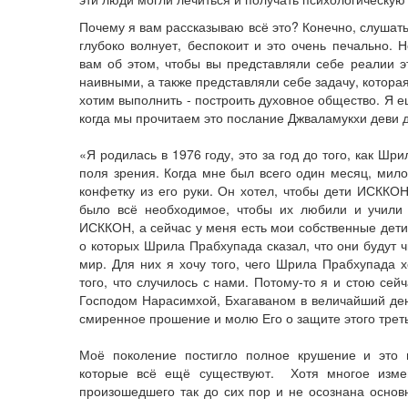
Почему я вам рассказываю всё это? Конечно, слушать
глубоко волнует, беспокоит и это очень печально. Н
вам об этом, чтобы вы представляли себе реалии э
наивными, а также представляли себе задачу, котора
хотим выполнить - построить духовное общество. Я е
когда мы прочитаем это послание Джваламукхи деви 
«Я родилась в 1976 году, это за год до того, как Шр
поля зрения. Когда мне был всего один месяц, мил
конфетку из его руки. Он хотел, чтобы дети ИСККО
было всё необходимое, чтобы их любили и учили 
ИСККОН, а сейчас у меня есть мои собственные дети.
о которых Шрила Прабхупада сказал, что они будут
мир. Для них я хочу того, чего Шрила Прабхупада х
того, что случилось с нами. Потому-то я и стою сей
Господом Нарасимхой, Бхагаваном в величайший ден
смиренное прошение и молю Его о защите этого трет
Моё поколение постигло полное крушение и это п
которые всё ещё существуют. Хотя многое изме
произошедшего так до сих пор и не осознана основ