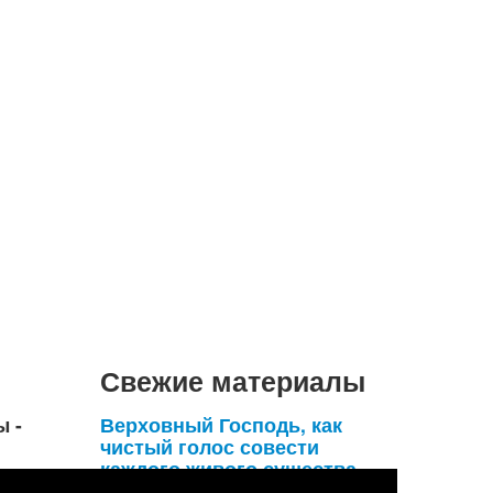
Свежие материалы
ы -
Верховный Господь, как
чистый голос совести
каждого живого существа,
умоляет его удержаться от