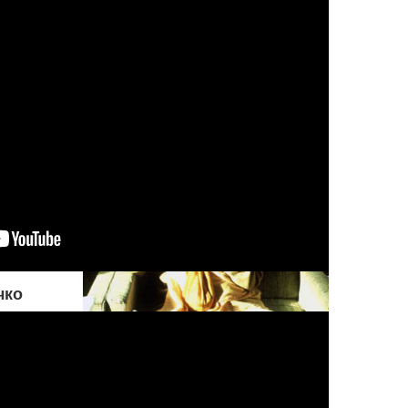
совершения греха. Но если
оно настаивает на том, чтобы
поступать греховно,
Верховный Господь
разрешает ему действовать
на свой страх и риск
чко