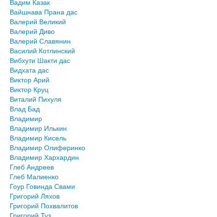
Вадим Казак
Вайшнава Прана дас
Валерий Великий
Валерий Диво
Валерий Славянин
Василий Котлинский
Вибхути Шакти дас
Видхата дас
Виктор Арий
Виктор Круц
Виталий Пихуля
Влад Бад
Владимир
Владимир Илькин
Владимир Кисель
Владимир Олиферинко
Владимир Хархардин
Глеб Андреев
Глеб Малиенко
Гоур Говинда Свами
Григорий Ляхов
Григорий Похвалитов
Григорий Туз