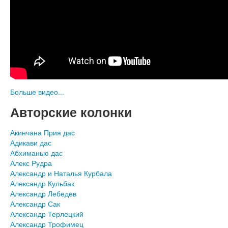
Больше видео...
Авторские колонки
Акинчана Прия дас
Адикави дас
Абхиманью дас
Алекс Рудра
Александр и Наталья Курбала
Александр Кульбак
Александр Лебедев
Александр Сак
Александр Терлецкий
Александр Трофимец