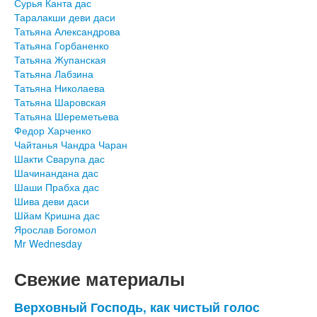
Сурья Канта дас
Таралакши деви даси
Татьяна Александрова
Татьяна Горбаненко
Татьяна Жупанская
Татьяна Лабзина
Татьяна Николаева
Татьяна Шаровская
Татьяна Шереметьева
Федор Харченко
Чайтанья Чандра Чаран
Шакти Сварупа дас
Шачинандана дас
Шаши Прабха дас
Шива деви даси
Шйам Кришна дас
Ярослав Богомол
Mr Wednesday
Свежие материалы
Верховный Господь, как чистый голос