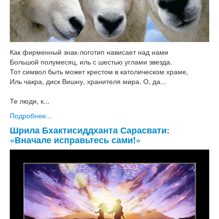
Как фирменный знак-логотип нависает над нами
Большой полумесяц, иль с шестью углами звезда.
Тот символ быть может крестом в католическом храме,
Иль чакра, диск Вишну, хранителя мира. О, да...
Те люди, к...
Подробнее...
Шрила Бхактисиддханта Сарасвати:
«Вначале исправьтесь сами!»