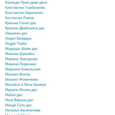
Калинди Прия деви даси
Константин Горбаненко
Константин Кириченко
Костянтин Рижов
Кришна Гопал дас
Кришна Двайпаяна дас
Лакшман дас
Лидия Баядара
Лодрё Тхайе
Мадхура Шьям дас
Максим Шумейко
Марина Заянурова
Марина Поречная
Марьяна Ковальская
Михаил Ионов
Михаил Фомиченко
Михайло и Вита Кравчук
Мурали Мохан дас
Набхи дас
Нага Варуна дас
Нанда Сута дас
Наталья Калиничева