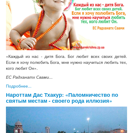
«Каждый из нас - дитя Бога. Бог любит всех своих детей.
Если я хочу полюбить Бога, мне нужно научиться любить тех,
кого любит Он».
ЕС Радханатх Свами
...
Подробнее...
Нароттам Дас Тхакур: «Паломничество по
святым местам - своего рода иллюзия»