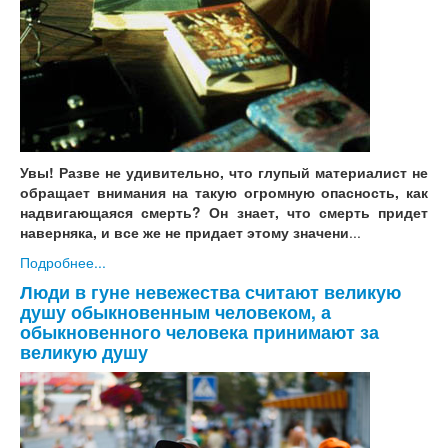
Увы! Разве не удивительно, что глупый материалист не
обращает внимания на такую огромную опасность, как
надвигающаяся смерть? Он знает, что смерть придет
наверняка, и все же не придает этому значени
...
Подробнее...
Люди в гуне невежества считают великую
душу обыкновенным человеком, а
обыкновенного человека принимают за
великую душу