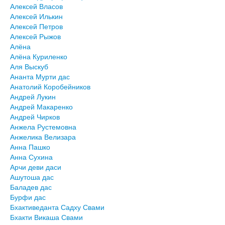
Алексей Власов
Алексей Илькин
Алексей Петров
Алексей Рыжов
Алёна
Алёна Куриленко
Аля Выскуб
Ананта Мурти дас
Анатолий Коробейников
Андрей Лукин
Андрей Макаренко
Андрей Чирков
Анжела Рустемовна
Анжелика Велизара
Анна Пашко
Анна Сухина
Арчи деви даси
Ашутоша дас
Баладев дас
Бурфи дас
Бхактиведанта Садху Свами
Бхакти Викаша Свами