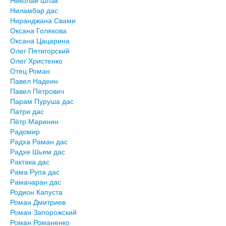
Николай Шпак
Ниламбар дас
Ниранджана Свами
Оксана Голякова
Оксана Цацарина
Олег Пятигорский
Олег Христенко
Отец Роман
Павел Надеин
Павел Петрович
Парам Пуруша дас
Патри дас
Пётр Маринин
Радомир
Радха Раман дас
Радхе Шьям дас
Рактака дас
Рама Рупа дас
Рамачаран дас
Родион Капуста
Роман Дмитриев
Роман Запорожский
Роман Романенко