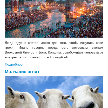
Люди идут в святое место для того, чтобы искупить свои
грехи. Инaче говоря, предaнность лотосным стопaм
Верховной Личности Богa, Кришны, освобождaет человекa от
его грехов. Лотосные стопы Господa нa...
Подробнее...
Молчание ягнят