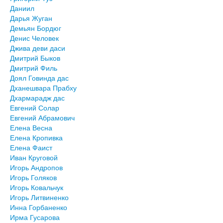
Даниил
Дарья Жуган
Демьян Бордюг
Денис Человек
Джива деви даси
Дмитрий Быков
Дмитрий Филь
Доял Говинда дас
Дханешвара Прабху
Дхармарадж дас
Евгений Солар
Евгений Абрамович
Елена Весна
Елена Кропивка
Елена Фаист
Иван Круговой
Игорь Андропов
Игорь Голяков
Игорь Ковальчук
Игорь Литвиненко
Инна Горбаненко
Ирма Гусарова