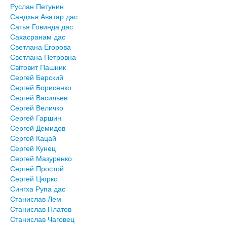
Руслан Петунин
Сандхья Аватар дас
Сатья Говинда дас
Сахасранам дас
Светлана Егорова
Светлана Петровна
Світовит Пашник
Сергей Барский
Сергей Борисенко
Сергей Васильев
Сергей Величко
Сергей Гаршин
Сергей Демидов
Сергей Кацай
Сергей Кунец
Сергей Мазуренко
Сергей Простой
Сергей Цюрко
Сингха Рупа дас
Станислав Лем
Станислав Платов
Станислав Чаговец