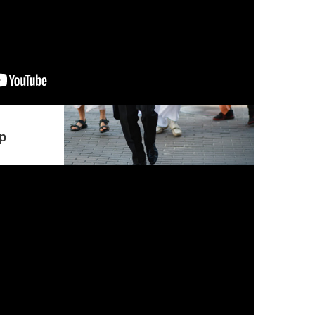
р
Понимание, принимающее безверие
за веру, а веру за безверие,
находящееся под покровом иллюзии
и тьмы, всегда устремленное в
ложном направлении, о Партха,
находится в гуне невежества.
КОММЕНТАРИЙ: Р...