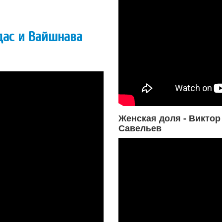
дас и Вайшнава
Женская доля - Виктор
Савельев