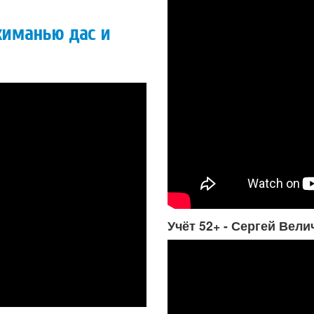
бхиманью дас и
Учёт 52+ - Сергей Вели