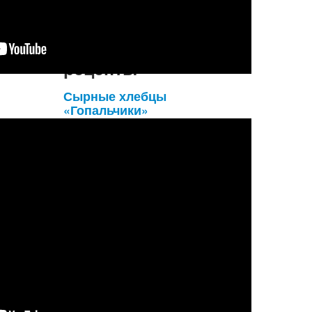
Подробнее...
Вегетарианские
рецепты
Сырные хлебцы
«Гопальчики»
Добрый день. Ещё один кулинарный
эксперимент. Дома было в наличии
много видов разной муки, а вот что из