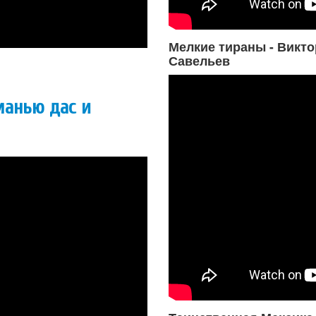
Мелкие тираны - Викто
Савельев
манью дас и