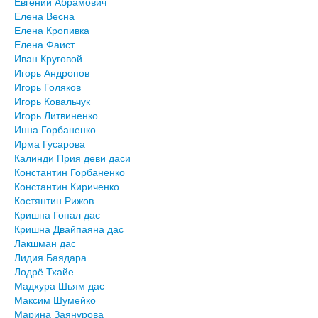
Евгений Абрамович
Елена Весна
Елена Кропивка
Елена Фаист
Иван Круговой
Игорь Андропов
Игорь Голяков
Игорь Ковальчук
Игорь Литвиненко
Инна Горбаненко
Ирма Гусарова
Калинди Прия деви даси
Константин Горбаненко
Константин Кириченко
Костянтин Рижов
Кришна Гопал дас
Кришна Двайпаяна дас
Лакшман дас
Лидия Баядара
Лодрё Тхайе
Мадхура Шьям дас
Максим Шумейко
Марина Заянурова