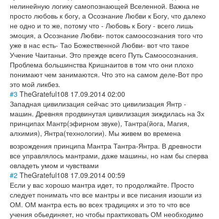
нелинейную логику самопознающей Вселенной. Важна не
просто любовь к богу, а Осознание Любви к Богу, что далеко
не одно и то же, потому что - Любовь к Богу - всего лишь
эмоция, а Осознание Любви- поток самоосознания того что
уже в нас есть- Тао Божественной Любви- вот что такое
Учение Чаитаньи. Это прежде всего Путь Самоосознания.
Проблема большинства Кришнаитов в том что они плохо
понимают чем занимаются. Что это на самом деле-Вот про
это мой ликбез.
#3
TheGrateful108
17.09.2014 02:00
Западная цивилизация сейчас это цивилизация Янтр -
машин. Древняя продвинутая цивилизация зиждилась на 3х
принципах Мантр(эфирном звуке), Тантра(йога, Магия,
алхимия), Янтра(технологи
и). Мы живем во времена
возрождения принципа Мантра Тантра-Янтра. В древности
все управлялось мантрами, даже машины, но нам бы сперва
овладеть умом и чувствами
#2
TheGrateful108
17.09.2014 00:59
Если у вас хорошо мантра идет, то продолжайте. Просто
следует понимать что все мантры и все писания изошли из
ОМ. ОМ мантра есть во всех традициях и это то что все
учения обьединяет, но чтобы практиковать ОМ необходимо