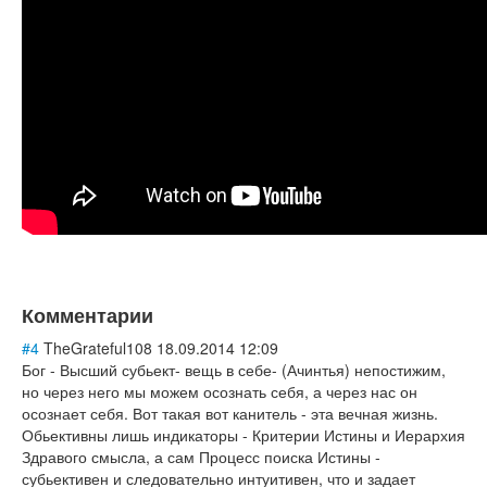
Книги
Аудио
Видео
Контакты
Наши контакты
Помощь Швета Двипе
Комментарии
#4
TheGrateful108
18.09.2014 12:09
Бог - Высший субьект- вещь в себе- (Ачинтья) непостижим,
но через него мы можем осознать себя, а через нас он
осознает себя. Вот такая вот канитель - эта вечная жизнь.
Обьективны лишь индикаторы - Критерии Истины и Иерархия
Здравого смысла, а сам Процесс поиска Истины -
субьективен и следовательно интуитивен, что и задает