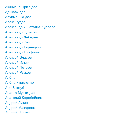
Акинчана Прия дас
Адикави дас
Абхиманью дас
Алекс Рудра
Александр и Наталья Курбала
Александр Кульбак
Александр Лебедев
Александр Сак
Александр Терлецкий
Александр Трофимец
Алексей Власов
Алексей Илькин
Алексей Петров
Алексей Рыжов
Алёна
Алёна Куриленко
Аля Выскуб
Ананта Мурти дас
Анатолий Коробейников
Андрей Лукин
Андрей Макаренко
Андрей Чирков