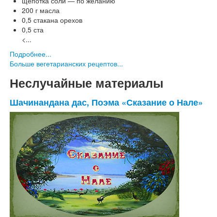
щепотка соли — по желанию
200 г масла
0,5 стакана орехов
0,5 ста
<...
Подробнее...
Больше вегетарианских рецептов...
Неслучайные материалы
Шачинандана дас, Поэма «Сказание о Нале»