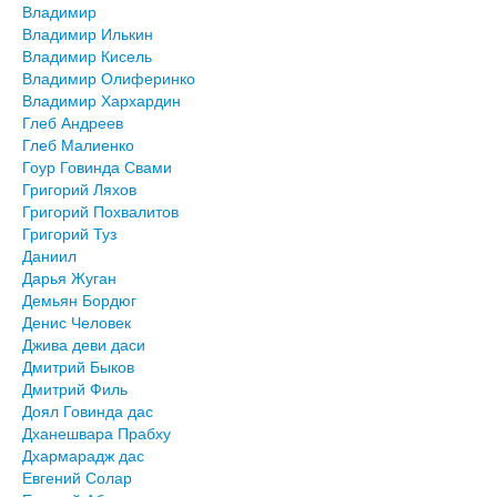
Владимир
Владимир Илькин
Владимир Кисель
Владимир Олиферинко
Владимир Хархардин
Глеб Андреев
Глеб Малиенко
Гоур Говинда Свами
Григорий Ляхов
Григорий Похвалитов
Григорий Туз
Даниил
Дарья Жуган
Демьян Бордюг
Денис Человек
Джива деви даси
Дмитрий Быков
Дмитрий Филь
Доял Говинда дас
Дханешвара Прабху
Дхармарадж дас
Евгений Солар