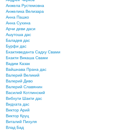
Анжела Рустемовна
Анжелика Велизара
Анна Пашко
Анна Сухина
Арчи деви даси
Ашутоша дас
Баладев дас
Бурфи дас
Бхактиведанта Садху Свами
Бхакти Викаша Свами
Вадим Казак
Вайшнава Прана дас
Валерий Великий
Валерий Диво
Валерий Славянин
Василий Котлинский
Вибхути Шакти дас
Видхата дас
Виктор Арий
Виктор Круц
Виталий Пихуля
Влад Бад