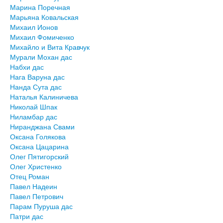
Марина Поречная
Марьяна Ковальская
Михаил Ионов
Михаил Фомиченко
Михайло и Вита Кравчук
Мурали Мохан дас
Набхи дас
Нага Варуна дас
Нанда Сута дас
Наталья Калиничева
Николай Шпак
Ниламбар дас
Ниранджана Свами
Оксана Голякова
Оксана Цацарина
Олег Пятигорский
Олег Христенко
Отец Роман
Павел Надеин
Павел Петрович
Парам Пуруша дас
Патри дас