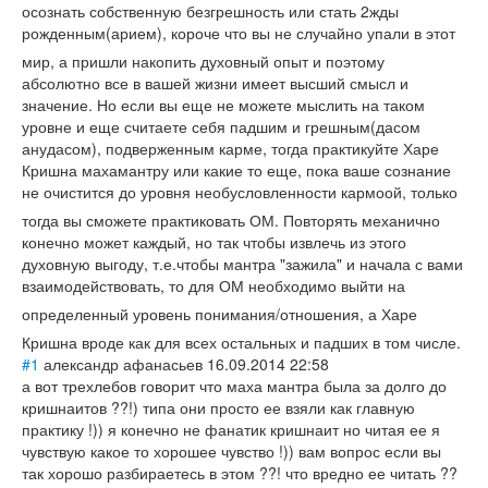
осознать собственную безгрешность или стать 2жды
рожденным(арием
), короче что вы не случайно упали в этот
мир, а пришли накопить духовный опыт и поэтому
абсолютно все в вашей жизни имеет высший смысл и
значение. Но если вы еще не можете мыслить на таком
уровне и еще считаете себя падшим и грешным(дасом
анудасом), подверженным карме, тогда практикуйте Харе
Кришна махамантру или какие то еще, пока ваше сознание
не очистится до уровня необусловленнос
ти кармоой, только
тогда вы сможете практиковать ОМ. Повторять механично
конечно может каждый, но так чтобы извлечь из этого
духовную выгоду, т.е.чтобы мантра "зажила" и начала с вами
взаимодействова
ть, то для ОМ необходимо выйти на
определенный уровень понимания/отнош
ения, а Харе
Кришна вроде как для всех остальных и падших в том числе.
#1
александр афанасьев
16.09.2014 22:58
а вот трехлебов говорит что маха мантра была за долго до
кришнаитов ??!) типа они просто ее взяли как главную
практику !)) я конечно не фанатик кришнаит но читая ее я
чувствую какое то хорошее чувство !)) вам вопрос если вы
так хорошо разбираетесь в этом ??! что вредно ее читать ??