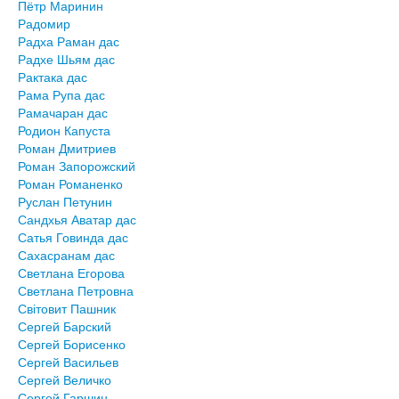
Пётр Маринин
Радомир
Радха Раман дас
Радхе Шьям дас
Рактака дас
Рама Рупа дас
Рамачаран дас
Родион Капуста
Роман Дмитриев
Роман Запорожский
Роман Романенко
Руслан Петунин
Сандхья Аватар дас
Сатья Говинда дас
Сахасранам дас
Светлана Егорова
Светлана Петровна
Світовит Пашник
Сергей Барский
Сергей Борисенко
Сергей Васильев
Сергей Величко
Сергей Гаршин