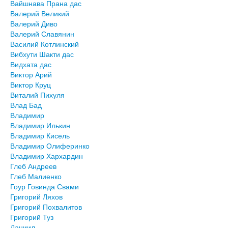
Вайшнава Прана дас
Валерий Великий
Валерий Диво
Валерий Славянин
Василий Котлинский
Вибхути Шакти дас
Видхата дас
Виктор Арий
Виктор Круц
Виталий Пихуля
Влад Бад
Владимир
Владимир Илькин
Владимир Кисель
Владимир Олиферинко
Владимир Хархардин
Глеб Андреев
Глеб Малиенко
Гоур Говинда Свами
Григорий Ляхов
Григорий Похвалитов
Григорий Туз
Даниил