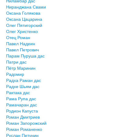
Ниламбар дас
Ниранджана Свами
Оксана Голякова
Оксана Цацарина
Олег Пятигорский
Олег Христенко
Отец Роман
Павел Надеин
Павел Петрович
Парам Пуруша дас
Патри дас
Пётр Маринин
Радомир
Радха Раман дас
Радхе Шьям дас
Рактака дас
Рама Рупа дас
Рамачаран дас
Родион Капуста
Роман Дмитриев
Роман Запорожский
Роман Романенко
Руслан Петунин