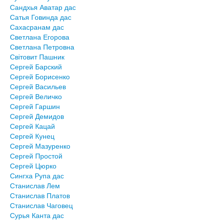
Сандхья Аватар дас
Сатья Говинда дас
Сахасранам дас
Светлана Егорова
Светлана Петровна
Світовит Пашник
Сергей Барский
Сергей Борисенко
Сергей Васильев
Сергей Величко
Сергей Гаршин
Сергей Демидов
Сергей Кацай
Сергей Кунец
Сергей Мазуренко
Сергей Простой
Сергей Цюрко
Сингха Рупа дас
Станислав Лем
Станислав Платов
Станислав Чаговец
Сурья Канта дас