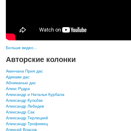
Больше видео...
Авторские колонки
Акинчана Прия дас
Адикави дас
Абхиманью дас
Алекс Рудра
Александр и Наталья Курбала
Александр Кульбак
Александр Лебедев
Александр Сак
Александр Терлецкий
Александр Трофимец
Алексей Власов