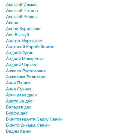
Алексей Илькин
Алексей Петров
Алексей Рыжов
Алёна
Алёна Куриленко
Аля Выскуб
Ананта Мурти дас
Анатолий Коробейников
Андрей Лукин
Андрей Макаренко
Андрей Чирков
Анжела Рустемовна
Анжелика Велизара
Анна Пашко
Анна Сухина
Арчи деви даси
Ашутоша дас
Баладев дас
Бурфи дас
Бхактиведанта Садху Свами
Бхакти Викаша Свами
Вадим Казак