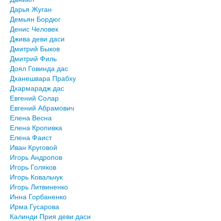
Дарья Жуган
Демьян Бордюг
Денис Человек
Джива деви даси
Дмитрий Быков
Дмитрий Филь
Доял Говинда дас
Дханешвара Прабху
Дхармарадж дас
Евгений Солар
Евгений Абрамович
Елена Весна
Елена Кропивка
Елена Фаист
Иван Круговой
Игорь Андропов
Игорь Голяков
Игорь Ковальчук
Игорь Литвиненко
Инна Горбаненко
Ирма Гусарова
Калинди Прия деви даси