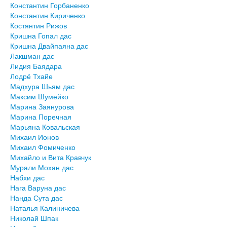
Константин Горбаненко
Константин Кириченко
Костянтин Рижов
Кришна Гопал дас
Кришна Двайпаяна дас
Лакшман дас
Лидия Баядара
Лодрё Тхайе
Мадхура Шьям дас
Максим Шумейко
Марина Заянурова
Марина Поречная
Марьяна Ковальская
Михаил Ионов
Михаил Фомиченко
Михайло и Вита Кравчук
Мурали Мохан дас
Набхи дас
Нага Варуна дас
Нанда Сута дас
Наталья Калиничева
Николай Шпак