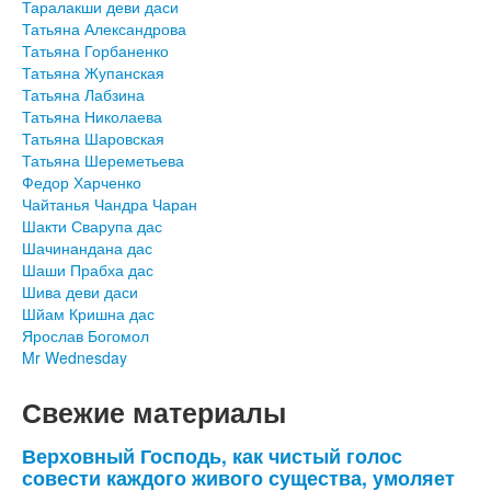
Таралакши деви даси
Татьяна Александрова
Татьяна Горбаненко
Татьяна Жупанская
Татьяна Лабзина
Татьяна Николаева
Татьяна Шаровская
Татьяна Шереметьева
Федор Харченко
Чайтанья Чандра Чаран
Шакти Сварупа дас
Шачинандана дас
Шаши Прабха дас
Шива деви даси
Шйам Кришна дас
Ярослав Богомол
Mr Wednesday
Свежие материалы
Верховный Господь, как чистый голос
совести каждого живого существа, умоляет