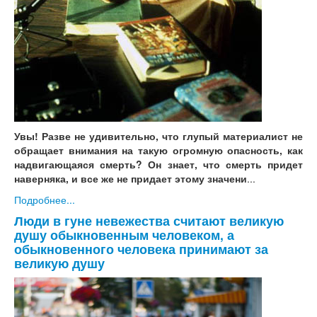
Увы! Разве не удивительно, что глупый материалист не
обращает внимания на такую огромную опасность, как
надвигающаяся смерть? Он знает, что смерть придет
наверняка, и все же не придает этому значени
...
Подробнее...
Люди в гуне невежества считают великую
душу обыкновенным человеком, а
обыкновенного человека принимают за
великую душу