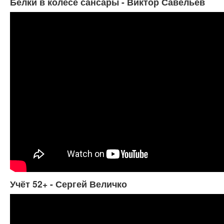
Белки в колесе сансары - Виктор Савельев
Учёт 52+ - Сергей Величко