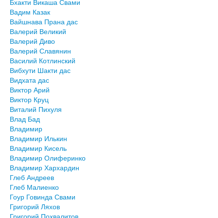
Бхакти Викаша Свами
Вадим Казак
Вайшнава Прана дас
Валерий Великий
Валерий Диво
Валерий Славянин
Василий Котлинский
Вибхути Шакти дас
Видхата дас
Виктор Арий
Виктор Круц
Виталий Пихуля
Влад Бад
Владимир
Владимир Илькин
Владимир Кисель
Владимир Олиферинко
Владимир Хархардин
Глеб Андреев
Глеб Малиенко
Гоур Говинда Свами
Григорий Ляхов
Григорий Похвалитов