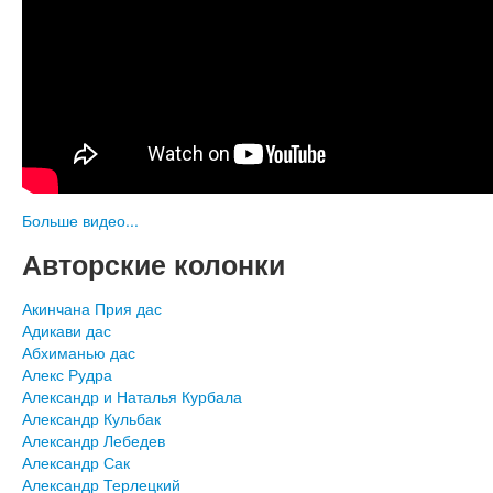
Больше видео...
Авторские колонки
Акинчана Прия дас
Адикави дас
Абхиманью дас
Алекс Рудра
Александр и Наталья Курбала
Александр Кульбак
Александр Лебедев
Александр Сак
Александр Терлецкий