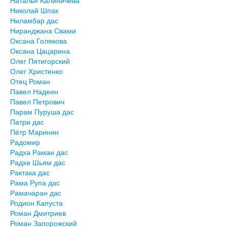
Наталья Калиничева
Николай Шпак
Ниламбар дас
Ниранджана Свами
Оксана Голякова
Оксана Цацарина
Олег Пятигорский
Олег Христенко
Отец Роман
Павел Надеин
Павел Петрович
Парам Пуруша дас
Патри дас
Пётр Маринин
Радомир
Радха Раман дас
Радхе Шьям дас
Рактака дас
Рама Рупа дас
Рамачаран дас
Родион Капуста
Роман Дмитриев
Роман Запорожский