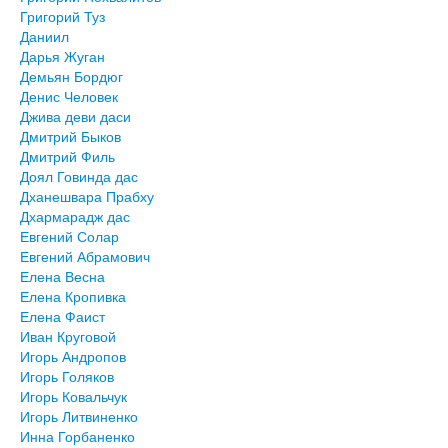
Григорий Туз
Даниил
Дарья Жуган
Демьян Бордюг
Денис Человек
Джива деви даси
Дмитрий Быков
Дмитрий Филь
Доял Говинда дас
Дханешвара Прабху
Дхармарадж дас
Евгений Солар
Евгений Абрамович
Елена Весна
Елена Кропивка
Елена Фаист
Иван Круговой
Игорь Андропов
Игорь Голяков
Игорь Ковальчук
Игорь Литвиненко
Инна Горбаненко