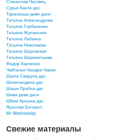
Станислав Чаговец
Сурья Канта дас
Таралакши деви даси
Татьяна Александрова
Татьяна Горбаненко
Татьяна Жупанская
Татьяна Лабзина
Татьяна Николаева
Татьяна Шаровская
Татьяна Шереметьева
Федор Харченко
Чайтанья Чандра Чаран
Шакти Сварупа дас
Шачинандана дас
Шаши Прабха дас
Шива деви даси
Шйам Кришна дас
Ярослав Богомол
Mr Wednesday
Свежие материалы