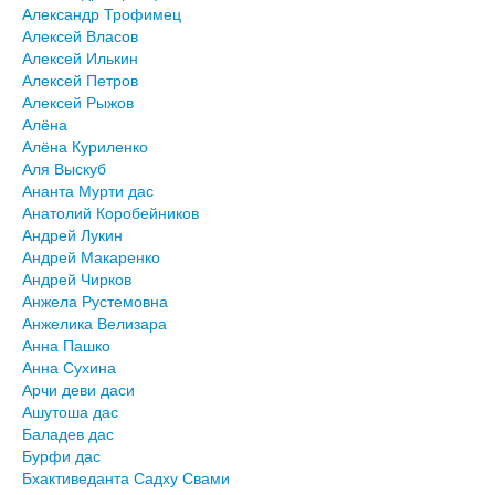
Александр Трофимец
Алексей Власов
Алексей Илькин
Алексей Петров
Алексей Рыжов
Алёна
Алёна Куриленко
Аля Выскуб
Ананта Мурти дас
Анатолий Коробейников
Андрей Лукин
Андрей Макаренко
Андрей Чирков
Анжела Рустемовна
Анжелика Велизара
Анна Пашко
Анна Сухина
Арчи деви даси
Ашутоша дас
Баладев дас
Бурфи дас
Бхактиведанта Садху Свами