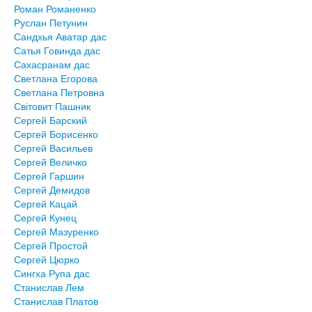
Роман Романенко
Руслан Петунин
Сандхья Аватар дас
Сатья Говинда дас
Сахасранам дас
Светлана Егорова
Светлана Петровна
Світовит Пашник
Сергей Барский
Сергей Борисенко
Сергей Васильев
Сергей Величко
Сергей Гаршин
Сергей Демидов
Сергей Кацай
Сергей Кунец
Сергей Мазуренко
Сергей Простой
Сергей Цюрко
Сингха Рупа дас
Станислав Лем
Станислав Платов