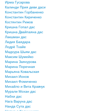
Ирма Гусарова
Калинди Прия деви даси
Константин Горбаненко
Константин Кириченко
Костянтин Рижов
Кришна Гопал дас
Кришна Двайпаяна дас
Лакшман дас
Лидия Баядара
Лодрё Тхайе
Мадхура Шьям дас
Максим Шумейко
Марина Заянурова
Марина Поречная
Марьяна Ковальская
Михаил Ионов
Михаил Фомиченко
Михайло и Вита Кравчук
Мурали Мохан дас
Набхи дас
Нага Варуна дас
Нанда Сута дас