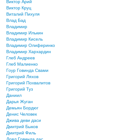
Виктор Арий
Виктор Круц
Виталий Пихуля
Влад Бад
Владимир
Владимир Илькин
Владимир Кисель
Владимир Олиферинко
Владимир Хархардин
Глеб Андреев
Глеб Малиенко
Гоур Говинда Свами
Григорий Ляхов
Григорий Похвалитов
Григорий Туз
Даниил
Дарья Жуган
Демьян Бордюг
Денис Человек
Джива деви даси
Дмитрий Быков
Дмитрий Филь
Доял Говинда дас