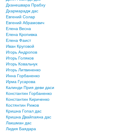
Дханешвара Прабху
Дхармарадж дас
Евгений Солар
Евгений Абрамович
Елена Весна
Елена Кропивка
Елена Фаист
Иван Круговой
Игорь Андропов
Игорь Голяков
Игорь Ковальчук
Игорь Литвиненко
Инна Горбаненко
Ирма Гусарова
Калинди Прия деви даси
Константин Горбаненко
Константин Кириченко
Костянтин Рижов
Кришна Гопал дас
Кришна Двайпаяна дас
Лакшман дас
Лидия Баядара