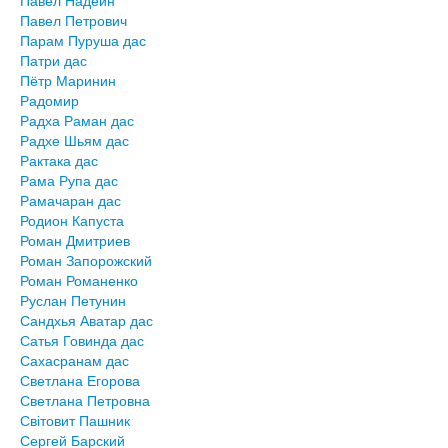
Павел Надеин
Павел Петрович
Парам Пуруша дас
Патри дас
Пётр Маринин
Радомир
Радха Раман дас
Радхе Шьям дас
Рактака дас
Рама Рупа дас
Рамачаран дас
Родион Капуста
Роман Дмитриев
Роман Запорожский
Роман Романенко
Руслан Петунин
Сандхья Аватар дас
Сатья Говинда дас
Сахасранам дас
Светлана Егорова
Светлана Петровна
Світовит Пашник
Сергей Барский