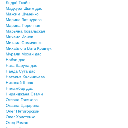
Лодрё Тхайе
Мадхура Шьям дас
Максим Шумейко
Марина Заянурова
Марина Поречная
Марьяна Ковальская
Михаил Ионов
Михаил Фомиченко
Михайло и Вита Кравчук
Мурали Мохан дас
Набхи дас
Нага Варуна дас
Нанда Сута дас
Наталья Калиничева
Николай Шпак
Ниламбар дас
Ниранджана Свами
Оксана Голякова
Оксана Цацарина
Олег Пятигорский
Олег Христенко
Отец Роман