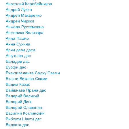
Анатолий Коробейников
Андрей Лукин
Андрей Макаренко
Андрей Чирков
Анжела Рустемовна
Анжелика Велизара
Анна Пашко
Анна Сухина
Арчи деви даси
Ашутоша дас
Баладев дас
Бурфи дас
Бхактиведанта Садху Свами
Бхакти Викаша Свами
Вадим Казак
Вайшнава Прана дас
Валерий Великий
Валерий Диво
Валерий Славянин
Василий Котлинский
Вибхути Шакти дас
Видхата дас