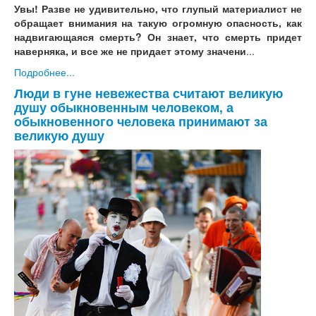
Увы! Разве не удивительно, что глупый материалист не
обращает внимания на такую огромную опасность, как
надвигающаяся смерть? Он знает, что смерть придет
наверняка, и все же не придает этому значени
...
Подробнее...
Люди в гуне невежества считают великую
душу обыкновенным человеком, а
обыкновенного человека принимают за
великую душу