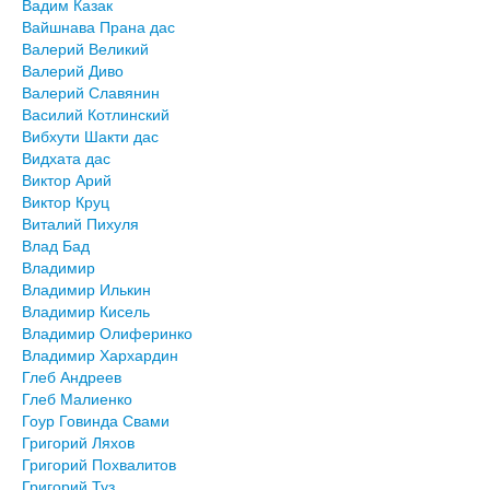
Вадим Казак
Вайшнава Прана дас
Валерий Великий
Валерий Диво
Валерий Славянин
Василий Котлинский
Вибхути Шакти дас
Видхата дас
Виктор Арий
Виктор Круц
Виталий Пихуля
Влад Бад
Владимир
Владимир Илькин
Владимир Кисель
Владимир Олиферинко
Владимир Хархардин
Глеб Андреев
Глеб Малиенко
Гоур Говинда Свами
Григорий Ляхов
Григорий Похвалитов
Григорий Туз