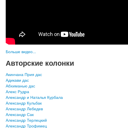
Больше видео...
Авторские колонки
Акинчана Прия дас
Адикави дас
Абхиманью дас
Алекс Рудра
Александр и Наталья Курбала
Александр Кульбак
Александр Лебедев
Александр Сак
Александр Терлецкий
Александр Трофимец