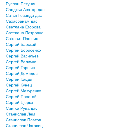
Руслан Петунин
Сандхья Аватар дас
Сатья Говинда дас
Сахасранам дас
Светлана Егорова
Светлана Петровна
Світовит Пашник
Сергей Барский
Сергей Борисенко
Сергей Васильев
Сергей Величко
Сергей Гаршин
Сергей Демидов
Сергей Кацай
Сергей Кунец
Сергей Мазуренко
Сергей Простой
Сергей Цюрко
Сингха Рупа дас
Станислав Лем
Станислав Платов
Станислав Чаговец