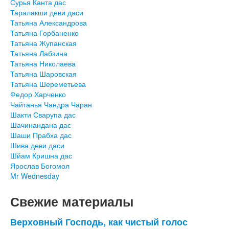
Сурья Канта дас
Таралакши деви даси
Татьяна Александрова
Татьяна Горбаненко
Татьяна Жупанская
Татьяна Лабзина
Татьяна Николаева
Татьяна Шаровская
Татьяна Шереметьева
Федор Харченко
Чайтанья Чандра Чаран
Шакти Сварупа дас
Шачинандана дас
Шаши Прабха дас
Шива деви даси
Шйам Кришна дас
Ярослав Богомол
Mr Wednesday
Свежие материалы
Верховный Господь, как чистый голос