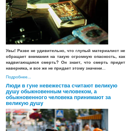
Увы! Разве не удивительно, что глупый материалист не
обращает внимания на такую огромную опасность, как
надвигающаяся смерть? Он знает, что смерть придет
наверняка, и все же не придает этому значени
...
Подробнее...
Люди в гуне невежества считают великую
душу обыкновенным человеком, а
обыкновенного человека принимают за
великую душу