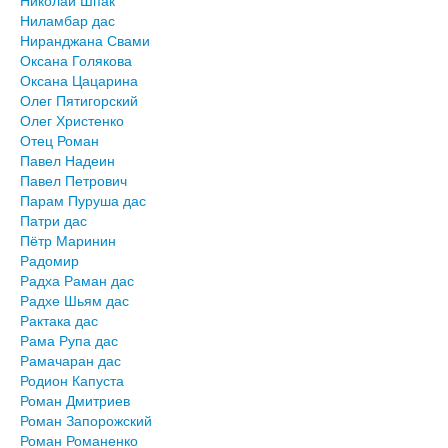
Николай Шпак
Ниламбар дас
Ниранджана Свами
Оксана Голякова
Оксана Цацарина
Олег Пятигорский
Олег Христенко
Отец Роман
Павел Надеин
Павел Петрович
Парам Пуруша дас
Патри дас
Пётр Маринин
Радомир
Радха Раман дас
Радхе Шьям дас
Рактака дас
Рама Рупа дас
Рамачаран дас
Родион Капуста
Роман Дмитриев
Роман Запорожский
Роман Романенко