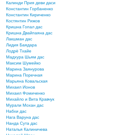
Калинди Прия деви даси
Константин Горбаненко
Константин Кириченко
Костянтин Рижов
Кришна Гопал дас
Кришна Двайпаяна дас
Лакшман дас
Лидия Баядара
Лодрё Тхайе
Мадхура Шьям дас
Максим Шумейко
Марина Заянурова
Марина Поречная
Марьяна Ковальская
Михаил Ионов
Михаил Фомиченко
Михайло и Вита Кравчук
Мурали Мохан дас
Набхи дас
Нага Варуна дас
Нанда Сута дас
Наталья Калиничева