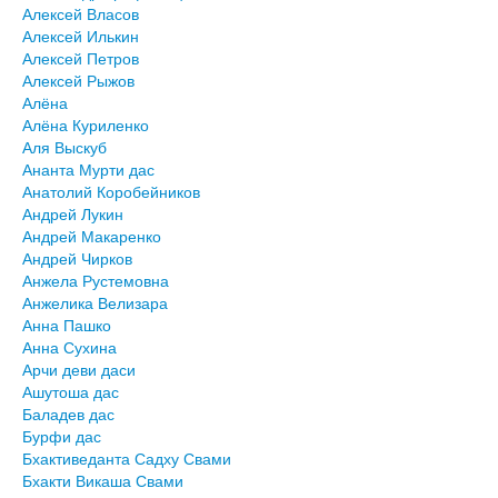
Алексей Власов
Алексей Илькин
Алексей Петров
Алексей Рыжов
Алёна
Алёна Куриленко
Аля Выскуб
Ананта Мурти дас
Анатолий Коробейников
Андрей Лукин
Андрей Макаренко
Андрей Чирков
Анжела Рустемовна
Анжелика Велизара
Анна Пашко
Анна Сухина
Арчи деви даси
Ашутоша дас
Баладев дас
Бурфи дас
Бхактиведанта Садху Свами
Бхакти Викаша Свами