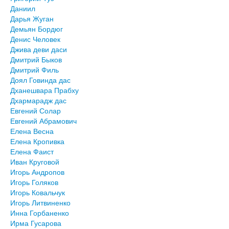
Даниил
Дарья Жуган
Демьян Бордюг
Денис Человек
Джива деви даси
Дмитрий Быков
Дмитрий Филь
Доял Говинда дас
Дханешвара Прабху
Дхармарадж дас
Евгений Солар
Евгений Абрамович
Елена Весна
Елена Кропивка
Елена Фаист
Иван Круговой
Игорь Андропов
Игорь Голяков
Игорь Ковальчук
Игорь Литвиненко
Инна Горбаненко
Ирма Гусарова