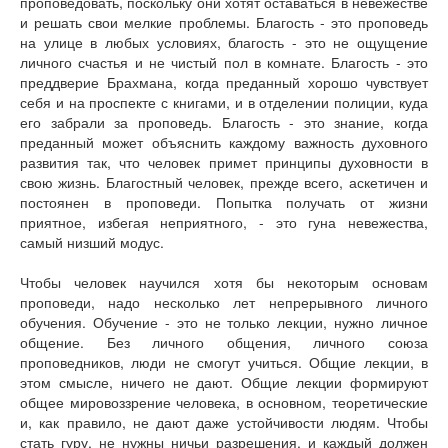
проповедовать, поскольку они хотят оставаться в невежестве
и решать свои мелкие проблемы. Благость - это проповедь
на улице в любых условиях, благость - это не ощущение
личного счастья и не чистый пол в комнате. Благость - это
преддверие Брахмана, когда преданный хорошо чувствует
себя и на проспекте с книгами, и в отделении полиции, куда
его забрали за проповедь. Благость - это знание, когда
преданный может объяснить каждому важность духовного
развития так, что человек примет принципы духовности в
свою жизнь. Благостный человек, прежде всего, аскетичен и
постоянен в проповеди. Попытка получать от жизни
приятное, избегая неприятного, - это гуна невежества,
самый низший модус.
Чтобы человек научился хотя бы некоторым основам
проповеди, надо несколько лет непрерывного личного
обучения. Обучение - это не только лекции, нужно личное
общение. Без личного общения, личного союза
проповедников, люди не смогут учиться. Общие лекции, в
этом смысле, ничего не дают. Общие лекции формируют
общее мировоззрение человека, в основном, теоретические
и, как правило, не дают даже устойчивости людям. Чтобы
стать гуру, не нужны ничьи разрешения, и каждый должен