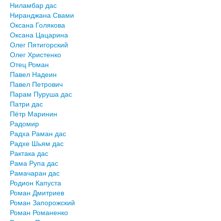
Ниламбар дас
Ниранджана Свами
Оксана Голякова
Оксана Цацарина
Олег Пятигорский
Олег Христенко
Отец Роман
Павел Надеин
Павел Петрович
Парам Пуруша дас
Патри дас
Пётр Маринин
Радомир
Радха Раман дас
Радхе Шьям дас
Рактака дас
Рама Рупа дас
Рамачаран дас
Родион Капуста
Роман Дмитриев
Роман Запорожский
Роман Романенко