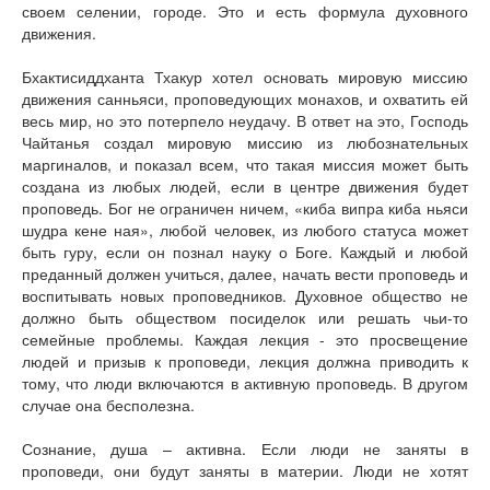
своем селении, городе. Это и есть формула духовного
движения.
Бхактисиддханта Тхакур хотел основать мировую миссию
движения санньяси, проповедующих монахов, и охватить ей
весь мир, но это потерпело неудачу. В ответ на это, Господь
Чайтанья создал мировую миссию из любознательных
маргиналов, и показал всем, что такая миссия может быть
создана из любых людей, если в центре движения будет
проповедь. Бог не ограничен ничем, «киба випра киба ньяси
шудра кене ная», любой человек, из любого статуса может
быть гуру, если он познал науку о Боге. Каждый и любой
преданный должен учиться, далее, начать вести проповедь и
воспитывать новых проповедников. Духовное общество не
должно быть обществом посиделок или решать чьи-то
семейные проблемы. Каждая лекция - это просвещение
людей и призыв к проповеди, лекция должна приводить к
тому, что люди включаются в активную проповедь. В другом
случае она бесполезна.
Сознание, душа – активна. Если люди не заняты в
проповеди, они будут заняты в материи. Люди не хотят