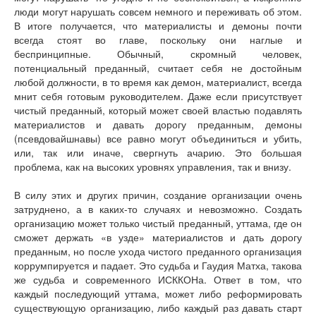
Книги
люди могут нарушать совсем немного и переживать об этом.
Аудио
В итоге получается, что материалисты и демоны почти
Видео
всегда стоят во главе, поскольку они наглые и
беспринципные. Обычный, скромный человек,
Контакты
потенциальный преданный, считает себя не достойным
Наши контакты
любой должности, в то время как демон, материалист, всегда
Помощь Швета Двипе
мнит себя готовым руководителем. Даже если присутствует
чистый преданный, который может своей властью подавлять
материалистов и давать дорогу преданным, демоны
(псевдовайшнавы) все равно могут объединиться и убить,
или, так или иначе, свергнуть ачарию. Это большая
проблема, как на высоких уровнях управления, так и внизу.
В силу этих и других причин, создание организации очень
затруднено, а в каких-то случаях и невозможно. Создать
организацию может только чистый преданный, уттама, где он
сможет держать «в узде» материалистов и дать дорогу
преданным, но после ухода чистого преданного организация
коррумпируется и падает. Это судьба и Гаудия Матха, такова
же судьба и современного ИСККОНа. Ответ в том, что
каждый последующий уттама, может либо реформировать
существующую организацию, либо каждый раз давать старт