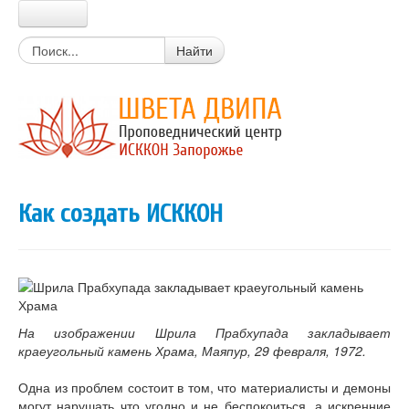
Главная
Найти
Прабхупада
Шрила Прабхупада
Цитаты из писаний
Книги Прабхупады
Письма Прабхупады
Материалы
Новости Харе Кришна
Как создать ИСККОН
Очень простой вопрос
Вайшнавский календарь
Календарь экадаши
Мантры
Божества
Истории о святых
Цитаты из лекций, книг
На изображении Шрила Прабхупада закладывает
Вегетарианские рецепты
краеугольный камень Храма, Маяпур, 29 февраля, 1972.
Стихи о Кришне
Искры Истины
Одна из проблем состоит в том, что материалисты и демоны
Статьи
могут нарушать что угодно и не беспокоиться, а искренние