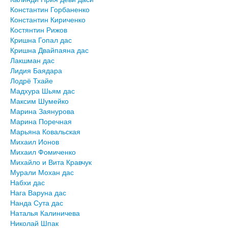
Константин Горбаненко
Константин Кириченко
Костянтин Рижов
Кришна Гопал дас
Кришна Двайпаяна дас
Лакшман дас
Лидия Баядара
Лодрё Тхайе
Мадхура Шьям дас
Максим Шумейко
Марина Заянурова
Марина Поречная
Марьяна Ковальская
Михаил Ионов
Михаил Фомиченко
Михайло и Вита Кравчук
Мурали Мохан дас
Набхи дас
Нага Варуна дас
Нанда Сута дас
Наталья Калиничева
Николай Шпак