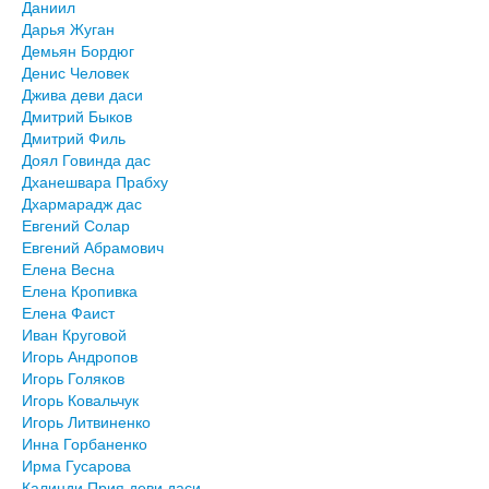
Даниил
Дарья Жуган
Демьян Бордюг
Денис Человек
Джива деви даси
Дмитрий Быков
Дмитрий Филь
Доял Говинда дас
Дханешвара Прабху
Дхармарадж дас
Евгений Солар
Евгений Абрамович
Елена Весна
Елена Кропивка
Елена Фаист
Иван Круговой
Игорь Андропов
Игорь Голяков
Игорь Ковальчук
Игорь Литвиненко
Инна Горбаненко
Ирма Гусарова
Калинди Прия деви даси