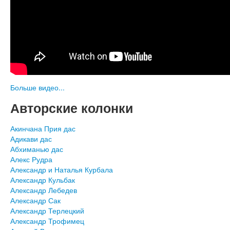
Больше видео...
Авторские колонки
Акинчана Прия дас
Адикави дас
Абхиманью дас
Алекс Рудра
Александр и Наталья Курбала
Александр Кульбак
Александр Лебедев
Александр Сак
Александр Терлецкий
Александр Трофимец