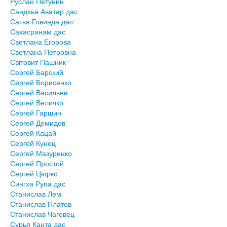
Руслан Петунин
Сандхья Аватар дас
Сатья Говинда дас
Сахасранам дас
Светлана Егорова
Светлана Петровна
Світовит Пашник
Сергей Барский
Сергей Борисенко
Сергей Васильев
Сергей Величко
Сергей Гаршин
Сергей Демидов
Сергей Кацай
Сергей Кунец
Сергей Мазуренко
Сергей Простой
Сергей Цюрко
Сингха Рупа дас
Станислав Лем
Станислав Платов
Станислав Чаговец
Сурья Канта дас