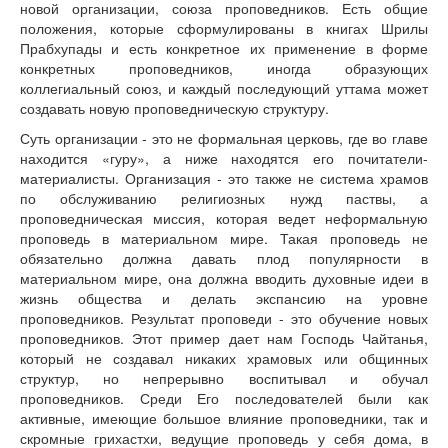
новой организации, союза проповедников. Есть общие
положения, которые сформулированы в книгах Шрилы
Прабхупады и есть конкретное их применение в форме
конкретных проповедников, иногда образующих
коллегиальный союз, и каждый последующий уттама может
создавать новую проповедническую структуру.
Суть организации - это не формальная церковь, где во главе
находится «гуру», а ниже находятся его почитатели-
материалисты. Организация - это также не система храмов
по обслуживанию религиозных нужд паствы, а
проповедническая миссия, которая ведет неформальную
проповедь в материальном мире. Такая проповедь не
обязательно должна давать плод популярности в
материальном мире, она должна вводить духовные идеи в
жизнь общества и делать экспансию на уровне
проповедников. Результат проповеди - это обучение новых
проповедников. Этот пример дает нам Господь Чайтанья,
который не создавал никаких храмовых или общинных
структур, но непрерывно воспитывал и обучал
проповедников. Среди Его последователей были как
активные, имеющие большое влияние проповедники, так и
скромные грихастхи, ведущие проповедь у себя дома, в