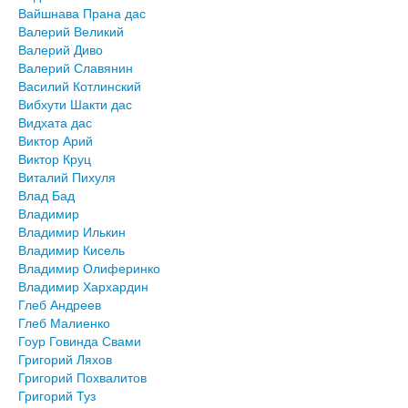
Вайшнава Прана дас
Валерий Великий
Валерий Диво
Валерий Славянин
Василий Котлинский
Вибхути Шакти дас
Видхата дас
Виктор Арий
Виктор Круц
Виталий Пихуля
Влад Бад
Владимир
Владимир Илькин
Владимир Кисель
Владимир Олиферинко
Владимир Хархардин
Глеб Андреев
Глеб Малиенко
Гоур Говинда Свами
Григорий Ляхов
Григорий Похвалитов
Григорий Туз