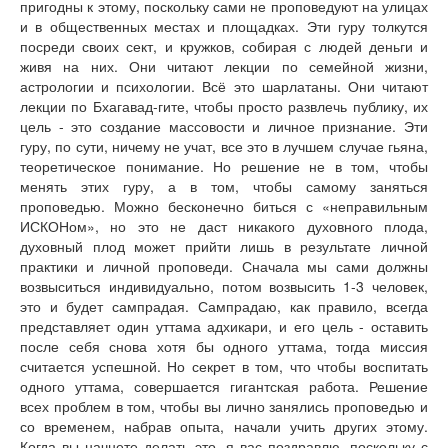
пригодны к этому, поскольку сами не проповедуют на улицах
и в общественных местах и площадках. Эти гуру толкутся
посреди своих сект, и кружков, собирая с людей деньги и
живя на них. Они читают лекции по семейной жизни,
астрологии и психологии. Всё это шарлатаны. Они читают
лекции по Бхагавад-гите, чтобы просто развлечь публику, их
цель - это создание массовости и личное признание. Эти
гуру, по сути, ничему не учат, все это в лучшем случае гьяна,
теоретическое понимание. Но решение не в том, чтобы
менять этих гуру, а в том, чтобы самому заняться
проповедью. Можно бесконечно биться с «неправильным
ИСКОНом», но это не даст никакого духовного плода,
духовный плод может прийти лишь в результате личной
практики и личной проповеди. Сначала мы сами должны
возвыситься индивидуально, потом возвысить 1-3 человек,
это и будет сампрадая. Сампрадаю, как правило, всегда
представляет один уттама адхикари, и его цель - оставить
после себя снова хотя бы одного уттама, тогда миссия
считается успешной. Но секрет в том, что чтобы воспитать
одного уттама, совершается гигантская работа. Решение
всех проблем в том, чтобы вы лично занялись проповедью и
со временем, набрав опыта, начали учить других этому.
Когда вы начнете делать это, я вас поздравлю, поскольку с