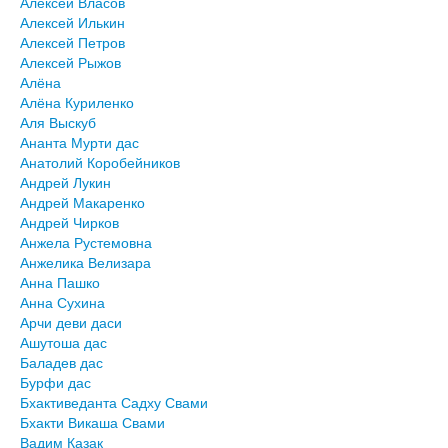
Алексей Власов
Алексей Илькин
Алексей Петров
Алексей Рыжов
Алёна
Алёна Куриленко
Аля Выскуб
Ананта Мурти дас
Анатолий Коробейников
Андрей Лукин
Андрей Макаренко
Андрей Чирков
Анжела Рустемовна
Анжелика Велизара
Анна Пашко
Анна Сухина
Арчи деви даси
Ашутоша дас
Баладев дас
Бурфи дас
Бхактиведанта Садху Свами
Бхакти Викаша Свами
Вадим Казак