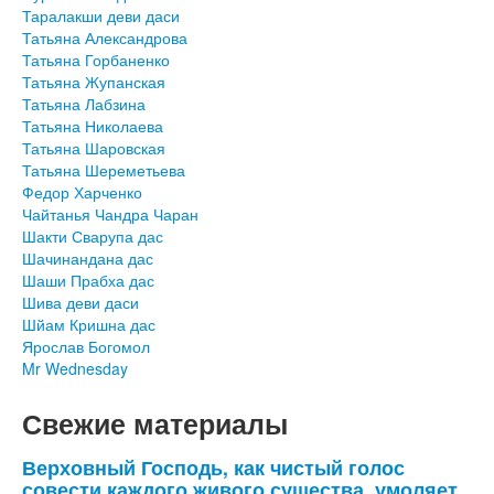
Таралакши деви даси
Татьяна Александрова
Татьяна Горбаненко
Татьяна Жупанская
Татьяна Лабзина
Татьяна Николаева
Татьяна Шаровская
Татьяна Шереметьева
Федор Харченко
Чайтанья Чандра Чаран
Шакти Сварупа дас
Шачинандана дас
Шаши Прабха дас
Шива деви даси
Шйам Кришна дас
Ярослав Богомол
Mr Wednesday
Свежие материалы
Верховный Господь, как чистый голос
совести каждого живого существа, умоляет