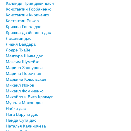
Калинди Прия деви даси
Константин Горбаненко
Константин Кириченко
Костянтин Рижов
Кришна Гопал дас
Кришна Двайпаяна дас
Лакшман дас
Лидия Баядара
Лодрё Тхайе
Мадхура Шьям дас
Максим Шумейко
Марина Заянурова
Марина Поречная
Марьяна Ковальская
Михаил Ионов
Михаил Фомиченко
Михайло и Вита Кравчук
Мурали Мохан дас
Набхи дас
Нага Варуна дас
Нанда Сута дас
Наталья Калиничева