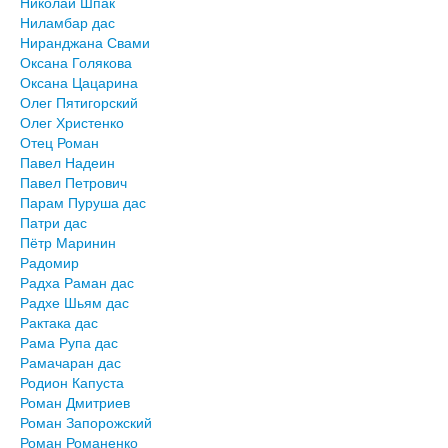
Николай Шпак
Ниламбар дас
Ниранджана Свами
Оксана Голякова
Оксана Цацарина
Олег Пятигорский
Олег Христенко
Отец Роман
Павел Надеин
Павел Петрович
Парам Пуруша дас
Патри дас
Пётр Маринин
Радомир
Радха Раман дас
Радхе Шьям дас
Рактака дас
Рама Рупа дас
Рамачаран дас
Родион Капуста
Роман Дмитриев
Роман Запорожский
Роман Романенко