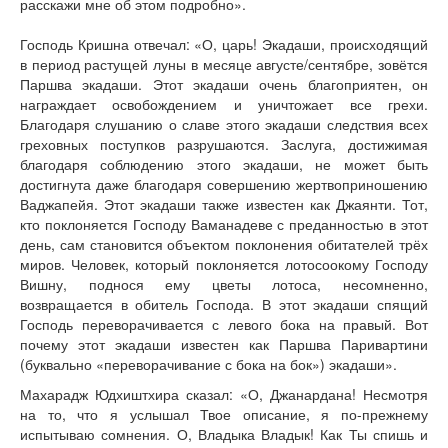
расскажи мне об этом подробно».
Господь Кришна отвечал: «О, царь! Экадаши, происходящий
в период растущей луны в месяце августе/сентябре, зовётся
Паршва экадаши. Этот экадаши очень благоприятен, он
награждает освобождением и уничтожает все грехи.
Благодаря слушанию о славе этого экадаши следствия всех
греховных поступков разрушаются. Заслуга, достижимая
благодаря соблюдению этого экадаши, не может быть
достигнута даже благодаря совершению жертвоприношению
Ваджапейя. Этот экадаши также известен как Джаянти. Тот,
кто поклоняется Господу Ваманадеве с преданностью в этот
день, сам становится объектом поклонения обитателей трёх
миров. Человек, который поклоняется лотосоокому Господу
Вишну, поднося ему цветы лотоса, несомненно,
возвращается в обитель Господа. В этот экадаши спящий
Господь переворачивается с левого бока на правый. Вот
почему этот экадаши известен как Паршва Паривартини
(буквально «переворачивание с бока на бок») экадаши».
Махарадж Юдхиштхира сказал: «О, Джанардана! Несмотря
на то, что я услышал Твое описание, я по-прежнему
испытываю сомнения. О, Владыка Владык! Как Ты спишь и