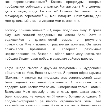
как переворачиваешься? Каковы процедуры, которые
необходимо соблюдать в рамках Чатурмасьи? Что должны
делать люди, когда Ты спишь? Почему Ты связал Бали
Махараджа веревками? О, мой Владыка! Пожалуйста, дай
мне детальный ответ и устрани мои сомнения».
Господь Кришна отвечал: «О, царь, подобный льву! В Трета
Югу жил великий преданный по имени Бали. Хотя и
родившийся в демонической семье, он регулярно
поклонялся Мне и возносил различные молитвы. Он также
поклонялся браминам и совершал различные
жертвоприношения. Вскоре он обрел такое могущество, что
победил Индру, царя небес, и захватил райское царство.
Тогда Индра вместе с другими полубогами и мудрецами
обратился ко Мне. Вняв их молитве, Я принял образ карлика
(Ваманы) и явился на площадке жертвоприношений царя
Бали, одетый как юный брахмачари. Я попросил Бали
подарить Мне количество земли, измеряемой тремя шагами.
Выслушав Мою просьбу о всего лишь трех шагах земли,
Бали спросил, не желаю ли Я чего-то большего, однако Я
продемонстрировал решимость ограничиться этим. Без
дальнейших раздумий царь Бали и его жена Виндхьявали