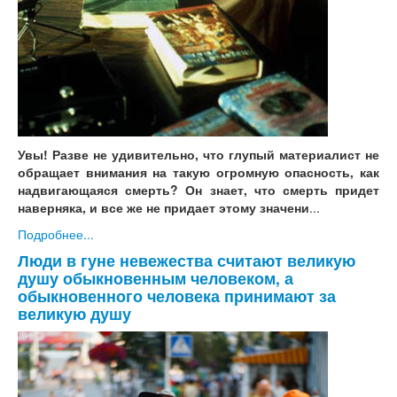
Увы! Разве не удивительно, что глупый материалист не
обращает внимания на такую огромную опасность, как
надвигающаяся смерть? Он знает, что смерть придет
наверняка, и все же не придает этому значени
...
Подробнее...
Люди в гуне невежества считают великую
душу обыкновенным человеком, а
обыкновенного человека принимают за
великую душу