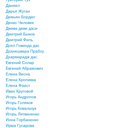
Даниил
Дарья Жуган
Демьян Бордюг
Денис Человек
Джива деви даси
Дмитрий Быков
Дмитрий Филь
Доял Говинда дас
Дханешвара Прабху
Дхармарадж дас
Евгений Солар
Евгений Абрамович
Елена Весна
Елена Кропивка
Елена Фаист
Иван Круговой
Игорь Андропов
Игорь Голяков
Игорь Ковальчук
Игорь Литвиненко
Инна Горбаненко
Ирма Гусарова