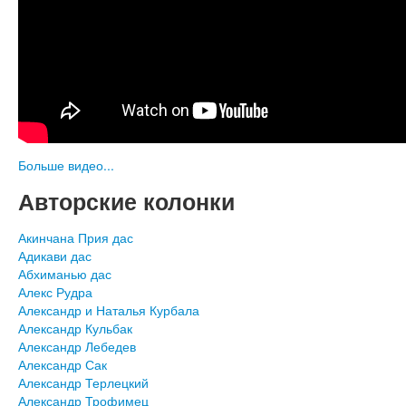
Больше видео...
Авторские колонки
Акинчана Прия дас
Адикави дас
Абхиманью дас
Алекс Рудра
Александр и Наталья Курбала
Александр Кульбак
Александр Лебедев
Александр Сак
Александр Терлецкий
Александр Трофимец