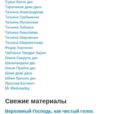
Сурья Канта дас
Таралакши деви даси
Татьяна Александрова
Татьяна Горбаненко
Татьяна Жупанская
Татьяна Лабзина
Татьяна Николаева
Татьяна Шаровская
Татьяна Шереметьева
Федор Харченко
Чайтанья Чандра Чаран
Шакти Сварупа дас
Шачинандана дас
Шаши Прабха дас
Шива деви даси
Шйам Кришна дас
Ярослав Богомол
Mr Wednesday
Свежие материалы
Верховный Господь, как чистый голос