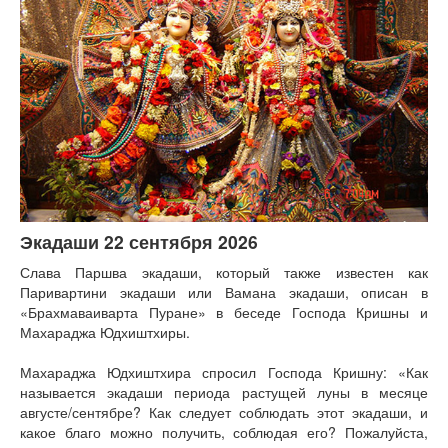
Книги
Аудио
Видео
Контакты
Наши контакты
Помощь Швета Двипе
Экадаши 22 сентября 2026
Слава Паршва экадаши, который также известен как
Паривартини экадаши или Вамана экадаши, описан в
«Брахмаваиварта Пуране» в беседе Господа Кришны и
Махараджа Юдхиштхиры.
Махараджа Юдхиштхира спросил Господа Кришну: «Как
называется экадаши периода растущей луны в месяце
августе/сентябре? Как следует соблюдать этот экадаши, и
какое благо можно получить, соблюдая его? Пожалуйста,