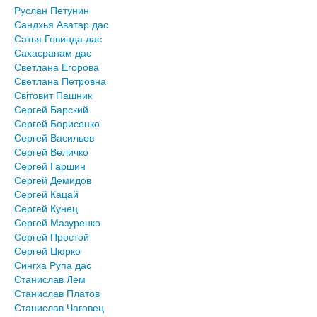
Руслан Петунин
Сандхья Аватар дас
Сатья Говинда дас
Сахасранам дас
Светлана Егорова
Светлана Петровна
Світовит Пашник
Сергей Барский
Сергей Борисенко
Сергей Васильев
Сергей Величко
Сергей Гаршин
Сергей Демидов
Сергей Кацай
Сергей Кунец
Сергей Мазуренко
Сергей Простой
Сергей Цюрко
Сингха Рупа дас
Станислав Лем
Станислав Платов
Станислав Чаговец