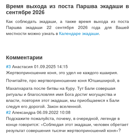
Время выхода из поста Паршва экадаши в
сентябре 2026
Как соблюдать экадаши, а также время выхода из поста
Паршва экадаши 22 сентября 2026 года для Вашей
местности можно узнать в
Календаре экадаши
.
Комментарии
#3
Анастасия
01.09.2025 14:15
Жертвоприношени
е коня, это удел не каждого кшаирия.
Почитайте, про жертвоприношени
е коня Ютшишхирой, в
Махапхарата после битвы на Куру. Тут Бали совершая
ритуалы и благословляя имя Бога достиг могущества и
власти, повторяя этот экадаши, мы приобщаемся к Бали
следуя его дорогой. Закон вселенной.
#2
Александра
06.09.2022 10:08
Подскажите пожалуйста, почему, в очередной, легенде в
конце говорится: «Соблюдая этот экадаши, человек обретает
результат совершения тысячи жертвоприношени
й коня»?