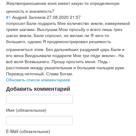
Жертвоприношени
е коня имеет какую-то определенную
ценность и значимость?
#1
Андрей Заломов
27.08.2020 21:57
попросил Бали подарить Мне количество земли, измеряемой
тремя шагами. Выслушав Мою просьбу о всего лишь трех
шагах земли, Бали спросил, не желаю ли Я чего-то
большего, однако Я продемонстриров
ал решимость
ограничиться этим. Без дальнейших раздумий царь Бали и
его жена Виндхьявали подарили Мне три пяди земли». На
всё воля Всевышнего. Прошу простить меня. Пядь -
расстояние между указательным и большим пальцем руки.
Перевод неточный. Слава Богам.
Обновить список комментариев
Добавить комментарий
Имя (обязательное)
E-Mail (обязательное)