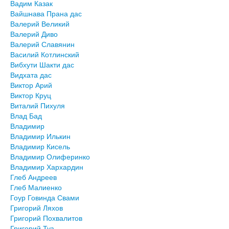
Вадим Казак
Вайшнава Прана дас
Валерий Великий
Валерий Диво
Валерий Славянин
Василий Котлинский
Вибхути Шакти дас
Видхата дас
Виктор Арий
Виктор Круц
Виталий Пихуля
Влад Бад
Владимир
Владимир Илькин
Владимир Кисель
Владимир Олиферинко
Владимир Хархардин
Глеб Андреев
Глеб Малиенко
Гоур Говинда Свами
Григорий Ляхов
Григорий Похвалитов
Григорий Туз