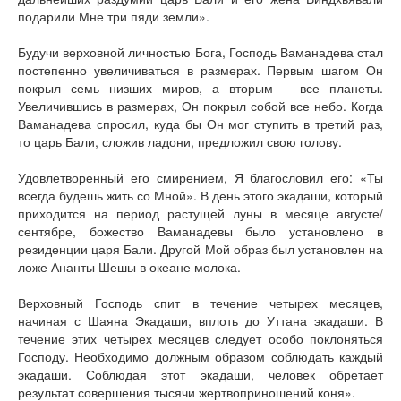
подарили Мне три пяди земли».
Будучи верховной личностью Бога, Господь Ваманадева стал
постепенно увеличиваться в размерах. Первым шагом Он
покрыл семь низших миров, а вторым – все планеты.
Увеличившись в размерах, Он покрыл собой все небо. Когда
Ваманадева спросил, куда бы Он мог ступить в третий раз,
то царь Бали, сложив ладони, предложил свою голову.
Удовлетворенный его смирением, Я благословил его: «Ты
всегда будешь жить со Мной». В день этого экадаши, который
приходится на период растущей луны в месяце августе/
сентябре, божество Ваманадевы было установлено в
резиденции царя Бали. Другой Мой образ был установлен на
ложе Ананты Шешы в океане молока.
Верховный Господь спит в течение четырех месяцев,
начиная с Шаяна Экадаши, вплоть до Уттана экадаши. В
течение этих четырех месяцев следует особо поклоняться
Господу. Необходимо должным образом соблюдать каждый
экадаши. Соблюдая этот экадаши, человек обретает
результат совершения тысячи жертвоприношений коня».