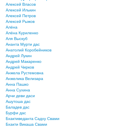
Алексей Власов
Алексей Илькин
Алексей Петров
Алексей Рыжов
Алёна
Алёна Куриленко
Аля Выскуб
Ананта Мурти дас
Анатолий Коробейников
Андрей Лукин
Андрей Макаренко
Андрей Чирков
Анжела Рустемовна
Анжелика Велизара
Анна Пашко
Анна Сухина
Арчи деви даси
Ашутоша дас
Баладев дас
Бурфи дас
Бхактиведанта Садху Свами
Бхакти Викаша Свами