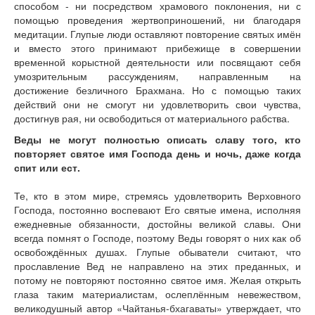
способом - ни посредством храмового поклонения, ни с
помощью проведения жертвоприношений, ни благодаря
медитации. Глупые люди оставляют повторение святых имён
и вместо этого принимают прибежище в совершении
временной корыстной деятельности или посвящают себя
умозрительным рассуждениям, направленным на
достижение безличного Брахмана. Но с помощью таких
действий они не смогут ни удовлетворить свои чувства,
достигнув рая, ни освободиться от материального рабства.
Веды не могут полностью описать славу того, кто
повторяет святое имя Господа день и ночь, даже когда
спит или ест.
Те, кто в этом мире, стремясь удовлетворить Верховного
Господа, постоянно воспевают Его святые имена, исполняя
ежедневные обязанности, достойны великой славы. Они
всегда помнят о Господе, поэтому Веды говорят о них как об
освобождённых душах. Глупые обыватели считают, что
прославление Вед не направлено на этих преданных, и
потому не повторяют постоянно святое имя. Желая открыть
глаза таким материалистам, ослеплённым невежеством,
великодушный автор «Чайтанья-бхагаваты» утверждает, что