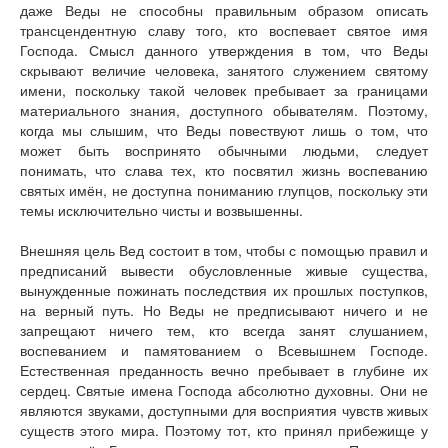
даже Веды не способны правильным образом описать
трансцендентную славу того, кто воспевает святое имя
Господа. Смысл данного утверждения в том, что Веды
скрывают величие человека, занятого служением святому
имени, поскольку такой человек пребывает за границами
материального знания, доступного обывателям. Поэтому,
когда мы слышим, что Веды повествуют лишь о том, что
может быть воспринято обычными людьми, следует
понимать, что слава тех, кто посвятил жизнь воспеванию
святых имён, не доступна пониманию глупцов, поскольку эти
темы исключительно чисты и возвышенны.
Внешняя цель Вед состоит в том, чтобы с помощью правил и
предписаний вывести обусловленные живые существа,
вынужденные пожинать последствия их прошлых поступков,
на верный путь. Но Веды не предписывают ничего и не
запрещают ничего тем, кто всегда занят слушанием,
воспеванием и памятованием о Всевышнем Господе.
Естественная преданность вечно пребывает в глубине их
сердец. Святые имена Господа абсолютно духовны. Они не
являются звуками, доступными для восприятия чувств живых
существ этого мира. Поэтому тот, кто принял прибежище у