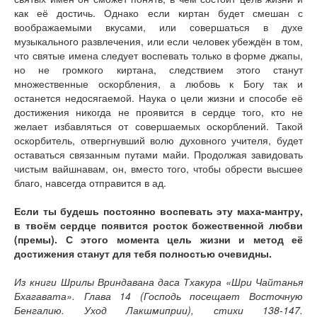
как её достичь. Однако если киртан будет смешан с
воображаемыми вкусами, или совершаться в духе
музыкального развлечения, или если человек убеждён в том,
что святые имена следует воспевать только в форме джапы,
но не громкого киртана, следствием этого станут
множественные оскорбления, а любовь к Богу так и
останется недосягаемой. Наука о цели жизни и способе её
достижения никогда не проявится в сердце того, кто не
желает избавляться от совершаемых оскорблений. Такой
оскорбитель, отвергнувший волю духовного учителя, будет
оставаться связанным путами майи. Продолжая завидовать
чистым вайшнавам, он, вместо того, чтобы обрести высшее
благо, навсегда отправится в ад.
Если ты будешь постоянно воспевать эту маха-мантру,
в твоём сердце появится росток божественной любви
(премы). С этого момента цель жизни и метод её
достижения станут для тебя полностью очевидны.
Из книги Шрилы Вриндавана даса Тхакура «Шри Чайтанья
Бхагавата». Глава 14 (Господь посещает Восточную
Бенгалию. Уход Лакшмиприи), стихи 138-147.