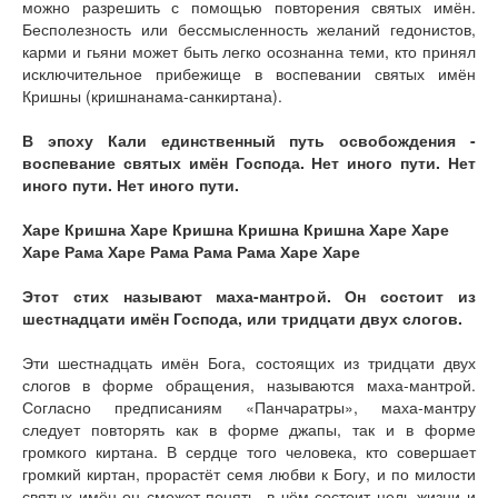
можно разрешить с помощью повторения святых имён.
Бесполезность или бессмысленность желаний гедонистов,
карми и гьяни может быть легко осознанна теми, кто принял
исключительное прибежище в воспевании святых имён
Кришны (кришнанама-санкиртана).
В эпоху Кали единственный путь освобождения -
воспевание святых имён Господа. Нет иного пути. Нет
иного пути. Нет иного пути.
Харе Кришна Харе Кришна Кришна Кришна Харе Харе
Харе Рама Харе Рама Рама Рама Харе Харе
Этот стих называют маха-мантрой. Он состоит из
шестнадцати имён Господа, или тридцати двух слогов.
Эти шестнадцать имён Бога, состоящих из тридцати двух
слогов в форме обращения, называются маха-мантрой.
Согласно предписаниям «Панчаратры», маха-мантру
следует повторять как в форме джапы, так и в форме
громкого киртана. В сердце того человека, кто совершает
громкий киртан, прорастёт семя любви к Богу, и по милости
святых имён он сможет понять, в чём состоит цель жизни и