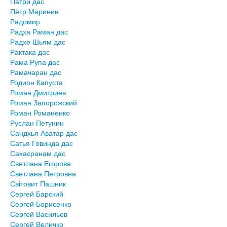
Патри дас
Пётр Маринин
Радомир
Радха Раман дас
Радхе Шьям дас
Рактака дас
Рама Рупа дас
Рамачаран дас
Родион Капуста
Роман Дмитриев
Роман Запорожский
Роман Романенко
Руслан Петунин
Сандхья Аватар дас
Сатья Говинда дас
Сахасранам дас
Светлана Егорова
Светлана Петровна
Світовит Пашник
Сергей Барский
Сергей Борисенко
Сергей Васильев
Сергей Величко