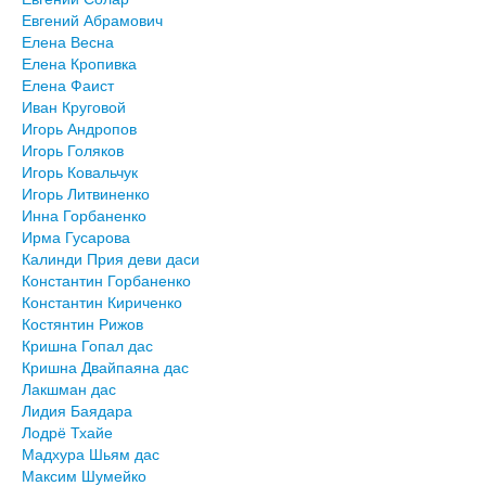
Евгений Абрамович
Елена Весна
Елена Кропивка
Елена Фаист
Иван Круговой
Игорь Андропов
Игорь Голяков
Игорь Ковальчук
Игорь Литвиненко
Инна Горбаненко
Ирма Гусарова
Калинди Прия деви даси
Константин Горбаненко
Константин Кириченко
Костянтин Рижов
Кришна Гопал дас
Кришна Двайпаяна дас
Лакшман дас
Лидия Баядара
Лодрё Тхайе
Мадхура Шьям дас
Максим Шумейко