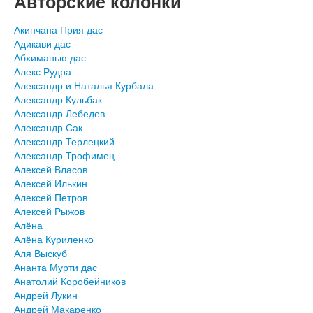
Авторские колонки
Акинчана Прия дас
Адикави дас
Абхиманью дас
Алекс Рудра
Александр и Наталья Курбала
Александр Кульбак
Александр Лебедев
Александр Сак
Александр Терлецкий
Александр Трофимец
Алексей Власов
Алексей Илькин
Алексей Петров
Алексей Рыжов
Алёна
Алёна Куриленко
Аля Выскуб
Ананта Мурти дас
Анатолий Коробейников
Андрей Лукин
Андрей Макаренко