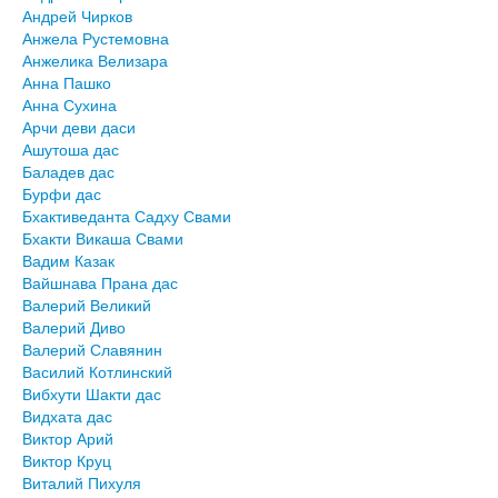
Андрей Чирков
Анжела Рустемовна
Анжелика Велизара
Анна Пашко
Анна Сухина
Арчи деви даси
Ашутоша дас
Баладев дас
Бурфи дас
Бхактиведанта Садху Свами
Бхакти Викаша Свами
Вадим Казак
Вайшнава Прана дас
Валерий Великий
Валерий Диво
Валерий Славянин
Василий Котлинский
Вибхути Шакти дас
Видхата дас
Виктор Арий
Виктор Круц
Виталий Пихуля