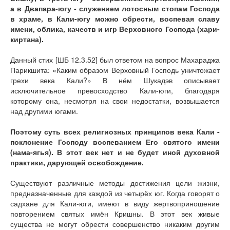
Книги
а в Двапара-югу - служением лотосным стопам Господа
Аудио
в храме, в Кали-югу можно обрести, воспевая славу
Видео
имени, облика, качеств и игр Верховного Господа (хари-
киртана).
Контакты
Наши контакты
Данный стих [ШБ 12.3.52] был ответом на вопрос Махараджа
Помощь Швета Двипе
Парикшита: «Каким образом Верховный Господь уничтожает
грехи века Кали?» В нём Шукадэв описывает
исключительное превосходство Кали-юги, благодаря
которому она, несмотря на свои недостатки, возвышается
над другими югами.
Поэтому суть всех религиозных принципов века Кали -
поклонение Господу воспеванием Его святого имени
(нама-ягья). В этот век нет и не будет иной духовной
практики, дарующей освобождение.
Существуют различные методы достижения цели жизни,
предназначенные для каждой из четырёх юг. Когда говорят о
садхане для Кали-юги, имеют в виду жертвоприношение
повторением святых имён Кришны. В этот век живые
существа не могут обрести совершенство никаким другим