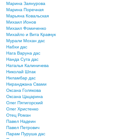
Марина Заянурова
Марина Поречная
Марьяна Ковальская
Михаил Ионов
Михаил Фомиченко
Михайло и Вита Кравчук
Мурали Мохан дас
Набхи дас
Нага Варуна дас
Нанда Сута дас
Наталья Калиничева
Николай Шпак
Ниламбар дас
Ниранджана Свами
Оксана Голякова
Оксана Цацарина
Олег Пятигорский
Олег Христенко
Отец Роман
Павел Надеин
Павел Петрович
Парам Пуруша дас