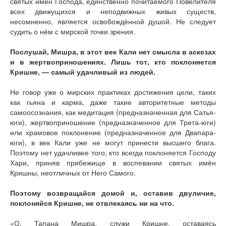
святых имён Господа, единственно почитаемого Повелителя
всех движущихся и неподвижных живых существ,
несомненно, является освобождённой душой. Не следует
судить о нём с мирской точки зрения.
Послушай, Мишра, в этот век Кали нет смысла в аскезах
и в жертвоприношениях. Лишь тот, кто поклоняется
Кришне, — самый удачливый из людей.
Не говор уже о мирских практиках достижения цели, таких
как гьяна и карма, даже такие авторитетные методы
самоосознания, как медитация (предназначенная для Сатья-
юги), жертвоприношение (предназначенное для Трета-юги)
или храмовое поклонение (предназначенное для Двапара-
юги), в век Кали уже не могут принести высшего блага.
Поэтому нет удачливее того, кто всегда поклоняется Господу
Хари, приняв прибежище в воспевании святых имён
Кришны, неотличных от Него Самого.
Поэтому возвращайся домой и, оставив двуличие,
поклоняйся Кришне, не отвлекаясь ни на что.
«О, Тапана Мишра, служи Кришне, оставаясь