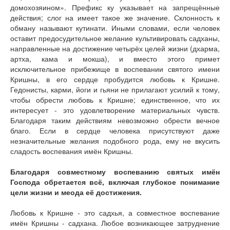
домохозяином». Префикс ку указывает на запрещённые
действия; слог на имеет такое же значение. Склонность к
обману называют кутинати. Иными словами, если человек
оставит предосудительное желание культивировать садханы,
направленные на достижение четырёх целей жизни (дхарма,
артха, кама и мокша), и вместо этого примет
исключительное прибежище в воспевании святого имени
Кришны, в его сердце пробудится любовь к Кришне.
Гедонисты, карми, йоги и гьяни не прилагают усилий к тому,
чтобы обрести любовь к Кришне; единственное, что их
интересует - это удовлетворение материальных чувств.
Благодаря таким действиям невозможно обрести вечное
благо. Если в сердце человека присутствуют даже
незначительные желания подобного рода, ему не вкусить
сладость воспевания имён Кришны.
Благодаря совместному воспеванию святых имён
Господа обретается всё, включая глубокое понимание
цели жизни и меода её достижения.
Любовь к Кришне - это садхья, а совместное воспевание
имён Кришны - садхана. Любое возникающее затруднение