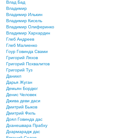
Влад Бад
Владимир
Владимир Илькин
Владимир Кисель
Владимир Олиферинко
Владимир Хархардин
Глеб Андреев
Глеб Малиенко
Гоур Говинда Свами
Григорий Ляхов
Григорий Похвалитов
Григорий Туз
Даниил
Дарья Жуган
Демьян Бордюг
Денис Человек
Джива деви даси
Дмитрий Быков
Дмитрий Филь
Доял Говинда дас
Дханешвара Прабху
Дхармарадж дас
Евгений Солар