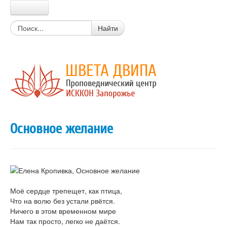
Главная
Найти
Прабхупада
Шрила Прабхупада
Цитаты из писаний
Книги Прабхупады
Письма Прабхупады
Материалы
Новости Харе Кришна
Очень простой вопрос
Основное желание
Вайшнавский календарь
Календарь экадаши
Мантры
Божества
Истории о святых
Цитаты из лекций, книг
Моё сердце трепещет, как птица,
Вегетарианские рецепты
Что на волю без устали рвётся.
Стихи о Кришне
Ничего в этом временном мире
Искры Истины
Нам так просто, легко не даётся.
Статьи