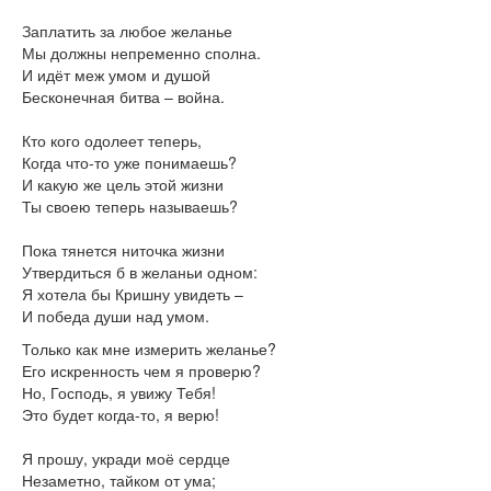
Книги
Заплатить за любое желанье
Аудио
Мы должны непременно сполна.
Видео
И идёт меж умом и душой
Бесконечная битва – война.
Контакты
Наши контакты
Кто кого одолеет теперь,
Помощь Швета Двипе
Когда что-то уже понимаешь?
И какую же цель этой жизни
Ты своею теперь называешь?
Пока тянется ниточка жизни
Утвердиться б в желаньи одном:
Я хотела бы Кришну увидеть –
И победа души над умом.
Только как мне измерить желанье?
Его искренность чем я проверю?
Но, Господь, я увижу Тебя!
Это будет когда-то, я верю!
Я прошу, укради моё сердце
Незаметно, тайком от ума;