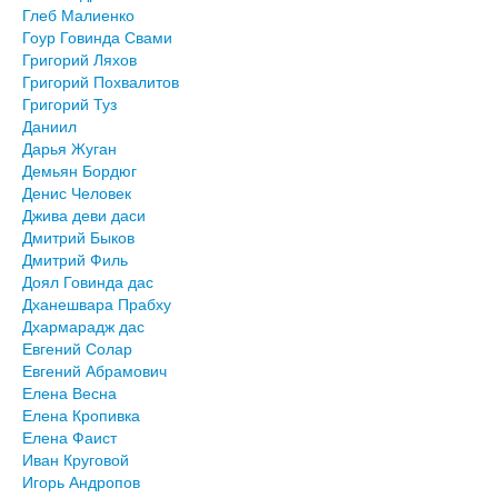
Глеб Малиенко
Гоур Говинда Свами
Григорий Ляхов
Григорий Похвалитов
Григорий Туз
Даниил
Дарья Жуган
Демьян Бордюг
Денис Человек
Джива деви даси
Дмитрий Быков
Дмитрий Филь
Доял Говинда дас
Дханешвара Прабху
Дхармарадж дас
Евгений Солар
Евгений Абрамович
Елена Весна
Елена Кропивка
Елена Фаист
Иван Круговой
Игорь Андропов