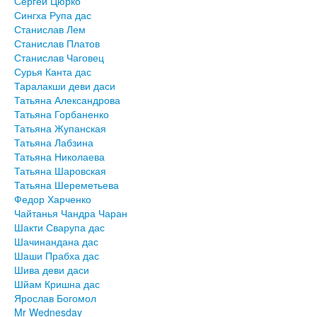
Сергей Цюрко
Сингха Рупа дас
Станислав Лем
Станислав Платов
Станислав Чаговец
Сурья Канта дас
Таралакши деви даси
Татьяна Александрова
Татьяна Горбаненко
Татьяна Жупанская
Татьяна Лабзина
Татьяна Николаева
Татьяна Шаровская
Татьяна Шереметьева
Федор Харченко
Чайтанья Чандра Чаран
Шакти Сварупа дас
Шачинандана дас
Шаши Прабха дас
Шива деви даси
Шйам Кришна дас
Ярослав Богомол
Mr Wednesday