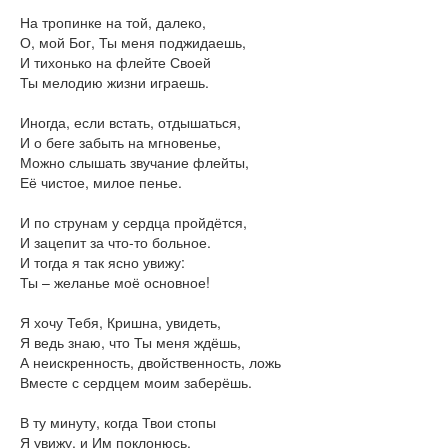
На тропинке на той, далеко,
О, мой Бог, Ты меня поджидаешь,
И тихонько на флейте Своей
Ты мелодию жизни играешь.
Иногда, если встать, отдышаться,
И о беге забыть на мгновенье,
Можно слышать звучание флейты,
Её чистое, милое пенье.
И по струнам у сердца пройдётся,
И зацепит за что-то больное.
И тогда я так ясно увижу:
Ты – желанье моё основное!
Я хочу Тебя, Кришна, увидеть,
Я ведь знаю, что Ты меня ждёшь,
А неискренность, двойственность, ложь
Вместе с сердцем моим заберёшь.
В ту минуту, когда Твои стопы
Я увижу, и Им поклонюсь,