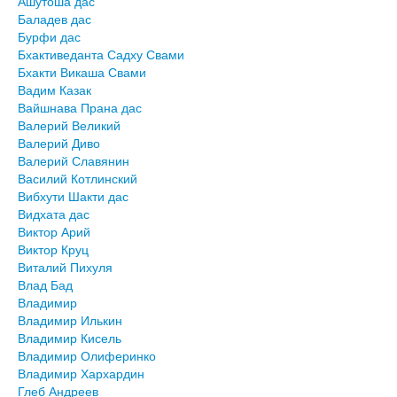
Ашутоша дас
Баладев дас
Бурфи дас
Бхактиведанта Садху Свами
Бхакти Викаша Свами
Вадим Казак
Вайшнава Прана дас
Валерий Великий
Валерий Диво
Валерий Славянин
Василий Котлинский
Вибхути Шакти дас
Видхата дас
Виктор Арий
Виктор Круц
Виталий Пихуля
Влад Бад
Владимир
Владимир Илькин
Владимир Кисель
Владимир Олиферинко
Владимир Хархардин
Глеб Андреев