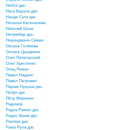
Набхи дас
Нага Варуна дас
Нанда Сута дас
Наталья Калиничева
Николай Шпак
Ниламбар дас
Ниранджана Свами
Оксана Голякова
Оксана Цацарина
Олег Пятигорский
Олег Христенко
Отец Роман
Павел Надеин
Павел Петрович
Парам Пуруша дас
Патри дас
Пётр Маринин
Радомир
Радха Раман дас
Радхе Шьям дас
Рактака дас
Рама Рупа дас