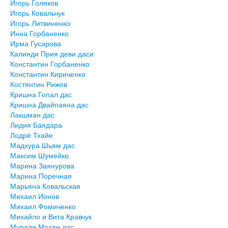
Игорь Голяков
Игорь Ковальчук
Игорь Литвиненко
Инна Горбаненко
Ирма Гусарова
Калинди Прия деви даси
Константин Горбаненко
Константин Кириченко
Костянтин Рижов
Кришна Гопал дас
Кришна Двайпаяна дас
Лакшман дас
Лидия Баядара
Лодрё Тхайе
Мадхура Шьям дас
Максим Шумейко
Марина Заянурова
Марина Поречная
Марьяна Ковальская
Михаил Ионов
Михаил Фомиченко
Михайло и Вита Кравчук
Мурали Мохан дас