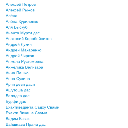
Алексей Петров
Алексей Рыжов
Алёна
Алёна Куриленко
Аля Выскуб
Ананта Мурти дас
Анатолий Коробейников
Андрей Лукин
Андрей Макаренко
Андрей Чирков
Анжела Рустемовна
Анжелика Велизара
Анна Пашко
Анна Сухина
Арчи деви даси
Ашутоша дас
Баладев дас
Бурфи дас
Бхактиведанта Садху Свами
Бхакти Викаша Свами
Вадим Казак
Вайшнава Прана дас