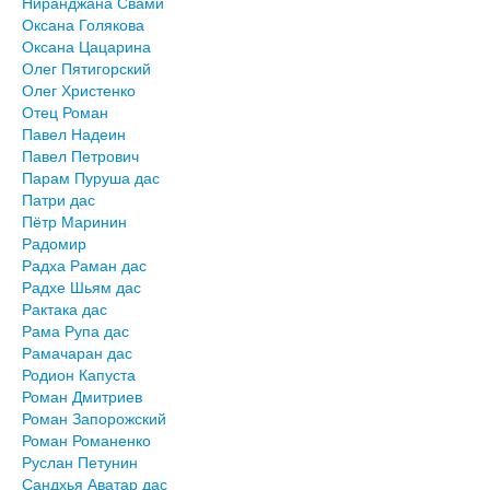
Ниранджана Свами
Оксана Голякова
Оксана Цацарина
Олег Пятигорский
Олег Христенко
Отец Роман
Павел Надеин
Павел Петрович
Парам Пуруша дас
Патри дас
Пётр Маринин
Радомир
Радха Раман дас
Радхе Шьям дас
Рактака дас
Рама Рупа дас
Рамачаран дас
Родион Капуста
Роман Дмитриев
Роман Запорожский
Роман Романенко
Руслан Петунин
Сандхья Аватар дас