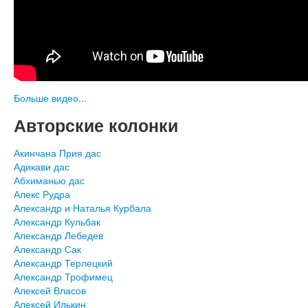
Больше видео...
Авторские колонки
Акинчана Прия дас
Адикави дас
Абхиманью дас
Алекс Рудра
Александр и Наталья Курбала
Александр Кульбак
Александр Лебедев
Александр Сак
Александр Терлецкий
Александр Трофимец
Алексей Власов
Алексей Илькин