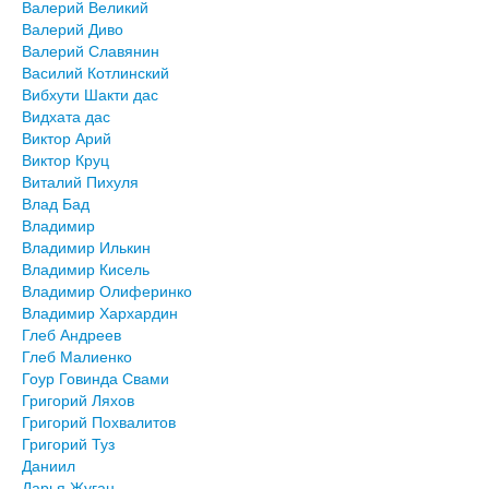
Валерий Великий
Валерий Диво
Валерий Славянин
Василий Котлинский
Вибхути Шакти дас
Видхата дас
Виктор Арий
Виктор Круц
Виталий Пихуля
Влад Бад
Владимир
Владимир Илькин
Владимир Кисель
Владимир Олиферинко
Владимир Хархардин
Глеб Андреев
Глеб Малиенко
Гоур Говинда Свами
Григорий Ляхов
Григорий Похвалитов
Григорий Туз
Даниил
Дарья Жуган