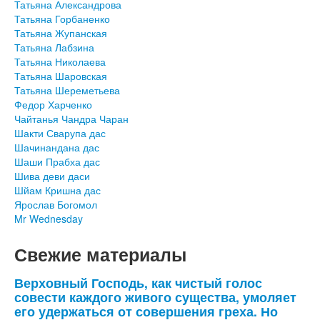
Татьяна Александрова
Татьяна Горбаненко
Татьяна Жупанская
Татьяна Лабзина
Татьяна Николаева
Татьяна Шаровская
Татьяна Шереметьева
Федор Харченко
Чайтанья Чандра Чаран
Шакти Сварупа дас
Шачинандана дас
Шаши Прабха дас
Шива деви даси
Шйам Кришна дас
Ярослав Богомол
Mr Wednesday
Свежие материалы
Верховный Господь, как чистый голос
совести каждого живого существа, умоляет
его удержаться от совершения греха. Но