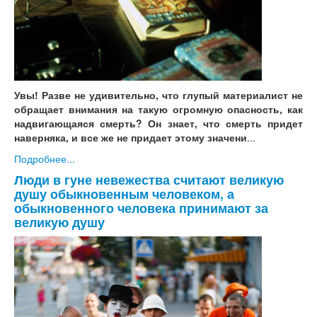
Увы! Разве не удивительно, что глупый материалист не
обращает внимания на такую огромную опасность, как
надвигающаяся смерть? Он знает, что смерть придет
наверняка, и все же не придает этому значени
...
Подробнее...
Люди в гуне невежества считают великую
душу обыкновенным человеком, а
обыкновенного человека принимают за
великую душу