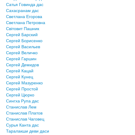
Сатья Говинда дас
Сахасранам дас
Светлана Егорова
Светлана Петровна
Світовит Пашник
Сергей Барский
Сергей Борисенко
Сергей Васильев
Сергей Величко
Сергей Гаршин
Сергей Демидов
Сергей Кацай
Сергей Кунец
Сергей Мазуренко
Сергей Простой
Сергей Цюрко
Сингха Рупа дас
Станислав Лем
Станислав Платов
Станислав Чаговец
Сурья Канта дас
Таралакши деви даси