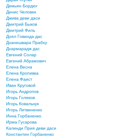
Демьян Бордюг
Денис Человек
Джива деви даси
Дмитрий Быков
Дмитрий Филь
Доял Говинда дас
Дханешвара Прабху
Дхармарадж дас
Евгений Солар
Евгений Абрамович
Елена Весна
Елена Кропивка
Елена Фаист
Иван Круговой
Игорь Андропов
Игорь Голяков
Игорь Ковальчук
Игорь Литвиненко
Инна Горбаненко
Ирма Гусарова
Калинди Прия деви даси
Константин Горбаненко