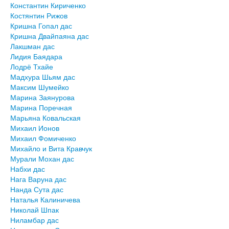
Константин Кириченко
Костянтин Рижов
Кришна Гопал дас
Кришна Двайпаяна дас
Лакшман дас
Лидия Баядара
Лодрё Тхайе
Мадхура Шьям дас
Максим Шумейко
Марина Заянурова
Марина Поречная
Марьяна Ковальская
Михаил Ионов
Михаил Фомиченко
Михайло и Вита Кравчук
Мурали Мохан дас
Набхи дас
Нага Варуна дас
Нанда Сута дас
Наталья Калиничева
Николай Шпак
Ниламбар дас