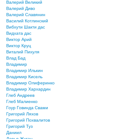
Валерий Великий
Валерий Диво
Валерий Славянин
Василий Котлинский
Вибхути Шакти дас
Видхата дас
Виктор Арий
Виктор Круц
Виталий Пихуля
Влад Бад
Владимир
Владимир Илькин
Владимир Кисель
Владимир Олиферинко
Владимир Хархардин
Глеб Андреев
Глеб Малиенко
Гоур Говинда Свами
Григорий Ляхов
Григорий Похвалитов
Григорий Туз
Даниил
Дарья Жуган