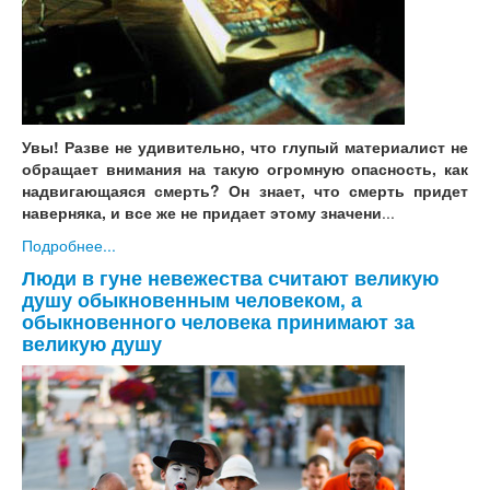
Увы! Разве не удивительно, что глупый материалист не
обращает внимания на такую огромную опасность, как
надвигающаяся смерть? Он знает, что смерть придет
наверняка, и все же не придает этому значени
...
Подробнее...
Люди в гуне невежества считают великую
душу обыкновенным человеком, а
обыкновенного человека принимают за
великую душу