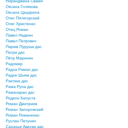
Ниранджана Свами
Оксана Голякова
Оксана Цацарина
Олег Пятигорский
Олег Христенко
Отец Роман
Павел Надеин
Павел Петрович
Парам Пуруша дас
Патри дас
Пётр Маринин
Радомир
Радха Раман дас
Радхе Шьям дас
Рактака дас
Рама Рупа дас
Рамачаран дас
Родион Капуста
Роман Дмитриев
Роман Запорожский
Роман Романенко
Руслан Петунин
Сандхья Аватар дас