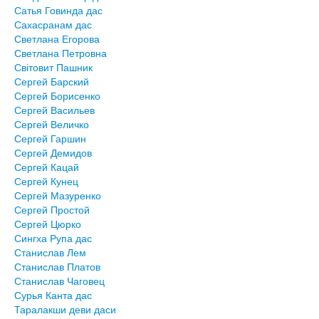
Сатья Говинда дас
Сахасранам дас
Светлана Егорова
Светлана Петровна
Світовит Пашник
Сергей Барский
Сергей Борисенко
Сергей Васильев
Сергей Величко
Сергей Гаршин
Сергей Демидов
Сергей Кацай
Сергей Кунец
Сергей Мазуренко
Сергей Простой
Сергей Цюрко
Сингха Рупа дас
Станислав Лем
Станислав Платов
Станислав Чаговец
Сурья Канта дас
Таралакши деви даси