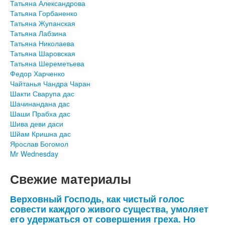
Татьяна Александрова
Татьяна Горбаненко
Татьяна Жупанская
Татьяна Лабзина
Татьяна Николаева
Татьяна Шаровская
Татьяна Шереметьева
Федор Харченко
Чайтанья Чандра Чаран
Шакти Сварупа дас
Шачинандана дас
Шаши Прабха дас
Шива деви даси
Шйам Кришна дас
Ярослав Богомол
Mr Wednesday
Свежие материалы
Верховный Господь, как чистый голос
совести каждого живого существа, умоляет
его удержаться от совершения греха. Но