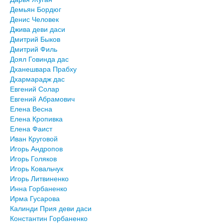
Демьян Бордюг
Денис Человек
Джива деви даси
Дмитрий Быков
Дмитрий Филь
Доял Говинда дас
Дханешвара Прабху
Дхармарадж дас
Евгений Солар
Евгений Абрамович
Елена Весна
Елена Кропивка
Елена Фаист
Иван Круговой
Игорь Андропов
Игорь Голяков
Игорь Ковальчук
Игорь Литвиненко
Инна Горбаненко
Ирма Гусарова
Калинди Прия деви даси
Константин Горбаненко