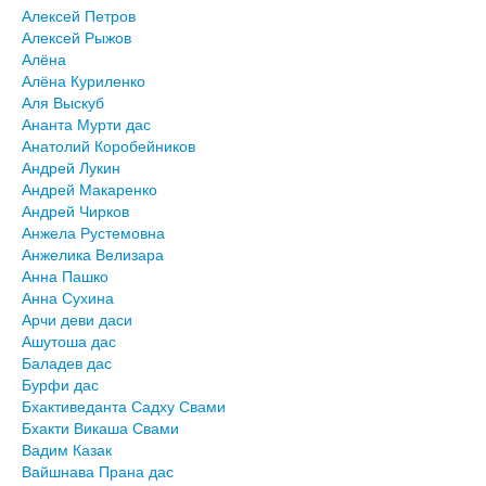
Алексей Петров
Алексей Рыжов
Алёна
Алёна Куриленко
Аля Выскуб
Ананта Мурти дас
Анатолий Коробейников
Андрей Лукин
Андрей Макаренко
Андрей Чирков
Анжела Рустемовна
Анжелика Велизара
Анна Пашко
Анна Сухина
Арчи деви даси
Ашутоша дас
Баладев дас
Бурфи дас
Бхактиведанта Садху Свами
Бхакти Викаша Свами
Вадим Казак
Вайшнава Прана дас