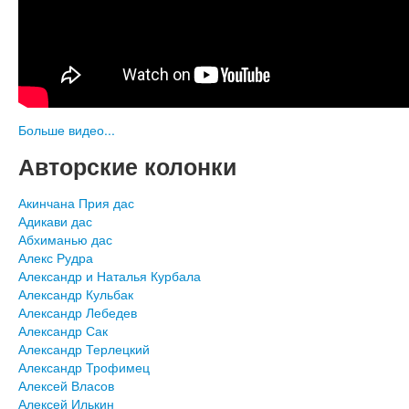
Больше видео...
Авторские колонки
Акинчана Прия дас
Адикави дас
Абхиманью дас
Алекс Рудра
Александр и Наталья Курбала
Александр Кульбак
Александр Лебедев
Александр Сак
Александр Терлецкий
Александр Трофимец
Алексей Власов
Алексей Илькин