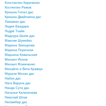
Константин Кириченко
Костянтин Рижов
Кришна Гопал дас
Кришна Двайпаяна дас
Лакшман дас
Лидия Баядара
Лодрё Тхайе
Мадхура Шьям дас
Максим Шумейко
Марина Заянурова
Марина Поречная
Марьяна Ковальская
Михаил Ионов
Михаил Фомиченко
Михайло и Вита Кравчук
Мурали Мохан дас
Набхи дас
Нага Варуна дас
Нанда Сута дас
Наталья Калиничева
Николай Шпак
Ниламбар дас