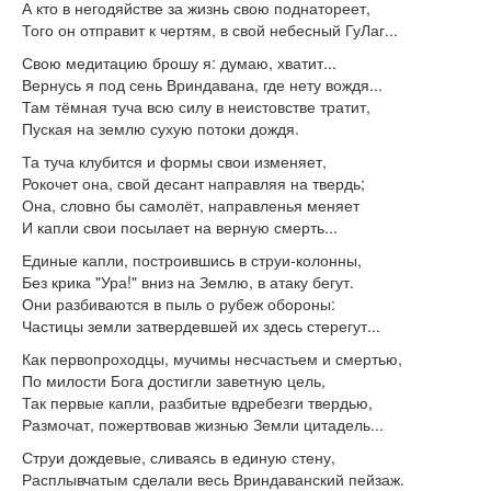
А кто в негодяйстве за жизнь свою поднатореет,
Того он отправит к чертям, в свой небесный ГуЛаг...
Свою медитацию брошу я: думаю, хватит...
Вернусь я под сень Вриндавана, где нету вождя...
Там тёмная туча всю силу в неистовстве тратит,
Пуская на землю сухую потоки дождя.
Та туча клубится и формы свои изменяет,
Рокочет она, свой десант направляя на твердь;
Она, словно бы самолёт, направленья меняет
И капли свои посылает на верную смерть...
Единые капли, построившись в струи-колонны,
Без крика "Ура!" вниз на Землю, в атаку бегут.
Они разбиваются в пыль о рубеж обороны:
Частицы земли затвердевшей их здесь стерегут...
Как первопроходцы, мучимы несчастьем и смертью,
По милости Бога достигли заветную цель,
Так первые капли, разбитые вдребезги твердью,
Размочат, пожертвовав жизнью Земли цитадель...
Струи дождевые, сливаясь в единую стену,
Расплывчатым сделали весь Вриндаванский пейзаж.