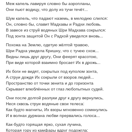
Меж капель лавируя словно бы аэропланы,
Они пьют водицу, что долу из тучи течёт...
Шум капель, что падают наземь, в мелодию слился:
Он, словно бы, славит Мадхавы и Радхи любовь.
В завесе из струй водяных Шри Мадхава сокрылся:
Под зонта защитой Он с Радхой увиделся вновь...
Похожа на Землю, одетую жёлтой травою,
Шри Радха увидела Кришну, что с тучею схож...
Видны лишь друг другу, Они феерят красотою,
При виде которой взаимно бросает Их в дрожь...
Их боги не видят, сокрытых под куполом зонта,
А струи дождя Их сокрыли от взоров людей...
Пространство от точки зенита и до горизонта
Скрывает влюблённых от глаз любопытных судей.
Они после долгой разлуки друг к другу вернулись,
Неся сквозь струи водяные свои телеса:
Как будто магниты, Их взоры мгновенно сомкнулись
И в волнах дурмана любви прервались голоса...
Как-будто горящая ярко, сухая лучина,
Которая гору из камфары вдруг подожгла: