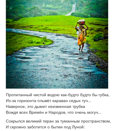
Книги
Аудио
Видео
Контакты
Наши контакты
Помощь Швета Двипе
Пропитанный чистой водою как-будто будто бы губка,
Из-за горизонта плывёт караван седых туч...
Наверное, это дымит неизменная трубка
Вождя всех Времён и Народов, что очень могуч...
Сокрылся великий тиран за туманным пространством,
И скромно заботится о бытии под Луной: