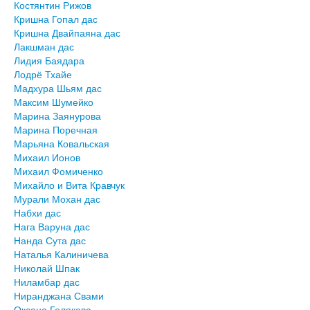
Костянтин Рижов
Кришна Гопал дас
Кришна Двайпаяна дас
Лакшман дас
Лидия Баядара
Лодрё Тхайе
Мадхура Шьям дас
Максим Шумейко
Марина Заянурова
Марина Поречная
Марьяна Ковальская
Михаил Ионов
Михаил Фомиченко
Михайло и Вита Кравчук
Мурали Мохан дас
Набхи дас
Нага Варуна дас
Нанда Сута дас
Наталья Калиничева
Николай Шпак
Ниламбар дас
Ниранджана Свами
Оксана Голякова