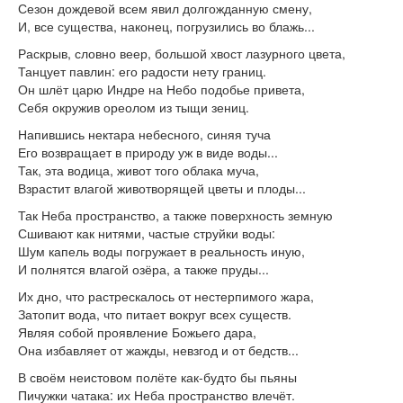
Сезон дождевой всем явил долгожданную смену,
И, все существа, наконец, погрузились во блажь...
Раскрыв, словно веер, большой хвост лазурного цвета,
Танцует павлин: его радости нету границ.
Он шлёт царю Индре на Небо подобье привета,
Себя окружив ореолом из тыщи зениц.
Напившись нектара небесного, синяя туча
Его возвращает в природу уж в виде воды...
Так, эта водица, живот того облака муча,
Взрастит влагой животворящей цветы и плоды...
Так Неба пространство, а также поверхность земную
Сшивают как нитями, частые струйки воды:
Шум капель воды погружает в реальность иную,
И полнятся влагой озёра, а также пруды...
Их дно, что растрескалось от нестерпимого жара,
Затопит вода, что питает вокруг всех существ.
Являя собой проявление Божьего дара,
Она избавляет от жажды, невзгод и от бедств...
В своём неистовом полёте как-будто бы пьяны
Пичужки чатака: их Неба пространство влечёт.