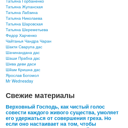
Татьяна Горбаненко
Татьяна Жупанская
Татьяна Лабзина
Татьяна Николаева
Татьяна Шаровская
Татьяна Шереметьева
Федор Харченко
Чайтанья Чандра Чаран
Шакти Сварупа дас
Шачинандана дас
Шаши Прабха дас
Шива деви даси
Шйам Кришна дас
Ярослав Богомол
Mr Wednesday
Свежие материалы
Верховный Господь, как чистый голос
совести каждого живого существа, умоляет
его удержаться от совершения греха. Но
если оно настаивает на том, чтобы