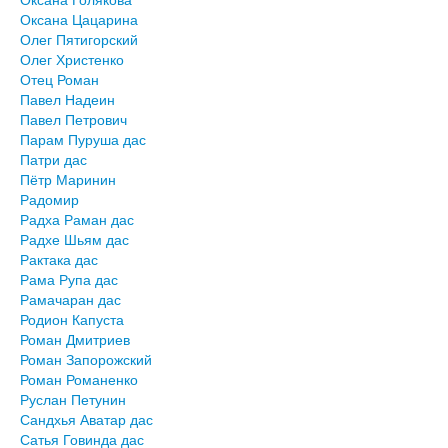
Оксана Цацарина
Олег Пятигорский
Олег Христенко
Отец Роман
Павел Надеин
Павел Петрович
Парам Пуруша дас
Патри дас
Пётр Маринин
Радомир
Радха Раман дас
Радхе Шьям дас
Рактака дас
Рама Рупа дас
Рамачаран дас
Родион Капуста
Роман Дмитриев
Роман Запорожский
Роман Романенко
Руслан Петунин
Сандхья Аватар дас
Сатья Говинда дас