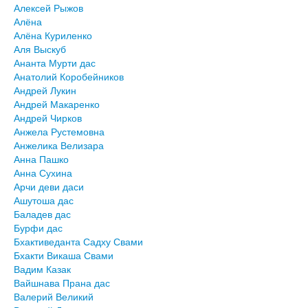
Алексей Рыжов
Алёна
Алёна Куриленко
Аля Выскуб
Ананта Мурти дас
Анатолий Коробейников
Андрей Лукин
Андрей Макаренко
Андрей Чирков
Анжела Рустемовна
Анжелика Велизара
Анна Пашко
Анна Сухина
Арчи деви даси
Ашутоша дас
Баладев дас
Бурфи дас
Бхактиведанта Садху Свами
Бхакти Викаша Свами
Вадим Казак
Вайшнава Прана дас
Валерий Великий