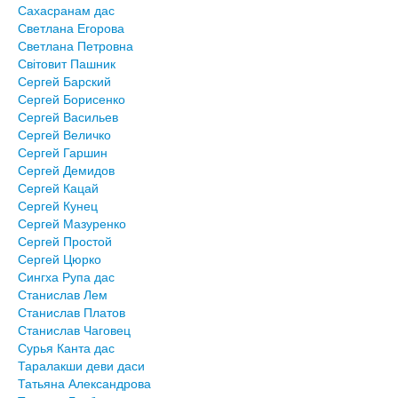
Сахасранам дас
Светлана Егорова
Светлана Петровна
Світовит Пашник
Сергей Барский
Сергей Борисенко
Сергей Васильев
Сергей Величко
Сергей Гаршин
Сергей Демидов
Сергей Кацай
Сергей Кунец
Сергей Мазуренко
Сергей Простой
Сергей Цюрко
Сингха Рупа дас
Станислав Лем
Станислав Платов
Станислав Чаговец
Сурья Канта дас
Таралакши деви даси
Татьяна Александрова