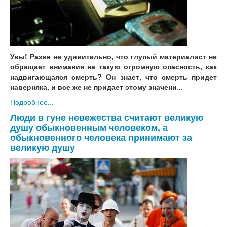
Увы! Разве не удивительно, что глупый материалист не
обращает внимания на такую огромную опасность, как
надвигающаяся смерть? Он знает, что смерть придет
наверняка, и все же не придает этому значени
...
Подробнее...
Люди в гуне невежества считают великую
душу обыкновенным человеком, а
обыкновенного человека принимают за
великую душу