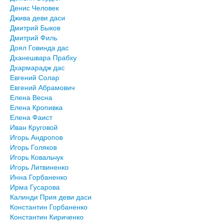
Денис Человек
Джива деви даси
Дмитрий Быков
Дмитрий Филь
Доял Говинда дас
Дханешвара Прабху
Дхармарадж дас
Евгений Солар
Евгений Абрамович
Елена Весна
Елена Кропивка
Елена Фаист
Иван Круговой
Игорь Андропов
Игорь Голяков
Игорь Ковальчук
Игорь Литвиненко
Инна Горбаненко
Ирма Гусарова
Калинди Прия деви даси
Константин Горбаненко
Константин Кириченко