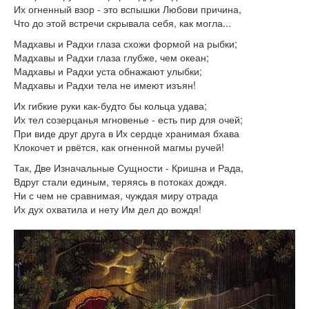
Их огненный взор - это вспышки Любови причина,
Что до этой встречи скрывала себя, как могла...
Мадхавы и Радхи глаза схожи формой на рыбки;
Мадхавы и Радхи глаза глубже, чем океан;
Мадхавы и Радхи уста обнажают улыбки;
Мадхавы и Радхи тела не имеют изъян!
Их гибкие руки как-будто бы кольца удава;
Их тел созерцанья мгновенье - есть пир для очей;
При виде друг друга в Их сердце хранимая бхава
Клокочет и рвётся, как огненной магмы ручей!
Так, Две Изначальные Сущности - Кришна и Рада,
Вдруг стали единым, теряясь в потоках дождя.
Ни с чем не сравнимая, чуждая миру отрада
Их дух охватила и нету Им дел до вождя!