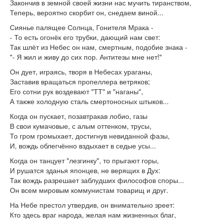
Закончив в земной своей жизни нас мучить тиранством,
Теперь, вероятно скорбит он, снедаем виной...
Сиянье палящее Солнца, Гонителя Мрака -
- То есть огонёк его трубки, дающий нам свет:
Так шлёт из Небес он нам, смертным, подобие знака -
"- Я жил и живу до сих пор. Антитезы мне нет!"
Он дует, играясь, творя в Небесах ураганы,
Заставив вращаться пропеллера ветряков;
Его сотни рук воздевают "ТТ" и "наганы",
А также холодную сталь смертоносных штыков...
Когда он пускает, позавтракав лобио, газы
В свои кумачовые, с алым оттенком, трусы,
То гром громыхает, достигнув невиданной фазы,
И, вождь облегчённо вздыхает в седые усы...
Когда он танцует "лезгинку", то прыгают горы,
И рушатся зданья японцев, не верящих в Дух:
Так вождь разрешает заблудших философов споры...
Он всем мировым коммунистам товарищ и друг.
На Небе престол утвердив, он внимательно зреет:
Кто здесь враг народа, желая нам жизненных благ,