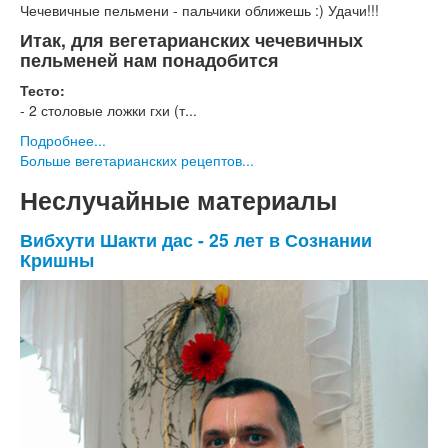
Чечевичные пельмени - пальчики оближешь :) Удачи!!!
Итак, для вегетарианских чечевичных
пельменей нам понадобится
Тесто:
- 2 столовые ложки гхи (т...
Подробнее...
Больше вегетарианских рецептов...
Неслучайные материалы
Вибхути Шакти дас - 25 лет в Сознании
Кришны