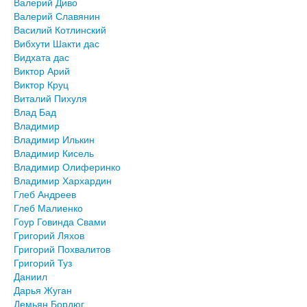
Валерий Диво
Валерий Славянин
Василий Котлинский
Вибхути Шакти дас
Видхата дас
Виктор Арий
Виктор Круц
Виталий Пихуля
Влад Бад
Владимир
Владимир Илькин
Владимир Кисель
Владимир Олиферинко
Владимир Хархардин
Глеб Андреев
Глеб Малиенко
Гоур Говинда Свами
Григорий Ляхов
Григорий Похвалитов
Григорий Туз
Даниил
Дарья Жуган
Демьян Бордюг