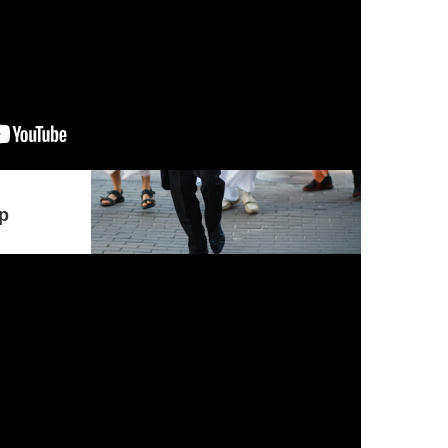
р
Понимание, принимающее безверие
за веру, а веру за безверие,
находящееся под покровом иллюзии
и тьмы, всегда устремленное в
ложном направлении, о Партха,
находится в гуне невежества.