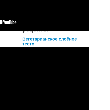
КОММЕНТАРИЙ: Р...
Подробнее...
Вегетарианские
рецепты
Вегетарианское слоёное
тесто
Для слоёного теста нам
понадобится
- 1 кг муки;
- 0,5 кг сливочного масла;
- 0,5 чайной ложки соли;
- 1 столовая ложка сока лимона;
- 450-500 мл ледяной (!) воды.
Приготовление
вегетарианского слоёног...