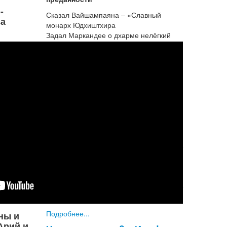
-
Сказал Вайшампаяна – «Славный
а
монарх Юдхиштхира
Задал Маркандее о дхарме нелёгкий
вопрос –
– «О жён благородстве ,фундаменте
этого мира
Желаю услышать расск...
Подробнее...
Уроки трансцендентной
экономики
Свамиджи в очень бережлив. Он держит
маленькие почтовые весы, чтобы
взвешивать письма. Он никогда не
использует две страницы, когда можно
обойтись одной. Он никогда не тратит
лишнего цента на конвер...
Подробнее...
ны и
Арий и