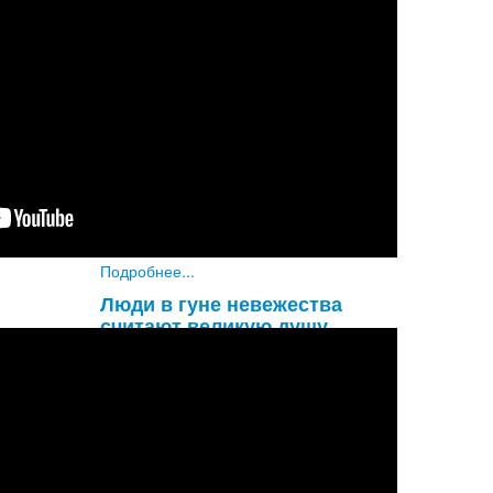
Увы! Разве не удивительно, что
глупый материалист не обращает
внимания на такую огромную
опасность, как надвигающаяся
смерть? Он знает, что смерть придет
наверняка, и все же не придает этому
значени
...
Подробнее...
Люди в гуне невежества
считают великую душу
обыкновенным человеком, а
обыкновенного человека
принимают за великую душу