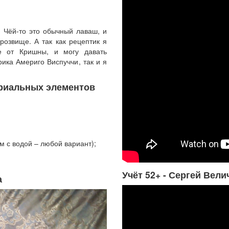
. Чёй-то это обычный лаваш, и
прозвище. А так как рецептик я
же от Кришны, и могу давать
ика Америго Виспуччи, так и я
ериальных элементов
м с водой – любой вариант);
Учёт 52+ - Сергей Вели
а