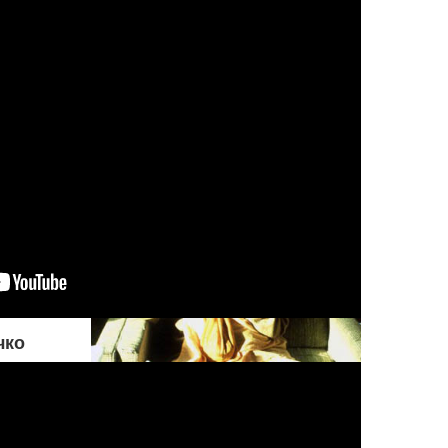
умоляет его удержаться от
совершения греха. Но если
оно настаивает на том, чтобы
поступать греховно,
Верховный Господь
разрешает ему действовать
на свой страх и риск
чко