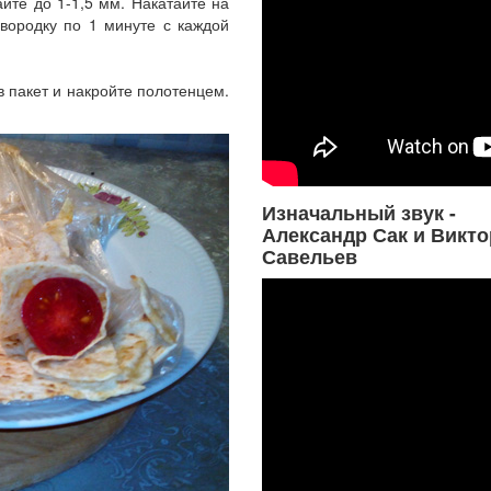
айте до 1-1,5 мм. Накатайте на
овородку по 1 минуте с каждой
в пакет и накройте полотенцем.
Изначальный звук -
Александр Сак и Викто
Савельев