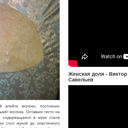
Женская доля - Виктор
Савельев
ой влейте молоко, постоянно
ьмёт молока. Оставьте тесто на
а, содержащаяся в муке стала
ая стол мукой до эластичного