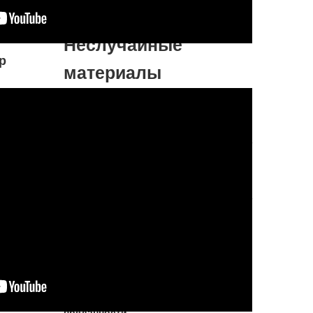
Подробнее...
Больше вегетарианских рецептов...
Неслучайные
р
материалы
Просто повторяй правду
Великий моралист Чанакйа Пандит
говорил:
Тавач ча шобхате муркхо
джават кинчин на бхашате
. Мы можем
с достоинством держать себя на людях
только до тех пор, покуда молчим. Стоит
чего-то сказать, все ...
Подробнее...
Книга о праведном мяснике
Часть первая: Повесть о женской
преданности