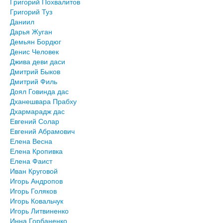
Григорий Похвалитов
Григорий Туз
Даниил
Дарья Жуган
Демьян Бордюг
Денис Человек
Джива деви даси
Дмитрий Быков
Дмитрий Филь
Доял Говинда дас
Дханешвара Прабху
Дхармарадж дас
Евгений Солар
Евгений Абрамович
Елена Весна
Елена Кропивка
Елена Фаист
Иван Круговой
Игорь Андропов
Игорь Голяков
Игорь Ковальчук
Игорь Литвиненко
Инна Горбаненко