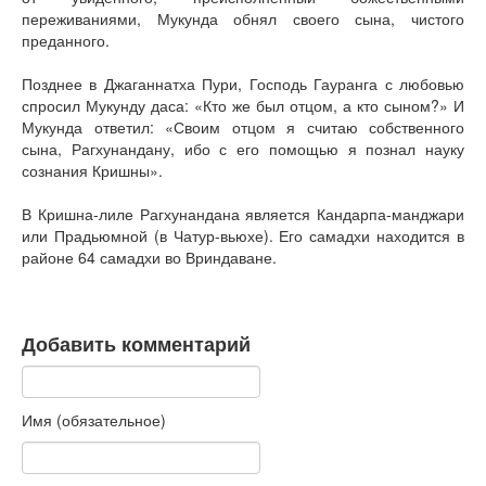
переживаниями, Мукунда обнял своего сына, чистого
преданного.
Позднее в Джаганнатха Пури, Господь Гауранга с любовью
спросил Мукунду даса: «Кто же был отцом, а кто сыном?» И
Мукунда ответил: «Своим отцом я считаю собственного
сына, Рагхунандану, ибо с его помощью я познал науку
сознания Кришны».
В Кришна-лиле Рагхунандана является Кандарпа-манджари
или Прадьюмной (в Чатур-вьюхе). Его самадхи находится в
районе 64 самадхи во Вриндаване.
Добавить комментарий
Имя (обязательное)