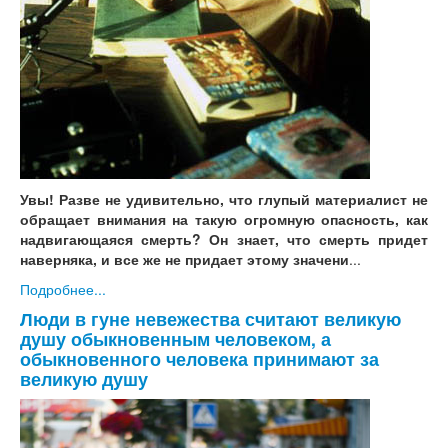
Увы! Разве не удивительно, что глупый материалист не
обращает внимания на такую огромную опасность, как
надвигающаяся смерть? Он знает, что смерть придет
наверняка, и все же не придает этому значени
...
Подробнее...
Люди в гуне невежества считают великую
душу обыкновенным человеком, а
обыкновенного человека принимают за
великую душу