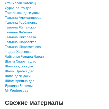
Станислав Чаговец
Сурья Канта дас
Таралакши деви даси
Татьяна Александрова
Татьяна Горбаненко
Татьяна Жупанская
Татьяна Лабзина
Татьяна Николаева
Татьяна Шаровская
Татьяна Шереметьева
Федор Харченко
Чайтанья Чандра Чаран
Шакти Сварупа дас
Шачинандана дас
Шаши Прабха дас
Шива деви даси
Шйам Кришна дас
Ярослав Богомол
Mr Wednesday
Свежие материалы