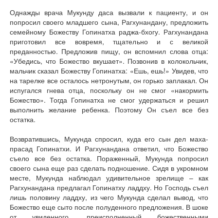
Однажды врача Мукунду даса вызвали к пациенту, и он
попросил своего младшего сына, Рагхунандану, предложить
семейному Божеству Гопинатха раджа-бхогу. Рагхунандана
приготовил все вовремя, тщательно и с великой
преданностью. Предложив пищу, он вспомнил слова отца:
«Убедись, что Божество вкушает». Позвонив в колокольчик,
мальчик сказал Божеству Гопинатха: «Ешь, ешь!» Увидев, что
на тарелке все осталось нетронутым, он горько заплакал. Он
испугался гнева отца, поскольку он не смог «накормить
Божество». Тогда Гопинатха не смог удержаться и решил
выполнить желание ребенка. Поэтому Он съел все без
остатка.
Возвратившись, Мукунда спросил, куда его сын дел маха-
прасад Гопинатхи. И Рагхунандана ответил, что Божество
съело все без остатка. Пораженный, Мукунда попросил
своего сына еще раз сделать подношение. Сидя в укромном
месте, Мукунда наблюдал удивительное зрелище – как
Рагхунандана предлагал Гопинатху ладдху. Но Господь съел
лишь половину ладдху, из чего Мукунда сделал вывод, что
Божество еще сыто после полуденного предложения. В шоке
от увиденного, преисполненный божественными