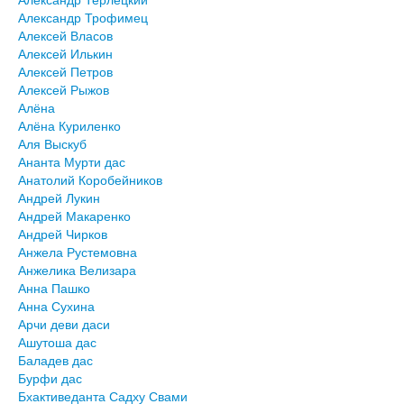
Александр Трофимец
Алексей Власов
Алексей Илькин
Алексей Петров
Алексей Рыжов
Алёна
Алёна Куриленко
Аля Выскуб
Ананта Мурти дас
Анатолий Коробейников
Андрей Лукин
Андрей Макаренко
Андрей Чирков
Анжела Рустемовна
Анжелика Велизара
Анна Пашко
Анна Сухина
Арчи деви даси
Ашутоша дас
Баладев дас
Бурфи дас
Бхактиведанта Садху Свами