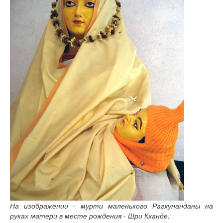
Книги
Аудио
Видео
Контакты
Наши контакты
Помощь Швета Двипе
На изображении - мурти маленького Рагхунанданы на
руках матери в месте рождения - Шри Кханде.