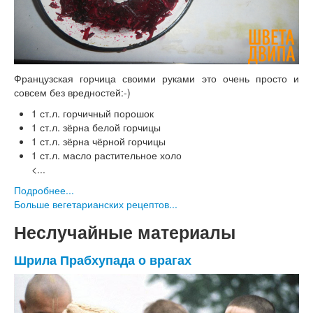
Французская горчица своими руками это очень просто и
совсем без вредностей:-)
1 ст.л. горчичный порошок
1 ст.л. зёрна белой горчицы
1 ст.л. зёрна чёрной горчицы
1 ст.л. масло растительное холо
<...
Подробнее...
Больше вегетарианских рецептов...
Неслучайные материалы
Шрила Прабхупада о врагах