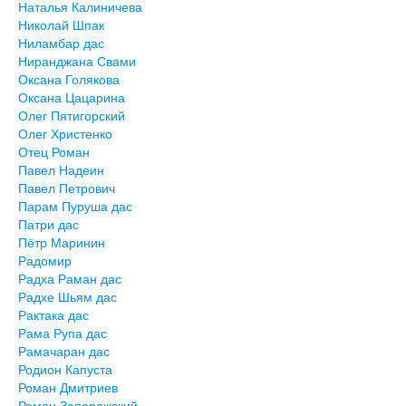
Наталья Калиничева
Николай Шпак
Ниламбар дас
Ниранджана Свами
Оксана Голякова
Оксана Цацарина
Олег Пятигорский
Олег Христенко
Отец Роман
Павел Надеин
Павел Петрович
Парам Пуруша дас
Патри дас
Пётр Маринин
Радомир
Радха Раман дас
Радхе Шьям дас
Рактака дас
Рама Рупа дас
Рамачаран дас
Родион Капуста
Роман Дмитриев
Роман Запорожский