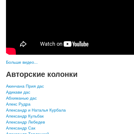
Больше видео...
Авторские колонки
Акинчана Прия дас
Адикави дас
Абхиманью дас
Алекс Рудра
Александр и Наталья Курбала
Александр Кульбак
Александр Лебедев
Александр Сак
Александр Терлецкий