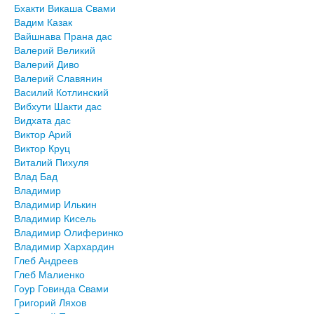
Бхакти Викаша Свами
Вадим Казак
Вайшнава Прана дас
Валерий Великий
Валерий Диво
Валерий Славянин
Василий Котлинский
Вибхути Шакти дас
Видхата дас
Виктор Арий
Виктор Круц
Виталий Пихуля
Влад Бад
Владимир
Владимир Илькин
Владимир Кисель
Владимир Олиферинко
Владимир Хархардин
Глеб Андреев
Глеб Малиенко
Гоур Говинда Свами
Григорий Ляхов