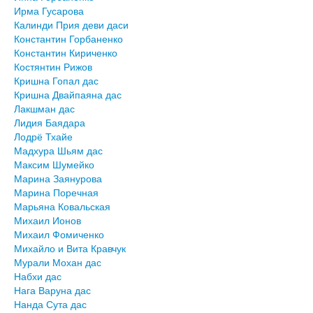
Ирма Гусарова
Калинди Прия деви даси
Константин Горбаненко
Константин Кириченко
Костянтин Рижов
Кришна Гопал дас
Кришна Двайпаяна дас
Лакшман дас
Лидия Баядара
Лодрё Тхайе
Мадхура Шьям дас
Максим Шумейко
Марина Заянурова
Марина Поречная
Марьяна Ковальская
Михаил Ионов
Михаил Фомиченко
Михайло и Вита Кравчук
Мурали Мохан дас
Набхи дас
Нага Варуна дас
Нанда Сута дас